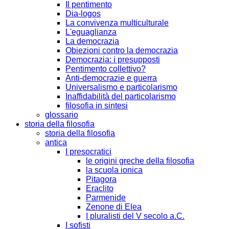
Il pentimento
Dia-logos
La convivenza multiculturale
L'eguaglianza
La democrazia
Obiezioni contro la democrazia
Democrazia: i presupposti
Pentimento collettivo?
Anti-democrazie e guerra
Universalismo e particolarismo
Inaffidabilità del particolarismo
filosofia in sintesi
glossario
storia della filosofia
storia della filosofia
antica
I presocratici
le origini greche della filosofia
la scuola ionica
Pitagora
Eraclito
Parmenide
Zenone di Elea
I pluralisti del V secolo a.C.
I sofisti