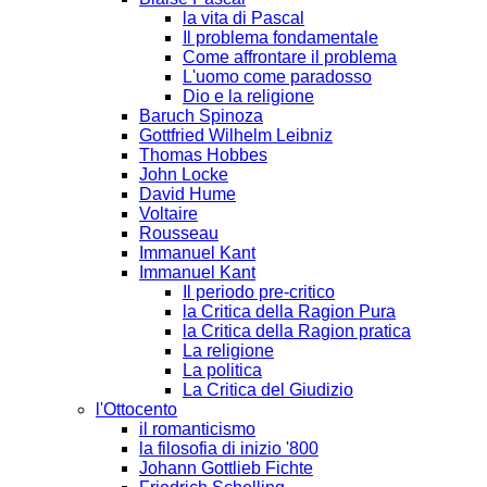
la vita di Pascal
Il problema fondamentale
Come affrontare il problema
L'uomo come paradosso
Dio e la religione
Baruch Spinoza
Gottfried Wilhelm Leibniz
Thomas Hobbes
John Locke
David Hume
Voltaire
Rousseau
Immanuel Kant
Immanuel Kant
Il periodo pre-critico
la Critica della Ragion Pura
la Critica della Ragion pratica
La religione
La politica
La Critica del Giudizio
l'Ottocento
il romanticismo
la filosofia di inizio '800
Johann Gottlieb Fichte