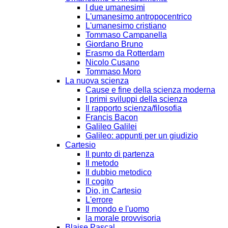
I due umanesimi
L'umanesimo antropocentrico
L'umanesimo cristiano
Tommaso Campanella
Giordano Bruno
Erasmo da Rotterdam
Nicolo Cusano
Tommaso Moro
La nuova scienza
Cause e fine della scienza moderna
I primi sviluppi della scienza
Il rapporto scienza/filosofia
Francis Bacon
Galileo Galilei
Galileo: appunti per un giudizio
Cartesio
Il punto di partenza
Il metodo
Il dubbio metodico
Il cogito
Dio, in Cartesio
L'errore
Il mondo e l'uomo
la morale provvisoria
Blaise Pascal