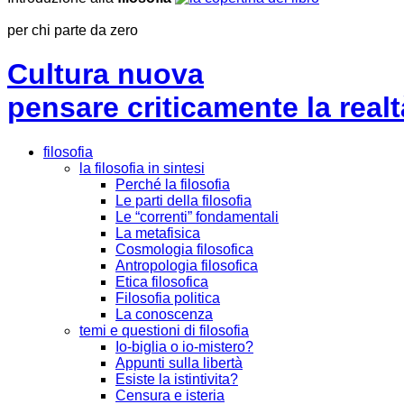
per chi parte da zero
Cultura nuova
pensare criticamente la
realt
filosofia
la filosofia in sintesi
Perché la filosofia
Le parti della filosofia
Le “correnti” fondamentali
La metafisica
Cosmologia filosofica
Antropologia filosofica
Etica filosofica
Filosofia politica
La conoscenza
temi e questioni di filosofia
Io-biglia o io-mistero?
Appunti sulla libertà
Esiste la istintivita?
Censura e isteria