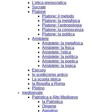
L'etica presocratica
Socrate
Platone
Platone: il metodo
Platone: la metafisica
Platone: l'antropologia
Platone: la conoscenza
Platone: la politica
Aristotele
Aristotele: la metafisica
Aristotele: la fisica
Aristotele: l'etica
Aristotele: la politica
Aristotele: la poetica
Aristotele: la logica
Epicuro
lo scetticismo antico
La scuola stoica
la filosofia a Roma
Plotino
medioevale
Patristica e Alto Medioevo
la Patristica
Origene
Agostino