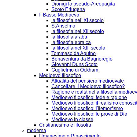
Dionigi lo pseudo-Areopagita
Scoto Eriugena
Il Basso Medioevo
la filosofia nell'XI secolo
S.Anselmo
la filosofia nel XII secolo
la filosofia araba
la filosofia ebraica
la filosofia nel XIII secolo
Tommaso da Aquino
Bonaventura da Bagnoregio
Giovanni Duns Scoto
Guglielmo di Ockham
Medioevo filosofico
Attualità del pensiero medioevale
Cancellare il Medioevo filosofico?
Ragione e realtà nella filosofia medioe
Medioevo filosofico: fede e ragione
Medioevo filosofico: il realismo conosci
Medioevo filosofico: l'ilemorfismo
Medioevo filosofico: le prove di Dio
Medioevo in classe
Cristianesimo e filosofia
moderna
Umanesimo e Rinascimento