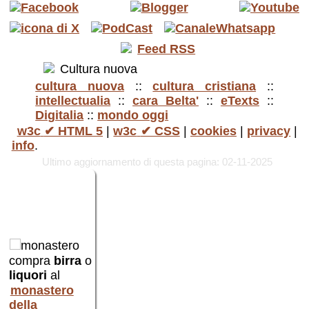
cultura nuova
::
cultura cristiana
::
intellectualia
::
cara Belta'
::
eTexts
::
Digitalia
::
mondo oggi
w3c
✔ HTML 5
|
w3c
✔ CSS
|
cookies
|
privacy
|
info
.
Ultimo aggiornamento di questa pagina: 02-11-2025
compra
birra
o
liquori
al
i
monastero
della