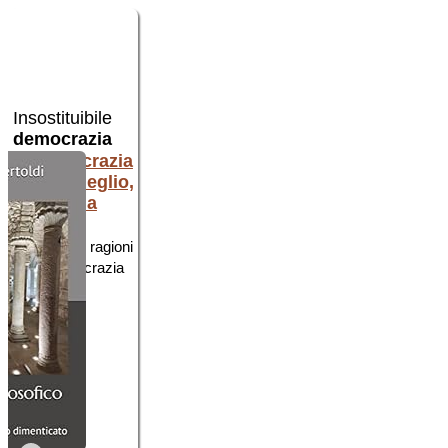
Insostituibile
Grazie,
Introduzione
democrazia
Occidente!
alla
filosofia
per chi parte da
le
ottime
ragioni
zero
della democrazia