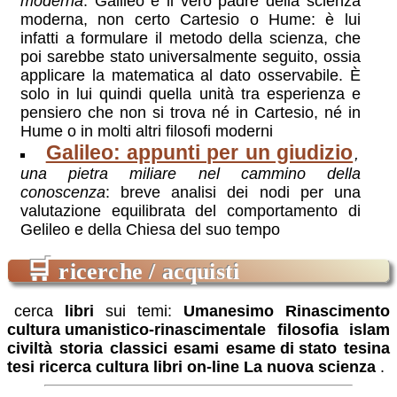
moderna
: Galileo è il vero padre della scienza
moderna, non certo Cartesio o Hume: è lui
infatti a formulare il metodo della scienza, che
poi sarebbe stato universalmente seguito, ossia
applicare la matematica al dato osservabile. È
solo in lui quindi quella unità tra esperienza e
pensiero che non si trova né in Cartesio, né in
Hume o in molti altri filosofi moderni
Galileo: appunti per un giudizio
,
una pietra miliare nel cammino della
conoscenza
: breve analisi dei nodi per una
valutazione equilibrata del comportamento di
Gelileo e della Chiesa del suo tempo
🛒
ricerche / acquisti
cerca
libri
sui temi:
Umanesimo
Rinascimento
cultura umanistico-rinascimentale
filosofia
islam
civiltà
storia
classici
esami
esame di stato
tesina
tesi
ricerca
cultura
libri on-line
La nuova scienza
.