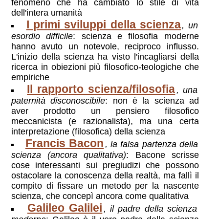
fenomeno che ha cambiato lo stile di vita
dell'intera umanità
I primi sviluppi della scienza
, un
esordio difficile
: scienza e filosofia moderne
hanno avuto un notevole, reciproco influsso.
L'inizio della scienza ha visto l'incagliarsi della
ricerca in obiezioni più filosofico-teologiche che
empiriche
Il rapporto scienza/filosofia
, una
paternità disconoscibile
: non è la scienza ad
aver prodotto un pensiero filosofico
meccanicista (e razionalista), ma una certa
interpretazione (filosofica) della scienza
Francis Bacon
, la falsa partenza della
scienza (ancora qualitativa)
: Bacone scrisse
cose interessanti sui pregiudizi che possono
ostacolare la conoscenza della realtà, ma fallì il
compito di fissare un metodo per la nascente
scienza, che concepì ancora come qualitativa
Galileo Galilei
, il padre della scienza