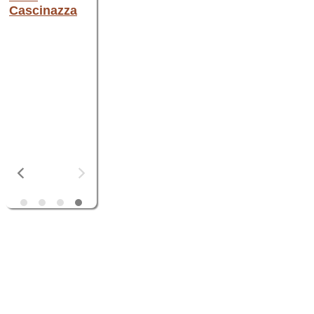
l
Cascinazza