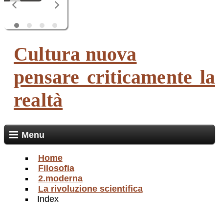
a
Cultura nuova
pensare criticamente la
Da non perdere
contro falsi sensi
di colpa
realtà
Menu
Home
Filosofia
2.moderna
La rivoluzione scientifica
Index