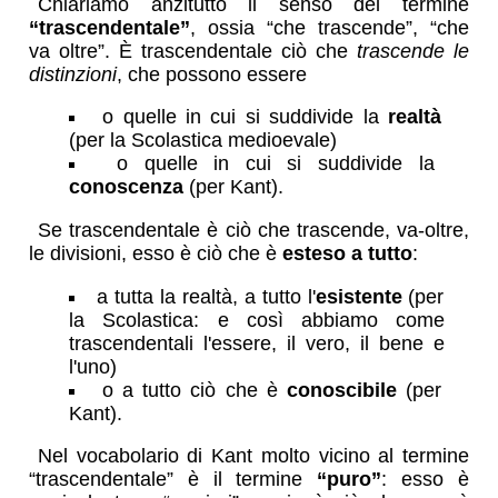
Chiariamo anzitutto il senso del termine
“trascendentale”
, ossia “che trascende”, “che
va oltre”. È trascendentale ciò che
trascende le
distinzioni
, che possono essere
o quelle in cui si suddivide la
realtà
(per la Scolastica medioevale)
o quelle in cui si suddivide la
conoscenza
(per Kant).
Se trascendentale è ciò che trascende, va-oltre,
le divisioni, esso è ciò che è
esteso a tutto
:
a tutta la realtà, a tutto l'
esistente
(per
la Scolastica: e così abbiamo come
trascendentali l'essere, il vero, il bene e
l'uno)
o a tutto ciò che è
conoscibile
(per
Kant).
Nel vocabolario di Kant molto vicino al termine
“trascendentale” è il termine
“puro”
: esso è