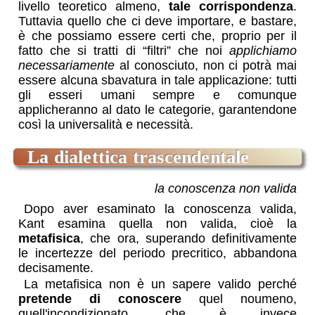
livello teoretico almeno,
tale corrispondenza
.
Tuttavia quello che ci deve importare, e bastare,
è che possiamo essere certi che, proprio per il
fatto che si tratti di “filtri” che noi
applichiamo
necessariamente
al conosciuto, non ci potrà mai
essere alcuna sbavatura in tale applicazione: tutti
gli esseri umani sempre e comunque
applicheranno al dato le categorie, garantendone
così la universalità e necessità.
la dialettica trascendentale
la conoscenza non valida
Dopo aver esaminato la conoscenza valida,
Kant esamina quella non valida, cioè la
metafisica
, che ora, superando definitivamente
le incertezze del periodo precritico, abbandona
decisamente.
La metafisica non è un sapere valido perché
pretende di conoscere
quel noumeno,
quell'incondizionato, che è invece