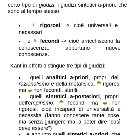
certo tipo di
giudizi
, i giudizi sintetici a-priori, che
sono al tempo stesso
◖
rigorosi
-> cioè universali e
necessari
◗
e
fecondi
-> cioè arricchiscono la
conoscenza, apportano nuove
conoscenze.
Kant in effetti distingue tre tipi di giudizi:
quelli
analitici a-priori
, propri del
razionalismo
e della metafisica,
rigorosi
ma
non fecondi, sterili;
quelli
sintetici a-posteriori
, propri
dell'
empirismo
,
fecondi ma
non
rigorosi, cioè incapaci di universalità e
necessità (fanno conoscere tante cose,
ma senza giungere mai a poter dire “così
deve essere”)
e appunto quelli
sintetici a-priori
, che