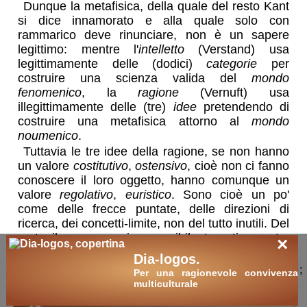
Dunque la metafisica, della quale del resto Kant
si dice innamorato e alla quale solo con
rammarico deve rinunciare, non è un sapere
legittimo: mentre l'
intelletto
(Verstand) usa
legittimamente delle (dodici)
categorie
per
costruire una scienza valida del
mondo
fenomenico
, la
ragione
(Vernuft) usa
illegittimamente delle (tre)
idee
pretendendo di
costruire una metafisica attorno al
mondo
noumenico
.
Tuttavia le tre idee della ragione, se non hanno
un valore
costitutivo
,
ostensivo
, cioè non ci fanno
conoscere il loro oggetto, hanno comunque un
valore
regolativo
,
euristico
. Sono cioè un po'
come delle frecce puntate, delle direzioni di
ricerca, dei concetti-limite, non del tutto inutili. Del
resto il noumeno, inconoscibile teoreticamente,
×
verrà in qualche modo recuperato, perché
Dia-logos.
presupposto, dal punto di vista etico-pratico e
;
Per una ragionevole convivenza
intravvisto in ambito estetico.
multiculturale