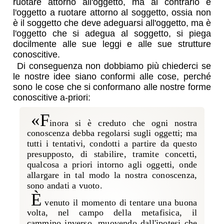
ruotare attorno all'oggetto, ma al contrario è
l'oggetto a ruotare attorno al soggetto, ossia non
è il soggetto che deve adeguarsi all'oggetto, ma è
l'oggetto che si adegua al soggetto, si piega
docilmente alle sue leggi e alle sue strutture
conoscitive.
Di conseguenza non dobbiamo più chiederci se
le nostre idee siano conformi alle cose, perché
sono le cose che si conformano alle nostre forme
conoscitive a-priori:
«F
inora si è creduto che ogni nostra
conoscenza debba regolarsi sugli oggetti; ma
tutti i tentativi, condotti a partire da questo
presupposto, di stabilire, tramite concetti,
qualcosa a priori intorno agli oggetti, onde
allargare in tal modo la nostra conoscenza,
sono andati a vuoto.
È
venuto il momento di tentare una buona
volta, nel campo della metafisica, il
cammino inverso, muovendo dall'ipotesi che