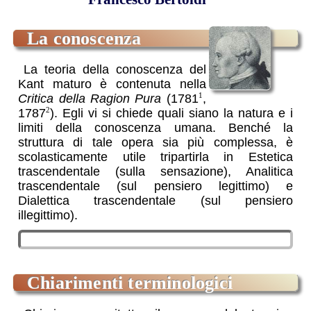
la conoscenza
La teoria della conoscenza del
Kant maturo è contenuta nella
Critica della Ragion Pura
(1781
,
1
1787
). Egli vi si chiede quali siano la natura e i
2
limiti della conoscenza umana. Benché la
struttura di tale opera sia più complessa, è
scolasticamente utile tripartirla in Estetica
trascendentale (sulla sensazione), Analitica
trascendentale (sul pensiero legittimo) e
Dialettica trascendentale (sul pensiero
illegittimo).
Il fontespizio della Critica della Ragion Pura
chiarimenti terminologici