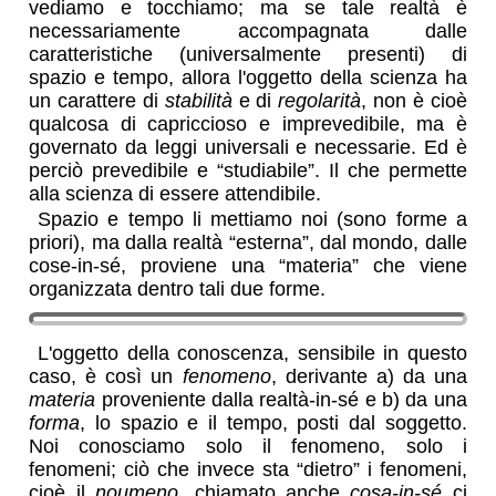
vediamo e tocchiamo; ma se tale realtà è
necessariamente accompagnata dalle
caratteristiche (universalmente presenti) di
spazio e tempo, allora l'oggetto della scienza ha
un carattere di
stabilità
e di
regolarità
, non è cioè
qualcosa di capriccioso e imprevedibile, ma è
governato da leggi universali e necessarie. Ed è
perciò prevedibile e “studiabile”. Il che permette
alla scienza di essere attendibile.
Spazio e tempo li mettiamo noi (sono forme a
priori), ma dalla realtà “esterna”, dal mondo, dalle
cose-in-sé, proviene una “materia” che viene
organizzata dentro tali due forme.
fenomeno e noumeno in Kant
L'oggetto della conoscenza, sensibile in questo
caso, è così un
fenomeno
, derivante a) da una
materia
proveniente dalla realtà-in-sé e b) da una
forma
, lo spazio e il tempo, posti dal soggetto.
Noi conosciamo solo il fenomeno, solo i
fenomeni; ciò che invece sta “dietro” i fenomeni,
cioè il
noumeno
, chiamato anche
cosa-in-sé
ci