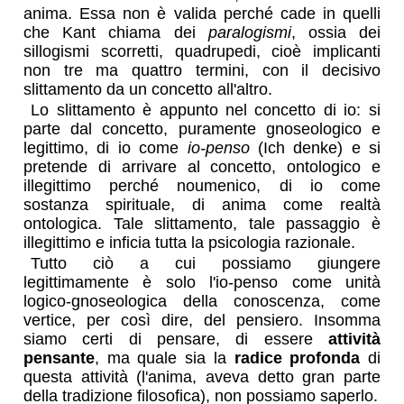
anima. Essa non è valida perché cade in quelli
che Kant chiama dei
paralogismi
, ossia dei
sillogismi scorretti, quadrupedi, cioè implicanti
non tre ma quattro termini, con il decisivo
slittamento da un concetto all'altro.
Lo slittamento è appunto nel concetto di io: si
parte dal concetto, puramente gnoseologico e
legittimo, di io come
io-penso
(
Ich denke
) e si
pretende di arrivare al concetto, ontologico e
illegittimo perché noumenico, di io come
sostanza spirituale, di anima come realtà
ontologica. Tale slittamento, tale passaggio è
illegittimo e inficia tutta la psicologia razionale.
Tutto ciò a cui possiamo giungere
legittimamente è solo l'io-penso come unità
logico-gnoseologica della conoscenza, come
vertice, per così dire, del pensiero. Insomma
siamo certi di pensare, di essere
attività
pensante
, ma quale sia la
radice profonda
di
questa attività (l'anima, aveva detto gran parte
della tradizione filosofica), non possiamo saperlo.