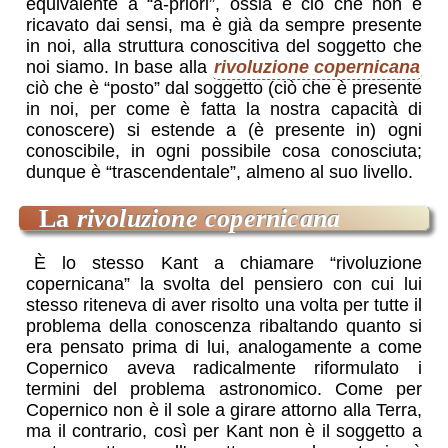
equivalente a “a-priori”, ossia è ciò che non è
ricavato dai sensi, ma è già da sempre presente
in noi, alla struttura conoscitiva del soggetto che
noi siamo. In base alla
rivoluzione copernicana
ciò che è “posto” dal soggetto (ciò che è presente
in noi, per come è fatta la nostra capacità di
conoscere) si estende a (è presente in) ogni
conoscibile, in ogni possibile cosa conosciuta;
dunque è “trascendentale”, almeno al suo livello.
la
rivoluzione copernicana
È lo stesso Kant a chiamare “rivoluzione
copernicana” la svolta del pensiero con cui lui
stesso riteneva di aver risolto una volta per tutte il
problema della conoscenza ribaltando quanto si
era pensato prima di lui, analogamente a come
Copernico aveva radicalmente riformulato i
termini del problema astronomico. Come per
Copernico non è il sole a girare attorno alla Terra,
ma il contrario, così per Kant non è il soggetto a