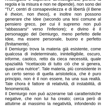
regola e la misura e non ne dipende), non sono dei
"TU", centri di consapevolezza e di libertà (il Bene
è
theion
, non
theos
), e inoltre non possono
generare che Idee (secondo una tesi comune al
pensiero greco, per cui il supremo non può
"abbassarsi" verso l'inferiore); e divino è il
personaggio del Demiurgo, meno perfetto delle
Idee, ma essere personale, buono e perfetto
(finitamente).
Il Demiurgo trova la materia già esistente, come
qualcosa di indeterminato, inintelligibile, oscuro,
informe, caotico, retto da cieca necessità, quale
spazialità "ricettacolo di tutto ciò che si genera,
quasi una nutrice". Tale materia, più consistente in
un certo senso di quella aristotelica, che è puro
principio, non è il non essere, ha una sua realtà.
Tale chora è fattore di relatività, di instabilità, di
fenomenicità.
Il Demiurgo non può azzerarne tali caratteristiche
negative, che non lui ha creato; cerca però di
attutirne al massimo la negatività, infondendo in