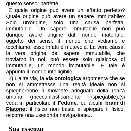
questo senso, perfette.
E quale origine può avere un effetto perfetto?
Quale origine può avere un sapere immutabile?
Solo un'origine, solo una causa perfetta,
immutabile. Un sapere immutabile non può
dunque avere origine dal mondo materiale,
oggetto dei sensi, il mondo che vediamo e
tocchiamo: esso infatti è mutevole. La vera causa,
la vera origine del sapere immutabile, che
troviamo in noi, può essere solo qualcosa di
immutabile, un mondo immutabile. E tale è
appunto il mondo intelligibile.
2) L'altra via, la
via ontologica
argomenta che se
non si ammettesse una realtà ideale non si
spiegherebbe il
movente
adeguato della realtà
umana (meccanicisticamente inspiegabile);(si
veda in particolare il
Fedone
, ed alcuni
brani di
Platone
: il fisico non basta a spiegare il fisico,
occorre una
seconda navigazione
.
sua essenza