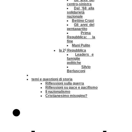
Gli anni del
centro-sinistra
Dal ’68 alla
solidarietà
nazionale
Bettino Craxi
Gli anni del
pentapartito
Prima
Repubblica: la
fine
Mani Pulite
a
la 2
Repubblica
Leaders e
famiglie
politiche
Silvio
Berlusconi
temi e questioni di storia
Riflessioni sulla guerra
Riflessioni su pace e pacifismo
Il nazionalismo
Cristianesimo misogino?