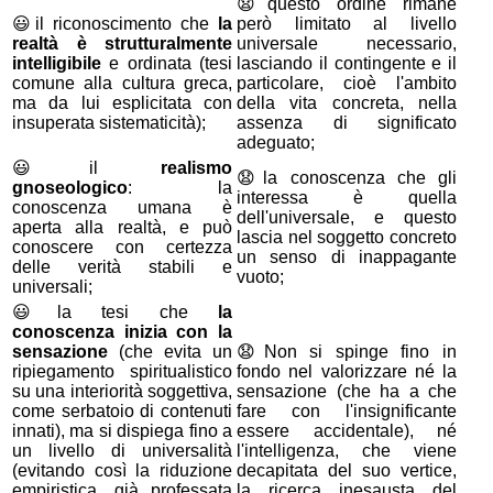
😧
questo ordine rimane
😃
il riconoscimento che
la
però limitato al livello
realtà è strutturalmente
universale necessario,
intelligibile
e ordinata (tesi
lasciando il contingente e il
comune alla cultura greca,
particolare, cioè l'ambito
ma da lui esplicitata con
della vita concreta, nella
insuperata sistematicità);
assenza di significato
adeguato;
😃
il
realismo
😧
la conoscenza che gli
gnoseologico
: la
interessa è quella
conoscenza umana è
dell'universale, e questo
aperta alla realtà, e può
lascia nel soggetto concreto
conoscere con certezza
un senso di inappagante
delle verità stabili e
vuoto;
universali;
😃
la tesi che
la
conoscenza inizia con la
sensazione
(che evita un
😧
Non si spinge fino in
ripiegamento spiritualistico
fondo nel valorizzare né la
su una interiorità soggettiva,
sensazione (che ha a che
come serbatoio di contenuti
fare con l'insignificante
innati), ma si dispiega fino a
essere accidentale), né
un livello di universalità
l'intelligenza, che viene
(evitando così la riduzione
decapitata del suo vertice,
empiristica, già professata
la ricerca inesausta del