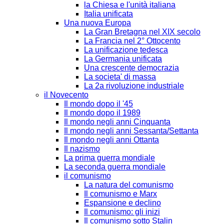
la Chiesa e l'unità italiana
Italia unificata
Una nuova Europa
La Gran Bretagna nel XIX secolo
La Francia nel 2° Ottocento
La unificazione tedesca
La Germania unificata
Una crescente democrazia
La societa' di massa
La 2a rivoluzione industriale
il Novecento
Il mondo dopo il '45
Il mondo dopo il 1989
Il mondo negli anni Cinquanta
Il mondo negli anni Sessanta/Settanta
Il mondo negli anni Ottanta
Il nazismo
La prima guerra mondiale
La seconda guerra mondiale
il comunismo
La natura del comunismo
Il comunismo e Marx
Espansione e declino
Il comunismo: gli inizi
Il comunismo sotto Stalin