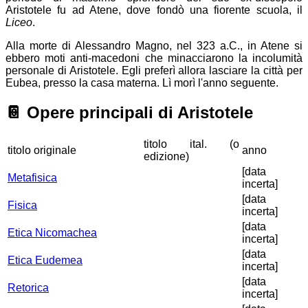
Aristotele fu ad Atene, dove fondò una fiorente scuola, il
Liceo
.
Alla morte di Alessandro Magno, nel 323 a.C., in Atene si
ebbero moti anti-macedoni che minacciarono la incolumità
personale di Aristotele. Egli preferì allora lasciare la città per
Eubea, presso la casa materna. Lì morì l'anno seguente.
📔
Opere principali di Aristotele
titolo ital. (o
titolo originale
anno
edizione)
[data
Metafisica
incerta]
[data
Fisica
incerta]
[data
Etica Nicomachea
incerta]
[data
Etica Eudemea
incerta]
[data
Retorica
incerta]