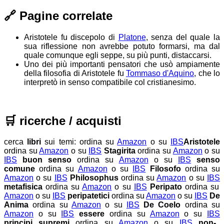
🔗
Pagine correlate
Aristotele fu discepolo di
Platone
, senza del quale la
sua riflessione non avrebbe potuto formarsi, ma dal
quale comunque egli seppe, su più punti, distaccarsi.
Uno dei più importanti pensatori che usò ampiamente
della filosofia di Aristotele fu
Tommaso d'Aquino
, che lo
interpretò in senso compatibile col cristianesimo.
🛒
ricerche / acquisti
cerca
libri
sui temi:
ordina su
Amazon
o su
IBS
Aristotele
ordina su
Amazon
o su
IBS
Stagirita
ordina su
Amazon
o su
IBS
buon senso
ordina su
Amazon
o su
IBS
senso
comune
ordina su
Amazon
o su
IBS
Filosofo
ordina su
Amazon
o su
IBS
Philosophus
ordina su
Amazon
o su
IBS
metafisica
ordina su
Amazon
o su
IBS
Peripato
ordina su
Amazon
o su
IBS
peripatetici
ordina su
Amazon
o su
IBS
De
Anima
ordina su
Amazon
o su
IBS
De Coelo
ordina su
Amazon
o su
IBS
essere
ordina su
Amazon
o su
IBS
principi supremi
ordina su
Amazon
o su
IBS
non-