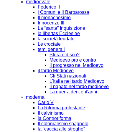
medioevale
Federico II
i Comuni e il Barbarossa
Il monachesimo
Innocenzo III
La “santa” Inquisizione
la libertas Ecclesiae
la società feudale
Le crociate
temi generali
Sfera o disco?
Medioevo pro e contro
Il progresso nel Medioevo
il tardo Medioevo
Gli Stati nazionali
L'Italia nel tardo Medioevo
Il papato nel tardo medioevo
La guerra dei cent'anni
moderna
Carlo V
La Riforma protestante
Il calvinismo
la Controriforma
Il colonialismo spagnolo
la “caccia alle streghe”