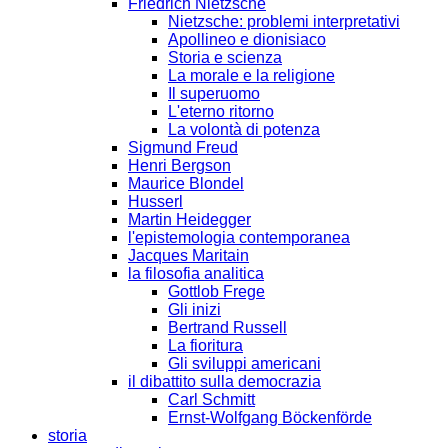
Friedrich Nietzsche
Nietzsche: problemi interpretativi
Apollineo e dionisiaco
Storia e scienza
La morale e la religione
Il superuomo
L'eterno ritorno
La volontà di potenza
Sigmund Freud
Henri Bergson
Maurice Blondel
Husserl
Martin Heidegger
l'epistemologia contemporanea
Jacques Maritain
la filosofia analitica
Gottlob Frege
Gli inizi
Bertrand Russell
La fioritura
Gli sviluppi americani
il dibattito sulla democrazia
Carl Schmitt
Ernst-Wolfgang Böckenförde
storia