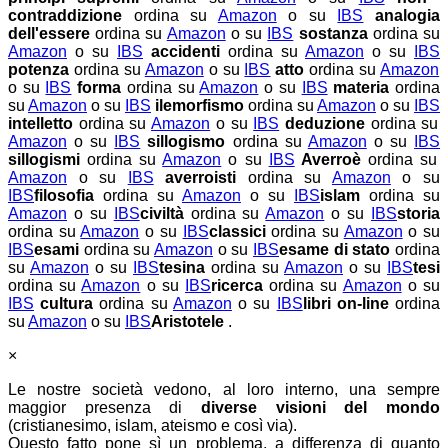
contraddizione
ordina su
Amazon
o su
IBS
analogia
dell'essere
ordina su
Amazon
o su
IBS
sostanza
ordina su
Amazon
o su
IBS
accidenti
ordina su
Amazon
o su
IBS
potenza
ordina su
Amazon
o su
IBS
atto
ordina su
Amazon
o su
IBS
forma
ordina su
Amazon
o su
IBS
materia
ordina
su
Amazon
o su
IBS
ilemorfismo
ordina su
Amazon
o su
IBS
intelletto
ordina su
Amazon
o su
IBS
deduzione
ordina su
Amazon
o su
IBS
sillogismo
ordina su
Amazon
o su
IBS
sillogismi
ordina su
Amazon
o su
IBS
Averroè
ordina su
Amazon
o su
IBS
averroisti
ordina su
Amazon
o su
IBS
filosofia
ordina su
Amazon
o su
IBS
islam
ordina su
Amazon
o su
IBS
civiltà
ordina su
Amazon
o su
IBS
storia
ordina su
Amazon
o su
IBS
classici
ordina su
Amazon
o su
IBS
esami
ordina su
Amazon
o su
IBS
esame di stato
ordina
su
Amazon
o su
IBS
tesina
ordina su
Amazon
o su
IBS
tesi
ordina su
Amazon
o su
IBS
ricerca
ordina su
Amazon
o su
IBS
cultura
ordina su
Amazon
o su
IBS
libri on-line
ordina
su
Amazon
o su
IBS
Aristotele
.
×
Le nostre società vedono, al loro interno, una sempre
maggior presenza di
diverse visioni del mondo
(cristianesimo, islam, ateismo e così via).
Questo fatto pone sì un problema, a differenza di quanto