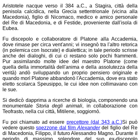
Aristotele nacque verso il 384 a.C., a Stagira, città della
penisola calcidica, nella Grecia settentrionale (vicina alla
Macedonia), figlio di Nicomaco, medico e amico personale
del Re di Macedonia, e di Festide, proveniente dall'isola di
Eubea.
Fu discepolo e collaboratore di Platone alla Accademia,
dove rimase per circa vent'anni; vi insegnò tra l'altro retorica
(in polemica con Isocrate) e dialettica; in tale periodo scrisse
anche dei dialoghi, di cui ci restano solo pochi frammenti.
Pur assimilando molte idee del maestro Platone (come
quella della immortalità dell'anima e della assolutezza della
verità) andò sviluppando un proprio pensiero originale e
quando morì Platone abbandonò l'Accademia, dove era stato
eletto scolarca Speusippo, le cui idee non collimavano con
le sue.
Si dedicò dapprima a ricerche di biologia, componendo una
monumentale
Storia degli animali
, in collaborazione con
Teofrasto, nella cui città, Mitilene, soggiornò.
Fu poi chiamato ad essere
precettore (dal 343 a.C.)
Si può
vedere questo
spezzone dal film
Alexander
del figlio del Re
di Macedonia, Filippo, il futuro Alessandro Magno. Durante il
periodo di massimo splendore del suo ex-discepolo