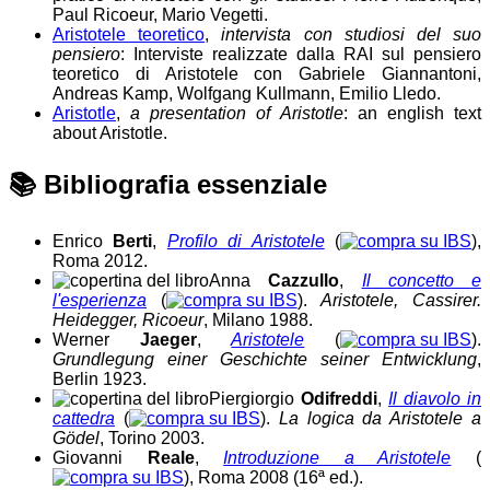
Paul Ricoeur, Mario Vegetti.
Aristotele teoretico
,
intervista con studiosi del suo
pensiero
: Interviste realizzate dalla RAI sul pensiero
teoretico di Aristotele con Gabriele Giannantoni,
Andreas Kamp, Wolfgang Kullmann, Emilio Lledo.
Aristotle
,
a presentation of Aristotle
: an english text
about Aristotle.
📚
Bibliografia essenziale
Enrico
Berti
,
Profilo di Aristotele
(
),
Roma 2012.
Anna
Cazzullo
,
Il concetto e
l'esperienza
(
).
Aristotele, Cassirer.
Heidegger, Ricoeur
, Milano 1988.
Werner
Jaeger
,
Aristotele
(
).
Grundlegung einer Geschichte seiner Entwicklung
,
Berlin 1923.
Piergiorgio
Odifreddi
,
Il diavolo in
cattedra
(
).
La logica da Aristotele a
Gödel
, Torino 2003.
Giovanni
Reale
,
Introduzione a Aristotele
(
), Roma 2008 (16ª ed.).