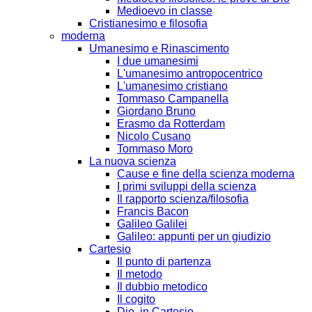
Medioevo in classe
Cristianesimo e filosofia
moderna
Umanesimo e Rinascimento
I due umanesimi
L'umanesimo antropocentrico
L'umanesimo cristiano
Tommaso Campanella
Giordano Bruno
Erasmo da Rotterdam
Nicolo Cusano
Tommaso Moro
La nuova scienza
Cause e fine della scienza moderna
I primi sviluppi della scienza
Il rapporto scienza/filosofia
Francis Bacon
Galileo Galilei
Galileo: appunti per un giudizio
Cartesio
Il punto di partenza
Il metodo
Il dubbio metodico
Il cogito
Dio, in Cartesio