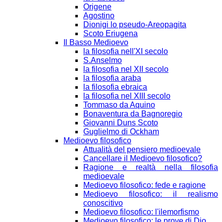
Origene
Agostino
Dionigi lo pseudo-Areopagita
Scoto Eriugena
Il Basso Medioevo
la filosofia nell'XI secolo
S.Anselmo
la filosofia nel XII secolo
la filosofia araba
la filosofia ebraica
la filosofia nel XIII secolo
Tommaso da Aquino
Bonaventura da Bagnoregio
Giovanni Duns Scoto
Guglielmo di Ockham
Medioevo filosofico
Attualità del pensiero medioevale
Cancellare il Medioevo filosofico?
Ragione e realtà nella filosofia
medioevale
Medioevo filosofico: fede e ragione
Medioevo filosofico: il realismo
conoscitivo
Medioevo filosofico: l'ilemorfismo
Medioevo filosofico: le prove di Dio