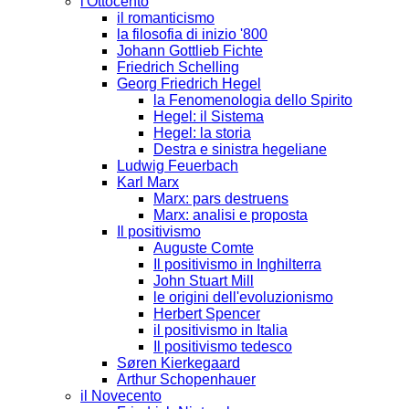
l'Ottocento
il romanticismo
la filosofia di inizio '800
Johann Gottlieb Fichte
Friedrich Schelling
Georg Friedrich Hegel
la Fenomenologia dello Spirito
Hegel: il Sistema
Hegel: la storia
Destra e sinistra hegeliane
Ludwig Feuerbach
Karl Marx
Marx: pars destruens
Marx: analisi e proposta
Il positivismo
Auguste Comte
Il positivismo in Inghilterra
John Stuart Mill
le origini dell'evoluzionismo
Herbert Spencer
il positivismo in Italia
Il positivismo tedesco
Søren Kierkegaard
Arthur Schopenhauer
il Novecento