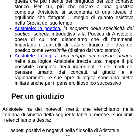
quella che più risente del pregiduzi del suo contesto
storico. Per cui, più che mirare a una giustizia
completa, Aristotele si accontenta di una ideale di
equilibrio che fotografi il meglio di quanto esisteva
nella Grecia del suo tempo
Aristotele: la poetica
, la scoperta della specificità del
poetico
: scheda introduttiva alla Poetica di Aristotele,
opera di cui non disponiamo che di frammenti.
Importanti i coincetti di catarsi tragica e l'idea del
poetico come
verosimile
(distinto dal vero storico)
Aristotele: la logica
, una mappa del pensare umano
:
nella sua logica Aristotele traccia una mappa il più
possibile completa degli ingredienti e dei modi del
pensare umano, dai concetti, ai giudizi e ai
ragionamenti. Le sue opre di logica sono una pietra
miliare anche per il pensiero filosofico successivo
⚖
Per un giudizio
Aristotele ha dei notevoli meriti, che elenchiamo nella
colonna di sinistra della seguente tabella, mentre i suoi limiti
li elenchiamo a destra:
aspetti positivi e negativi nella filosofia di Aristotele