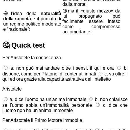
dalla morte;
😧
ma il «giusto mezzo» da
😃
l'idea della
naturalità
lui propugnato può
della società
e il primato di
facilmente essere inteso
un regime politico moderato
come compromesso
e “razionale”;
accomodante;
🤔
Quick test
Per Aristotele la conoscenza
a. non può mai andare oltre i sensi, il qui e ora
b.
dispone, come per Platone, di contenuti innati
c. va oltre il
qui ed ora grazie alla capacità astrattiva dell'intelletto
Aristotele
a. dice l'uomo ha un'anima immortale
b. non chiarisce
se l'uomo abbia un'immortalità personale
c. dice che
l'uomo non ha un'anima immortale
Per Aristotele il Primo Motore Immobile