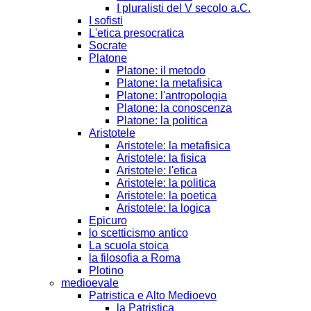
I pluralisti del V secolo a.C.
I sofisti
L'etica presocratica
Socrate
Platone
Platone: il metodo
Platone: la metafisica
Platone: l'antropologia
Platone: la conoscenza
Platone: la politica
Aristotele
Aristotele: la metafisica
Aristotele: la fisica
Aristotele: l'etica
Aristotele: la politica
Aristotele: la poetica
Aristotele: la logica
Epicuro
lo scetticismo antico
La scuola stoica
la filosofia a Roma
Plotino
medioevale
Patristica e Alto Medioevo
la Patristica