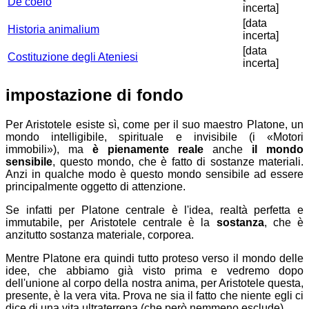
De coelo
incerta]
[data
Historia animalium
incerta]
[data
Costituzione degli Ateniesi
incerta]
impostazione di fondo
Per Aristotele esiste sì, come per il suo maestro Platone, un
mondo intelligibile, spirituale e invisibile (i
Motori
immobili
), ma
è pienamente reale
anche
il mondo
sensibile
, questo mondo, che è fatto di sostanze materiali.
Anzi in qualche modo è questo mondo sensibile ad essere
principalmente oggetto di attenzione.
Se infatti per Platone centrale è l'idea, realtà perfetta e
immutabile, per Aristotele centrale è la
sostanza
, che è
anzitutto sostanza materiale, corporea.
Mentre Platone era quindi tutto proteso verso il mondo delle
idee, che abbiamo già visto prima e vedremo dopo
dell'unione al corpo della nostra anima, per Aristotele questa,
presente, è la vera vita. Prova ne sia il fatto che niente egli ci
dice di una vita ultraterrena (che però nemmeno esclude).