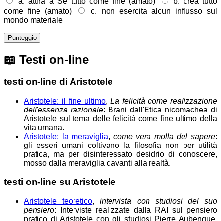
a. attira a Sè tutto come fine (amato)
b. crea tutto
come fine (amato)
c. non esercita alcun influsso sul
mondo materiale
Punteggio
📖
Testi on-line
testi on-line di Aristotele
Aristotele: il fine ultimo
,
La felicità come realizzazione
dell'essenza razionale
: Brani dall'Etica nicomachea di
Aristotele sul tema delle felicità come fine ultimo della
vita umana.
Aristotele: la meraviglia
,
come vera molla del sapere
:
gli esseri umani coltivano la filosofia non per utilità
pratica, ma per disinteressato desidrio di conoscere,
mosso dalla meraviglia davanti alla realtà.
testi on-line su Aristotele
Aristotele teoretico
,
intervista con studiosi del suo
pensiero
: Interviste realizzate dalla RAI sul pensiero
pratico di Aristotele con gli studiosi Pierre Aubenque,