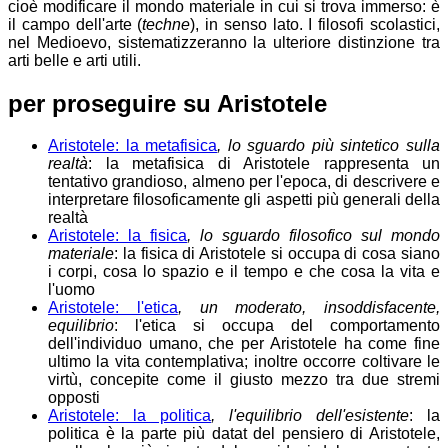
cioè modificare il mondo materiale in cui si trova immerso: è
il campo dell'arte (
techne
), in senso lato. I filosofi scolastici,
nel Medioevo, sistematizzeranno la ulteriore distinzione tra
arti belle e arti utili.
per
proseguire
su
Aristotele
Aristotele: la metafisica
, lo sguardo più sintetico sulla
realtà
: la metafisica di Aristotele rappresenta un
tentativo grandioso, almeno per l'epoca, di descrivere e
interpretare filosoficamente gli aspetti più generali della
realtà
Aristotele: la fisica
, lo sguardo filosofico sul mondo
materiale
: la fisica di Aristotele si occupa di cosa siano
i corpi, cosa lo spazio e il tempo e che cosa la vita e
l'uomo
Aristotele: l'etica
, un moderato, insoddisfacente,
equilibrio
: l'etica si occupa del comportamento
dell'individuo umano, che per Aristotele ha come fine
ultimo la vita contemplativa; inoltre occorre coltivare le
virtù, concepite come il giusto mezzo tra due stremi
opposti
Aristotele: la politica
, l'equilibrio dell'esistente
: la
politica è la parte più datat del pensiero di Aristotele,