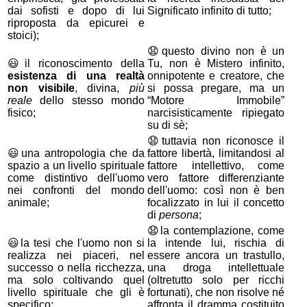
dai sofisti e dopo di lui
Significato infinito di tutto;
riproposta da epicurei e
stoici);
😧
questo divino non è un
😃
il riconoscimento della
Tu, non è Mistero infinito,
esistenza di una realtà
onnipotente e creatore, che
non visibile
, divina,
più
si possa pregare, ma un
reale
dello stesso mondo
“Motore Immobile”
fisico;
narcisisticamente ripiegato
su di sè;
😧
tuttavia non riconosce il
😃
una antropologia che da
fattore libertà, limitandosi al
spazio a un livello spirituale
fattore intellettivo, come
come distintivo dell'uomo
vero fattore differenziante
nei confronti del mondo
dell'uomo: così non è ben
animale;
focalizzato in lui il concetto
di
persona
;
😧
la contemplazione, come
😃
la tesi che l'uomo non si
la intende lui, rischia di
realizza nei piaceri, nel
essere ancora un trastullo,
successo o nella ricchezza,
una droga intellettuale
ma solo coltivando quel
(oltretutto solo per ricchi
livello spirituale che gli è
fortunati), che non risolve né
specifico;
affronta il dramma costituito