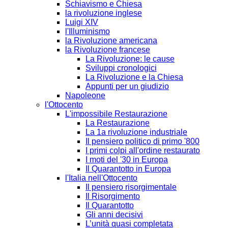
Schiavismo e Chiesa
la rivoluzione inglese
Luigi XIV
l'Illuminismo
la Rivoluzione americana
la Rivoluzione francese
La Rivoluzione: le cause
Sviluppi cronologici
La Rivoluzione e la Chiesa
Appunti per un giudizio
Napoleone
l'Ottocento
L'impossibile Restaurazione
La Restaurazione
La 1a rivoluzione industriale
Il pensiero politico di primo '800
I primi colpi all'ordine restaurato
I moti del '30 in Europa
Il Quarantotto in Europa
l'Italia nell'Ottocento
Il pensiero risorgimentale
Il Risorgimento
Il Quarantotto
Gli anni decisivi
L’unità quasi completata