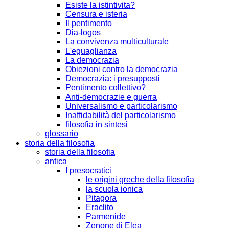
Esiste la istintivita?
Censura e isteria
Il pentimento
Dia-logos
La convivenza multiculturale
L'eguaglianza
La democrazia
Obiezioni contro la democrazia
Democrazia: i presupposti
Pentimento collettivo?
Anti-democrazie e guerra
Universalismo e particolarismo
Inaffidabilità del particolarismo
filosofia in sintesi
glossario
storia della filosofia
storia della filosofia
antica
I presocratici
le origini greche della filosofia
la scuola ionica
Pitagora
Eraclito
Parmenide
Zenone di Elea