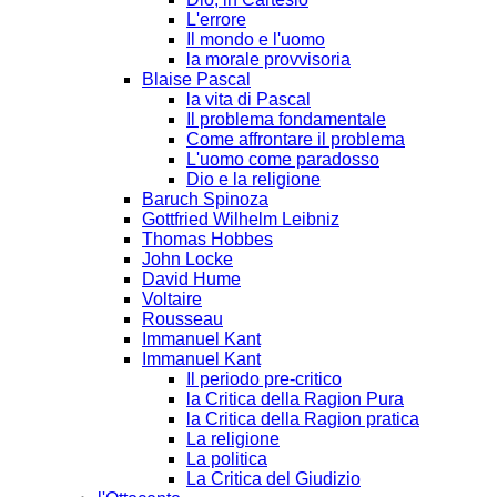
L'errore
Il mondo e l'uomo
la morale provvisoria
Blaise Pascal
la vita di Pascal
Il problema fondamentale
Come affrontare il problema
L'uomo come paradosso
Dio e la religione
Baruch Spinoza
Gottfried Wilhelm Leibniz
Thomas Hobbes
John Locke
David Hume
Voltaire
Rousseau
Immanuel Kant
Immanuel Kant
Il periodo pre-critico
la Critica della Ragion Pura
la Critica della Ragion pratica
La religione
La politica
La Critica del Giudizio