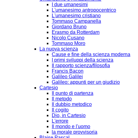
I due umanesimi
L'umanesimo antropocentrico
L'umanesimo cristiano
Tommaso Campanella
Giordano Bruno
Erasmo da Rotterdam
Nicolo Cusano
Tommaso Moro
La nuova scienza
Cause e fine della scienza moderna
I primi sviluppi della scienza
Il rapporto scienza/filosofia
Francis Bacon
Galileo Galilei
Galileo: appunti per un giudizio
Cartesio
Il punto di partenza
Il metodo
Il dubbio metodico
Il cogito
Dio, in Cartesio
L'errore
Il mondo e l'uomo
la morale provvisoria
Blaise Pascal