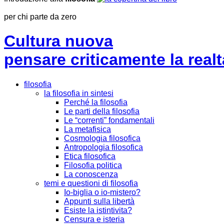
per chi parte da zero
Cultura nuova
pensare criticamente la
realt
filosofia
la filosofia in sintesi
Perché la filosofia
Le parti della filosofia
Le “correnti” fondamentali
La metafisica
Cosmologia filosofica
Antropologia filosofica
Etica filosofica
Filosofia politica
La conoscenza
temi e questioni di filosofia
Io-biglia o io-mistero?
Appunti sulla libertà
Esiste la istintivita?
Censura e isteria