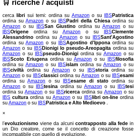
🛒
ricerche / acquisti
cerca
libri
sui temi:
ordina su
Amazon
o su
IBS
Patristica
ordina su
Amazon
o su
IBS
Padri della Chiesa
ordina su
Amazon
o su
IBS
San Giustino
ordina su
Amazon
o su
IBS
Origene
ordina su
Amazon
o su
IBS
Clemente
Alessandrino
ordina su
Amazon
o su
IBS
Sant'Agostino
ordina su
Amazon
o su
IBS
Agostino d'Ippona
ordina su
Amazon
o su
IBS
Dionigi lo pseudo-Areopagita
ordina su
Amazon
o su
IBS
pseudo-Dionigi
ordina su
Amazon
o su
IBS
Scoto Eriugena
ordina su
Amazon
o su
IBS
filosofia
ordina su
Amazon
o su
IBS
islam
ordina su
Amazon
o su
IBS
civiltà
ordina su
Amazon
o su
IBS
storia
ordina su
Amazon
o su
IBS
classici
ordina su
Amazon
o su
IBS
esami
ordina su
Amazon
o su
IBS
esame di stato
ordina su
Amazon
o su
IBS
tesina
ordina su
Amazon
o su
IBS
tesi
ordina su
Amazon
o su
IBS
ricerca
ordina su
Amazon
o su
IBS
cultura
ordina su
Amazon
o su
IBS
libri on-line
ordina
su
Amazon
o su
IBS
Patristica e Alto Medioevo
.
×
l'
evoluzionismo
viene da alcuni
contrapposto alla fede
in
un Dio creatore, come se il concetto di creazione fosse
incompatibile con quello di evoluzione.