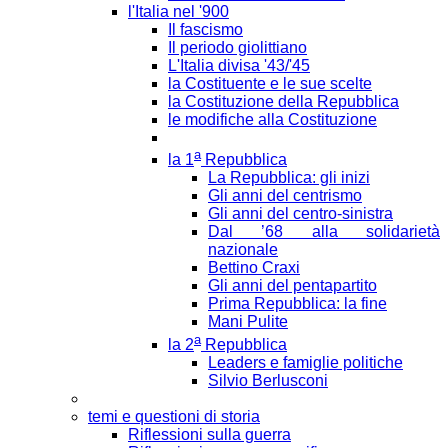
l'Italia nel '900
Il fascismo
Il periodo giolittiano
L'Italia divisa '43/'45
la Costituente e le sue scelte
la Costituzione della Repubblica
le modifiche alla Costituzione
a
la 1
Repubblica
La Repubblica: gli inizi
Gli anni del centrismo
Gli anni del centro-sinistra
Dal ’68 alla solidarietà
nazionale
Bettino Craxi
Gli anni del pentapartito
Prima Repubblica: la fine
Mani Pulite
a
la 2
Repubblica
Leaders e famiglie politiche
Silvio Berlusconi
temi e questioni di storia
Riflessioni sulla guerra