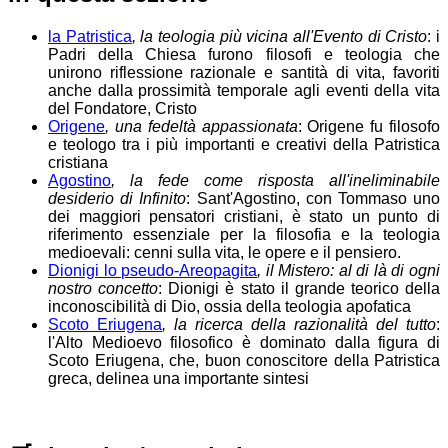
la Patristica
, la teologia più vicina all'Evento di Cristo
: i
Padri della Chiesa furono filosofi e teologia che
unirono riflessione razionale e santità di vita, favoriti
anche dalla prossimità temporale agli eventi della vita
del Fondatore, Cristo
Origene
, una fedeltà appassionata
: Origene fu filosofo
e teologo tra i più importanti e creativi della Patristica
cristiana
Agostino
, la fede come risposta all'ineliminabile
desiderio di Infinito
: Sant'Agostino, con Tommaso uno
dei maggiori pensatori cristiani, è stato un punto di
riferimento essenziale per la filosofia e la teologia
medioevali: cenni sulla vita, le opere e il pensiero.
Dionigi lo pseudo-Areopagita
, il Mistero: al di là di ogni
nostro concetto
: Dionigi è stato il grande teorico della
inconoscibilità di Dio, ossia della teologia apofatica
Scoto Eriugena
, la ricerca della razionalità del tutto
:
l'Alto Medioevo filosofico è dominato dalla figura di
Scoto Eriugena, che, buon conoscitore della Patristica
greca, delinea una importante sintesi