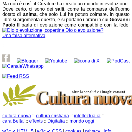
Ma non è così: il Creatore ha creato un mondo in evoluzione.
Dove certo, ci sono dei
salti
, come la comparsa dell'uomo
dotato di
anima
, che solo Lui ha potuto colmare. In questo
libro si argomenta questo, e si portano i brani in cui
Giovanni
Paolo II
parla di evoluzione come compatibile con la fede.
Dio o evoluzione?
Una falsa alternativa
;
cultura nuova
::
cultura cristiana
::
intellectualia
::
cara Belta'
::
eTexts
::
Digitalia
::
mondo oggi
w3c
✔ HTML 5
|
w3c
✔ CSS
|
cookies
|
privacy
|
info
.