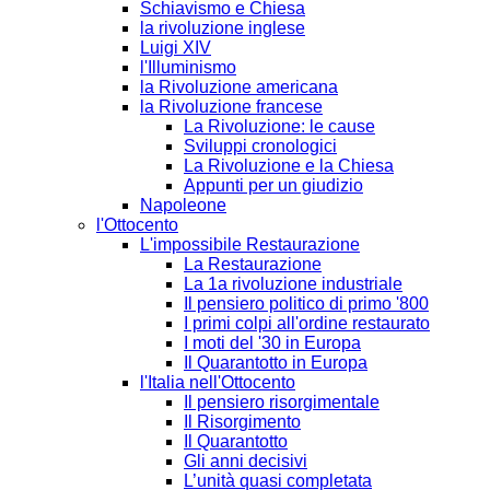
Schiavismo e Chiesa
la rivoluzione inglese
Luigi XIV
l'Illuminismo
la Rivoluzione americana
la Rivoluzione francese
La Rivoluzione: le cause
Sviluppi cronologici
La Rivoluzione e la Chiesa
Appunti per un giudizio
Napoleone
l'Ottocento
L'impossibile Restaurazione
La Restaurazione
La 1a rivoluzione industriale
Il pensiero politico di primo '800
I primi colpi all'ordine restaurato
I moti del '30 in Europa
Il Quarantotto in Europa
l'Italia nell'Ottocento
Il pensiero risorgimentale
Il Risorgimento
Il Quarantotto
Gli anni decisivi
L’unità quasi completata