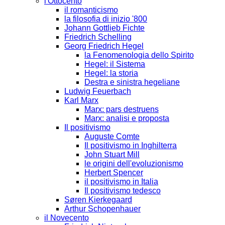
l'Ottocento
il romanticismo
la filosofia di inizio '800
Johann Gottlieb Fichte
Friedrich Schelling
Georg Friedrich Hegel
la Fenomenologia dello Spirito
Hegel: il Sistema
Hegel: la storia
Destra e sinistra hegeliane
Ludwig Feuerbach
Karl Marx
Marx: pars destruens
Marx: analisi e proposta
Il positivismo
Auguste Comte
Il positivismo in Inghilterra
John Stuart Mill
le origini dell'evoluzionismo
Herbert Spencer
il positivismo in Italia
Il positivismo tedesco
Søren Kierkegaard
Arthur Schopenhauer
il Novecento