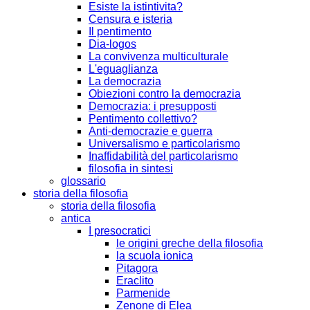
Esiste la istintivita?
Censura e isteria
Il pentimento
Dia-logos
La convivenza multiculturale
L'eguaglianza
La democrazia
Obiezioni contro la democrazia
Democrazia: i presupposti
Pentimento collettivo?
Anti-democrazie e guerra
Universalismo e particolarismo
Inaffidabilità del particolarismo
filosofia in sintesi
glossario
storia della filosofia
storia della filosofia
antica
I presocratici
le origini greche della filosofia
la scuola ionica
Pitagora
Eraclito
Parmenide
Zenone di Elea