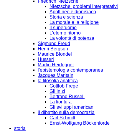
Friedrich Nietzsche
Nietzsche: problemi interpretativi
Apollineo e dionisiaco
Storia e scienza
La morale e la religione
Il superuomo
L'eterno ritorno
La volontà di potenza
Sigmund Freud
Henri Bergson
Maurice Blondel
Husserl
Martin Heidegger
l'epistemologia contemporanea
Jacques Maritain
la filosofia analitica
Gottlob Frege
Gli inizi
Bertrand Russell
La fioritura
Gli sviluppi americani
il dibattito sulla democrazia
Carl Schmitt
Ernst-Wolfgang Böckenförde
storia