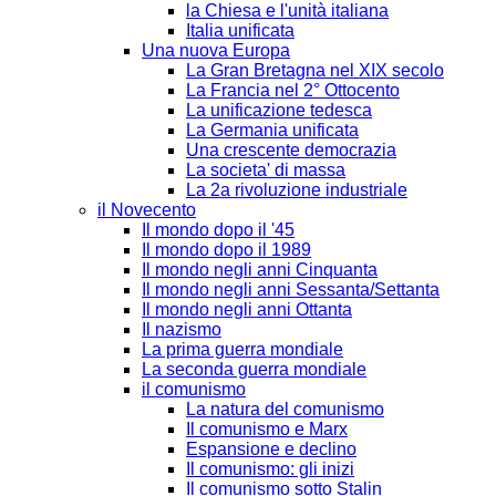
la Chiesa e l'unità italiana
Italia unificata
Una nuova Europa
La Gran Bretagna nel XIX secolo
La Francia nel 2° Ottocento
La unificazione tedesca
La Germania unificata
Una crescente democrazia
La societa' di massa
La 2a rivoluzione industriale
il Novecento
Il mondo dopo il '45
Il mondo dopo il 1989
Il mondo negli anni Cinquanta
Il mondo negli anni Sessanta/Settanta
Il mondo negli anni Ottanta
Il nazismo
La prima guerra mondiale
La seconda guerra mondiale
il comunismo
La natura del comunismo
Il comunismo e Marx
Espansione e declino
Il comunismo: gli inizi
Il comunismo sotto Stalin