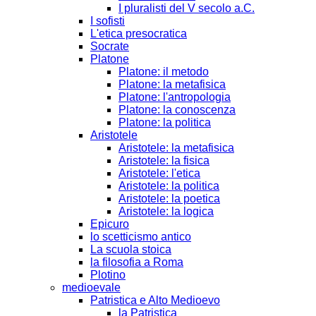
I pluralisti del V secolo a.C.
I sofisti
L'etica presocratica
Socrate
Platone
Platone: il metodo
Platone: la metafisica
Platone: l'antropologia
Platone: la conoscenza
Platone: la politica
Aristotele
Aristotele: la metafisica
Aristotele: la fisica
Aristotele: l'etica
Aristotele: la politica
Aristotele: la poetica
Aristotele: la logica
Epicuro
lo scetticismo antico
La scuola stoica
la filosofia a Roma
Plotino
medioevale
Patristica e Alto Medioevo
la Patristica