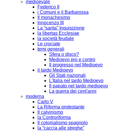
medioevale
Federico II
i Comuni e il Barbarossa
Il monachesimo
Innocenzo III
La “santa” Inquisizione
la libertas Ecclesiae
la società feudale
Le crociate
temi generali
Sfera o disco?
Medioevo pro e contro
Il progresso nel Medioevo
il tardo Medioevo
Gli Stati nazionali
L'Italia nel tardo Medioevo
Il papato nel tardo medioevo
La guerra dei cent'anni
moderna
Carlo V
La Riforma protestante
Il calvinismo
la Controriforma
Il colonialismo spagnolo
la “caccia alle streghe”