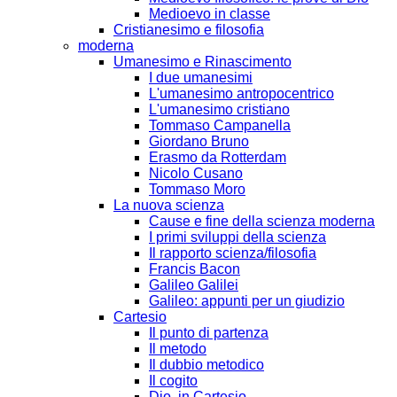
Medioevo in classe
Cristianesimo e filosofia
moderna
Umanesimo e Rinascimento
I due umanesimi
L'umanesimo antropocentrico
L'umanesimo cristiano
Tommaso Campanella
Giordano Bruno
Erasmo da Rotterdam
Nicolo Cusano
Tommaso Moro
La nuova scienza
Cause e fine della scienza moderna
I primi sviluppi della scienza
Il rapporto scienza/filosofia
Francis Bacon
Galileo Galilei
Galileo: appunti per un giudizio
Cartesio
Il punto di partenza
Il metodo
Il dubbio metodico
Il cogito
Dio, in Cartesio