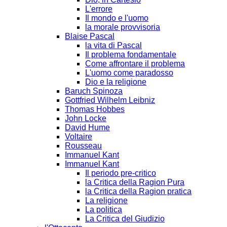
L'errore
Il mondo e l'uomo
la morale provvisoria
Blaise Pascal
la vita di Pascal
Il problema fondamentale
Come affrontare il problema
L'uomo come paradosso
Dio e la religione
Baruch Spinoza
Gottfried Wilhelm Leibniz
Thomas Hobbes
John Locke
David Hume
Voltaire
Rousseau
Immanuel Kant
Immanuel Kant
Il periodo pre-critico
la Critica della Ragion Pura
la Critica della Ragion pratica
La religione
La politica
La Critica del Giudizio