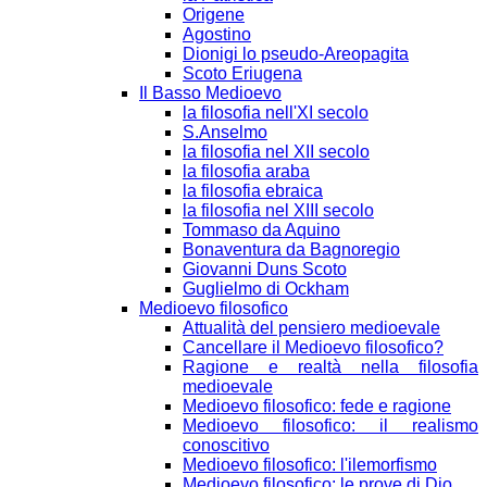
Origene
Agostino
Dionigi lo pseudo-Areopagita
Scoto Eriugena
Il Basso Medioevo
la filosofia nell'XI secolo
S.Anselmo
la filosofia nel XII secolo
la filosofia araba
la filosofia ebraica
la filosofia nel XIII secolo
Tommaso da Aquino
Bonaventura da Bagnoregio
Giovanni Duns Scoto
Guglielmo di Ockham
Medioevo filosofico
Attualità del pensiero medioevale
Cancellare il Medioevo filosofico?
Ragione e realtà nella filosofia
medioevale
Medioevo filosofico: fede e ragione
Medioevo filosofico: il realismo
conoscitivo
Medioevo filosofico: l'ilemorfismo
Medioevo filosofico: le prove di Dio