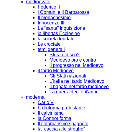
medioevale
Federico II
i Comuni e il Barbarossa
Il monachesimo
Innocenzo III
La “santa” Inquisizione
la libertas Ecclesiae
la società feudale
Le crociate
temi generali
Sfera o disco?
Medioevo pro e contro
Il progresso nel Medioevo
il tardo Medioevo
Gli Stati nazionali
L'Italia nel tardo Medioevo
Il papato nel tardo medioevo
La guerra dei cent'anni
moderna
Carlo V
La Riforma protestante
Il calvinismo
la Controriforma
Il colonialismo spagnolo
la “caccia alle streghe”