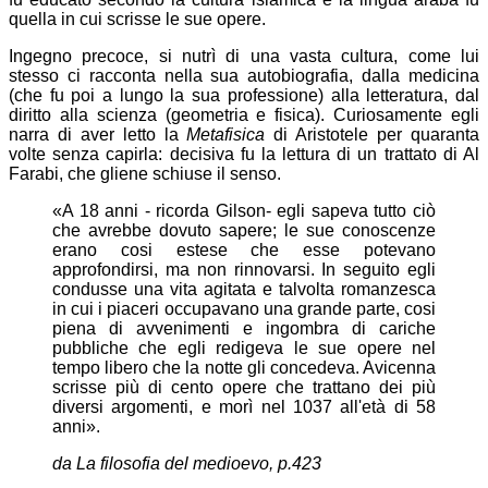
quella in cui scrisse le sue opere.
Ingegno precoce, si nutrì di una vasta cultura, come lui
stesso ci racconta nella sua autobiografia, dalla medicina
(che fu poi a lungo la sua professione) alla letteratura, dal
diritto alla scienza (geometria e fisica). Curiosamente egli
narra di aver letto la
Metafisica
di Aristotele per quaranta
volte senza capirla: decisiva fu la lettura di un trattato di Al
Farabi, che gliene schiuse il senso.
«A 18 anni - ricorda Gilson- egli sapeva tutto ciò
che avrebbe dovuto sapere; le sue conoscenze
erano cosi estese che esse potevano
approfondirsi, ma non rinnovarsi. In seguito egli
condusse una vita agitata e talvolta romanzesca
in cui i piaceri occupavano una grande parte, cosi
piena di avvenimenti e ingombra di cariche
pubbliche che egli redigeva le sue opere nel
tempo libero che la notte gli concedeva. Avicenna
scrisse più di cento opere che trattano dei più
diversi argomenti, e morì nel 1037 all'età di 58
anni».
da
La filosofia del medioevo
, p.423