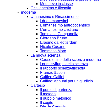
Medioevo in classe
Cristianesimo e filosofia
moderna
Umanesimo e Rinascimento
I due umanesimi
L'umanesimo antropocentrico
L'umanesimo cristiano
Tommaso Campanella
Giordano Bruno
Erasmo da Rotterdam
Nicolo Cusano
Tommaso Moro
La nuova scienza
Cause e fine della scienza moderna
I primi sviluppi della scienza
Il rapporto scienza/filosofia
Francis Bacon
Galileo Galilei
Galileo: appunti per un giudizio
Cartesio
Il punto di partenza
Il metodo
Il dubbio metodico
Il cogito
Dio, in Cartesio