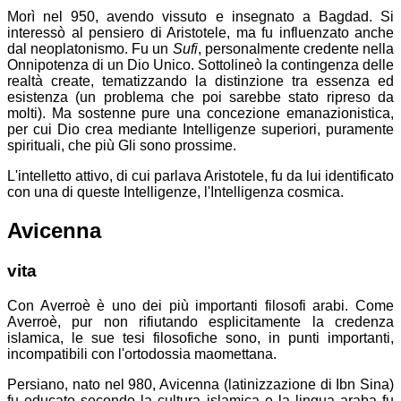
Morì nel 950, avendo vissuto e insegnato a Bagdad. Si
interessò al pensiero di Aristotele, ma fu influenzato anche
dal neoplatonismo. Fu un
Sufi
, personalmente credente nella
Onnipotenza di un Dio Unico. Sottolineò la contingenza delle
realtà create, tematizzando la distinzione tra essenza ed
esistenza (un problema che poi sarebbe stato ripreso da
molti). Ma sostenne pure una concezione emanazionistica,
per cui Dio crea mediante Intelligenze superiori, puramente
spirituali, che più Gli sono prossime.
L'intelletto attivo, di cui parlava Aristotele, fu da lui identificato
con una di queste Intelligenze, l'Intelligenza cosmica.
Avicenna
vita
Con Averroè è uno dei più importanti filosofi arabi. Come
Averroè, pur non rifiutando esplicitamente la credenza
islamica, le sue tesi filosofiche sono, in punti importanti,
incompatibili con l'ortodossia maomettana.
Persiano, nato nel 980, Avicenna (latinizzazione di Ibn Sina)
fu educato secondo la cultura islamica e la lingua araba fu