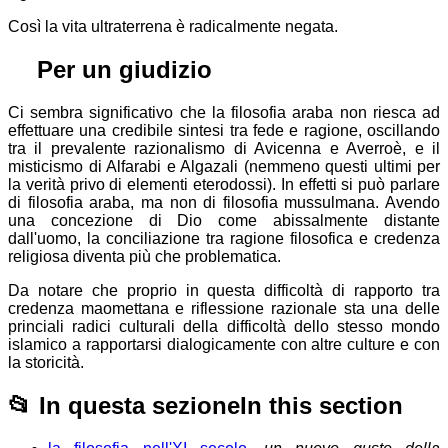
Così la vita ultraterrena è radicalmente negata.
⚖
Per un giudizio
Ci sembra significativo che la filosofia araba non riesca ad
effettuare una credibile sintesi tra fede e ragione, oscillando
tra il prevalente razionalismo di Avicenna e Averroè, e il
misticismo di Alfarabi e Algazali (nemmeno questi ultimi per
la verità privo di elementi eterodossi). In effetti si può parlare
di filosofia araba, ma non di filosofia mussulmana. Avendo
una concezione di Dio come abissalmente distante
dall'uomo, la conciliazione tra ragione filosofica e credenza
religiosa diventa più che problematica.
Da notare che proprio in questa difficoltà di rapporto tra
credenza maomettana e riflessione razionale sta una delle
princiali radici culturali della difficoltà dello stesso mondo
islamico a rapportarsi dialogicamente con altre culture e con
la storicità.
📂
In questa sezione
In this section