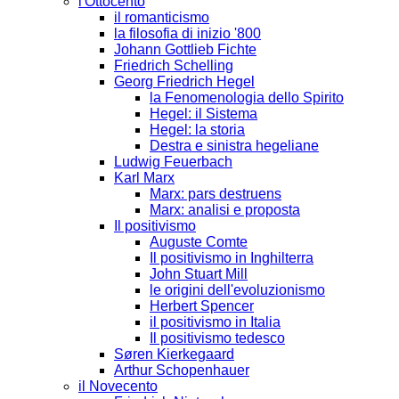
l'Ottocento
il romanticismo
la filosofia di inizio '800
Johann Gottlieb Fichte
Friedrich Schelling
Georg Friedrich Hegel
la Fenomenologia dello Spirito
Hegel: il Sistema
Hegel: la storia
Destra e sinistra hegeliane
Ludwig Feuerbach
Karl Marx
Marx: pars destruens
Marx: analisi e proposta
Il positivismo
Auguste Comte
Il positivismo in Inghilterra
John Stuart Mill
le origini dell'evoluzionismo
Herbert Spencer
il positivismo in Italia
Il positivismo tedesco
Søren Kierkegaard
Arthur Schopenhauer
il Novecento