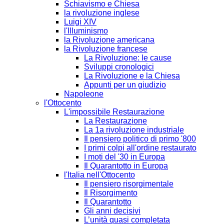
Schiavismo e Chiesa
la rivoluzione inglese
Luigi XIV
l'Illuminismo
la Rivoluzione americana
la Rivoluzione francese
La Rivoluzione: le cause
Sviluppi cronologici
La Rivoluzione e la Chiesa
Appunti per un giudizio
Napoleone
l'Ottocento
L'impossibile Restaurazione
La Restaurazione
La 1a rivoluzione industriale
Il pensiero politico di primo '800
I primi colpi all'ordine restaurato
I moti del '30 in Europa
Il Quarantotto in Europa
l'Italia nell'Ottocento
Il pensiero risorgimentale
Il Risorgimento
Il Quarantotto
Gli anni decisivi
L’unità quasi completata