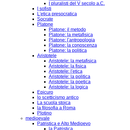
I pluralisti del V secolo a.C.
I sofisti
L'etica presocratica
Socrate
Platone
Platone: il metodo
Platone: la metafisica
Platone: l'antropologia
Platone: la conoscenza
Platone: la politica
Aristotele
Aristotele: la metafisica
Aristotele: la fisica
Aristotele: l'etica
Aristotele: la politica
Aristotele: la poetica
Aristotele: la logica
Epicuro
lo scetticismo antico
La scuola stoica
la filosofia a Roma
Plotino
medioevale
Patristica e Alto Medioevo
la Patristica