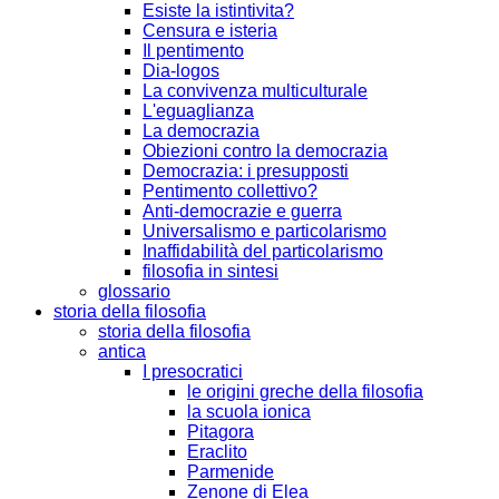
Esiste la istintivita?
Censura e isteria
Il pentimento
Dia-logos
La convivenza multiculturale
L'eguaglianza
La democrazia
Obiezioni contro la democrazia
Democrazia: i presupposti
Pentimento collettivo?
Anti-democrazie e guerra
Universalismo e particolarismo
Inaffidabilità del particolarismo
filosofia in sintesi
glossario
storia della filosofia
storia della filosofia
antica
I presocratici
le origini greche della filosofia
la scuola ionica
Pitagora
Eraclito
Parmenide
Zenone di Elea