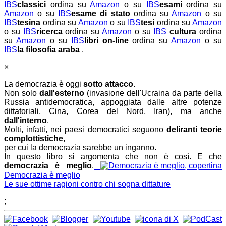
IBS
classici
ordina su
Amazon
o su
IBS
esami
ordina su
Amazon
o su
IBS
esame di stato
ordina su
Amazon
o su
IBS
tesina
ordina su
Amazon
o su
IBS
tesi
ordina su
Amazon
o su
IBS
ricerca
ordina su
Amazon
o su
IBS
cultura
ordina
su
Amazon
o su
IBS
libri on-line
ordina su
Amazon
o su
IBS
la filosofia araba
.
×
La democrazia è oggi
sotto attacco
.
Non solo
dall'esterno
(invasione dell'Ucraina da parte della
Russia antidemocratica, appoggiata dalle altre potenze
dittatoriali, Cina, Corea del Nord, Iran), ma anche
dall'interno
.
Molti, infatti, nei paesi democratici seguono
deliranti teorie
complottistiche
,
per cui la democrazia sarebbe un inganno.
In questo libro si argomenta che non è così. E che
democrazia è meglio
.
Democrazia è meglio
Le sue ottime ragioni contro chi sogna dittature
;