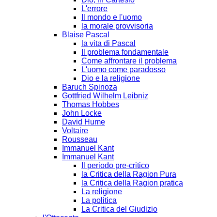
L'errore
Il mondo e l'uomo
la morale provvisoria
Blaise Pascal
la vita di Pascal
Il problema fondamentale
Come affrontare il problema
L'uomo come paradosso
Dio e la religione
Baruch Spinoza
Gottfried Wilhelm Leibniz
Thomas Hobbes
John Locke
David Hume
Voltaire
Rousseau
Immanuel Kant
Immanuel Kant
Il periodo pre-critico
la Critica della Ragion Pura
la Critica della Ragion pratica
La religione
La politica
La Critica del Giudizio