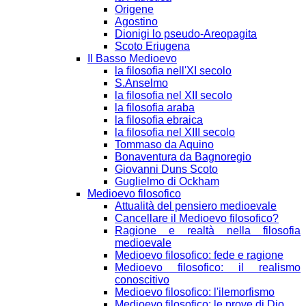
Origene
Agostino
Dionigi lo pseudo-Areopagita
Scoto Eriugena
Il Basso Medioevo
la filosofia nell'XI secolo
S.Anselmo
la filosofia nel XII secolo
la filosofia araba
la filosofia ebraica
la filosofia nel XIII secolo
Tommaso da Aquino
Bonaventura da Bagnoregio
Giovanni Duns Scoto
Guglielmo di Ockham
Medioevo filosofico
Attualità del pensiero medioevale
Cancellare il Medioevo filosofico?
Ragione e realtà nella filosofia
medioevale
Medioevo filosofico: fede e ragione
Medioevo filosofico: il realismo
conoscitivo
Medioevo filosofico: l'ilemorfismo
Medioevo filosofico: le prove di Dio