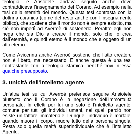
teologia, e Aristotele andava seguito anche dove
contraddiceva l'insegnamento del Corano. Ad esempio nella
tesi della eternità del mondo. Questa tesi contrasta con la
dottrina coranica (come del resto anche con l'insegnamento
biblico), che sostiene che il mondo non è sempre esistito, ma
ciò non impedì ad Averroè di sostenerla. Peraltro egli non
nega che sia Dio a creare il mondo, solo che lo crea
dall'eternità, e quindi eterno è il mondo che è oggetto di un
atto eterno.
Come Avicenna anche Averroè sostiene che l'atto creatore
non è libero, ma necessario. E anche questa è una tesi
contrastante con la teologia islamica, benché trovi in essa
qualche presupposto
.
3. unicità dell'intelletto agente
Un'altra tesi su cui Averroè preferisce seguire Aristotele
piuttosto che il Corano è la negazione dell'immortalità
personale. In effetti per lui uno solo è l'intelletto agente,
comune per tutti gli individui umani, nei quali perciò non
esiste un fattore immateriale. Dunque l'individuo è mortale,
quando muore il corpo, muore tutto della persona singola.
Resta solo quella realtà superindividuale che è l'Intelletto
Agente.