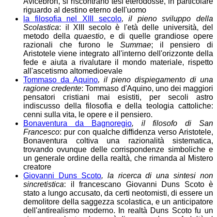
Avicebron, si riscontrano tesi eterodosse, in particolare
riguardo al destino eterno dell'uomo
la filosofia nel XIII secolo
, il pieno sviluppo della
Scolastica
: il XIII secolo è l'età delle università, del
metodo della
quaestio
, e di quelle grandiose opere
razionali che furono le
Summae
; il pensiero di
Aristotele viene integrato all'interno dell'orizzonte della
fede e aiuta a rivalutare il mondo materiale, rispetto
all'ascetismo altomedioevale
Tommaso da Aquino
, il pieno dispiegamento di una
ragione credente
: Tommaso d'Aquino, uno dei maggiori
pensatori cristiani mai esistiti, per secoli astro
indiscusso della filosofia e della teologia cattoliche:
cenni sulla vita, le opere e il pensiero.
Bonaventura da Bagnoregio
, il filosofo di San
Francesco
: pur con qualche diffidenza verso Aristotele,
Bonaventura coltiva una razionalità sistematica,
trovando ovunque delle corrispondenze simboliche e
un generale ordine della realtà, che rimanda al Mistero
creatore
Giovanni Duns Scoto
, la ricerca di una sintesi non
sincretistica
: il francescano Giovanni Duns Scoto è
stato a lungo accusato, da certi neotomisti, di essere un
demolitore della saggezza scolastica, e un anticipatore
dell'antirealismo moderno. In realtà Duns Scoto fu un