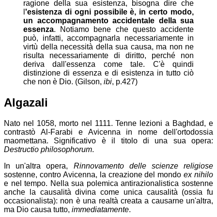
ragione della sua esistenza, bisogna dire che
l
'esistenza di ogni possibile è, in certo modo,
un accompagnamento accidentale della sua
essenza
. Notiamo bene che questo accidente
può, infatti, accompagnarla necessariamente in
virtù della necessità della sua causa, ma non ne
risulta necessariamente di diritto, perché non
deriva dall'essenza come tale. C'è quindi
distinzione di essenza e di esistenza in tutto ciò
che non è Dio. (Gilson,
ibi
, p.427)
Algazali
Nato nel 1058, morto nel 1111. Tenne lezioni a Baghdad, e
contrastò Al-Farabi e Avicenna in nome dell'ortodossia
maomettana. Significativo è il titolo di una sua opera:
Destructio philosophorum
.
In un'altra opera,
Rinnovamento delle scienze religiose
sostenne, contro Avicenna, la creazione del mondo
ex nihilo
e nel tempo. Nella sua polemica antirazionalistica sostenne
anche la causalità divina come unica causalità (ossia fu
occasionalista): non è una realtà creata a causarne un'altra,
ma Dio causa tutto,
immediatamente
.