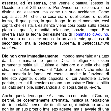
essenza ed esistenza
, che venne dibattuta spesso in
Occidente nel XIII secolo. Per Avicenna l'esistenza è sì
distinta dall'essenza, ma come un suo accidente. Come
capita,
accidit
, che una cosa sia di quel colore, di quella
forma, di quel peso, in quel luogo, in quel momento, così
capita che esista. L'esistenza viene così posta sullo stesso
piano di qualità, quantità, relazione, spazio, tempo. Ben
diversa sarà la teoria dell'esistenza di
Tommaso d'Aquino
,
che vedrà nell'essere non certo un accidente, qualcosa di
secondario, ma la perfezione suprema, il
perfectissimum
omnium
.
Dio non crea immediatamente
il mondo materiale: anzitutto
da Lui emanano le prime Dieci Intelligenze, esseri
puramente spirituali. L'ultima e inferiore è quella che egli
chiama il
dator formarum
, il "datore di forme", che infonde
nella materia la forma, ed esercita anche la funzione di
Intelletto Agente, quella capacità di cui Aristotele aveva
parlato, per cui il pensiero umano può astrarre l'intelligibilità
dal dato sensibile, sollevandosi al di sopra del qui-e-ora.
Anche questa teoria pone Avicenna in contrasto col Corano,
perché, se coerentemente affermata, implica la negazione
dell'immortalità personale (infatti se ogni individuo umano
non ha un suo proprio intelletto agente, ma si avvale di una