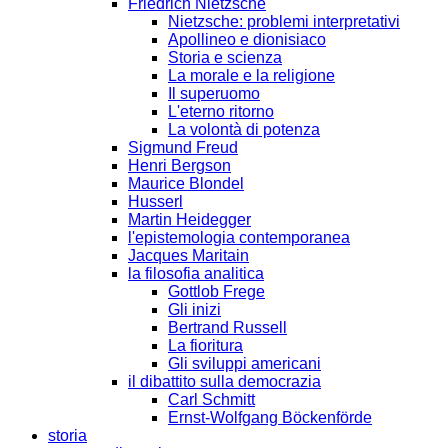
Friedrich Nietzsche
Nietzsche: problemi interpretativi
Apollineo e dionisiaco
Storia e scienza
La morale e la religione
Il superuomo
L'eterno ritorno
La volontà di potenza
Sigmund Freud
Henri Bergson
Maurice Blondel
Husserl
Martin Heidegger
l'epistemologia contemporanea
Jacques Maritain
la filosofia analitica
Gottlob Frege
Gli inizi
Bertrand Russell
La fioritura
Gli sviluppi americani
il dibattito sulla democrazia
Carl Schmitt
Ernst-Wolfgang Böckenförde
storia