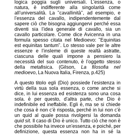
logica poggia sugli universali. L'essenza, o
natura, è indifferente alla singolarità come
all'universalità. La "cavallinità", ad esempio, e
l'essenza del cavallo, indipendentemente dal
sapere ciò che bisogna aggiungervi perché essa
diventi sia l'idea generale di cavallo, sia un
cavallo particolare. Come dice Avicenna in una
formula spesso citata nel Medioevo: "Equinitas
est equinitas tantum". Lo stesso vale per le altre
essenze e l'insleme di queste realtà astratte,
ciascuna delle quali impone a pensiero la
necessità del suo contenuto, è l'oggetto stesso
della metafisica. (Gilson,
La filosofia nel
medioevo
, La Nuova Italia, Firenza, p.425)
A questo titolo egli (Dio) possiede l'esistenza in
virtù della sua sola essenza, o come anche si
dice, in lui essenza ed esistenza sono una cosa
sola. è per questo, d'altra parte, che Dio è
indefinibile ed ineffabile. Egli è, ma se si chiede
che cosa è non c'è risposta, perché in lui non c'è
un quid al quale possa rivolgersi la domanda
quid
sit
. Il caso di Dio è unico. Tutto ciò che non è
che possibile ha invece un'essenza, e poiché, per
definizione, questa essenza non ha in sé la