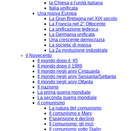
la Chiesa e l'unità italiana
Italia unificata
Una nuova Europa
La Gran Bretagna nel XIX secolo
La Francia nel 2° Ottocento
La unificazione tedesca
La Germania unificata
Una crescente democrazia
La societa' di massa
La 2a rivoluzione industriale
il Novecento
Il mondo dopo il '45
Il mondo dopo il 1989
Il mondo negli anni Cinquanta
Il mondo negli anni Sessanta/Settanta
Il mondo negli anni Ottanta
Il nazismo
La prima guerra mondiale
La seconda guerra mondiale
il comunismo
La natura del comunismo
Il comunismo e Marx
Espansione e declino
Il comunismo: gli inizi
Il comunismo sotto Stalin