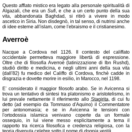
Questo afflato mistico era legato alla personale spiritualità di
Algazali, che era un
Sufi
, e che a un certo punto della sua
vita, abbandonata Baghdad, si ritirò a vivere in modo
ascetico in Siria. Non disdegnò, in tal senso, di nutrirsi anche
di idee esterne all'islam, come l'ebraismo e il cristianesimo.
Averroè
Nacque a Cordova nel 1126. Il contesto del califfato
occidentale permetteva maggiore libertà di espressione.
Oltre che di filosofia Averroè (latinizzazione di Ibn Rushd),
studiò diritto e medicina, e negli ultimi anni della sua vita
(dall'82) fu medico del Califfo di Cordova, finchè cadde in
disgrazia e dovette morire in esilio, in Marocco, nel 1198.
E' considerato il maggior filosofo arabo. Se in Avicenna si
trova un tentativo di sintesi tra platonismo e aristotelismo, in
lui prevale nettamente il riferimento allo
Stagirita
, di cui fu
detto (ad esempio da Tommaso d'Aquino) il Commentatore
per antonomasia; e se in Avicenna le tensioni con
l'ortodossia islamica venivano coperte da un formale
ossequio, in lui viene messo esplicitamente a tema il
rapporto tra ricerca filosofica e credenza religiosa, con la
teoria divenuta celebre sotto il nome di
doppia verità
.