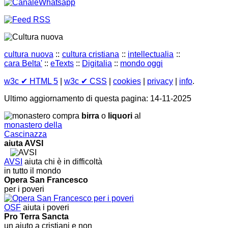
cultura nuova
::
cultura cristiana
::
intellectualia
::
cara Belta'
::
eTexts
::
Digitalia
::
mondo oggi
w3c
✔ HTML 5
|
w3c
✔ CSS
|
cookies
|
privacy
|
info
.
Ultimo aggiornamento di questa pagina: 14-11-2025
compra
birra
o
liquori
al
monastero della
Cascinazza
aiuta AVSI
AVSI
aiuta chi è in difficoltà
in tutto il mondo
Opera San Francesco
per i poveri
OSF
aiuta i poveri
Pro Terra Sancta
un aiuto a cristiani e non