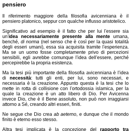
pensiero
Il riferimento maggiore della filosofia avicenniana è il
pensiero platonico, seppur con qualche influsso aristotelico.
Significativo ad esempio è il fatto che per lui l'essere sia
un'
idea necessariamente presente alla mente
umana,
benché,
di norma
(nel senso che è così per la quasi totalità
degli esseri umani), essa sia acquisita tramite l'esperienza.
Ma se un uomo fosse completamente privo di percezioni
sensibili, egli avrebbe comunque l'idea dell'essere, perché
percepirebbe la propria esistenza.
Ma la tesi più importante della filosofia avicenniana è l'idea
di
necessità
: tutti gli enti, per lui, sono necessari, e
necessaria è la creazione. Appunto questa è la tesi che lo
mette in rotta di collisione con l'ortodossia islamica, per la
quale la creazione è un atto libero di Dio. Per Avicenna
invece Dio, che è il Bene assoluto, non può non irraggiarsi
attorno a Sé, creando altri esseri, finiti.
Ne segue che Dio crea
ab aeterno
, e dunque che il mondo
finito è eterno esso stesso.
Altra tesi implicata è la concezione del
rapporto tra