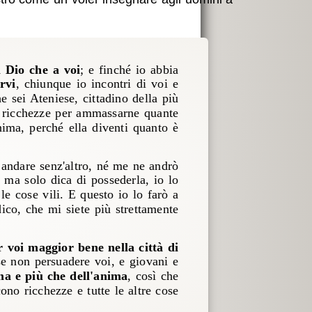
l Dio che a voi
; e finché io abbia
rvi
, chiunque io incontri di voi e
e sei Ateniese, cittadino della più
le ricchezze per ammassarne quante
anima, perché ella diventi quanto è
 andare senz'altro, né me ne andrò
ù ma solo dica di possederla, io lo
le cose vili. E questo io lo farò a
 dico, che mi siete più strettamente
r voi maggior bene nella città di
se non persuadere voi, e giovani e
ma e più che dell'anima
, così che
ono ricchezze e tutte le altre cose