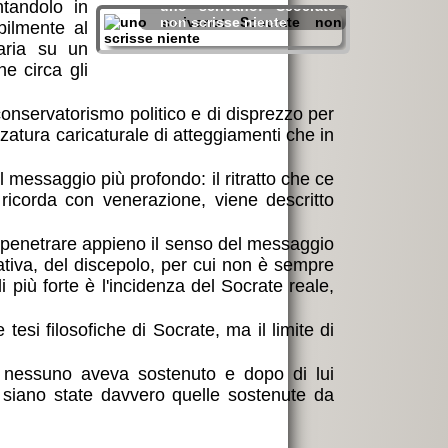
tandolo in
uno scrivano: Scocrate
non scrisse niente
bilmente al
aria su un
e circa gli
conservatorismo politico e di disprezzo per
zatura caricaturale di atteggiamenti che in
messaggio più profondo: il ritratto che ce
ricorda con venerazione, viene descritto
i penetrare appieno il senso del messaggio
reativa, del discepolo, per cui non è sempre
i più forte è l'incidenza del Socrate reale,
tesi filosofiche di Socrate, ma il limite di
i nessuno aveva sostenuto e dopo di lui
si siano state davvero quelle sostenute da