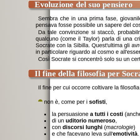
evoluzione del suo pensiero
Sembra che in una prima fase, giovanile, 
pensava fosse possibile un sapere del c
Da tale convinzione si staccò, probabilm
qualcuno (come il Taylor) parla di una cr
Socrate con la Sibilla. Quest'ultima gli avre
in particolare riguardo al cosmo e all'ess
Così Socrate si concentrò solo su un cert
il fine della filosofia per Socr
Il fine per cui occorre coltivare la filosofia
non è, come per i
sofisti
,
la persuasione
a tutti i costi
(anche
di un
uditorio numeroso
,
con
discorsi lunghi
(
macrologie
)
e che facevano leva sull'
emotività
.