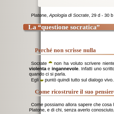
Platone,
Apologia di Socrate
, 29 d - 30 b
La “questione socratica”
perché non scrisse nulla
Socrate
non ha voluto scrivere nien
violenta
e
ingannevole
. Infatti uno scri
quando ci si parla.
Egli
puntò quindi tutto sul dialogo vivo.
come ricostruire il suo pensie
Come possiamo allora sapere che cosa ha 
Platone, e di chi, senza averlo conosciuto,