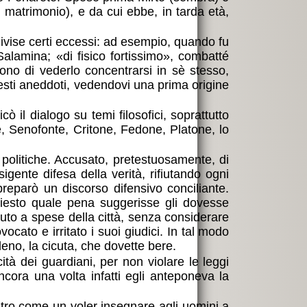
 al matrimonio), e da cui ebbe, in tarda età,
divise certi eccessi: ad esempio, quando fu
i Salamina;
di fisico fortissimo
, combatté
ono di vederlo concentrarsi in sè stesso,
esti aneddoti, vedendovi una prima origine
cò il dialogo su temi filosofici, soprattutto
de, Senofonte, Critone, Fedone, Platone, lo
 politiche. Accusato, pretestuosamente, di
igente difesa della verità, rifiutando ogni
preparò un discorso difensivo conciliante.
iesto quale pena suggerisse gli dovesse
nuto a spese della città, senza considerare
cato e irritato i suoi giudici. In tal modo
eno, la cicuta, che dovette bere.
cità dei guardiani, per non violare le leggi
cora una volta infatti egli anteponeva la
stro come un voler insegnare agli uomini a