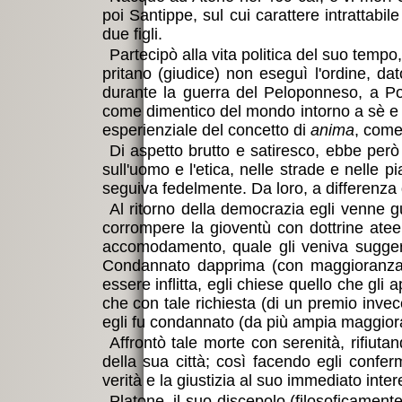
poi Santippe, sul cui carattere intrattabile
due figli.
Partecipò alla vita politica del suo temp
pritano (giudice) non eseguì l'ordine, dat
durante la guerra del Peloponneso, a Pot
come dimentico del mondo intorno a sè e i
esperienziale del concetto di
anima
, come
ottime
Di aspetto brutto e satiresco, ebbe però u
sull'uomo e l'etica, nelle strade e nelle 
seguiva fedelmente. Da loro, a differenza 
Al ritorno della democrazia egli venne g
corrompere la gioventù con dottrine atee
accomodamento, quale gli veniva suggerito
Condannato dapprima (con maggioranza r
essere inflitta, egli chiese quello che gl
che con tale richiesta (di un premio invec
egli fu condannato (da più ampia maggioran
Affrontò tale morte con serenità, rifiutan
della sua città; così facendo egli confe
verità e la giustizia al suo immediato inte
Platone, il suo discepolo (filosoficamen