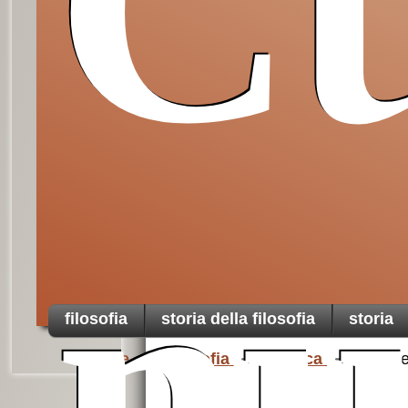
Cu
Da non perdere
nu
filosofia
storia della filosofia
storia
Home
Filosofia
0.antica
Socrat