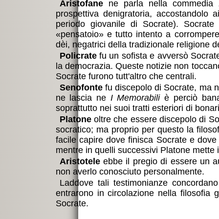
Aristofane
ne parla nella commedia
prospettiva denigratoria, accostandolo ai
periodo giovanile di Socrate). Socrat
pensatoio
e tutto intento a corrompere 
dèi, negatrici della tradizionale religione d
Policrate
fu un sofista e avversò Socrat
la democrazia. Queste notizie non toccano 
Socrate furono tutt'altro che centrali.
Senofonte
fu discepolo di Socrate, ma n
ne lascia ne
I Memorabili
è perciò banal
soprattutto nei suoi tratti esteriori di bona
Platone
oltre che essere discepolo di So
socratico; ma proprio per questo la filosof
facile capire dove finisca Socrate e dove c
mentre in quelli successivi Platone mette 
Aristotele
ebbe il pregio di essere un aut
non averlo conosciuto personalmente.
Laddove tali testimonianze concordano
entrarono in circolazione nella filosofia
Socrate.