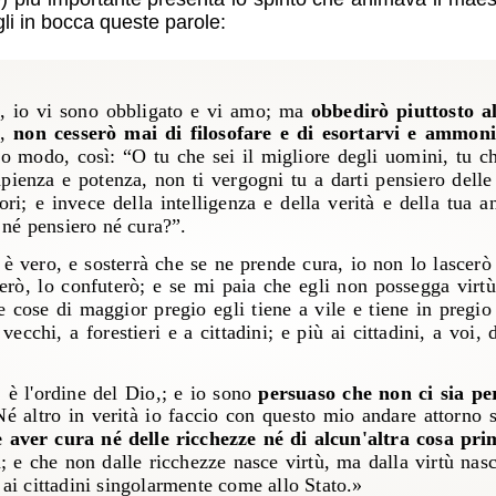
li in bocca queste parole:
e, io vi sono obbligato e vi amo; ma
obbedirò piuttosto a
e,
non cesserò mai di filosofare e di esortarvi e ammoni
o modo, così: “O tu che sei il migliore degli uomini, tu ch
apienza e potenza, non ti vergogni tu a darti pensiero del
ri; e invece della intelligenza e della verità e della tua 
o né pensiero né cura?”.
 è vero, e sosterrà che se ne prende cura, io non lo lascerò
ierò, lo confuterò; e se mi paia che egli non possegga virt
cose di maggior pregio egli tiene a vile e tiene in pregio 
ecchi, a forestieri e a cittadini; e più ai cittadini, a voi,
, è l'ordine del Dio,; e io sono
persuaso che non ci sia pe
Né altro in verità io faccio con questo mio andare attorno 
 aver cura né delle ricchezze né di alcun'altra cosa pri
a; e che non dalle ricchezze nasce virtù, ma dalla virtù nasc
 ai cittadini singolarmente come allo Stato.»