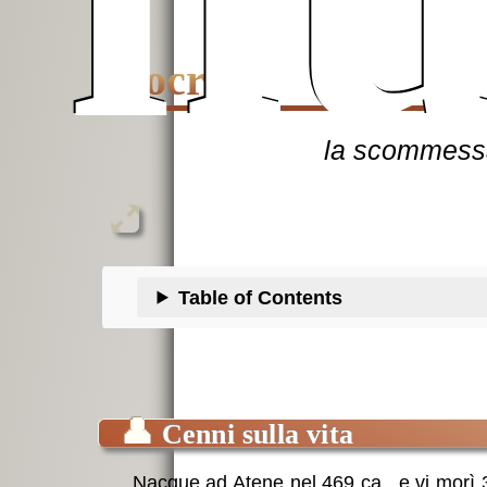
Socrate
la scommessa
Table of Contents
👤
Cenni sulla vita
Nacque ad Atene nel 469 ca., e vi morì 3