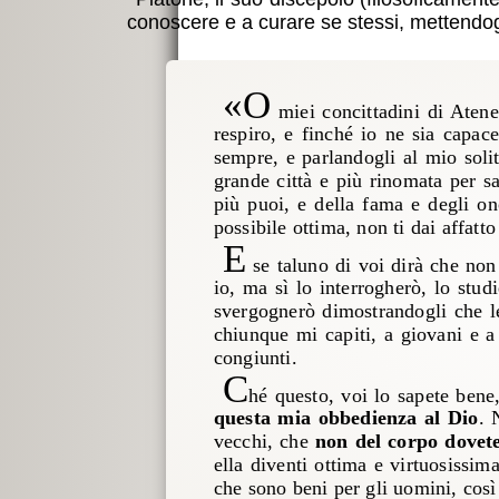
conoscere e a curare se stessi, mettendog
«O
miei concittadini di Aten
respiro, e finché io ne sia capac
sempre, e parlandogli al mio solit
grande città e più rinomata per s
più puoi, e della fama e degli ono
possibile ottima, non ti dai affatt
E
se taluno di voi dirà che non
io, ma sì lo interrogherò, lo stud
svergognerò dimostrandogli che le 
chiunque mi capiti, a giovani e a v
congiunti.
C
hé questo, voi lo sapete bene
questa mia obbedienza al Dio
. 
vecchi, che
non del corpo dovete
ella diventi ottima e virtuosissim
che sono beni per gli uomini, così