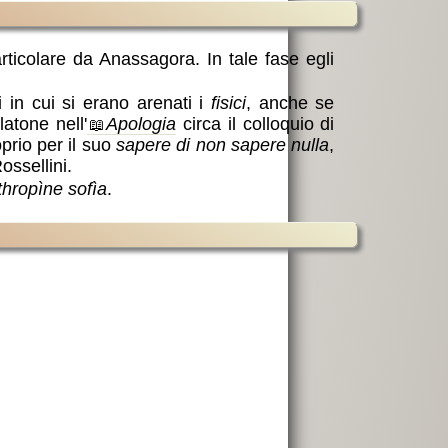
articolare da Anassagora. In tale fase egli
 in cui si erano arenati i
fisici
, anche se
atone nell'
Apologia
circa il colloquio di
oprio per il suo
sapere di non sapere nulla
,
ossellini.
thropìne sofìa
.