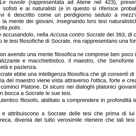
Le nuvole
(rappresentata ad Atene nel 423), presen
 sofisti e ai naturalisti (e in questo si riferisce proba
e vi è descritto come un perdigiorno seduto a mezz'
la mente dei giovani, insegnando loro tesi naturalistich
ella
polis
.
e accusandolo, nella
Accusa contro Socrate
del 393, di 
le tesi filosofiche di Socrate, ma rappresentano una for
on avendo una mente filosofica ne comprese ben poco il 
izzante e macchiettistico. Il maestro, che Senofonte 
rietà e pazienza.
crate ebbe una intelligenza filosofica che gli consentì d
ia del maestro viene vista attraverso l'ottica, forte e c
ominci Platone. Di sicuro nei dialoghi platonici giovanil
in bocca a Socrate le sue tesi.
entico filosofo, abilitato a comprendere in profondità le 
 e attribuiscono a Socrate delle tesi che prima di lu
 greca, diventa del tutto verosimile ritenere che tali te