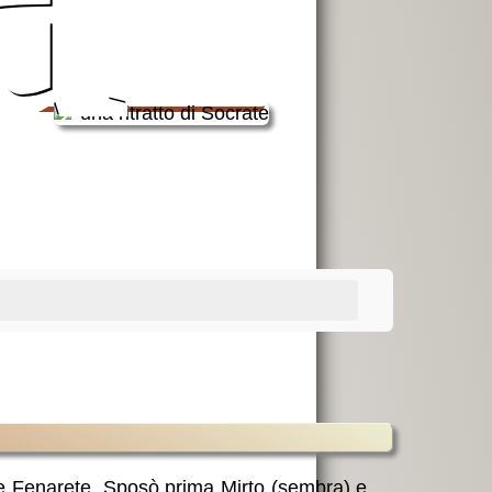
e
Fenarete. Sposò prima Mirto (sembra) e