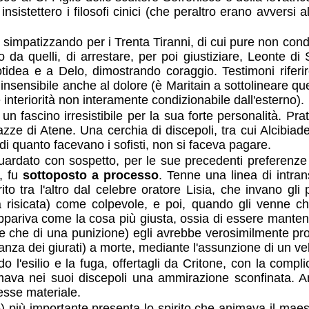
 insistettero i filosofi cinici (che peraltro erano avversi
o, simpatizzando per i Trenta Tiranni, di cui pure non con
o da quelli, di arrestare, per poi giustiziare, Leonte d
idea e a Delo, dimostrando coraggio. Testimoni riferir
nsensibile anche al dolore (è Maritain a sottolineare qu
 interiorità non interamente condizionabile dall'esterno).
n fascino irresistibile per la sua forte personalità. Prati
piazze di Atene. Una cerchia di discepoli, tra cui Alcibia
di quanto facevano i sofisti, non si faceva pagare.
uardato con sospetto, per le sue precedenti preferenze
, fu
sottoposto a processo
. Tenne una linea di intrans
 tra l'altro dal celebre oratore Lisia, che invano gli 
isicata) come colpevole, e poi, quando gli venne ch
i appariva come la cosa più giusta, ossia di essere mante
e che di una punizione) egli avrebbe verosimilmente provo
za dei giurati) a morte, mediante l'assunzione di un vel
do l'esilio e la fuga, offertagli da Critone, con la compli
rmava nei suoi discepoli una ammirazione sconfinata. An
resse materiale.
te) più importante presenta lo spirito che animava il mae