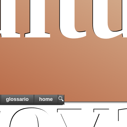
lt
Pro T
Sancta
un ai
cristiani
di Terra
una t
martoria
ov
🔍
glossario
home
e