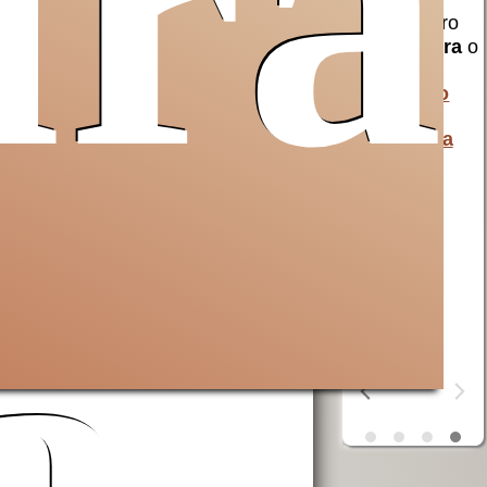
ura
erra
Opera San
aiuta AVSI
Francesco
compra
birra
o
uto a
per i poveri
liquori
al
 e non
AVSI
aiuta chi
monastero
 Santa
è in difficoltà
della
in tutto il
Cascinazza
mondo
erra
ta
OSF
aiuta i
poveri
a