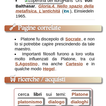
Hans Urs
von
Balthasar
,
Gloria.4. Nello spazio della
metafisica. L'antichità
(
), Einsiedeln
1965.
🔗
Pagine correlate
Platone fu discepolo di
Socrate
, e non
lo si potrebbe capire prescindendo da tale
maestro.
Importanti filosofi furono a loro volta
molto influenzati da Platone, tra cui
S.Agostino
, ma anche
Cartesio
e in
qualche modo
Hegel
.
🛒
ricerche / acquisti
cerca
libri
sui temi:
Platone
platonismo
dialogo
dialoghi