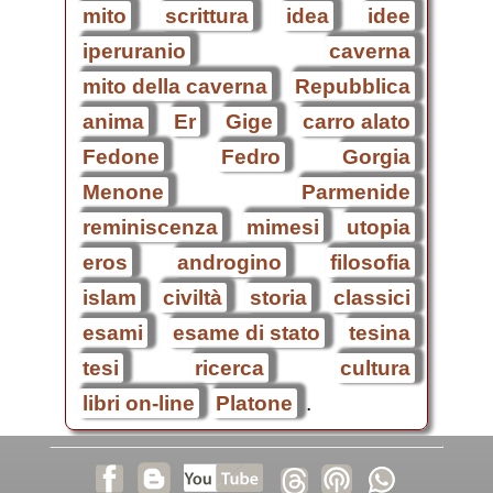
mito
scrittura
idea
idee
iperuranio
caverna
mito della caverna
Repubblica
anima
Er
Gige
carro alato
Fedone
Fedro
Gorgia
Menone
Parmenide
reminiscenza
mimesi
utopia
eros
androgino
filosofia
islam
civiltà
storia
classici
esami
esame di stato
tesina
tesi
ricerca
cultura
libri on-line
Platone
.