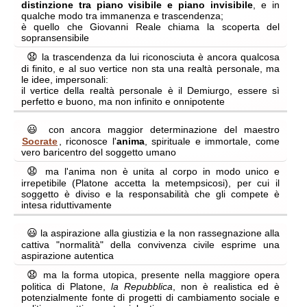
distinzione tra piano visibile e piano invisibile
, e in
qualche modo tra immanenza e trascendenza;
è quello che Giovanni Reale chiama la scoperta del
sopransensibile
😧
la trascendenza da lui riconosciuta è ancora qualcosa
di finito, e al suo vertice non sta una realtà personale, ma
le idee, impersonali:
il vertice della realtà personale è il Demiurgo, essere sì
perfetto e buono, ma non infinito e onnipotente
😃
con ancora maggior determinazione del maestro
Socrate
, riconosce l'
anima
, spirituale e immortale, come
vero baricentro del soggetto umano
😧
ma l'anima non è unita al corpo in modo unico e
irrepetibile (Platone accetta la metempsicosi), per cui il
soggetto è diviso e la responsabilità che gli compete è
intesa riduttivamente
😃
la aspirazione alla giustizia e la non rassegnazione alla
cattiva "normalità" della convivenza civile esprime una
aspirazione autentica
😧
ma la forma utopica, presente nella maggiore opera
politica di Platone,
la Repubblica
, non è realistica ed è
potenzialmente fonte di progetti di cambiamento sociale e