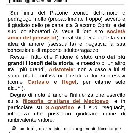
politico oggettivamente violenti
Sui limiti del Platone teorico dell'amore e
pedagogo molto (probabilmente troppo) severo è
il giudizio dello psicanalista Giacomo Contri e dei
suoi collaboratori (si veda il loro sito
società
amici del pensiero/
): irrealistica vi appare la sua
idea di amore (/sessualità) e negativa la
sua
concezione di rapporto adulto/ragazzo.
Resta il fatto che Platone è stato
uno dei più
grandi filosofi della storia
, e maestro di un altro
tra i più grandi,
Aristotele
: non a caso a lui si
sono rifatti moltissimi filosofi a lui successivi
(come
Cartesio
e
Hegel
, per citarne solo
alcuni).
Degno di nota è anche l'influenza che esercitò
sulla
filosofia cristiana del Medioevo
, e in
particolare su
S.Agostino
e i suoi "seguaci",
influenza che possiamo giudicare come di
ambivalente valore:
😃
se fornì, da un lato, solidi argomenti filosofici per