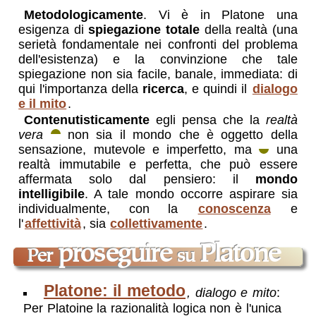
Metodologicamente
. Vi è in Platone una
esigenza di
spiegazione totale
della realtà (una
serietà fondamentale nei confronti del problema
dell'esistenza) e la convinzione che tale
spiegazione non sia facile, banale, immediata: di
qui l'importanza della
ricerca
, e quindi il
dialogo
e il
mito
.
Contenutisticamente
egli pensa che la
realtà
vera
non sia il mondo che è oggetto della
sensazione, mutevole e imperfetto, ma
una
realtà immutabile e perfetta, che può essere
affermata solo dal pensiero: il
mondo
intelligibile
. A tale mondo occorre aspirare sia
individualmente, con la
conoscenza
e
l'
affettività
, sia
collettivamente
.
proseguire
Platone
per
su
Platone: il metodo
, dialogo e mito
:
Per Platoine la razionalità logica non è l'unica