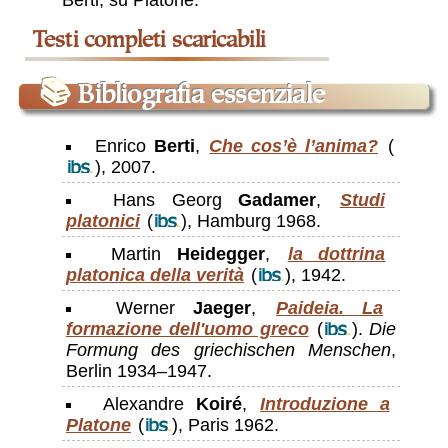
📚
Bibliografia essenziale
Enrico
Berti
,
Che cos’è l’anima?
(
), 2007.
Hans Georg
Gadamer
,
Studi
platonici
(
), Hamburg 1968.
Martin
Heidegger
,
la dottrina
platonica della verità
(
), 1942.
Werner
Jaeger
,
Paideia. La
formazione dell'uomo greco
(
).
Die
Formung des griechischen Menschen
,
Berlin 1934–1947.
Alexandre
Koiré
,
Introduzione a
Platone
(
), Paris 1962.