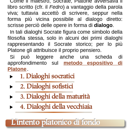
Come il maestro, Socrate, Platone avversava il
libro scritto (cfr. il
Fedro
) a vantaggio della parola
viva; tuttavia accettò di scrivere, seppur nella
forma più vicina possibile al dialogo diretto:
scrisse perciò delle opere in forma di
dialogo
.
In tali dialoghi Socrate figura come simbolo della
filosofia stessa, solo in alcuni dei primi dialoghi
rappresentando il Socrate storico; per lo più
Platone gli attribuisce il proprio pensiero.
Si può leggere anche una scheda di
approfondimento sul
metodo espositivo di
Platone
.
1. Dialoghi socratici
2. Dialoghi sofistici
3. Dialoghi della maturità
4. Dialoghi della vecchiaia
l'intento platonico di fondo