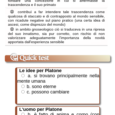
fondare una concezione in cui si affermasse la
trascendenza e il suo primato
😧
contribuì a far intendere tale trascendenza come
qualcosa di staccato e di contrapposto al mondo sensibile,
con ricadute negative sul piano pratico (una certa idea di
ascesi, come disprezzo del mondo)
😧
in ambito gnoseologico ciò si traduceva in una ripresa
del suo innatismo, sia pur corretto, con rischio di non
valorizzare adeguatamente l'importanza della novità
apportata dall'esperienza sensibile
🤔
Quick test
Le idee per Platone
a. si trovano principalmente nella
mente umana
b. sono eterne
c. possono cambiare
L'uomo per Platone
b. è fatto di anima e corpo (con