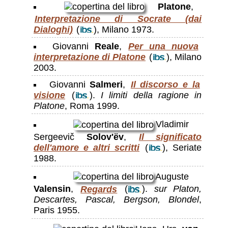
Platone
,
Interpretazione di Socrate (dai
Dialoghi)
(
), Milano 1973.
Giovanni
Reale
,
Per una nuova
interpretazione di Platone
(
), Milano
2003.
Giovanni
Salmeri
,
Il discorso e la
visione
(
).
I limiti della ragione in
Platone
, Roma 1999.
Vladimir
Sergeevič
Solov'ëv
,
Il significato
dell'amore e altri scritti
(
), Seriate
1988.
Auguste
Valensin
,
Regards
(
).
sur Platon,
Descartes, Pascal, Bergson, Blondel
,
Paris 1955.