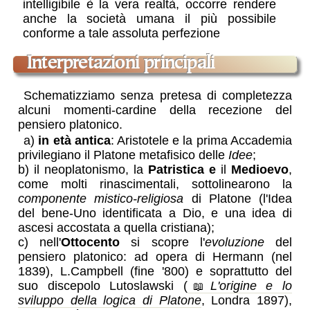
intelligibile è la vera realtà, occorre rendere
anche la società umana il più possibile
conforme a tale assoluta perfezione
interpretazioni principali
Schematizziamo senza pretesa di completezza
alcuni momenti-cardine della recezione del
pensiero platonico.
a)
in età antica
: Aristotele e la prima Accademia
privilegiano il Platone metafisico delle
Idee
;
b) il neoplatonismo, la
Patristica e
il
Medioevo
,
come molti rinascimentali, sottolinearono la
componente mistico-religiosa
di Platone (l'Idea
del bene-Uno identificata a Dio, e una idea di
ascesi accostata a quella cristiana);
c) nell'
Ottocento
si scopre l'
evoluzione
del
pensiero platonico: ad opera di Hermann (nel
1839), L.Campbell (fine '800) e soprattutto del
suo discepolo Lutoslawski (
L'origine e lo
sviluppo della logica di Platone
, Londra 1897),