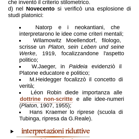
che inventò il criterio stilometrico.
d) nel
Novecento
si verificò una esplosione di
studi platonici:
Natorp e i neokantiani, che
interpretarono le idee come criteri mentali;
Wilamowitz Moellendorf, filologo,
scrisse un
Platon, sein Leben und seine
Werke
, 1919, focalizzandone l'aspetto
politico;
W.Jaeger, in
Paideia
evidenziò il
Platone educatore e politico;
M.Heidegger focalizzò il concetto di
verità;
Léon Robin diede importanza alle
dottrine non-scritte
e alle idee-numeri
(
Platon
, 1907, 1955);
Hans Kraemer lo riprese (scuola di
Tubinga, ripresa da G.Reale).
interpretazioni riduttive