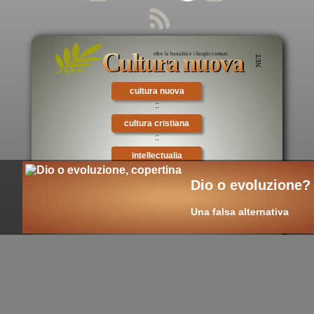
cultura nuova
::
cultura cristiana
::
intellectualia
::
Dio o evoluzione?
cara Belta'
::
Una falsa alternativa
eTexts
::
Digitalia
::
mondo oggi
Ultimo aggiornamento di questa pagina: 02-11-2025