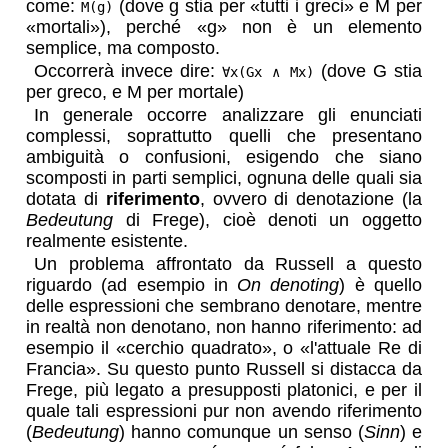
come:
(dove g stia per «tutti i greci» e M per
M(g)
«mortali»), perché «g» non è un elemento
semplice, ma composto.
Occorrerà invece dire:
(dove G stia
∀x(Gx ∧ Mx)
per greco, e M per mortale)
In generale occorre analizzare gli enunciati
complessi, soprattutto quelli che presentano
ambiguità o confusioni, esigendo che siano
scomposti in parti semplici, ognuna delle quali sia
dotata di
riferimento
, ovvero di denotazione (la
Bedeutung
di Frege), cioè denoti un oggetto
realmente esistente.
Un problema affrontato da Russell a questo
riguardo (ad esempio in
On denoting
) è quello
delle espressioni che sembrano denotare, mentre
in realtà non denotano, non hanno riferimento: ad
esempio il «cerchio quadrato», o «l'attuale Re di
Francia». Su questo punto Russell si distacca da
Frege, più legato a presupposti platonici, e per il
quale tali espressioni pur non avendo riferimento
(
Bedeutung
) hanno comunque un senso (
Sinn
) e