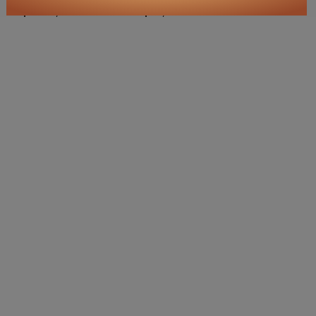
prima, e a Oxford poi, con filosofi Come
Austin e Ryle
Gli sviluppi americani
, della
filosofia analitica
: brevi cenni sulla filosofia
analitica negli USA
prosegui con ⏭️:
La fioritura
🛒
ricerche / acquisti
cerca
libri
sui temi:
Russell
logica
analisi
linguaggio
paradosso delle classi
funzione proposizionale