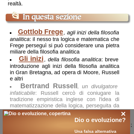
realtà.
📂
In questa sezione
Gottlob Frege
, agli inizi della filosofia
analitica
: il nesso tra logica e matematica che
Frege perseguì si può considerare una pietra
miliare della filosofia analitica
Gli inizi
, della filosofia analitica
: breve
introduzione agli inizi della filosofia analitica
in Gran Bretagna, ad opera di Moore, Russell
e altri
Bertrand Russell
, un divulgatore
infaticabile
: Russell cercò di coniugare la
tradizione empiristica inglese con l'idea di
matematizzazione della logica, perseguita da
Frege
×
La fioritura
, della filosofia analitica
: la
Dio o evoluzione?
;
filosofia analitica fiorisce in Gran Bretagna nei
Una falsa alternativa
decenni centrali del '900, a Cambridge,