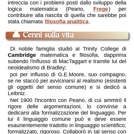
intreccia con i problemi posti dallo sviluppo della
logica matematica (Peano,
Frege
) per
contribuire alla nascita di quella che sarebbe poi
stata chiamata
filosofia analitica
.
👤
Cenni sulla vita
Di nobile famiglia studiò al Trinity College di
Cambridge
matematica e filosofia, dapprima
subendo l'influsso di MacTaggart e tramite lui del
neoidealismo di Bradley;
poi per influsso di G.E.Moore, suo compagno,
se ne staccò per avvicinarsi al realismo (esistenti
gli oggetti del senso comune) e si dedicò a
Leibniz.
Nel 1900 l'incontro con Peano, di cui ammirò il
rigore delle argomentazioni, lo convinse a
dedicarsi alla formalizzazione del linguaggio. Per
lui il linguaggio comune può e deve essere
esaurientemente tradotto in linguaggio scientifico,
formalizzato, rigoroso. Collaborò in tal senso con