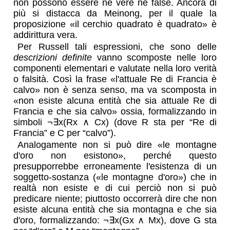
non possono essere né vere né false. Ancora di
più si distacca da Meinong, per il quale la
proposizione «il cerchio quadrato è quadrato» è
addirittura vera.
Per Russell tali espressioni, che sono delle
descrizioni definite
vanno scomposte nelle loro
componenti elementari e valutate nella loro verità
o falsità. Così la frase «l'attuale Re di Francia è
calvo» non è senza senso, ma va scomposta in
«non esiste alcuna entità che sia attuale Re di
Francia e che sia calvo» ossia, formalizzando in
simboli ¬∃x(Rx ∧ Cx) (dove R sta per “Re di
Francia” e C per “calvo”).
Analogamente non si può dire «le montagne
d'oro non esistono», perché questo
presupporrebbe erroneamente l'esistenza di un
soggetto-sostanza («le montagne d'oro») che in
realtà non esiste e di cui perciò non si può
predicare niente; piuttosto occorrerà dire che non
esiste alcuna entità che sia montagna e che sia
d'oro, formalizzando: ¬∃x(Gx ∧ Mx), dove G sta