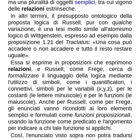
ma una pluralità di oggetti
semplici
, tra cui vigono
delle
relazioni
estrinseche.
In altri termini, il presupposto ontologico della
proposta logica di Russell, pur con qualche
variazione, è una tesi molto simile all'atomismo
logico di Wittgenstein, espresso ad esempio dalla
proposizione 1.21 del
Tractatus
: «Una cosa può
accadere o non accadere e tutto il resto restare
uguale».
Essa si esprime in proposizioni che esprimono
relazioni
, e Russell, come Frege, cerca di
formalizzare
il linguaggio della logica mediante
l'utilizzo di simboli, come i quantificatori, i
connettivi, simboli per le variabili (x,y,z), per le
costanti (le lettere minuscole) e per le funzioni (le
maiuscole). Anche per Russell, come per Frege,
gli enunciati vanno ricondotti ai loro elementi
semplici e formulati come
funzioni proposizionali
,
usando la funzione come predicato e l'argomento
per indicare a chi tale funzione si applichi.
Così, l'enunciato visto sopra non potra tradursi