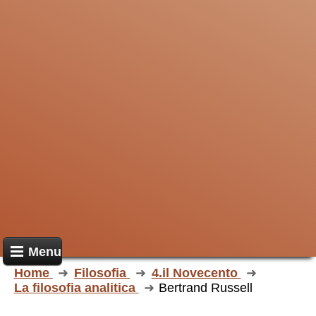
Menu
Home
Filosofia
4.il Novecento
La filosofia analitica
Bertrand Russell