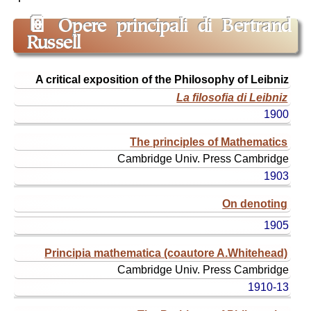
📔
Opere principali di Bertrand
Russell
titolo
A critical exposition of the Philosophy of Leibniz
originale
La filosofia di Leibniz
titolo
1900
ital.
(o
The principles of Mathematics
edizione)
Cambridge Univ. Press
Cambridge
anno
1903
On denoting
1905
Principia mathematica (coautore A.Whitehead)
Cambridge Univ. Press
Cambridge
1910-13