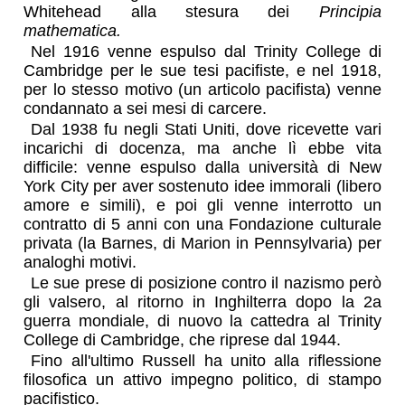
Whitehead alla stesura dei
Principia
mathematica.
Nel 1916 venne espulso dal Trinity College di
Cambridge per le sue tesi pacifiste, e nel 1918,
per lo stesso motivo (un articolo pacifista) venne
condannato a sei mesi di carcere.
Dal 1938 fu negli Stati Uniti, dove ricevette vari
incarichi di docenza, ma anche lì ebbe vita
difficile: venne espulso dalla università di New
York City per aver sostenuto idee immorali (libero
amore e simili), e poi gli venne interrotto un
contratto di 5 anni con una Fondazione culturale
privata (la Barnes, di Marion in Pennsylvaria) per
analoghi motivi.
Le sue prese di posizione contro il nazismo però
gli valsero, al ritorno in Inghilterra dopo la 2a
guerra mondiale, di nuovo la cattedra al Trinity
College di Cambridge, che riprese dal 1944.
Fino all'ultimo Russell ha unito alla riflessione
filosofica un attivo impegno politico, di stampo
pacifistico.