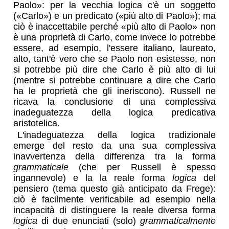
Paolo»: per la vecchia logica c'è un soggetto
(«Carlo») e un predicato («più alto di Paolo»); ma
ciò è inaccettabile perché «più alto di Paolo» non
è una proprietà di Carlo, come invece lo potrebbe
essere, ad esempio, l'essere italiano, laureato,
alto, tant'è vero che se Paolo non esistesse, non
si potrebbe più dire che Carlo è più alto di lui
(mentre si potrebbe continuare a dire che Carlo
ha le proprietà che gli ineriscono). Russell ne
ricava la conclusione di una complessiva
inadeguatezza della logica predicativa
aristotelica.
L'inadeguatezza della logica tradizionale
emerge del resto da una sua complessiva
inavvertenza della differenza tra la forma
grammaticale
(che per Russell è spesso
ingannevole) e la la reale forma
logica
del
pensiero (tema questo già anticipato da Frege):
ciò è facilmente verificabile ad esempio nella
incapacità di distinguere la reale diversa forma
logica
di due enunciati (solo)
grammaticalmente