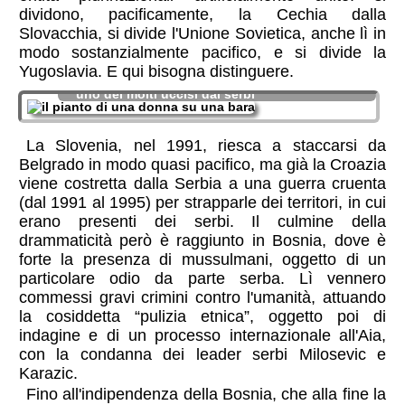
dividono, pacificamente, la Cechia dalla
Slovacchia, si divide l'Unione Sovietica, anche lì in
modo sostanzialmente pacifico, e si divide la
Yugoslavia. E qui bisogna distinguere.
una donna bosniaco-mussulmana piange su
uno dei molti uccisi dai serbi
La Slovenia, nel 1991, riesca a staccarsi da
Belgrado in modo quasi pacifico, ma già la Croazia
viene costretta dalla Serbia a una guerra cruenta
(dal 1991 al 1995) per strapparle dei territori, in cui
erano presenti dei serbi. Il culmine della
drammaticità però è raggiunto in Bosnia, dove è
forte la presenza di mussulmani, oggetto di un
particolare odio da parte serba. Lì vennero
commessi gravi crimini contro l'umanità, attuando
la cosiddetta “pulizia etnica”, oggetto poi di
indagine e di un processo internazionale all'Aia,
con la condanna dei leader serbi Milosevic e
Karazic.
Fino all'indipendenza della Bosnia, che alla fine la