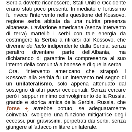
Serbia dovette riconoscere, Stati Uniti e Occidente
erano stati poco presenti. Immediato e fortissimo
fu invece l'intervento nella questione del Kossovo,
regione serba abitata da una nutrita presenza
albanese. L'aviazione americana (senza intervento
di terra) martellò i serbi con tale energia da
costringere la Serbia a ritirarsi dal Kossovo, che
divenne
de facto
indipendente dalla Serbia, senza
peraltro diventare parte dell'Albania, ma
dichiarando di garantire la compresenza al suo
interno della comunità albanese e di quella serba.
Ora, l'intervento americano che strappò il
Kossovo alla Serbia fu un intervento nel segno di
un
unilateralismo
, solo appena attenuato dal
sostegno di altri paesi occidentali. Senza cercare
però il seppur minimo coinvolgimento della Russia,
grande e storica amica della Serbia. Russia, che
forse
avrebbe potuto, se adeguatamente
coinvolta, svolgere una funzione mitigatrice degli
eccessi, pur gravissimi, perpetrati dai serbi, senza
giungere all'attacco militare unilaterale.