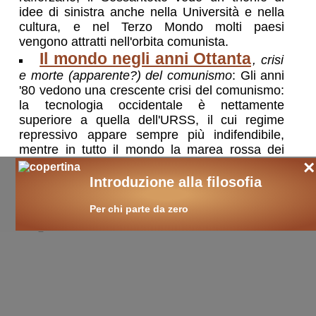
idee di sinistra anche nella Università e nella
cultura, e nel Terzo Mondo molti paesi
vengono attratti nell'orbita comunista.
Il mondo negli anni Ottanta
, crisi
e morte (apparente?) del comunismo
: Gli anni
'80 vedono una crescente crisi del comunismo:
la tecnologia occidentale è nettamente
superiore a quella dell'URSS, il cui regime
repressivo appare sempre più indifendibile,
mentre in tutto il mondo la marea rossa dei
×
due decenni precedenti arretra
Il mondo dopo il 1989
Introduzione alla filosofia
, verso la
Terza Guerra Mondiale?
: uno sguardo sintetico
Per chi parte da zero
sul dopo '89
🛒
ricerche / acquisti
cerca
libri
sui temi:
caduta del muro di Berlino