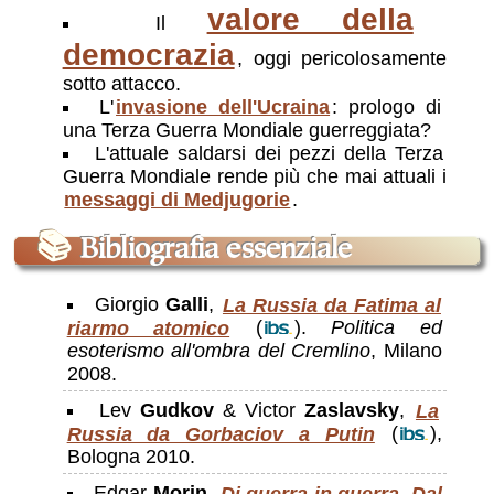
valore della
Il
democrazia
, oggi pericolosamente
sotto attacco.
L'
invasione dell'Ucraina
: prologo di
una Terza Guerra Mondiale guerreggiata?
L'attuale saldarsi dei pezzi della Terza
Guerra Mondiale rende più che mai attuali i
messaggi di Medjugorie
.
📚
Bibliografia essenziale
Giorgio
Galli
,
La Russia da Fatima al
riarmo atomico
(
).
Politica ed
esoterismo all'ombra del Cremlino
, Milano
2008.
Lev
Gudkov
& Victor
Zaslavsky
,
La
Russia da Gorbaciov a Putin
(
),
Bologna 2010.
Edgar
Morin
,
Di guerra in guerra. Dal