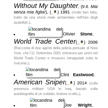
Without My Daughter
, (tr.it.
Mai
senza mia figlia!
),
(
)
1991
(molto ben fatto,
tratto da una storia reale ambientata nell'Iran degli
.
ayatollah.)
Olivier
Stone
,
World Trade Center
(
)
2006
(Racconta di due agenti della polizia portuale di New
York, che l'11 Settembre 2001 entrarono per primi nel
World Trade Center e rimasero intrappolati sotto le
.
macerie.)
Clint
Eastwood
,
American Sniper
(
)
2014
(sulla
presenza militare USA in Iraq, basato sulla
.
autobiografia di un soldato, tiratore scelto.)
Joe
Wright
,