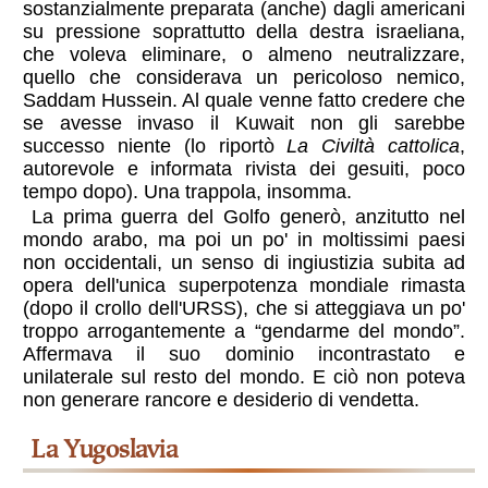
sostanzialmente preparata (anche) dagli americani
su pressione soprattutto della destra israeliana,
che voleva eliminare, o almeno neutralizzare,
quello che considerava un pericoloso nemico,
Saddam Hussein. Al quale venne fatto credere che
se avesse invaso il Kuwait non gli sarebbe
successo niente (lo riportò
La Civiltà cattolica
,
autorevole e informata rivista dei gesuiti, poco
tempo dopo). Una trappola, insomma.
La prima guerra del Golfo generò, anzitutto nel
mondo arabo, ma poi un po' in moltissimi paesi
non occidentali, un senso di ingiustizia subita ad
opera dell'unica superpotenza mondiale rimasta
(dopo il crollo dell'URSS), che si atteggiava un po'
troppo arrogantemente a “gendarme del mondo”.
Affermava il suo dominio incontrastato e
unilaterale sul resto del mondo. E ciò non poteva
non generare rancore e desiderio di vendetta.
la Yugoslavia