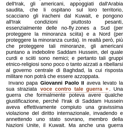
dell'Irak, gli americani, appoggiati dall'Arabia
saudita, che li ospitano sul loro territorio,
scacciano gli iracheni dal Kuwait, e pongono
all'Irak condizioni piuttosto pesanti,
essenzialmente delle
no-fly zones
a Sud (per
proteggere la minoranza sciita) e a Nord (per
proteggere la minoranza curda). In realtà però, più
che proteggere tali minoranze, gli americani
puntano a indebolire Saddam Hussein, del quale
curdi e sciiti sono nemici; e pertanto tali gruppi
etnico-religiosi sono poco o tanto aizzati a ribellarsi
al governo centrale di Baghdad, la cui risposta
militare non potrà che essere azzoppata.
Invano papa
Giovanni Paolo II
aveva levato la
sua straziata
voce contro tale guerra
. Una
guerra che formalmente poteva avere qualche
giustificazione, perché l'Irak di Saddam Hussein
aveva effettivamente compiuto una gravissima
violazione del diritto internazionale, invadendo e
annettendo uno stato sovrano, membro della
Nazioni Unite, il Kuwait. Ma anche una guerra