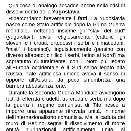
Qualcosa di analogo accadde anche nella crisi di
dissolvimento della
Yugoslavia
.
Ripercorriamo brevemente
i fatti
. La Yugoslavia
nasce come Stato artificiale dopo la Prima Guerra
mondiale, mettendo insieme gli “slavi del sud”
(yugo-slavi), divisi religiosamente (cattolici gli
sloveni e i croati, ortodossi i serbi e i macedoni,
“misti”
i bosniaci), linguisticamente (persino con
diverso alfabeto: cirillico i serbi, latino al Nord) ma
soprattutto culturalmente, con il Nord più legato
all'Europa occidentale e il Sud serbo legato alla
Russia. Tale artificiosa unione aveva il senso di
opporre all'Austria, da poco smembrata, una
barriera abbastanza forte.
Durante la Seconda Guerra Mondiale avvengono
fatti di efferata crudeltà tra croati e serbi, ma dopo
la guerra il regime comunista di Tito riesce a
imporre una apparente ritrovata unità, in nome
dell'internazionalismo comunista. Ma la caduta del
muro di Berlino segna il dissolvimento di molte
entità plurinazionali artificialmente unite: si