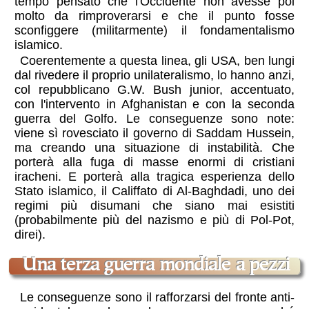
tempo pensato che l'Occidente non avesse poi
molto da rimproverarsi e che il punto fosse
sconfiggere (militarmente) il fondamentalismo
islamico.
Coerentemente a questa linea, gli USA, ben lungi
dal rivedere il proprio unilateralismo, lo hanno anzi,
col
repubblicano
G.W. Bush junior, accentuato,
con l'intervento in Afghanistan e con la seconda
guerra del Golfo. Le conseguenze sono note:
viene sì rovesciato il governo di Saddam Hussein,
ma creando una situazione di instabilità. Che
porterà alla fuga di masse enormi di cristiani
iracheni. E porterà alla tragica esperienza dello
Stato islamico, il Califfato di Al-Baghdadi, uno dei
regimi più disumani che siano mai esistiti
(probabilmente più del nazismo e più di Pol-Pot,
direi).
una terza guerra mondiale a pezzi
Le conseguenze sono il rafforzarsi del fronte anti-