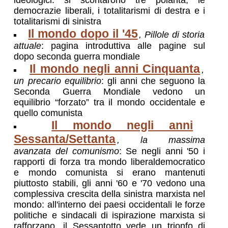
ideologici: si scontarono tre polarità, le
democrazie liberali, i totalitarismi di destra e i
totalitarismi di sinistra
Il mondo dopo il '45
, Pillole di storia
attuale
: pagina introduttiva alle pagine sul
dopo seconda guerra mondiale
Il mondo negli anni Cinquanta
,
un precario equilibrio
: gli anni che seguono la
Seconda Guerra Mondiale vedono un
equilibrio “forzato” tra il mondo occidentale e
quello comunista
Il mondo negli anni
Sessanta/Settanta
, la massima
avanzata del comunismo
: Se negli anni '50 i
rapporti di forza tra mondo liberaldemocratico
e mondo comunista si erano mantenuti
piuttosto stabili, gli anni '60 e '70 vedono una
complessiva crescita della sinistra marxista nel
mondo: all'interno dei paesi occidentali le forze
politiche e sindacali di ispirazione marxista si
rafforzano, il Sessantotto vede un trionfo di