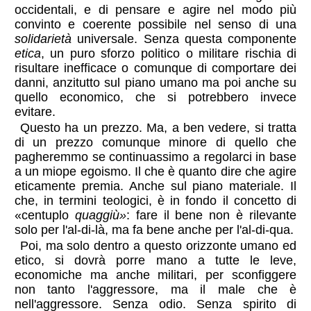
occidentali, e di pensare e agire nel modo più
convinto e coerente possibile nel senso di una
solidarietà
universale. Senza questa componente
etica
, un puro sforzo politico o militare rischia di
risultare inefficace o comunque di comportare dei
danni, anzitutto sul piano umano ma poi anche su
quello economico, che si potrebbero invece
evitare.
Questo ha un prezzo. Ma, a ben vedere, si tratta
di un prezzo comunque minore di quello che
pagheremmo se continuassimo a regolarci in base
a un miope egoismo. Il che è quanto dire che agire
eticamente premia. Anche sul piano materiale. Il
che, in termini teologici, è in fondo il concetto di
«centuplo
quaggiù»
: fare il bene non è rilevante
solo per l'al-di-là, ma fa bene anche per l'al-di-qua.
Poi, ma solo dentro a questo orizzonte umano ed
etico, si dovrà porre mano a tutte le leve,
economiche ma anche militari, per sconfiggere
non tanto l'aggressore, ma il male che è
nell'aggressore. Senza odio. Senza spirito di