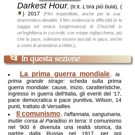
Darkest Hour
, (tr.it.
L'ora più buia
),
(
)
2017
(Film imperdibile, anche per la sua
drammatica attualità. Il film evidenzia le difficoltà (e la
saggia ed eroica lungimiranza) di Churchill in
un'Inghilterra in cui molti, con miope vigliaccheria, più
che la pace, volevano essere lasciati in pace, anche
.
a costo di arrendersi a Hitler.)
📂
In questa sezione
La prima guerra mondiale
, la
prima grande strage
: scheda sulla prima
guerra mondiale: cause, inizio, caratteristiche,
ingresso in guerra dell'Italia, gli eventi del '17,
pace democratica e pace punitiva, Wilson, 14
punti, trattato di Versailles
Il comunismo
, l'affannata, sanguinaria,
inutile corsa al Paradiso in terra
: Il comunismo
nel '900 è divenuta una realtà storica, da
partire dalla Russia nel 1917, per poi