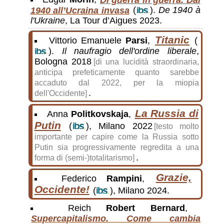
1940 all’Ucraina invasa
(
).
De 1940 à
l'Ukraine
, La Tour d’Aigues 2023.
Titanic
Vittorio Emanuele
Parsi
,
(
).
Il naufragio dell'ordine liberale
,
Bologna 2018
[di una lucidità straordinaria,
anticipa prefeticamente quanto sarebbe
accaduto dal 2022, per la miopia
.
dell'Occidente]
La Russia di
Anna
Politkovskaja
,
Putin
(
), Milano 2022
[testo molto
importante per capire come la Russia sotto
Putin sia progressivamente regredita a una
.
forma di (semi-)totalitarismo]
Grazie,
Federico
Rampini
,
Occidente!
(
), Milano 2024.
Reich
Robert Bernard
,
Supercapitalismo. Come cambia