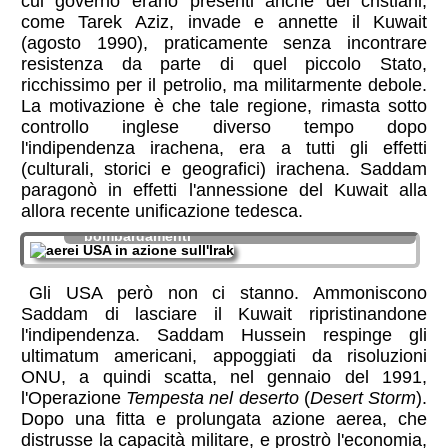
cui governo erano presenti anche dei cristiani,
come Tarek Aziz, invade e annette il Kuwait
(agosto 1990), praticamente senza incontrare
resistenza da parte di quel piccolo Stato,
ricchissimo per il petrolio, ma militarmente debole.
La motivazione è che tale regione, rimasta sotto
controllo inglese diverso tempo dopo
l'indipendenza irachena, era a tutti gli effetti
(culturali, storici e geografici) irachena. Saddam
paragonò in effetti l'annessione del Kuwait alla
aerei USA in azione sull'Irak: la prima guerra
allora recente unificazione tedesca.
del Golfo fu combattuta essenzialmente con
bombardamenti
Gli USA però non ci stanno. Ammoniscono
Saddam di lasciare il Kuwait ripristinandone
l'indipendenza. Saddam Hussein respinge gli
ultimatum americani, appoggiati da risoluzioni
ONU, a quindi scatta, nel gennaio del 1991,
l'Operazione
Tempesta nel deserto
(
Desert Storm
).
Dopo una fitta e prolungata azione aerea, che
distrusse la capacità militare, e prostrò l'economia,