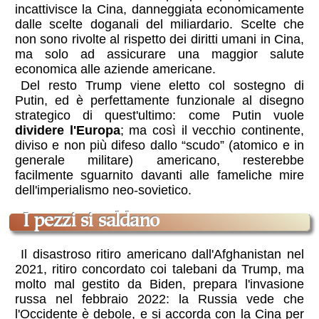
incattivisce la Cina, danneggiata economicamente
dalle scelte doganali del miliardario. Scelte che
non sono rivolte al rispetto dei diritti umani in Cina,
ma solo ad assicurare una maggior salute
economica alle aziende americane.
Del resto Trump viene eletto col sostegno di
Putin, ed è perfettamente funzionale al disegno
strategico di quest'ultimo: come Putin vuole
dividere l'Europa
; ma così il vecchio continente,
diviso e non più difeso dallo “scudo” (atomico e in
generale militare) americano, resterebbe
facilmente sguarnito davanti alle fameliche mire
dell'imperialismo neo-sovietico.
i pezzi si saldano
Il disastroso ritiro americano dall'Afghanistan nel
2021, ritiro concordato coi talebani da Trump, ma
molto mal gestito da Biden, prepara l'invasione
russa nel febbraio 2022: la Russia vede che
l'Occidente è debole, e si accorda con la Cina per