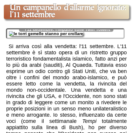
un campanello d'allarme ignorato:
l'11 settembre
l'11 settembre: l'impatto sulle Twin Towers
Si arriva così alla vendetta: l'11 settembre. L'11
settembre è sì stato opera di un ristretto gruppo
terroristico fondamentalista islamico, fatto anzi per
lo più da arabi (sauditi), Al Quaeda. Tuttavia esso
esprime un odio contro gli Stati Uniti, che va ben
oltre i confini del mondo arabo-islamico, e può
essere letto come la vendetta, la rivincita del
mondo non-occidentale. Una vendetta e una
rivincita che gli USA, e l'Occidente, non sono stati
in grado di leggere come un monito a rivedere le
proprie posizioni in un senso meno unilateralistico
e meno arrogante. Io stesso, influenzato da certe
voci (come il settimanale
Tempi
totalmente
appiattito sulla linea di Bush), ho per diverso