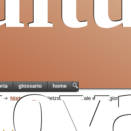
uov
🔍
oria
glossario
home
Nietzsche
Nietzsche la morale e la religione