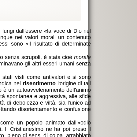
, lungi dall'essere
la voce di Dio nel
nque nei valori morali un contenuto
, essi sono
il risultato di determinate
no senza scrupoli, è stata cioè
morale
 dominavano gli altri esseri umani senza
o stati visti come antivalori e si sono
indica nel
risentimento
l'origine di tali
imento è un autoavvelenamento dell'animo
ità spontanea e aggressiva, alle sfide
à di debolezza e viltà, sia l'unico ad
Gettando disorientamento e confusione
e come un popolo animato dall'
odio
ti. Il Cristianesimo ne ha poi preso il
, pieno di sensi di colpa, arrabbiato