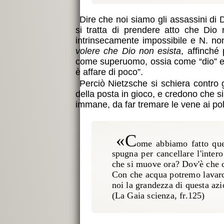
Dire che noi siamo gli assassini di D
si tratta di prendere atto che Dio 
intrinsecamente impossibile e N. no
volere che Dio non esista
, affinché
come superuomo, ossia come “dio” egli
è affare di poco”.
Perciò Nietzsche si schiera contro 
della posta in gioco, e credono che sia
immane, da far tremare le vene ai pol
«C
ome abbiamo fatto que
spugna per cancellare l'inter
che si muove ora? Dov'è che c
Con che acqua potremo lavarci
noi la grandezza di questa az
(La Gaia scienza, fr.125)