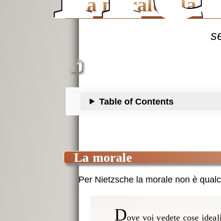
La morale e la re
Table of Contents
la morale
Per Nietzsche la morale non è qualc
d
ove voi vedete cose ideal