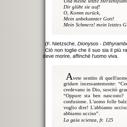
Und meine letzte Herzensfla
Dir glüht sie auf!
O, Komm zurück,
Mein unbekannter Gott!
Mein Schmerz! mein letztes G
(F. Nietzsche,
Dionysos
-
Dithyramb
Ciò non toglie che il suo sia il più ra
deve morire, affinché l'uomo viva.
A
vete sentito di quell'uom
gridare incessantemente: “Ce
credevano in Dio, suscitò gra
“Oppure sta ben nascosto? 
confusione. L'uomo folle balz
voglio dire! L'abbiamo ucciso 
abbiamo ucciso”.