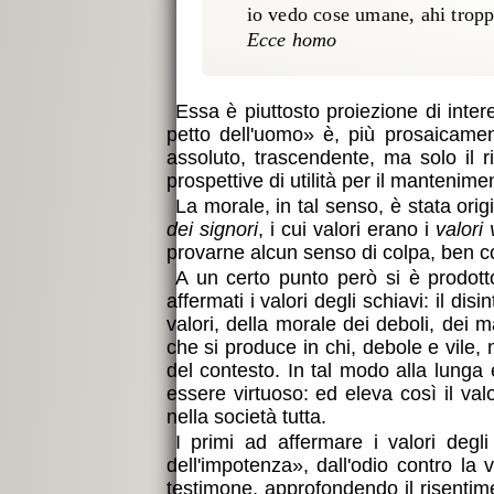
io vedo cose umane, ahi trop
Essa è piuttosto proiezione di inter
petto dell'uomo
è, più prosaicame
assoluto, trascendente, ma solo il r
prospettive di utilità per il mantenim
La morale, in tal senso, è stata ori
dei signori
, i cui valori erano i
valori v
provarne alcun senso di colpa, ben co
A un certo punto però si è prodot
affermati i valori degli schiavi: il di
valori, della morale dei deboli, dei ma
che si produce in chi, debole e vile,
del contesto. In tal modo alla lunga 
essere virtuoso: ed eleva così il va
nella società tutta.
I primi ad affermare i valori degl
dell'impotenza
, dall'odio contro la 
testimone, approfondendo il risentim