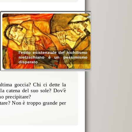
l'esito esistenziale del nichilismo
nietzschiano è un pessimismo
disperato
tima goccia? Chi ci dette la
lla catena del suo sole? Dov'è
no precipitare?
ntare? Non è troppo grande per