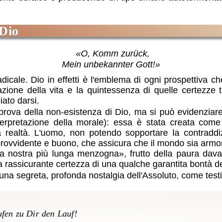
 Dio
«O, Komm zurück,
Mein unbekannter Gott!»
cale. Dio in effetti è l'emblema di ogni prospettiva che 
gazione della vita e la quintessenza di quelle certezze
iato darsi.
rova della non-esistenza di Dio, ma si può evidenziare
terpretazione della morale): essa è stata creata come
a realtà. L'uomo, non potendo sopportare la contraddiz
rovvidente e buono, che assicura che il mondo sia armon
la nostra più lunga menzogna
, frutto della paura dava
rassicurante certezza di una qualche garantita bontà de
a segreta, profonda nostalgia dell'Assoluto, come testi
ufen zu Dir den Lauf!