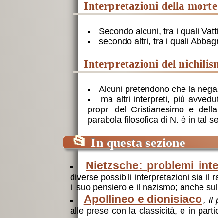
interpretazioni della morte
Secondo alcuni, tra i quali Vatt
secondo altri, tra i quali Abbag
interpretazioni del nichili
Alcuni pretendono che la negaz
ma altri interpreti, più avvedu
propri del Cristianesimo e della
parabola filosofica di N. è in tal s
📂
In questa sezione
Nietzsche: problemi inte
diverse possibili interpretazioni sia il
il suo pensiero e il nazismo; anche sul
Apollineo e dionisiaco
, il
alle prese con la classicità, e in part