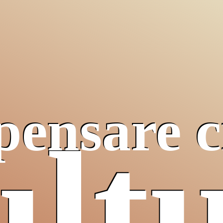
pensare c
lt