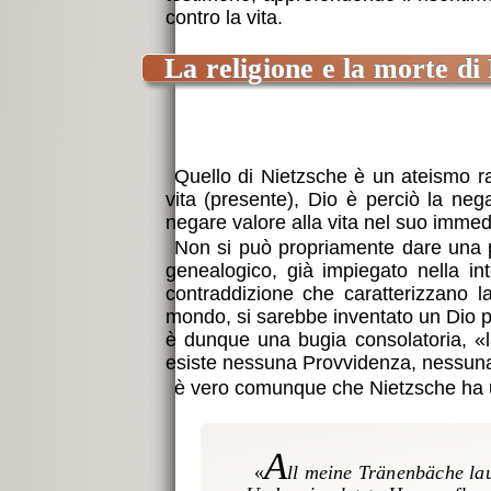
contro la vita.
la religione e la morte di
Quello di Nietzsche è un ateismo radi
vita (presente), Dio è perciò la ne
negare valore alla vita nel suo immed
Non si può propriamente dare una p
genealogico, già impiegato nella in
contraddizione che caratterizzano l
mondo, si sarebbe inventato un Dio p
è dunque una bugia consolatoria,
esiste nessuna Provvidenza, nessuna 
è vero comunque che Nietzsche ha un
A
«
ll meine Tränenbäche la