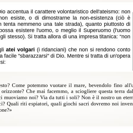
io accentua il carattere volontaristico dell'ateismo: non
non esiste, o di dimostrarne la non-esistenza (ciò è
n tenta nemmeno una tale strada), quanto piuttosto di
 possa esistere l'uomo, o meglio il Superuomo (l'uomo
 stesso). Si tratta allora di una impresa titanica: “non
gli
atei volgari
(i ridanciani) che non si rendono conto
 facile "sbarazzarsi" di Dio. Mentre si tratta di un'opera
si:
sto? Come potemmo vuotare il mare, bevendolo fino all'ul
o orizzonte? Che mai facemmo, a sciogliere questa terra da
i muoviamo noi? Via da tutti i soli? Non è il nostro un eter
? Quali riti espiatori, quali giochi sacri dovremo noi inve
ione?»