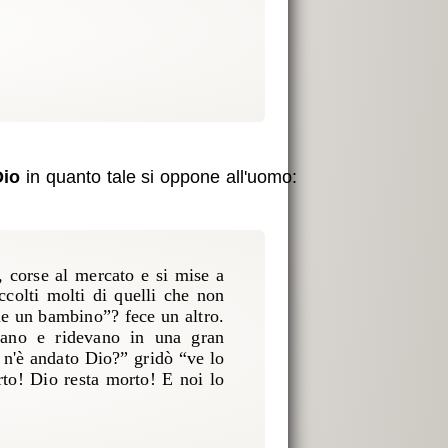
Dio
in quanto tale si oppone all'uomo:
, corse al mercato e si mise a
colti molti di quelli che non
me un bambino”? fece un altro.
vano e ridevano in una gran
 n'è andato Dio?” gridò “ve lo
orto! Dio resta morto! E noi lo