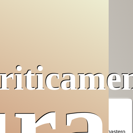
riticame
ura
Pro Terra
Opera San
aiuta AVSI