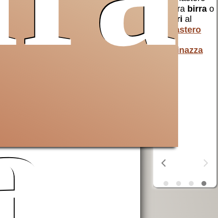
Sancta
Francesco
un aiuto a
per i poveri
cristiani e non
AVSI
aiuta chi
di Terra Santa
è in difficoltà
in tutto il
mondo
una terra
martoriata
OSF
aiuta i
a
poveri