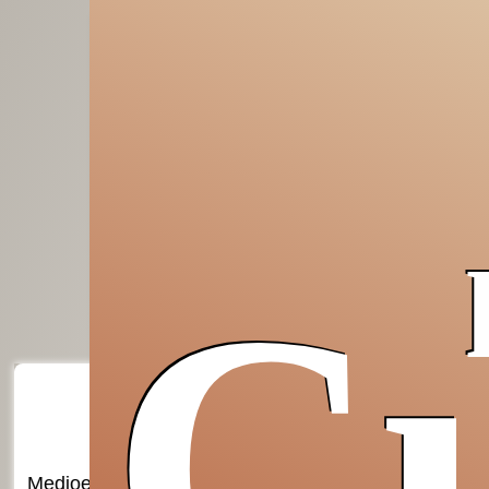
Cu
Medioevo
Insostituibile
Grazie,