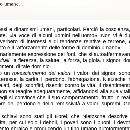
po umane.
essi e dinamismi umani, particolari. Perciò la coscienza
nte,
la voce di alcuni uomini nell'uomo
. Non vi è du
iverbero di interessi e di tendenze relative e terrene
ento e il rafforzamento delle forme di dominio umano
.
ginariamente espressione dei forti, che si autoaffermava
itali
: la fierezza, la salute, la forza, la gioia. I signori
ntenti di tale dominio.
to un
rovesciamento dei valori
: i valori dei signori son
sinteresse, la carità, il perdono, l'abnegazione. Nietzsche 
lati, degli sconfitti, risentiti contro la vita. Il risent
 non sa reagire adeguatamente, affidandosi alla sua vital
egli si convince che il suo comportamento, frutto in realt
lore del perdono e della remissività a valori supremi. 
i schiavi sono stati gli Ebrei, che Nietzsche descriv
vita, per cui solo i deboli, i poveri sono i buoni, i devo
ento ebraico e producendo un tipo umano autotormentato