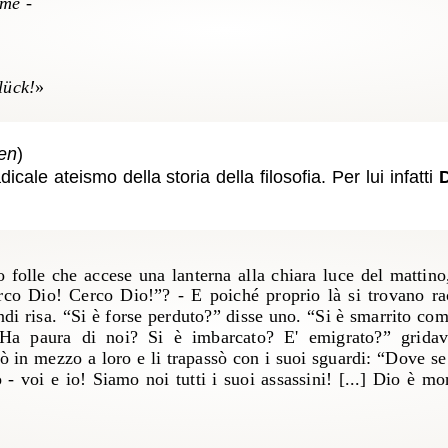
mme -
lück!
»
en
)
dicale ateismo della storia della filosofia. Per lui infatti
o folle che accese una lanterna alla chiara luce del mattino
rco Dio! Cerco Dio!”? - E poiché proprio là si trovano rac
ndi risa. “Si è forse perduto?” disse uno. “Si è smarrito co
Ha paura di noi? Si è imbarcato? E' emigrato?” grida
ò in mezzo a loro e li trapassò con i suoi sguardi: “Dove se
- voi e io! Siamo noi tutti i suoi assassini! [...] Dio è m