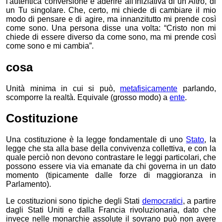
l'autentica conversione è aderire all'Iniziativa di un Altro, di
un Tu singolare. Che, certo, mi chiede di cambiare il mio
modo di pensare e di agire, ma innanzitutto mi prende così
come sono. Una persona disse una volta: “Cristo
non mi
chiede di essere diverso da come sono,
ma mi prende così
come sono e mi cambia”.
cosa
Unità minima in cui si può,
metafisicamente
parlando,
scomporre la realtà. Equivale (grosso modo) a
ente
.
Costituzione
Una costituzione è la legge fondamentale di uno
Stato
, la
legge che sta alla base della convivenza collettiva, e con la
quale perciò non devono contrastare le leggi particolari, che
possono essere via via emanate da chi governa in un dato
momento (tipicamente dalle forze di maggioranza in
Parlamento).
Le costituzioni sono tipiche degli Stati
democratici
, a partire
dagli Stati Uniti e dalla Francia rivoluzionaria, dato che
invece nelle monarchie assolute il sovrano può non avere