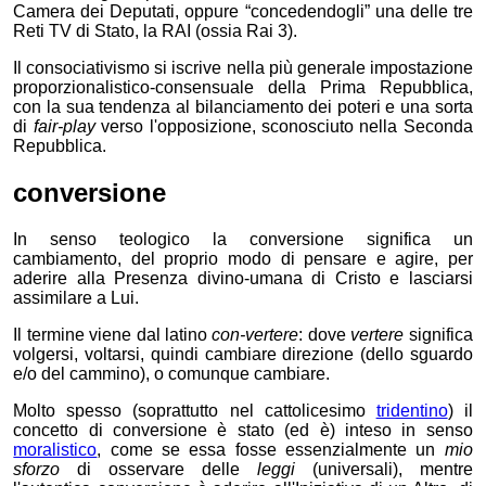
Camera dei Deputati, oppure “concedendogli” una delle tre
Reti TV di Stato, la RAI (ossia Rai 3).
Il consociativismo si iscrive nella più generale impostazione
proporzionalistico-consensuale della Prima Repubblica,
con la sua tendenza al bilanciamento dei poteri e una sorta
di
fair-play
verso l'opposizione, sconosciuto nella Seconda
Repubblica.
conversione
In senso teologico la conversione significa un
cambiamento, del proprio modo di pensare e agire, per
aderire alla Presenza divino-umana di Cristo e lasciarsi
assimilare a Lui.
Il termine viene dal latino
con-vertere
: dove
vertere
significa
volgersi, voltarsi, quindi cambiare direzione (dello sguardo
e/o del cammino), o comunque cambiare.
Molto spesso (soprattutto nel cattolicesimo
tridentino
) il
concetto di conversione
è stato (ed è) inteso in senso
moralistico
, come se essa fosse essenzialmente un
mio
sforzo
di osservare delle
leggi
(universali), mentre