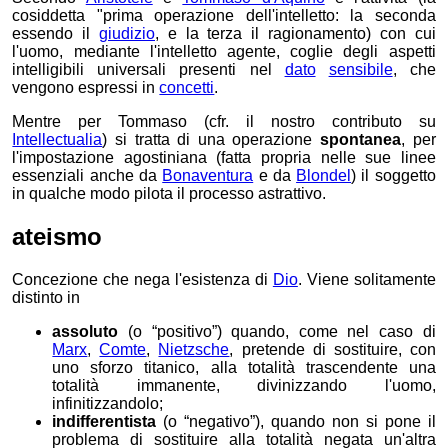
cosiddetta "prima operazione dell'intelletto: la seconda
essendo il
giudizio
, e la terza il ragionamento) con cui
l'uomo, mediante l'intelletto agente, coglie degli aspetti
intelligibili universali presenti nel
dato
sensibile
, che
vengono espressi in
concetti
.
Mentre
per Tommaso (cfr. il nostro contributo su
Intellectualia
) si tratta di una operazione
spontanea
,
per
l'impostazione agostiniana (fatta propria nelle sue linee
essenziali anche da
Bonaventura
e da
Blondel
) il soggetto
in qualche modo pilota il processo astrattivo.
ateismo
Concezione che nega l'esistenza di
Dio
. Viene solitamente
distinto in
assoluto
(o “positivo”) quando, come nel caso di
Marx
,
Comte
,
Nietzsche
, pretende di sostituire, con
uno sforzo titanico, alla totalità trascendente una
totalità immanente, divinizzando l'uomo,
infinitizzandolo;
indifferentista
(o “negativo”), quando non si pone il
problema di sostituire alla totalità negata un'altra