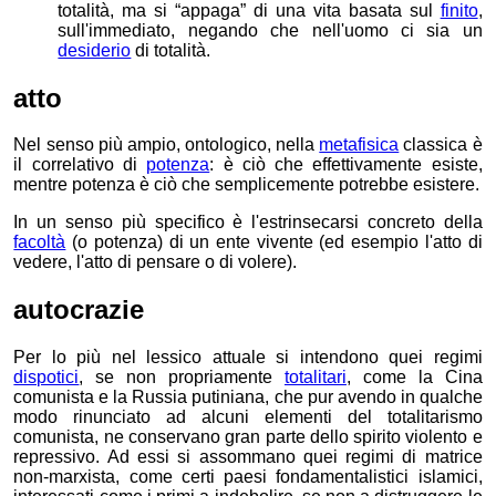
totalità, ma si “appaga” di una vita basata sul
finito
,
sull'immediato, negando che nell'uomo ci sia un
desiderio
di totalità.
atto
Nel senso più ampio, ontologico, nella
metafisica
classica è
il correlativo di
potenza
: è ciò che effettivamente esiste,
mentre potenza è ciò che semplicemente potrebbe esistere.
In un senso più specifico è l'estrinsecarsi concreto della
facoltà
(o potenza) di un ente vivente (ed esempio l'atto di
vedere, l'atto di pensare o di volere).
autocrazie
Per lo più nel lessico attuale si intendono quei regimi
dispotici
, se non propriamente
totalitari
, come la Cina
comunista e la Russia putiniana, che pur avendo in qualche
modo rinunciato ad alcuni elementi del totalitarismo
comunista, ne conservano gran parte dello spirito violento e
repressivo. Ad essi si assommano quei regimi di matrice
non-marxista, come certi paesi fondamentalistici islamici,