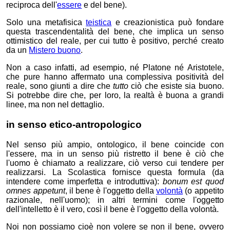
reciproca dell'
essere
e del bene).
Solo
una metafisica
teistica
e creazionistica può fondare
questa trascendentalità del bene, che implica un senso
ottimistico del reale, per cui tutto è positivo, perché creato
da un
Mistero buono
.
Non a caso
infatti, ad esempio, né Platone né Aristotele,
che pure hanno affermato una complessiva positività del
reale, sono giunti a dire che
tutto
ciò che esiste sia buono.
Si potrebbe dire che, per loro, la realtà è buona
a grandi
linee, ma
non nel dettaglio.
in senso etico-antropologico
Nel senso più ampio, ontologico, il bene coincide con
l'essere, ma in un senso più ristretto il bene è ciò che
l'uomo è chiamato a realizzare, ciò verso cui tendere per
realizzarsi. La Scolastica fornisce questa formula (da
intendere come imperfetta e introduttiva):
bonum est quod
omnes appetunt
, il bene è l'oggetto della
volontà
(o appetito
razionale, nell'uomo); in altri termini come l'oggetto
dell'intelletto è il vero, così il bene è l'oggetto della volontà.
Noi non possiamo cioè non volere se non il bene, ovvero