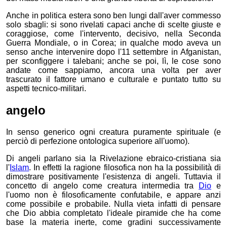
Anche in politica estera sono ben lungi dall'aver commesso
solo sbagli: si sono rivelati capaci anche di scelte giuste e
coraggiose, come l'intervento, decisivo, nella Seconda
Guerra Mondiale, o in Corea; in qualche modo aveva un
senso anche intervenire dopo l'11 settembre in Afganistan,
per sconfiggere i talebani; anche se poi, lì, le cose sono
andate come sappiamo, ancora una volta per aver
trascurato il fattore umano e culturale e puntato tutto su
aspetti tecnico-militari.
angelo
In senso generico ogni creatura puramente spirituale (e
perciò di perfezione ontologica superiore all'uomo).
Di angeli parlano sia la Rivelazione ebraico-cristiana sia
l'
Islam
. In effetti la ragione filosofica non ha la possibilità di
dimostrare positivamente l'esistenza di angeli. Tuttavia il
concetto di angelo come creatura intermedia tra
Dio
e
l'uomo non è filosoficamente confutabile, e appare anzi
come possibile e probabile. Nulla vieta infatti di pensare
che Dio abbia completato l'ideale piramide che ha come
base la materia inerte, come gradini successivamente