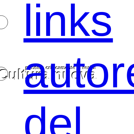
links
autor
pensare criticamente la
realtà
Cultura nuova
del