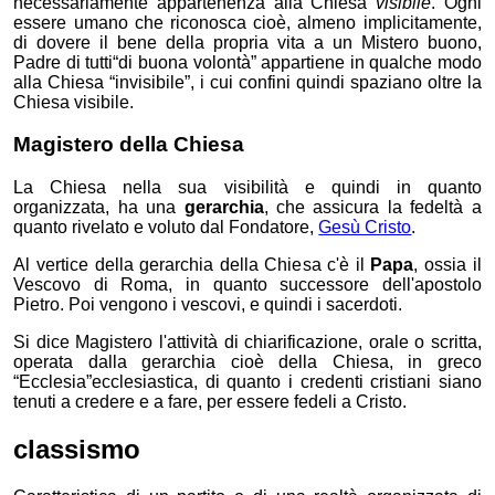
necessariamente appartenenza alla Chiesa
visibile
. Ogni
essere umano
che riconosca cioè, almeno implicitamente,
di dovere il bene della propria vita a un Mistero buono,
Padre di tutti
“di buona volontà”
appartiene in qualche modo
alla Chiesa “invisibile”, i cui confini quindi spaziano oltre la
Chiesa visibile.
Magistero della Chiesa
La Chiesa nella sua visibilità e quindi in quanto
organizzata, ha una
gerarchia
, che assicura la fedeltà a
quanto rivelato e voluto dal Fondatore,
Gesù Cristo
.
Al vertice della gerarchia della Chiesa c'è il
Papa
, ossia il
Vescovo di Roma, in quanto successore dell'apostolo
Pietro. Poi vengono i vescovi, e quindi i sacerdoti.
Si dice Magistero l'attività di chiarificazione, orale o scritta,
operata dalla gerarchia
cioè della Chiesa, in greco
“Ecclesia”
ecclesiastica
, di quanto i credenti cristiani siano
tenuti a credere e a fare, per essere fedeli a Cristo.
classismo