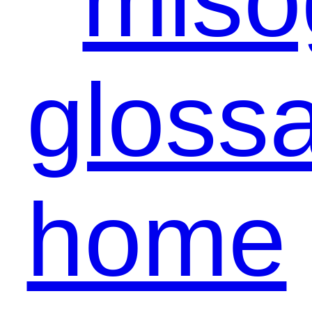
miso
glossa
home