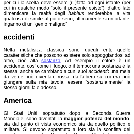
per cui la scelta deve essere (ri-)fatta ad ogni istante (per
cui in qualche modo “solo il presente esiste”);
d'altro lato
dimenticare la realtà degli
habitus
renderebbe la vita
qualcosa di simile al poco serio, ultimamente sconfortante,
inganno di un “genio maligno”
accidenti
Nella metafisica classica sono quegli enti, quelle
caratteristiche che possono esistere solo appoggiandosi ad
altro, cioè alla
sostanza
. Ad esempio il colore è un
accidente, così come il luogo, o il tempo: una sostanza è la
stessa, anche se cambiano alcuni suoi
accidenti
: una mela
da verde può diventare rossa, dall'albero su cui era può
giungere sulla mia tavola, essere “sostanzialmente” la
stessa giorni fa e adesso.
America
Gli Stati Uniti, soprattutto dopo la Seconda Guerra
Mondiale, sono diventati la
maggior potenza del mondo
,
sia dal punto di vista economico sia da quello politico e
militare. Si devono soprattutto a loro sia la sconfitta del