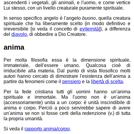
ascendenti i vegetali, gli animali, e l'uomo, e come vertice
Lui stesso, con un livello creaturale puramente spirituale.
In senso specifico angelo è l'angelo
buono
, quella creatura
spirituale che ha liberamente scelto (in modo definitivo e
irreversibile [si veda il concetto di
eviternità
]), a differenza
del
diavolo
, di obbedire a Dio Creatore.
anima
Per molta filosofia essa è la dimensione spirituale,
immateriale, dell'essere umano. Qualcosa cioè di
irriducibile alla materia. Dal punto di vista filosofico molti
autori hanno cercato di dimostrare l'esistenza dell'anima a
partire da fenomeni come il
pensiero
e la
libertà di scelta
.
Per la fede cristiana tutti gli uomini hanno un'anima
spirituale e immortale. Ma l'uomo non è un'anima
(accessoriamente) unita a un corpo: è unità inscindibile di
anima
e
corpo. Perciò a poco servirebbe sapere di avere
un'anima se non si fosse certi della redenzione (v.) di tutta
la propria umanità.
Si veda il
rapporto anima/corpo
.