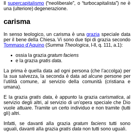
Il
supercapitalismo
(“neoliberale”, o “turbocapitalista”) ne è
una (ulteriore) degenerazione.
carisma
In senso teologico, un carisma è una
grazia
speciale data
per il bene della Chiesa. Vi sono due tipi di grazia secondo
Tommaso d'Aquino
(
Summa Theologica
, I-II, q. 111, a.1):
ossia la grazia
gratum faciens
e la grazia
gratis data
.
La prima è quella data ad ogni persona (che l'accolga) per
la
sua
salvezza, la seconda è data ad alcune persone per
l'utilità comune, al servizio della comunità (cristiana e
umana).
E la grazia
gratis data
, è appunto la grazia
carismatica
, al
servizio degli altri, al servizio di un'opera speciale che Dio
vuole attuare. Tramite un certo individuo e non tramite (tutti
gli) altri.
Infatti,
se davanti alla grazia
gratum faciens
tutti sono
uguali,
davanti alla grazia
gratis data
non tutti sono uguali.