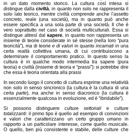
in un dato momento storico. La cultura così intesa si
distingue dalla
civiltà
, in quanto non solo ne rappresenta il
solo lato teorico, mentre civiltà comprende anche l'assetto
concreto, reale (una società), ma in quanto può anche
essere specifica a una sola parte di una società. Il che è
vero soprattutto nel caso di società multiculturali. Essa si
distingue altresì dal
sapere
, in quanto non rappresenta un
insieme di teorie considerate in sé stesse (nella loro “pura
teoricità”), ma di teorie
e di valori
in quanto
incarnati
in una
certa realtà collettiva umana, di cui contribuiscono a
determinare il
comportamento
pratico. In questo senso la
cultura è in qualche modo intermedia tra sapere (pura
teoria) e civiltà (insieme di teoria e “prassi”): si potrebbe dire
che essa è teoria orientata alla prassi
In secondo luogo il concetto di cultura esprime una relatività
non solo in senso sincronico (la cultura è la cultura di una
certa
parte
), ma anche in senso diacronico (la cultura è
essenzialmente qualcosa in evoluzione, ed è “ibridabile”).
Si possono distinguere culture
settoriali
e culture
totalizzanti
: il primo tipo è quello ad esempio di convinzioni
e valori che caratterizzano un certo gruppo umano in
rapporto a un particolare interesse, come quello musicale.
O quello, ben più consistente e stabile, delle culture che