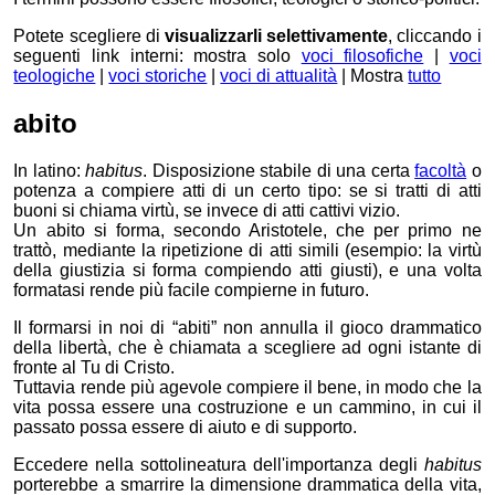
Potete scegliere di
visualizzarli selettivamente
, cliccando i
seguenti link interni: mostra solo
voci filosofiche
|
voci
teologiche
|
voci storiche
|
voci di attualità
| Mostra
tutto
abito
In latino:
habitus
. Disposizione stabile di una certa
facoltà
o
potenza a compiere atti di un certo tipo: se si tratti di atti
buoni si chiama virtù, se invece di atti cattivi vizio.
Un abito si forma, secondo Aristotele, che per primo ne
trattò, mediante la ripetizione di atti simili (esempio: la virtù
della giustizia si forma compiendo atti giusti), e una volta
formatasi rende più facile compierne in futuro.
Il formarsi in noi di “abiti”
non annulla il gioco drammatico
della libertà, che è chiamata a scegliere ad ogni istante di
fronte al Tu di Cristo.
Tuttavia rende più agevole compiere il bene, in modo che la
vita possa essere una costruzione e un cammino, in cui il
passato possa essere di aiuto e di supporto.
Eccedere nella sottolineatura dell'importanza degli
habitus
porterebbe a smarrire la dimensione drammatica della vita,