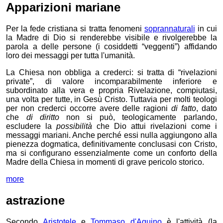
Apparizioni mariane
Per la fede cristiana si tratta fenomeni
soprannaturali
in cui
la Madre di Dio si renderebbe visibile e rivolgerebbe la
parola a delle persone (i cosiddetti “veggenti”) affidando
loro dei messaggi per tutta l'umanità.
La Chiesa non obbliga a crederci: si tratta di “rivelazioni
private”, di valore incomparabilmente inferiore e
subordinato alla vera e propria Rivelazione, compiutasi,
una volta per tutte, in Gesù Cristo. Tuttavia per molti teologi
per non crederci occorre avere delle ragioni
di fatto
, dato
che
di diritto
non si può, teologicamente parlando,
escludere la
possibilità
che Dio attui rivelazioni come i
messaggi mariani. Anche perché essi nulla aggiungono alla
pienezza dogmatica, definitivamente conclusasi con Cristo,
ma si configurano essenzialmente come un conforto della
Madre della Chiesa in momenti di grave pericolo storico.
more
astrazione
Secondo
Aristotele
e
Tommaso d'Aquino
è l'attività (la