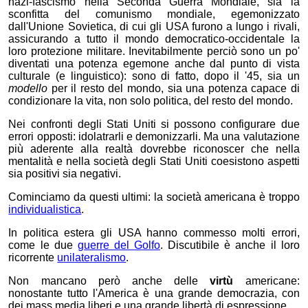
nazi-fascismo nella Seconda Guerra Mondiale, sia la
sconfitta del comunismo mondiale, egemonizzato
dall'Unione Sovietica, di cui gli USA furono a lungo i rivali,
assicurando a tutto il mondo democratico-occidentale la
loro protezione militare. Inevitabilmente perciò sono un po'
diventati una potenza egemone anche dal punto di vista
culturale (e linguistico): sono di fatto, dopo il '45, sia un
modello
per il resto del mondo, sia una potenza capace di
condizionare la vita, non solo politica, del resto del mondo.
Nei confronti degli Stati Uniti si possono configurare
due
errori opposti: idolatrarli e demonizzarli. Ma una valutazione
più aderente alla realtà dovrebbe riconoscer che
nella
mentalità e nella società degli Stati Uniti coesistono aspetti
sia positivi sia negativi.
Cominciamo da questi ultimi: la società americana è troppo
individualistica
.
In politica estera gli USA hanno commesso molti errori,
come le due
guerre del Golfo
. Discutibile è anche il loro
ricorrente
unilateralismo
.
Non mancano però anche delle
virtù
americane:
nonostante tutto l'America è una grande democrazia, con
dei mass media liberi e una grande libertà di espressione.