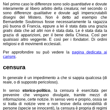
Nel primo caso le differenze sono solo
quantitative
e dovute
interamente al libero arbitro della creatura;
nel secondo ci
sono differenze
qualitative
e dovute agli imperscrutabili
disegni del Mistero. Non è detto ad esempio che
Bernardette Soubirous fosse necessariamente la ragazza
più buona di Francia, eppure a lei è stata data una grazia
gratis data
che ad altri non è stata data. Le è stata data la
grazia di apparizioni, per il bene della Chiesa. Così per
qualsiasi altro veggente. E così per i
fondatori
. Di ordini
religiosi e di movimenti ecclesiali.
Per approfondire su può vedere la
pagina dedicata ai
carismi
.
censura
In generale è un impedimento a che si sappia qualcosa (di
reale, o di supposto pericoloso).
In senso
storico-politico
, la censura è esercitata per
prevenire che vengano divulgate, tramite mezzi di
informazione, certe notizie. In senso vero e proprio, ossia se
si tratta di notizie vere e non lesive della onorabilità di
persone (specie se innocenti), la censura è propria di regimi