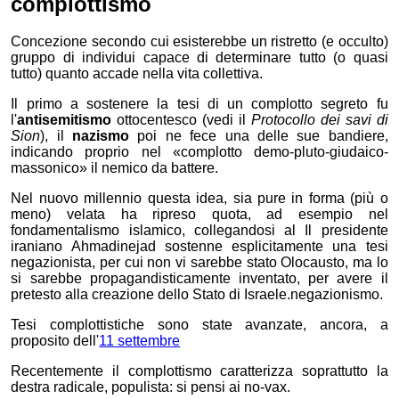
complottismo
Concezione secondo cui esisterebbe un ristretto (e occulto)
gruppo di individui capace di determinare tutto (o quasi
tutto) quanto accade nella vita collettiva.
Il primo a sostenere la tesi di un complotto segreto fu
l'
antisemitismo
ottocentesco (vedi il
Protocollo dei savi di
Sion
), il
nazismo
poi ne fece una delle sue bandiere,
indicando proprio nel «complotto demo-pluto-giudaico-
massonico» il nemico da battere.
Nel nuovo millennio questa idea, sia pure in forma (più o
meno) velata ha ripreso quota, ad esempio nel
fondamentalismo islamico, collegandosi al
Il presidente
iraniano Ahmadinejad sostenne esplicitamente una tesi
negazionista, per cui non vi sarebbe stato Olocausto, ma lo
si sarebbe propagandisticamente inventato, per avere il
pretesto alla creazione dello Stato di Israele.
negazionismo
.
Tesi complottistiche sono state avanzate, ancora, a
proposito dell'
11 settembre
Recentemente il complottismo caratterizza soprattutto la
destra radicale, populista: si pensi ai no-vax.