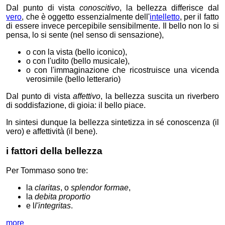
Dal punto di vista
conoscitivo
, la bellezza differisce dal
vero
, che è oggetto essenzialmente dell'
intelletto
, per il fatto
di essere invece percepibile sensibilmente. Il bello
non lo si
pensa,
lo si sente (nel senso di sensazione),
o con la vista (bello iconico),
o con l'udito (bello musicale),
o con l'immaginazione che ricostruisce una vicenda
verosimile (bello letterario)
Dal punto di vista
affettivo
, la bellezza suscita un riverbero
di soddisfazione, di gioia: il bello piace.
In sintesi dunque la bellezza sintetizza in sé conoscenza (il
vero) e affettività (il bene).
i fattori della bellezza
Per Tommaso sono tre:
la
claritas
, o
splendor formae
,
la
debita proportio
e l
l'integritas
.
more