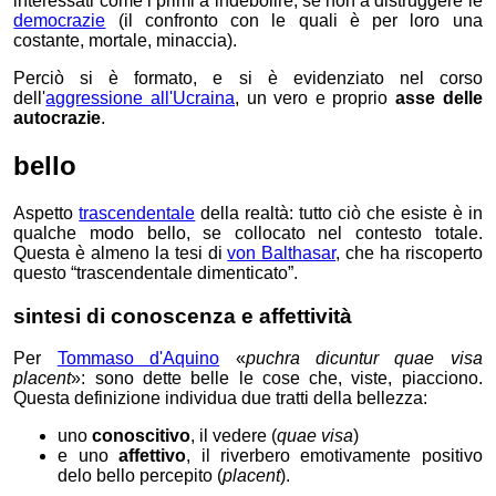
interessati come i primi a indebolire, se non a distruggere le
democrazie
(il confronto con le quali è per loro una
costante, mortale, minaccia).
Perciò si è formato, e si è evidenziato nel corso
dell'
aggressione all'Ucraina
, un vero e proprio
asse delle
autocrazie
.
bello
Aspetto
trascendentale
della realtà: tutto ciò che esiste è in
qualche modo bello, se collocato nel contesto totale.
Questa è almeno la tesi di
von Balthasar
, che ha riscoperto
questo “trascendentale dimenticato”.
sintesi di conoscenza e affettività
Per
Tommaso d'Aquino
«
puchra dicuntur quae visa
placent
»: sono dette belle le cose che, viste, piacciono.
Questa definizione individua due tratti della bellezza:
uno
conoscitivo
, il vedere (
quae visa
)
e uno
affettivo
, il riverbero emotivamente positivo
delo bello percepito (
placent
).