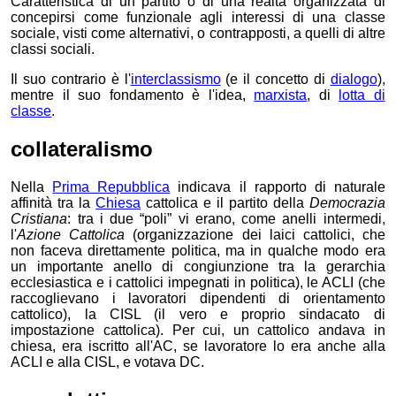
Caratteristica di un partito o di una realtà organizzata di
concepirsi come funzionale agli interessi di una classe
sociale, visti come alternativi, o contrapposti, a quelli di altre
classi sociali.
Il suo contrario è l'
interclassismo
(e il concetto di
dialogo
),
mentre il suo fondamento è l'idea,
marxista
, di
lotta di
classe
.
collateralismo
Nella
Prima Repubblica
indicava il rapporto di naturale
affinità tra la
Chiesa
cattolica e il partito della
Democrazia
Cristiana
: tra i due “poli” vi erano, come anelli intermedi,
l'
Azione Cattolica
(organizzazione dei laici cattolici, che
non faceva direttamente politica, ma in qualche modo era
un importante anello di congiunzione tra la gerarchia
ecclesiastica e i cattolici impegnati in politica), le ACLI (che
raccoglievano i lavoratori dipendenti di orientamento
cattolico), la CISL (il vero e proprio sindacato di
impostazione cattolica). Per cui, un cattolico andava in
chiesa, era iscritto all'AC, se lavoratore lo era anche alla
ACLI e alla CISL, e votava DC.