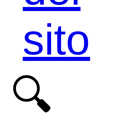
sito
🔍