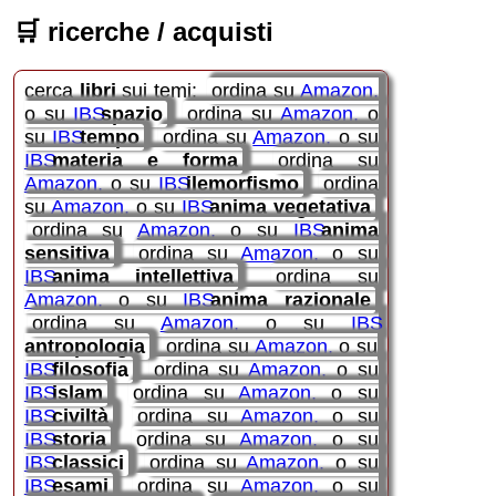
🛒
ricerche / acquisti
cerca
libri
sui temi:
ordina su
Amazon
o su
IBS
spazio
ordina su
Amazon
o
su
IBS
tempo
ordina su
Amazon
o su
IBS
materia e forma
ordina su
Amazon
o su
IBS
ilemorfismo
ordina
su
Amazon
o su
IBS
anima vegetativa
ordina su
Amazon
o su
IBS
anima
sensitiva
ordina su
Amazon
o su
IBS
anima intellettiva
ordina su
Amazon
o su
IBS
anima razionale
ordina su
Amazon
o su
IBS
antropologia
ordina su
Amazon
o su
IBS
filosofia
ordina su
Amazon
o su
IBS
islam
ordina su
Amazon
o su
IBS
civiltà
ordina su
Amazon
o su
IBS
storia
ordina su
Amazon
o su
IBS
classici
ordina su
Amazon
o su
IBS
esami
ordina su
Amazon
o su