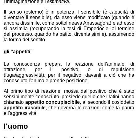
l'immaginazione e l'
estimativa
.
Il senso (esterno) è in potenza il sensibile (è capacità di
diventare il sensibile), da esso viene modificato (quando è
ancora dissimile, come sottolineava Anassagora) e ad esso
si assimila (recuperando la tesi di Empedocle: al termine
del processo, quando ha patito, diventa simile), assumendo
la forma del sentito.
gli “appetiti”
La conoscenza prepara la reazione dell'animale, di
attrazione, per il positivo, o di repulsione
(fuga/aggressività), per il negativo: davanti a ciò che ha
conosciuto l'animale prende posizione.
Al primo tipo di reazione, mossa dal positivo che è stato
sensibilmente conosciuto, presiede quello che i latini hanno
chiamato
appetito concupiscibile
, al secondo il cosiddetto
appetito irascibile
, che governa le reazioni come la paura
e l'aggressività.
l'uomo