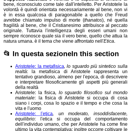
bene, riconosciuto come tale dall'intelletto. Per Aristotele la
volontà è quindi orientata necessariamente al bene, non vi
è in essa qualcosa di paragonabile a quello che Freud
avrebbe chiamato impulso di morte (
thanatos
), né quella
fragilità al bene, che il Cristianesimo attribuisce al peccato
originale. Tuttavia l'intelligenza degli esseri umani non
sempre riconosce quale sia il vero bene, quello che attua la
natura umana. è il tema che viene affrontato nell'
Etica
.
📂
In questa sezione
In this section
Aristotele: la metafisica
, lo sguardo più sintetico sulla
realtà
: la metafisica di Aristotele rappresenta un
tentativo grandioso, almeno per l'epoca, di descrivere
e interpretare filosoficamente gli aspetti più generali
della realtà
Aristotele: la fisica
, lo sguardo filosofico sul mondo
materiale
: la fisica di Aristotele si occupa di cosa
siano i corpi, cosa lo spazio e il tempo e che cosa la
vita e l'uomo
Aristotele: l'etica
, un moderato, insoddisfacente,
equilibrio
: l'etica si occupa del comportamento
dell'individuo umano, che per Aristotele ha come fine
ultimo la vita contemplativa; inoltre occorre coltivare le