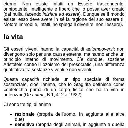
eterno. Non esiste infatti un Essere trascendente,
onnipotente, intelligente e libero che lo possa aver creato
(dal nulla, facendo
iniziare ad essere
). Dunque se il mondo
esiste, esso deve avere in sé la ragione del suo essere (il
Motore Immobile, infatti, ne spiega il divenire, non l'essere).
la vita
Gli esseri viventi hanno la capacità di
automuoversi
: non
divengono solo per una causa esterna, ma hanno anche un
principio interno di movimento. C'è dunque, sostiene
Aristotele contro l'ilozoismo dei presocratici, una differenza
qualitativa tra sostanze viventi e non viventi.
Questa capacità richiede un tipo speciale di forma
sostanziale, cioè l'anima, che lo Stagirita definisce come
entelechia prima di un corpo fisico che ha la vita in
potenza
(
De anima
, B 1, 412 a 19/22).
Ci sono tre tipi di anima
razionale
(propria dell'uomo, in aggiunta alle altre
due)
sensitiva
(propria degli animali, in aggiunta a quella