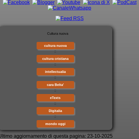
cultura nuova
::
cultura cristiana
::
intellectualia
::
cara Belta'
::
eTexts
::
Digitalia
::
mondo oggi
Ultimo aggiornamento di questa pagina: 23-10-2025