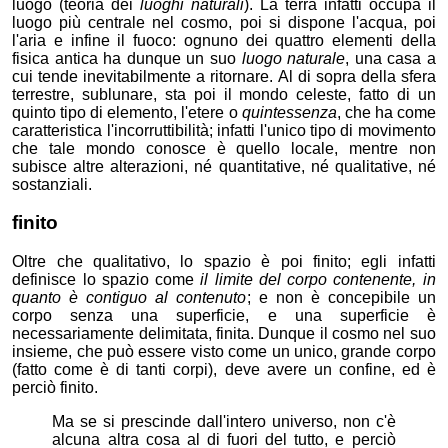
luogo (teoria dei
luoghi naturali
). La terra infatti occupa il
luogo più centrale nel cosmo, poi si dispone l'acqua, poi
l'aria e infine il fuoco: ognuno dei quattro elementi della
fisica antica ha dunque un suo
luogo naturale
, una casa a
cui tende inevitabilmente a ritornare. Al di sopra della sfera
terrestre, sublunare, sta poi il mondo celeste, fatto di un
quinto tipo di elemento, l'etere o
quintessenza
, che ha come
caratteristica l'incorruttibilità; infatti l'unico tipo di movimento
che tale mondo conosce è quello locale, mentre non
subisce altre alterazioni, né quantitative, né qualitative, né
sostanziali.
finito
Oltre che qualitativo, lo spazio è poi finito; egli infatti
definisce lo spazio come
il limite del corpo contenente, in
quanto è contiguo al contenuto
; e non è concepibile un
corpo senza una superficie, e una superficie è
necessariamente delimitata, finita. Dunque il cosmo nel suo
insieme, che può essere visto come un unico, grande corpo
(fatto come è di tanti corpi), deve avere un confine, ed è
perciò finito.
Ma se si prescinde dall'intero universo, non c'è
alcuna altra cosa al di fuori del tutto, e perciò