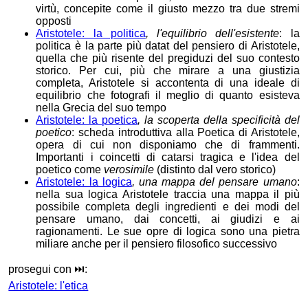
virtù, concepite come il giusto mezzo tra due stremi
opposti
Aristotele: la politica
, l'equilibrio dell'esistente
: la
politica è la parte più datat del pensiero di Aristotele,
quella che più risente del pregiduzi del suo contesto
storico. Per cui, più che mirare a una giustizia
completa, Aristotele si accontenta di una ideale di
equilibrio che fotografi il meglio di quanto esisteva
nella Grecia del suo tempo
Aristotele: la poetica
, la scoperta della specificità del
poetico
: scheda introduttiva alla Poetica di Aristotele,
opera di cui non disponiamo che di frammenti.
Importanti i coincetti di catarsi tragica e l'idea del
poetico come
verosimile
(distinto dal vero storico)
Aristotele: la logica
, una mappa del pensare umano
:
nella sua logica Aristotele traccia una mappa il più
possibile completa degli ingredienti e dei modi del
pensare umano, dai concetti, ai giudizi e ai
ragionamenti. Le sue opre di logica sono una pietra
miliare anche per il pensiero filosofico successivo
prosegui con ⏭️:
Aristotele: l'etica