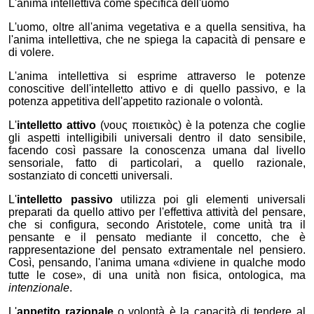
L'anima intellettiva come specifica dell'uomo
L'uomo, oltre all'anima vegetativa e a quella sensitiva, ha
l'anima intellettiva, che ne spiega la capacità di pensare e
di volere.
L'anima intellettiva si esprime attraverso le potenze
conoscitive dell'intelletto attivo e di quello passivo, e la
potenza appetitiva dell'appetito razionale o volontà.
L'
intelletto attivo
(
νους ποιετικòς
) è la potenza che coglie
gli aspetti intelligibili universali dentro il dato sensibile,
facendo così passare la conoscenza umana dal livello
sensoriale, fatto di particolari, a quello razionale,
sostanziato di concetti universali.
L'
intelletto passivo
utilizza poi gli elementi universali
preparati da quello attivo per l'effettiva attività del pensare,
che si configura, secondo Aristotele, come unità tra il
pensante e il pensato mediante il concetto, che è
rappresentazione del pensato extramentale nel pensiero.
Così, pensando, l'anima umana «diviene in qualche modo
tutte le cose», di una unità non fisica, ontologica, ma
intenzionale
.
L'
appetito razionale
o volontà è la capacità di tendere al