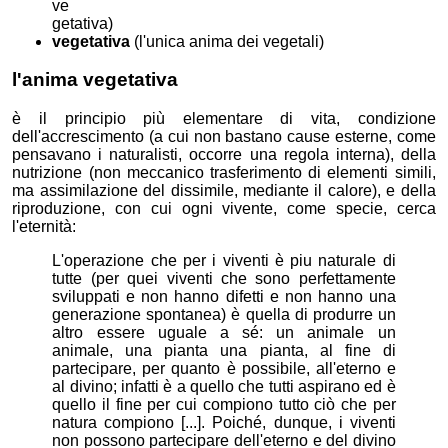
ve
getativa)
vegetativa
(l'unica anima dei vegetali)
l'anima vegetativa
è il principio più elementare di vita, condizione
dell'accrescimento (a cui non bastano cause esterne, come
pensavano i naturalisti, occorre una regola interna), della
nutrizione (non meccanico trasferimento di elementi simili,
ma assimilazione del dissimile, mediante il calore), e della
riproduzione, con cui ogni vivente, come specie, cerca
l'eternità:
L'operazione che per i viventi è piu naturale di
tutte (per quei viventi che sono perfettamente
sviluppati e non hanno difetti e non hanno una
generazione spontanea) è quella di produrre un
altro essere uguale a sé: un animale un
animale, una pianta una pianta, al fine di
partecipare, per quanto è possibile, all'eterno e
al divino; infatti è a quello che tutti aspirano ed è
quello il fine per cui compiono tutto ciò che per
natura compiono [...]. Poiché, dunque, i viventi
non possono partecipare dell'eterno e del divino