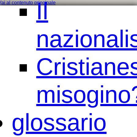
Il
Vai al contenuto principale
nazional
Cristiane
misogino
glossario