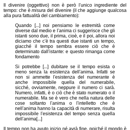
Il divenire (oggettivo) non è però l'unico ingrediente del
tempo: che è
misura
del divenire (il che aggiunge qualcosa
alla pura fattualità del cambiamento):
Quando [...] noi pensiamo le estremità come
diverse dal medio e l'anima ci suggerisce che gli
istanti sono due, il prima, cioè, e il poi, allora noi
diciamo che c'è tra questi due istanti un tempo,
giacché il tempo sembra essere ciò che è
determinato dall'istante: e questo rimanga come
fondamento
Si potrebbe [...] dubitare se il tempo esista o
meno senza la esistenza dell'anima. Infatti se
non si ammette l'esistenza del numerante è
anche impossibile quella del numerabile,
sicché, ovviamente, neppure il numero ci sarà.
Numero, infatti, è o ciò che è stato numerato o il
numerabile. Ma se è vero che nella natura delle
cose soltanto l'anima o l'intelletto che è
nell'anima hanno la capacità di numerare, risulta
impossibile l'esistenza del tempo senza quella
dell'anima[...]
Il tempo non ha avuto inizio né avrà fine, poiché il mondo è