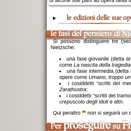
di alcune sue parti ad opera della s
le edizioni delle sue op
le fasi del pensiero di N
Si possono distinguere tre (sec
Nietzsche:
una fase giovanile (detta 
come
La nascita della tragedia
una fase intermedia (detta 
opere come
Umano, troppo u
i cosiddetti “scritti del m
Zarathustra
;
i cosiddetti “scritti del tram
crepuscolo degli idoli
e altri.
Qui peraltro
non si seguirà un c
proseguire
F
per
su