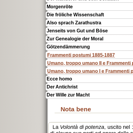
Morgenröte
Die fröliche Wissenschaft
Also sprach Zarathustra
Jenseits von Gut und Böse
Zur Genealogie der Moral
Götzendämmerung
Frammenti postumi 1885-1887
Umano, troppo umano II e Frammenti 
Umano, troppo umano I e Frammenti 
Ecce homo
Der Antichrist
Der Wille zur Macht
Nota bene
La
Volontà di potenza
, uscito nel