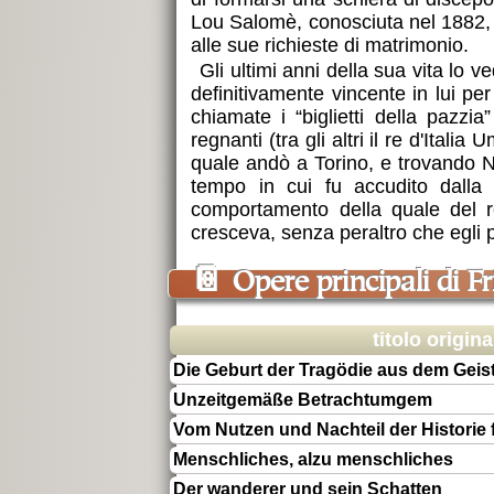
Lou Salomè, conosciuta nel 1882, 
alle sue richieste di matrimonio.
Gli ultimi anni della sua vita lo
definitivamente vincente in lui per t
chiamate i “biglietti della pazzia”
regnanti (tra gli altri il re d'Itali
quale andò a Torino, e trovando N.
tempo in cui fu accudito dalla m
comportamento della quale del res
cresceva, senza peraltro che egli 
📔
Opere principali di F
titolo origina
Die Geburt der Tragödie aus dem Geis
Unzeitgemäße Betrachtumgem
Vom Nutzen und Nachteil der Historie
Menschliches, alzu menschliches
Der wanderer und sein Schatten