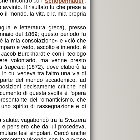
che l'incontro con
Schopenhauer
,
 avvinto. Il risultato fu che prese a
 il mondo, la vita e la mia propria
ngua e letteratura greca), presso
gennaio del 1869; questo periodo fu
 è la mia consolazione
e
ciò che
 imparo e vedo, ascolto e intendo, è
o Jacob Burckhardt e con il teologo
iere volontario, ma venne presto
a tragedia
(1872), dove elaborò la
 in cui vedeva tra l'altro una via di
da parte del mondo accademico, ad
osizioni decisamente critiche nei
ocumento di questa svolta è l'opera
resentante del romanticismo, che
 uno spirito di rassegnazione e di
ia salute: vagabondò tra la Svizzera
la e pensiero che da lui procedeva,
rmulare tesi singolari. Cercò anche
 tormentata vicenda con la giovane