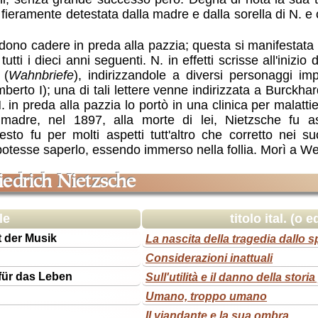
fieramente detestata dalla madre e dalla sorella di N. e
 vedono cadere in preda alla pazzia; questa si manifestata
utti i dieci anni seguenti. N. in effetti scrisse all'inizio 
 (
Wahnbriefe
), indirizzandole a diversi personaggi imp
a Umberto I); una di tali lettere venne indirizzata a Burckh
 in preda alla pazzia lo portò in una clinica per malat
adre, nel 1897, alla morte di lei, Nietzsche fu assi
to fu per molti aspetti tutt'altro che corretto nei s
potesse saperlo, essendo immerso nella follia. Morì a We
riedrich Nietzsche
le
titolo ital. (o 
t der Musik
La nascita della tragedia dallo s
Considerazioni inattuali
 für das Leben
Sull'utilità e il danno della storia
Umano, troppo umano
Il viandante e la sua ombra