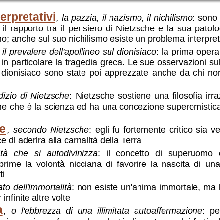
erpretativi
, la pazzia, il nazismo, il nichilismo
: sono 
a il rapporto tra il pensiero di Nietzsche e la sua patolo
smo; anche sul suo nichilismo esiste un problema interpret
, il prevalere dell'apollineo sul dionisiaco
: la prima opera
 in particolare la tragedia greca. Le sue osservazioni sull
ito dionisiaco sono state poi apprezzate anche da chi no
udizio di Nietzsche
: Nietzsche sostiene una filosofia irra
one che è la scienza ed ha una concezione superomistica
ne
, secondo Nietzsche
: egli fu fortemente critico sia 
e di aderira alla carnalità della Terra
tà che si autodivinizza
: il concetto di superuomo 
prime la volontà nicciana di favorire la nascita di una
ti
gato dell'immortalità
: non esiste un'anima immortale, ma 
infinite altre volte
a
, o l'ebbrezza di una illimitata autoaffermazione
: pe