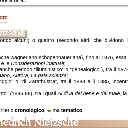
orella di N..
ere
ietzsche
ondo alcuni) o quattro (secondo altri, che dividono l'
anche wagneriano-schopenhaueriana), fino al 1876, essa 
e le
Considerazioni inattuali
;
anche periodo “illuministico” o “genealogico”), tra il 1
mano
,
Aurora
,
La gaia scienza
;
eriggio” o “di Zarathustra”, tra il 1883 e il 1885, ince
onto” (1886-89), tra i quali
Al di là del bene e del male
, l
riterio
cronologico
,
ma
tematico
.
riedrich Nietzsche