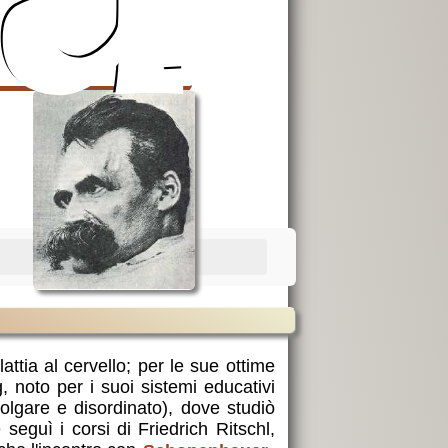
a
ttia al cervello; per le sue ottime
, noto per i suoi sistemi educativi
volgare e disordinato), dove studiò
seguì i corsi di Friedrich Ritschl,