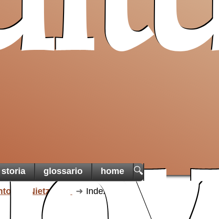
lt
Pro T
Sancta
un ai
cristiani
di Terra
una t
martoria
🔍
storia
glossario
home
nto
Nietzsche
Index