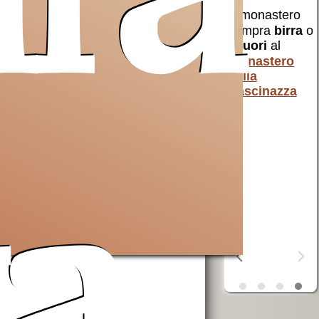
ura
erra
Opera San
aiuta AVSI
Francesco
compra
birra
o
uto a
per i poveri
liquori
al
 e non
AVSI
aiuta chi
monastero
 Santa
è in difficoltà
della
in tutto il
Cascinazza
mondo
erra
ta
OSF
aiuta i
poveri