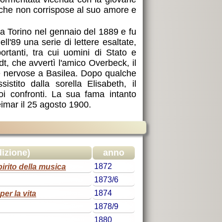
 che non corrispose al suo amore e
 a Torino nel gennaio del 1889 e fu
dell'89 una serie di lettere esaltate,
ortanti, tra cui uomini di Stato e
ardt, che avvertì l'amico Overbeck, il
tie nervose a Basilea. Dopo qualche
stito dalla sorella Elisabeth, il
uoi confronti. La sua fama intanto
imar il 25 agosto 1900.
edizione)
anno
pirito della musica
1872
1873/6
 per la vita
1874
1878/9
1880