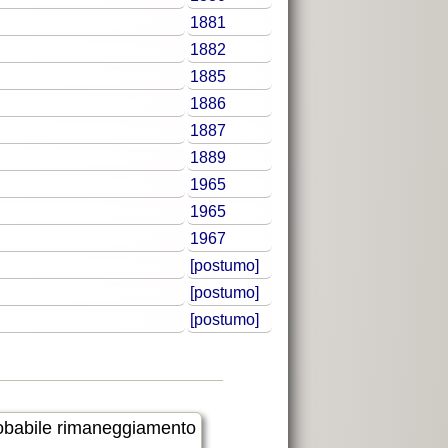
1881
1882
1885
1886
1887
1889
1965
1965
1967
[postumo]
[postumo]
[postumo]
 probabile rimaneggiamento