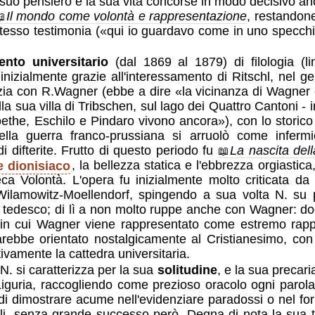
il suo pensiero e la sua vita concorse in modo decisivo an
Il mondo come volontà e rappresentazione
, restandone
stesso testimonia (
qui io guardavo come in uno specchio
nto universitario
(dal 1869 al 1879) di filologia (li
li inizialmente grazie all'interessamento di Ritschl, nel 
zia con R.Wagner (ebbe a dire
la vicinanza di Wagner
la sua villa di Tribschen, sul lago dei Quattro Cantoni -
oethe, Eschilo e Pindaro vivono ancora
), con lo storic
lla guerra franco-prussiana si arruolò come inferm
 difterite. Frutto di questo periodo fu
La nascita dell
e dionisiaco
, la bellezza statica e l'ebbrezza orgiastica,
ieca Volontà. L'opera fu inizialmente molto criticata 
ilamowitz-Moellendorf, spingendo a sua volta N. su p
io tedesco; di lì a non molto ruppe anche con Wagner: d
in cui Wagner viene rappresentato come estremo rapp
rebbe orientato nostalgicamente al Cristianesimo, con
ivamente la cattedra universitaria.
 N. si caratterizza per la sua
solitudine
, e la sua precar
la Liguria, raccogliendo come prezioso oracolo ogni paro
, di dimostrare acume nell'evidenziare paradossi o nel fo
oli, senza grande successo però. Degna di nota la sua