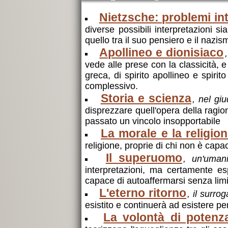
Nietzsche: problemi int
diverse possibili interpretazioni si
quello tra il suo pensiero e il nazi
Apollineo e dionisiaco
vede alle prese con la classicità, e
greca, di spirito apollineo e spir
complessivo.
Storia e scienza
, nel gi
disprezzare quell'opera della ragi
passato un vincolo insopportabile
La morale e la religio
religione, proprie di chi non è capac
Il superuomo
, un'umani
interpretazioni, ma certamente es
capace di autoaffermarsi senza limi
L'eterno ritorno
, il surro
esistito e continuerà ad esistere per 
La volontà di potenz