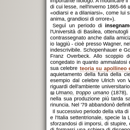
importante filologo. A modificare 
di cui lesse, nell'inverno 1865-66
odiarsi e a dilaniarsi
, come lui 
anima, grandiosi di orrore
).
Seguì un periodo di
insegname
l'Università di Basilea, ottenutog
contrassegnato anche dalla amici
io laggiù - cioè presso Wagner, nel
indescrivibile. Schopenhauer e G
Franz Overbeck. Allo scoppio de
congedato in quanto ammalatosi di
sua celebre
teoria su apollineo 
aquietamento della furia della c
esempio dal celebre Ulrich von W
riguardi dell'ambiente universitar
Umano, troppo umano
(1878), 
nella sua produzione più tarda sa
rinuncia. Nel '79 abbandonò definit
Il successivo periodo della vita di
e l'Italia settentrionale, specie 
sforzandosi di imporsi, di stupire
di formarsi una schiera di discep