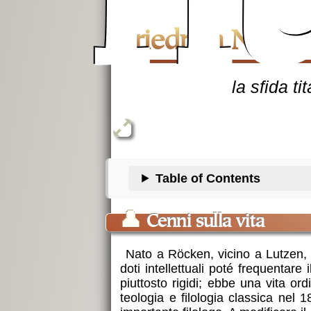
n
Friedrich Nietz
la sfida t
Table of Contents
👤
Cenni sulla vita
Nato a Röcken, vicino a Lutzen, i
doti intellettuali poté frequentar
piuttosto rigidi; ebbe una vita or
teologia e filologia classica nel 