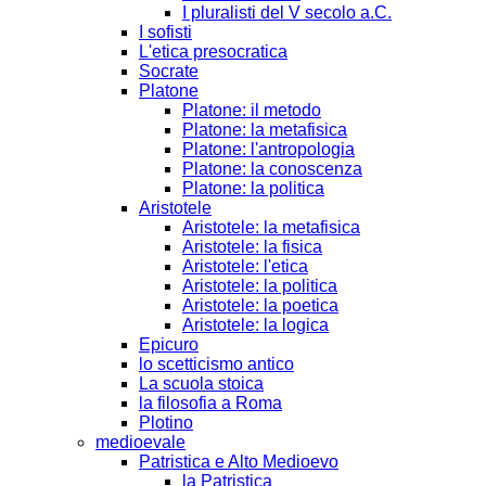
I pluralisti del V secolo a.C.
I sofisti
L'etica presocratica
Socrate
Platone
Platone: il metodo
Platone: la metafisica
Platone: l'antropologia
Platone: la conoscenza
Platone: la politica
Aristotele
Aristotele: la metafisica
Aristotele: la fisica
Aristotele: l'etica
Aristotele: la politica
Aristotele: la poetica
Aristotele: la logica
Epicuro
lo scetticismo antico
La scuola stoica
la filosofia a Roma
Plotino
medioevale
Patristica e Alto Medioevo
la Patristica