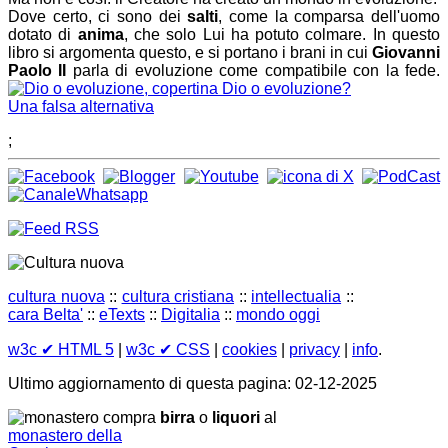
Dove certo, ci sono dei
salti
, come la comparsa dell'uomo
dotato di
anima
, che solo Lui ha potuto colmare. In questo
libro si argomenta questo, e si portano i brani in cui
Giovanni
Paolo II
parla di evoluzione come compatibile con la fede.
Dio o evoluzione?
Una falsa alternativa
;
cultura nuova
::
cultura cristiana
::
intellectualia
::
cara Belta'
::
eTexts
::
Digitalia
::
mondo oggi
w3c
✔ HTML 5
|
w3c
✔ CSS
|
cookies
|
privacy
|
info
.
Ultimo aggiornamento di questa pagina: 02-12-2025
compra
birra
o
liquori
al
monastero della