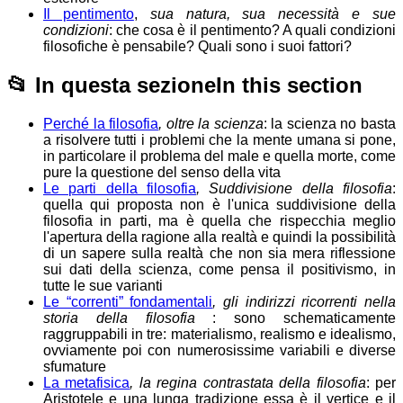
Il pentimento
,
sua natura, sua necessità e sue
condizioni
: che cosa è il pentimento? A quali condizioni
filosofiche è pensabile? Quali sono i suoi fattori?
📂
In questa sezione
In this section
Perché la filosofia
, oltre la scienza
: la scienza no basta
a risolvere tutti i problemi che la mente umana si pone,
in particolare il problema del male e quella morte, come
pure la questione del senso della vita
Le parti della filosofia
, Suddivisione della filosofia
:
quella qui proposta non è l'unica suddivisione della
filosofia in parti, ma è quella che rispecchia meglio
l'apertura della ragione alla realtà e quindi la possibilità
di un sapere sulla realtà che non sia mera riflessione
sui dati della scienza, come pensa il positivismo, in
tutte le sue varianti
Le “correnti” fondamentali
, gli indirizzi ricorrenti nella
storia della filosofia
: sono schematicamente
raggruppabili in tre: materialismo, realismo e idealismo,
ovviamente poi con numerosissime variabili e diverse
sfumature
La metafisica
, la regina contrastata della filosofia
: per
Aristotele e una lunga tradizione essa è il vertice e il