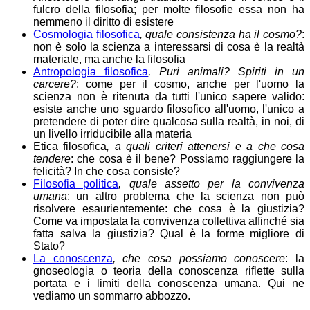
fulcro della filosofia; per molte filosofie essa non ha
nemmeno il diritto di esistere
Cosmologia filosofica
, quale consistenza ha il cosmo?
:
non è solo la scienza a interessarsi di cosa è la realtà
materiale, ma anche la filosofia
Antropologia filosofica
, Puri animali? Spiriti in un
carcere?
: come per il cosmo, anche per l'uomo la
scienza non è ritenuta da tutti l'unico sapere valido:
esiste anche uno sguardo filosofico all'uomo, l'unico a
pretendere di poter dire qualcosa sulla realtà, in noi, di
un livello irriducibile alla materia
Etica filosofica
, a quali criteri attenersi e a che cosa
tendere
: che cosa è il bene? Possiamo raggiungere la
felicità? In che cosa consiste?
Filosofia politica
, quale assetto per la convivenza
umana
: un altro problema che la scienza non può
risolvere esaurientemente: che cosa è la giustizia?
Come va impostata la convivenza collettiva affinché sia
fatta salva la giustizia? Qual è la forme migliore di
Stato?
La conoscenza
, che cosa possiamo conoscere
: la
gnoseologia o teoria della conoscenza riflette sulla
portata e i limiti della conoscenza umana. Qui ne
vediamo un sommarro abbozzo.