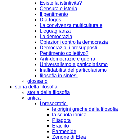
Esiste la istintivita?
Censura e isteria
Il pentimento
Dia-logos
La convivenza multiculturale
L'eguaglianza
La democrazia
Obiezioni contro la democrazia
Democrazia: i presupposti
Pentimento collettivo?
Anti-democrazie e guerra
Universalismo e particolarismo
Inaffidabilità del particolarismo
filosofia in sintesi
glossario
storia della filosofia
storia della filosofia
antica
I presocratici
le origini greche della filosofia
la scuola ionica
Pitagora
Eraclito
Parmenide
Zenone di Elea