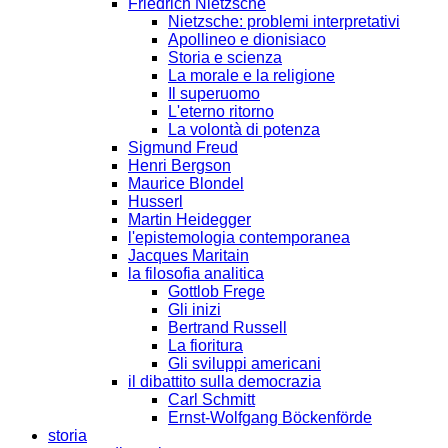
Friedrich Nietzsche
Nietzsche: problemi interpretativi
Apollineo e dionisiaco
Storia e scienza
La morale e la religione
Il superuomo
L'eterno ritorno
La volontà di potenza
Sigmund Freud
Henri Bergson
Maurice Blondel
Husserl
Martin Heidegger
l'epistemologia contemporanea
Jacques Maritain
la filosofia analitica
Gottlob Frege
Gli inizi
Bertrand Russell
La fioritura
Gli sviluppi americani
il dibattito sulla democrazia
Carl Schmitt
Ernst-Wolfgang Böckenförde
storia