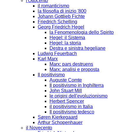
l'Ottocento
il romanticismo
la filosofia di inizio '800
Johann Gottlieb Fichte
Friedrich Schelling
Georg Friedrich Hegel
la Fenomenologia dello Spirito
Hegel: il Sistema
Hegel: la storia
Destra e sinistra hegeliane
Ludwig Feuerbach
Karl Marx
Marx: pars destruens
Marx: analisi e proposta
Il positivismo
Auguste Comte
Il positivismo in Inghilterra
John Stuart Mill
le origini dell'evoluzionismo
Herbert Spencer
il positivismo in Italia
Il positivismo tedesco
Søren Kierkegaard
Arthur Schopenhauer
il Novecento