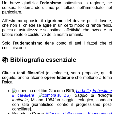
Un breve giudizio:
l'
edonismo
sottostima la ragione, ne
censura le domande ultime, per tuffarsi nell'immediato, nel
particolare.
All'estremo opposto,
il
rigorismo
del dovere per il dovere,
che non si chiede se agire in un certo modo ci renda felici,
pecca di astrattezza e sottostima l'affettività, che invece è un
fattore reale e costitutivo della nostra umanità.
Solo l'
eudemonismo
tiene conto di tutti i fattori che ci
costituiscono
📚
Bibliografia essenziale
Oltre a
testi filosofici
(e teologici), sono proposte, qui di
seguito, anche alcune
opere letterarie
che mettono a tema
l'etica.
Giacomo
Biffi
,
La bella, la bestia e
il cavaliere
(
).
Saggio di teologia
inattuale
, Milano 1984
[un saggio teologico, condotto
con stile giornalistico, contro il progressismo post-
conciliare]
.
Benedetto
Croce
,
Filosofia della pratica. Economia ed