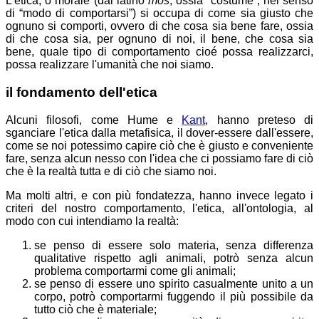
L'etica, o morale (dal latino
mos
, ossia “costume”, nel senso
di “modo di comportarsi”) si occupa di come sia giusto che
ognuno si comporti, ovvero di che cosa sia bene fare, ossia
di che cosa sia, per ognuno di noi, il bene, che cosa sia
bene, quale tipo di comportamento cioé possa realizzarci,
possa realizzare l'umanità che noi siamo.
il fondamento dell'etica
Alcuni filosofi, come Hume e
Kant
, hanno preteso di
sganciare l'etica dalla metafisica, il dover-essere dall'essere,
come se noi potessimo capire ciò che è giusto e conveniente
fare, senza alcun nesso con l'idea che ci possiamo fare di ciò
che è la realtà tutta e di ciò che siamo noi.
Ma molti altri, e con più fondatezza, hanno invece legato i
criteri del nostro comportamento, l'etica, all'ontologia, al
modo con cui intendiamo la realtà:
se penso di essere solo materia, senza differenza
qualitative rispetto agli animali, potrò senza alcun
problema comportarmi come gli animali;
se penso di essere uno spirito casualmente unito a un
corpo, potrò comportarmi fuggendo il più possibile da
tutto ciò che è materiale;