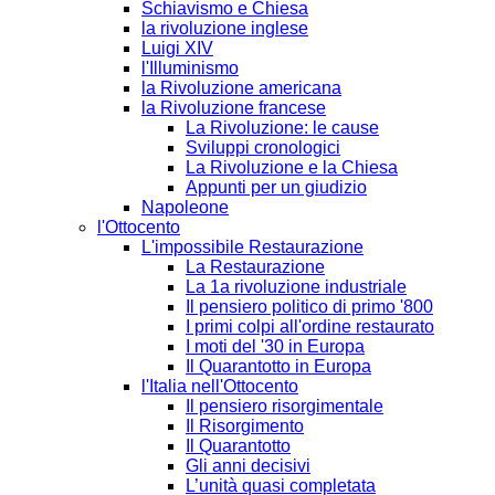
Schiavismo e Chiesa
la rivoluzione inglese
Luigi XIV
l'Illuminismo
la Rivoluzione americana
la Rivoluzione francese
La Rivoluzione: le cause
Sviluppi cronologici
La Rivoluzione e la Chiesa
Appunti per un giudizio
Napoleone
l'Ottocento
L'impossibile Restaurazione
La Restaurazione
La 1a rivoluzione industriale
Il pensiero politico di primo '800
I primi colpi all'ordine restaurato
I moti del '30 in Europa
Il Quarantotto in Europa
l'Italia nell'Ottocento
Il pensiero risorgimentale
Il Risorgimento
Il Quarantotto
Gli anni decisivi
L’unità quasi completata