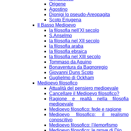
Origene
Agostino
Dionigi lo pseudo-Areopagita
Scoto Eriugena
Il Basso Medioevo
la filosofia nell'XI secolo
S.Anselmo
la filosofia nel XII secolo
la filosofia araba
la filosofia ebraica
la filosofia nel XIII secolo
Tommaso da Aquino
Bonaventura da Bagnoregio
Giovanni Duns Scoto
Guglielmo di Ockham
Medioevo filosofico
Attualità del pensiero medioevale
Cancellare il Medioevo filosofico?
Ragione e realtà nella filosofia
medioevale
Medioevo filosofico: fede e ragione
Medioevo filosofico: il realismo
conoscitivo
Medioevo filosofico: l'ilemorfismo
Medioevo filosofico: le prove di Dio