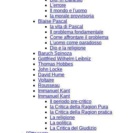
L'errore
Il mondo e l'uomo
la morale provvisoria
Blaise Pascal
la vita di Pascal
Il problema fondamentale
Come affrontare il problema
L'uomo come paradosso
Dio e la religione
Baruch Spinoza
Gottfried Wilhelm Leibniz
Thomas Hobbes
John Locke
David Hume
Voltaire
Rousseau
Immanuel Kant
Immanuel Kant
Il periodo pre-critico
la Critica della Ragion Pura
la Critica della Ragion pratica
La religione
La politica
La Critica del Giudizio