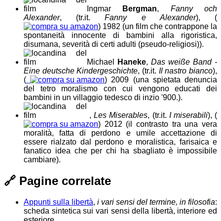
Ingmar
Bergman
,
Fanny och
Alexander
, (tr.it.
Fanny e Alexander
),
(
)
1982
(un film che contrappone la
spontaneità innocente di bambini alla rigoristica,
disumana, severità di certi adulti (pseudo-religiosi))
.
Michael
Haneke
,
Das weiße Band -
Eine deutsche Kindergeschichte
, (tr.it.
Il nastro bianco
),
(
)
2009
(una spietata denuncia
del tetro moralismo con cui vengono educati dei
bambini in un villaggio tedesco di inzio '900.)
.
,
Les Miserables
, (tr.it.
I miserabili
),
(
)
2012
(il contrasto tra una vera
moralità, fatta di perdono e umile accettazione di
essere rialzato dal perdono e moralistica, farisaica e
fanatico idea che per chi ha sbagliato è impossibile
cambiare)
.
🔗
Pagine correlate
Appunti sulla libertà
,
i vari sensi del termine, in filosofia
:
scheda sintetica sui vari sensi della libertà, interiore ed
esteriore