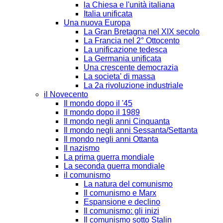
la Chiesa e l'unità italiana
Italia unificata
Una nuova Europa
La Gran Bretagna nel XIX secolo
La Francia nel 2° Ottocento
La unificazione tedesca
La Germania unificata
Una crescente democrazia
La societa' di massa
La 2a rivoluzione industriale
il Novecento
Il mondo dopo il '45
Il mondo dopo il 1989
Il mondo negli anni Cinquanta
Il mondo negli anni Sessanta/Settanta
Il mondo negli anni Ottanta
Il nazismo
La prima guerra mondiale
La seconda guerra mondiale
il comunismo
La natura del comunismo
Il comunismo e Marx
Espansione e declino
Il comunismo: gli inizi
Il comunismo sotto Stalin