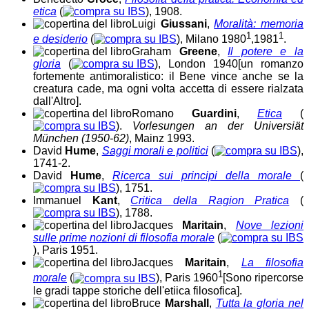
etica
(
), 1908.
Luigi
Giussani
,
Moralità: memoria
1
1
e desiderio
(
), Milano 1980
,1981
.
Graham
Greene
,
Il potere e la
gloria
(
), London 1940
[un romanzo
fortemente antimoralistico: il Bene vince anche se la
creatura cade, ma ogni volta accetta di essere rialzata
dall'Altro]
.
Romano
Guardini
,
Etica
(
).
Vorlesungen an der Universiät
München (1950-62)
, Mainz 1993.
David
Hume
,
Saggi morali e politici
(
),
1741-2.
David
Hume
,
Ricerca sui principi della morale
(
), 1751.
Immanuel
Kant
,
Critica della Ragion Pratica
(
), 1788.
Jacques
Maritain
,
Nove lezioni
sulle prime nozioni di filosofia morale
(
), Paris 1951.
Jacques
Maritain
,
La filosofia
1
morale
(
), Paris 1960
[Sono ripercorse
le gradi tappe storiche dell'etiica filosofica]
.
Bruce
Marshall
,
Tutta la gloria nel