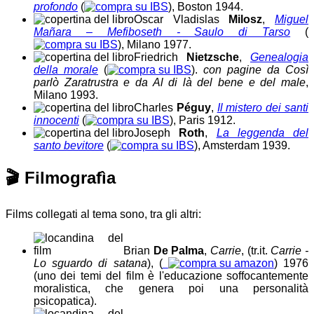
profondo
(
), Boston 1944.
Oscar Vladislas
Milosz
,
Miguel
Mañara – Mefiboseth - Saulo di Tarso
(
), Milano 1977.
Friedrich
Nietzsche
,
Genealogia
della morale
(
).
con pagine da Così
parlò Zaratrustra e da Al di là del bene e del male
,
Milano 1993.
Charles
Péguy
,
Il mistero dei santi
innocenti
(
), Paris 1912.
Joseph
Roth
,
La leggenda del
santo bevitore
(
), Amsterdam 1939.
🎬
Filmografìa
Films collegati al tema sono, tra gli altri:
Brian
De Palma
,
Carrie
, (tr.it.
Carrie -
Lo sguardo di satana
),
(
)
1976
(uno dei temi del film è l'educazione soffocantemente
moralistica, che genera poi una personalità
psicopatica)
.