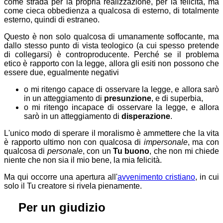
come strada per la propria realizzazione, per la felicità, ma
come cieca obbedienza a qualcosa di esterno, di totalmente
esterno, quindi di estraneo.
Questo è non solo qualcosa di umanamente soffocante, ma
dallo stesso punto di vista teologico (a cui spesso pretende
di collegarsi) è controproducente. Perché se il problema
etico è rapporto con la legge, allora gli esiti non possono che
essere due, egualmente negativi
o mi ritengo capace di osservare la legge, e allora sarò
in un atteggiamento di
presunzione
, e di superbia,
o mi ritengo incapace di osservare la legge, e allora
sarò in un atteggiamento di
disperazione
.
L'unico modo di sperare il moralismo è ammettere che la vita
è rapporto ultimo
non con qualcosa di
impersonale
, ma
con
qualcosa di
personale
, con un
Tu buono
, che non mi chiede
niente che non sia il mio bene, la mia felicità.
Ma qui occorre una apertura all'
avvenimento cristiano
, in cui
solo il Tu creatore si rivela pienamente.
⚖
Per un giudizio