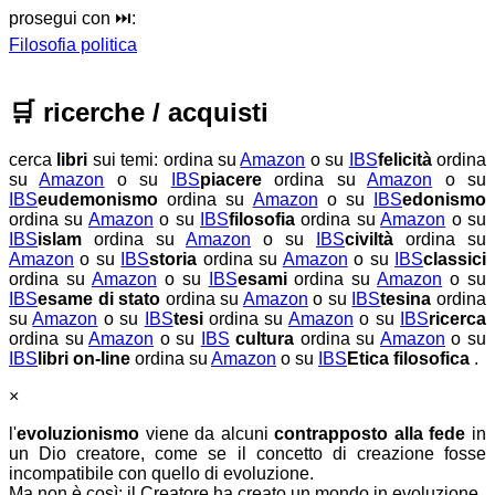
prosegui con ⏭️:
Filosofia politica
🛒
ricerche / acquisti
cerca
libri
sui temi:
ordina su
Amazon
o su
IBS
felicità
ordina
su
Amazon
o su
IBS
piacere
ordina su
Amazon
o su
IBS
eudemonismo
ordina su
Amazon
o su
IBS
edonismo
ordina su
Amazon
o su
IBS
filosofia
ordina su
Amazon
o su
IBS
islam
ordina su
Amazon
o su
IBS
civiltà
ordina su
Amazon
o su
IBS
storia
ordina su
Amazon
o su
IBS
classici
ordina su
Amazon
o su
IBS
esami
ordina su
Amazon
o su
IBS
esame di stato
ordina su
Amazon
o su
IBS
tesina
ordina
su
Amazon
o su
IBS
tesi
ordina su
Amazon
o su
IBS
ricerca
ordina su
Amazon
o su
IBS
cultura
ordina su
Amazon
o su
IBS
libri on-line
ordina su
Amazon
o su
IBS
Etica filosofica
.
×
l'
evoluzionismo
viene da alcuni
contrapposto alla fede
in
un Dio creatore, come se il concetto di creazione fosse
incompatibile con quello di evoluzione.
Ma non è così: il Creatore ha creato un mondo in evoluzione.