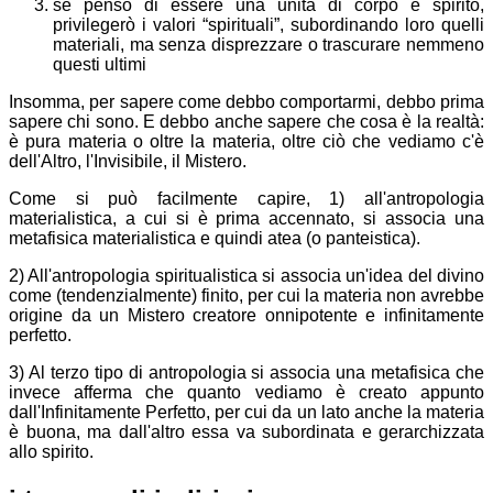
se penso di essere una unità di corpo e spirito,
privilegerò i valori “spirituali”, subordinando loro quelli
materiali, ma
senza disprezzare o trascurare nemmeno
questi ultimi
Insomma, per sapere come debbo comportarmi, debbo prima
sapere chi sono. E debbo anche sapere che cosa è la realtà:
è
pura materia o
oltre la materia, oltre ciò che vediamo c'è
dell'Altro, l'Invisibile, il Mistero.
Come si può facilmente capire, 1) all'antropologia
materialistica, a cui si è prima accennato, si associa una
metafisica materialistica e quindi atea (o panteistica).
2) All'antropologia spiritualistica si associa un'idea del divino
come (tendenzialmente) finito, per cui la materia non avrebbe
origine da un Mistero creatore onnipotente e infinitamente
perfetto.
3) Al terzo tipo di antropologia si associa una metafisica che
invece afferma che quanto vediamo è creato appunto
dall'Infinitamente Perfetto, per cui
da un lato anche la materia
è buona, ma
dall'altro essa va subordinata e gerarchizzata
allo spirito.