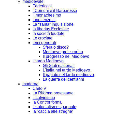
medioevale
Federico II
i Comuni e il Barbarossa
Il monachesimo
Innocenzo III
La “santa” Inquisizione
la libertas Ecclesiae
la società feudale
Le crociate
temi generali
Sfera o disco?
Medioevo pro e contro
Il progresso nel Medioevo
il tardo Medioevo
Gli Stati nazionali
L'Italia nel tardo Medioevo
Il papato nel tardo medioevo
La guerra dei cent'anni
moderna
Carlo V
La Riforma protestante
Il calvinismo
la Controriforma
Il colonialismo spagnolo
la “caccia alle streghe”