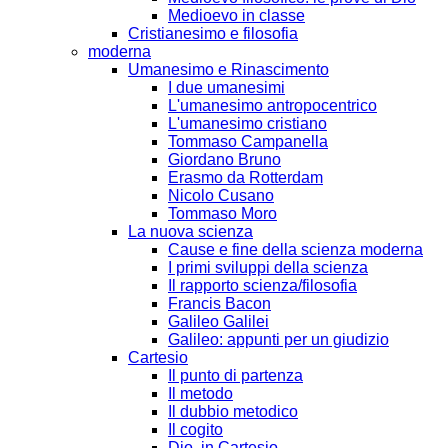
Medioevo in classe
Cristianesimo e filosofia
moderna
Umanesimo e Rinascimento
I due umanesimi
L'umanesimo antropocentrico
L'umanesimo cristiano
Tommaso Campanella
Giordano Bruno
Erasmo da Rotterdam
Nicolo Cusano
Tommaso Moro
La nuova scienza
Cause e fine della scienza moderna
I primi sviluppi della scienza
Il rapporto scienza/filosofia
Francis Bacon
Galileo Galilei
Galileo: appunti per un giudizio
Cartesio
Il punto di partenza
Il metodo
Il dubbio metodico
Il cogito
Dio, in Cartesio