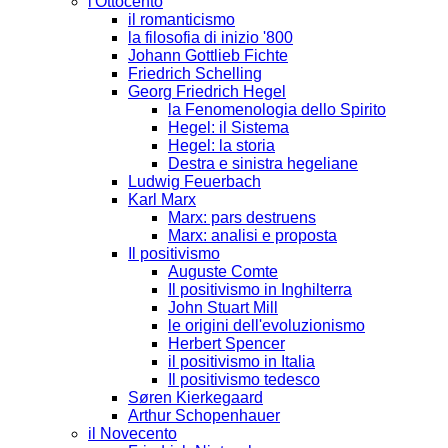
l'Ottocento
il romanticismo
la filosofia di inizio '800
Johann Gottlieb Fichte
Friedrich Schelling
Georg Friedrich Hegel
la Fenomenologia dello Spirito
Hegel: il Sistema
Hegel: la storia
Destra e sinistra hegeliane
Ludwig Feuerbach
Karl Marx
Marx: pars destruens
Marx: analisi e proposta
Il positivismo
Auguste Comte
Il positivismo in Inghilterra
John Stuart Mill
le origini dell'evoluzionismo
Herbert Spencer
il positivismo in Italia
Il positivismo tedesco
Søren Kierkegaard
Arthur Schopenhauer
il Novecento