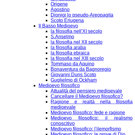
Origene
Agostino
Dionigi lo pseudo-Areopagita
Scoto Eriugena
Il Basso Medioevo
la filosofia nell'XI secolo
S.Anselmo
la filosofia nel XII secolo
la filosofia araba
la filosofia ebraica
la filosofia nel XIII secolo
Tommaso da Aquino
Bonaventura da Bagnoregio
Giovanni Duns Scoto
Guglielmo di Ockham
Medioevo filosofico
Attualità del pensiero medioevale
Cancellare il Medioevo filosofico?
Ragione e realtà nella filosofia
medioevale
Medioevo filosofico: fede e ragione
Medioevo filosofico: il realismo
conoscitivo
Medioevo filosofico: l'ilemorfismo
Medioevo filosofico: le prove di Dio