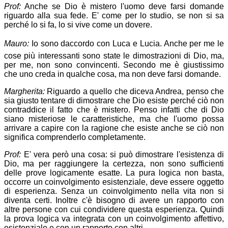
Prof:
Anche se Dio è mistero l'uomo deve farsi domande
riguardo alla sua fede. E' come per lo studio, se non si sa
perché lo si fa, lo si vive come un dovere.
Mauro:
Io sono daccordo con Luca e Lucia. Anche per me le
cose più interessanti sono state le dimostrazioni di Dio, ma,
per me, non sono convincenti. Secondo me è giustissimo
che uno creda in qualche cosa, ma non deve farsi domande.
Margherita:
Riguardo a quello che diceva Andrea, penso che
sia giusto tentare di dimostrare che Dio esiste perché ciò non
contraddice il fatto che è mistero. Penso infatti che di Dio
siano misteriose le caratteristiche, ma che l'uomo possa
arrivare a capire con la ragione che esiste anche se ciò non
significa comprenderlo completamente.
Prof:
E' vera però una cosa: si può dimostrare l'esistenza di
Dio, ma per raggiungere la certezza, non sono sufficienti
delle prove logicamente esatte. La pura logica non basta,
occorre un coinvolgimento esistenziale, deve essere oggetto
di esperienza. Senza un coinvolgimento nella vita non si
diventa certi. Inoltre c'è bisogno di avere un rapporto con
altre persone con cui condividere questa esperienza. Quindi
la prova logica va integrata con un coinvolgimento affettivo,
esistenziale e con un rapporto con altri.