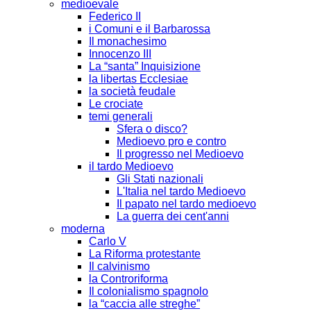
medioevale
Federico II
i Comuni e il Barbarossa
Il monachesimo
Innocenzo III
La “santa” Inquisizione
la libertas Ecclesiae
la società feudale
Le crociate
temi generali
Sfera o disco?
Medioevo pro e contro
Il progresso nel Medioevo
il tardo Medioevo
Gli Stati nazionali
L'Italia nel tardo Medioevo
Il papato nel tardo medioevo
La guerra dei cent'anni
moderna
Carlo V
La Riforma protestante
Il calvinismo
la Controriforma
Il colonialismo spagnolo
la “caccia alle streghe”