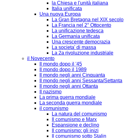
la Chiesa e l'unità italiana
Italia unificata
Una nuova Europa
La Gran Bretagna nel XIX secolo
La Francia nel 2° Ottocento
La unificazione tedesca
La Germania unificata
Una crescente democrazia
La societa' di massa
La 2a rivoluzione industriale
il Novecento
Il mondo dopo il '45
Il mondo dopo il 1989
Il mondo negli anni Cinquanta
Il mondo negli anni Sessanta/Settanta
Il mondo negli anni Ottanta
Il nazismo
La prima guerra mondiale
La seconda guerra mondiale
il comunismo
La natura del comunismo
Il comunismo e Marx
Espansione e declino
Il comunismo: gli inizi
Il comunismo sotto Stalin