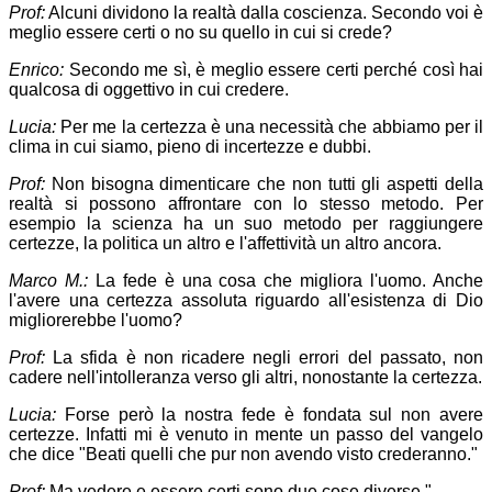
Prof:
Alcuni dividono la realtà dalla coscienza. Secondo voi è
meglio essere certi o no su quello in cui si crede?
Enrico:
Secondo me sì, è meglio essere certi perché così hai
qualcosa di oggettivo in cui credere.
Lucia:
Per me la certezza è una necessità che abbiamo per il
clima in cui siamo, pieno di incertezze e dubbi.
Prof:
Non bisogna dimenticare che non tutti gli aspetti della
realtà si possono affrontare con lo stesso metodo. Per
esempio la scienza ha un suo metodo per raggiungere
certezze, la politica un altro e l'affettività un altro ancora.
Marco M.:
La fede è una cosa che migliora l'uomo. Anche
l'avere una certezza assoluta riguardo all'esistenza di Dio
migliorerebbe l'uomo?
Prof:
La sfida è non ricadere negli errori del passato, non
cadere nell'intolleranza verso gli altri, nonostante la certezza.
Lucia:
Forse però la nostra fede è fondata sul non avere
certezze. Infatti mi è venuto in mente un passo del vangelo
che dice "Beati quelli che pur non avendo visto crederanno."
Prof:
Ma vedere e essere certi sono due cose diverse."