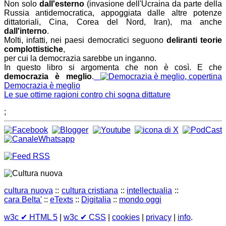
Non solo
dall'esterno
(invasione dell'Ucraina da parte della
Russia antidemocratica, appoggiata dalle altre potenze
dittatoriali, Cina, Corea del Nord, Iran), ma anche
dall'interno
.
Molti, infatti, nei paesi democratici seguono
deliranti teorie
complottistiche
,
per cui la democrazia sarebbe un inganno.
In questo libro si argomenta che non è così. E che
democrazia è meglio
.
Democrazia è meglio
Le sue ottime ragioni contro chi sogna dittature
;
cultura nuova
::
cultura cristiana
::
intellectualia
::
cara Belta'
::
eTexts
::
Digitalia
::
mondo oggi
w3c
✔ HTML 5
|
w3c
✔ CSS
|
cookies
|
privacy
|
info
.