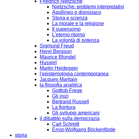
Friedrich Nietzsche
Nietzsche: problemi interpretativi
Apollineo e dionisiaco
Storia e scienza
La morale e la religione
Il superuomo
L'eterno ritorno
La volontà di potenza
Sigmund Freud
Henri Bergson
Maurice Blondel
Husserl
Martin Heidegger
l'epistemologia contemporanea
Jacques Maritain
la filosofia analitica
Gottlob Frege
Gli inizi
Bertrand Russell
La fioritura
Gli sviluppi americani
il dibattito sulla democrazia
Carl Schmitt
Ernst-Wolfgang Böckenförde
storia