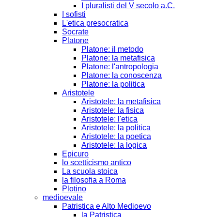
I pluralisti del V secolo a.C.
I sofisti
L'etica presocratica
Socrate
Platone
Platone: il metodo
Platone: la metafisica
Platone: l'antropologia
Platone: la conoscenza
Platone: la politica
Aristotele
Aristotele: la metafisica
Aristotele: la fisica
Aristotele: l'etica
Aristotele: la politica
Aristotele: la poetica
Aristotele: la logica
Epicuro
lo scetticismo antico
La scuola stoica
la filosofia a Roma
Plotino
medioevale
Patristica e Alto Medioevo
la Patristica