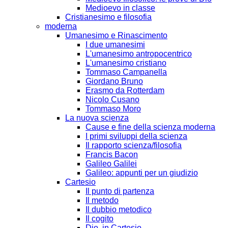
Medioevo in classe
Cristianesimo e filosofia
moderna
Umanesimo e Rinascimento
I due umanesimi
L'umanesimo antropocentrico
L'umanesimo cristiano
Tommaso Campanella
Giordano Bruno
Erasmo da Rotterdam
Nicolo Cusano
Tommaso Moro
La nuova scienza
Cause e fine della scienza moderna
I primi sviluppi della scienza
Il rapporto scienza/filosofia
Francis Bacon
Galileo Galilei
Galileo: appunti per un giudizio
Cartesio
Il punto di partenza
Il metodo
Il dubbio metodico
Il cogito
Dio, in Cartesio