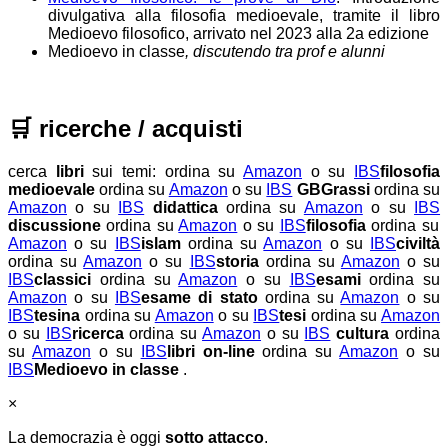
divulgativa alla filosofia medioevale, tramite il libro
Medioevo filosofico, arrivato nel 2023 alla 2a edizione
Medioevo in classe
, discutendo tra prof e alunni
🛒
ricerche / acquisti
cerca
libri
sui temi:
ordina su
Amazon
o su
IBS
filosofia
medioevale
ordina su
Amazon
o su
IBS
GBGrassi
ordina su
Amazon
o su
IBS
didattica
ordina su
Amazon
o su
IBS
discussione
ordina su
Amazon
o su
IBS
filosofia
ordina su
Amazon
o su
IBS
islam
ordina su
Amazon
o su
IBS
civiltà
ordina su
Amazon
o su
IBS
storia
ordina su
Amazon
o su
IBS
classici
ordina su
Amazon
o su
IBS
esami
ordina su
Amazon
o su
IBS
esame di stato
ordina su
Amazon
o su
IBS
tesina
ordina su
Amazon
o su
IBS
tesi
ordina su
Amazon
o su
IBS
ricerca
ordina su
Amazon
o su
IBS
cultura
ordina
su
Amazon
o su
IBS
libri on-line
ordina su
Amazon
o su
IBS
Medioevo in classe
.
×
La democrazia è oggi
sotto attacco
.