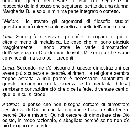
dell'anno, quella medioevale. Il testo che segue è un
resoconto della discussione seguitane, scritto da una alunna,
Margherita B., e solo in minima parte integrato o corretto.
"
Miriam:
Ho trovato gli argomenti di filosofia studiati
quest'anno più interessanti rispetto a quelli dell'anno scorso.
Luca:
Sono più interessanti perché si occupano di più di
etica e meno di metafisica. Le cose che mi sono piaciute
maggiormente sono state le varie dimostrazioni
dell'esistenza di Dio dei vari filosofi. Mi sembra che siano
convincenti, ma solo per i credenti.
Lucia:
Secondo me c'è bisogno di queste dimostrazioni per
avere più sicurezza e perché, altrimenti la religione sembra
troppo astratta. A mio parere è necessario, soprattutto in
questo periodo in cui la scienza [e la mentalità diffusa]
sembrano contraddire ciò che dice la fede, diventare certi di
quello in cui si crede.
Andrea:
Io penso che non bisogna cercare di dimostrare
l'esistenza di Dio perché la religione è basata sulla fede e
perché Dio è mistero. Quindi cercare di dimostrare che Dio
esiste, in modo razionale, è sbagliato perché se no non c'è
più bisogno della fede.