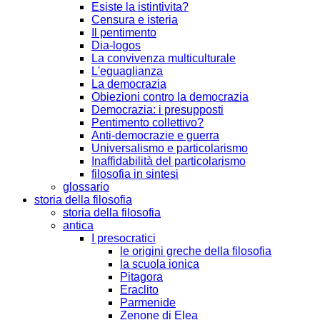
Esiste la istintivita?
Censura e isteria
Il pentimento
Dia-logos
La convivenza multiculturale
L'eguaglianza
La democrazia
Obiezioni contro la democrazia
Democrazia: i presupposti
Pentimento collettivo?
Anti-democrazie e guerra
Universalismo e particolarismo
Inaffidabilità del particolarismo
filosofia in sintesi
glossario
storia della filosofia
storia della filosofia
antica
I presocratici
le origini greche della filosofia
la scuola ionica
Pitagora
Eraclito
Parmenide
Zenone di Elea