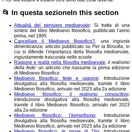
📂
In questa sezione
In this section
Attualità del pensiero medioevale
: Si tratta di una
sintesi del libro Medioevo filosofico, pubblicato l'anno
prima, nel 1995
Cancellare il Medioevo filosofico?
, una ingiusta
dimenticanza
: articolo pubblicato su
Per la filosofia
, in
cui si difende l'importanza della filosofia medioevale,
ingiustamente trascurata nelle scuole
Ragione e realtà nella filosofia medioevale
, il realismo
della fede
: un articolo che riassume la prima edizione
di Medioevo filosofico
Medioevo filosofico: fede e ragione
: Introduzione
divulgativa alla filosofia medioevale, tramite il libro
Medioevo filosofico, arrivato nel 2023 alla 2a edizione
Medioevo filosofico: il realismo conoscitivo
:
Introduzione divulgativa alla filosofia medioevale,
tramite il libro Medioevo filosofico, arrivato nel 2023
alla 2a edizione
Medioevo filosofico: l'ilemorfismo
: Introduzione
divulgativa alla filosofia medioevale, tramite il libro
Medioevo filosofico, arrivato nel 2023 alla 2a edizione
Medioevo filosofico: le prove di Dio
: Introduzione