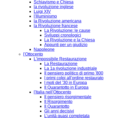
Schiavismo e Chiesa
la rivoluzione inglese
Luigi XIV
l'Illuminismo
la Rivoluzione americana
la Rivoluzione francese
La Rivoluzione: le cause
Sviluppi cronologici
La Rivoluzione e la Chiesa
Appunti per un giudizio
Napoleone
l'Ottocento
L'impossibile Restaurazione
La Restaurazione
La 1a rivoluzione industriale
Il pensiero politico di primo '800
I primi colpi all'ordine restaurato
I moti del '30 in Europa
Il Quarantotto in Europa
l'Italia nell'Ottocento
Il pensiero risorgimentale
Il Risorgimento
Il Quarantotto
Gli anni decisivi
L’unità quasi completata