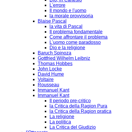
L'errore
Il mondo e l'uomo
la morale provvisoria
Blaise Pascal
la vita di Pascal
Il problema fondamentale
Come affrontare il problema
L'uomo come paradosso
Dio e la religione
Baruch Spinoza
Gottfried Wilhelm Leibniz
Thomas Hobbes
John Locke
David Hume
Voltaire
Rousseau
Immanuel Kant
Immanuel Kant
Il periodo pre-critico
la Critica della Ragion Pura
la Critica della Ragion pratica
La religione
La politica
La Critica del Giudizio