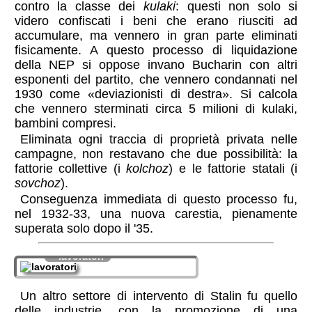
contro la classe dei
kulaki
: questi non solo si
videro confiscati i beni che erano riusciti ad
accumulare, ma vennero in gran parte eliminati
fisicamente. A questo processo di liquidazione
della NEP si oppose invano Bucharin con altri
esponenti del partito, che vennero condannati nel
1930 come
deviazionisti di destra
. Si calcola
che vennero sterminati circa 5 milioni di kulaki,
bambini compresi.
Eliminata ogni traccia di proprietà privata nelle
campagne, non restavano che due possibilità: la
fattorie collettive (i
kolchoz
) e le fattorie statali (i
sovchoz
).
Conseguenza immediata di questo processo fu,
nel 1932-33, una nuova carestia, pienamente
superata solo dopo il '35.
lavoratori
Un altro settore di intervento di Stalin fu quello
delle industrie, con la promozione di una