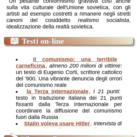
Un pesante conformismo gravava così anche
sulla vita culturale dell'Unione sovietica, con gli
artisti ad esempio costretti a rimanere negli stretti
canoni del cosiddetto
realismo socialista
,
idealizzazione della realtà sovietica.
📖
Testi on-line
Il comunismo: una terribile
carneficina
,
almeno 200 milioni di vittime
:
un testo di Eugenio Corti, scrittore cattolico
del '900. Una vibrante denuncia degli orrori
del comunismo reale
la Terza internazionale
,
I 21 punti
:
testo in traduzione italiana dei 21 punti
fissanti dalla Terza Internazionale per
coordinare la diffusione del comunismo
fuori dalla Russia
Stalin voleva usare Hitler
,
Intervista di
Mara Quadri a Viktor Suvorov
: intervista a
Suvorov: l'URSS fu spiazzata perché si