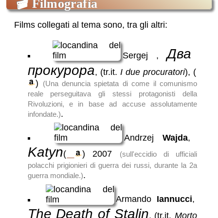
🎬
Filmografìa
preparava non alla difesa ma all'attacco,
usando il nazismo come rompighiaccio per
Films collegati al tema sono, tra gli altri:
sfondare in Occidente.
Lo stalinismo
,
nelle parole di
Solgenitsin
: brani da L'Arcipelago Gulag
Два
Sergej
,
Alexander Solgenitsin sulla spietata
прокурора
repressività del regime stalinano
, (tr.it.
I due procuratori
),
(
Un tragicomico servilismo
,
applaudire
)
(Una denuncia spietata di come il comunismo
senza fermarsi
: In Unione sovietica
reale perseguitava gli stessi protagonisti della
esisteva il terrore di non manifestarsi
Rivoluzioni, e in base ad accuse assolutamente
abbastanza pro-Stalin
.
infondate.)
Il comunismo: la morte di Stalin
,
un
grottesco balletto sul suo cadavere
: articolo
Andrzej
Wajda
,
di Massimo Caprara
Katyn
Uno scherzo pericoloso
,
Un episodio
(
)
2007
(sull'eccidio di ufficiali
da
Vita e destino
, di V.Grossmann
:
polacchi prigionieri di guerra dei russi, durante la 2a
l'innocente scherzo di un bimbo di 4 anni,
.
guerra mondiale.)
che altera un ritratto di Stalin diventa un
grave problema: grave imbarazzo e paura
Armando
Iannucci
,
dei parenti
The Death of Stalin
Staligrando: un inferno!
,
Io, eroe di
, (tr.it.
Morto