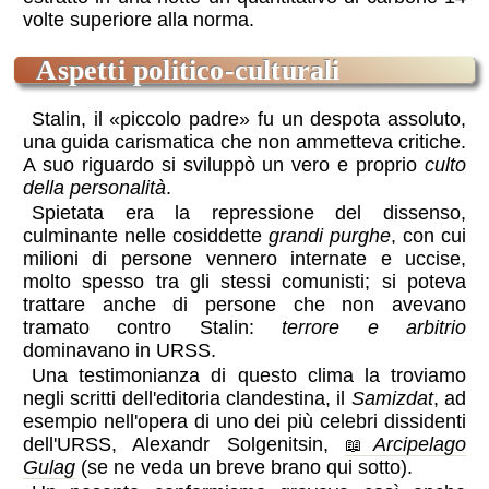
volte superiore alla norma.
aspetti politico-culturali
Stalin, il
piccolo padre
fu un despota assoluto,
una guida carismatica che non ammetteva critiche.
A suo riguardo si sviluppò un vero e proprio
culto
della personalità
.
Spietata era la repressione del dissenso,
culminante nelle cosiddette
grandi purghe
, con cui
milioni di persone vennero internate e uccise,
molto spesso tra gli stessi comunisti; si poteva
trattare anche di persone che non avevano
tramato contro Stalin:
terrore e arbitrio
dominavano in URSS.
Una testimonianza di questo clima la troviamo
negli scritti dell'editoria clandestina, il
Samizdat
, ad
esempio nell'opera di uno dei più celebri dissidenti
dell'URSS, Alexandr Solgenitsin,
Arcipelago
Gulag
(se ne veda un breve brano qui sotto).