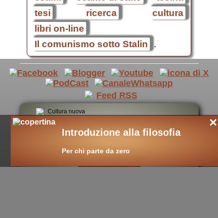
tesi
ricerca
cultura
libri on-line
Il comunismo sotto Stalin
.
×
cultura nuova
Introduzione alla filosofia
::
cultura cristiana
Per chi parte da zero
::
intellectualia
::
cara Belta'
::
eTexts