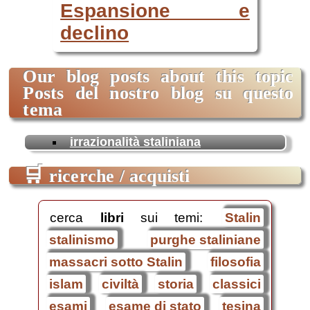
Espansione e
declino
Our blog posts about this topic
Posts del nostro blog su questo
tema
irrazionalità staliniana
🛒
ricerche / acquisti
cerca
libri
sui temi:
Stalin
stalinismo
purghe staliniane
massacri sotto Stalin
filosofia
islam
civiltà
storia
classici
esami
esame di stato
tesina