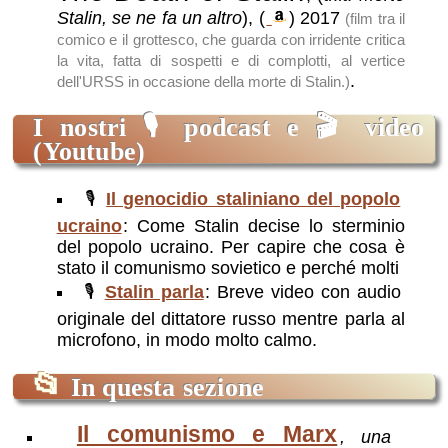
Stalingrado, ho visto l’inferno in terra
: 60
Stalin, se ne fa un altro
),
(
)
2017
(film tra il
anni dopo Gamlet Dallakjan, eroe di
comico e il grottesco, che guarda con irridente critica
Stalingrado, rivive l’assedio che fece quasi
la vita, fatta di sospetti e di complotti, al vertice
due milioni di morti; articolo apparso sul
.
dell'URSS in occasione della morte di Stalin.)
Corriere della Sera, il 1 nov 2003
I nostri 🎙️
podcast
e 🎬
video
(Youtube)
🎙️
Il genocidio staliniano del popolo
ucraino
: Come Stalin decise lo sterminio
del popolo ucraino. Per capire che cosa è
stato il comunismo sovietico e perché molti
🎙️
Stalin parla
: Breve video con audio
originale del dittatore russo mentre parla al
microfono, in modo molto calmo.
📂
In questa sezione
Il comunismo e Marx
, una