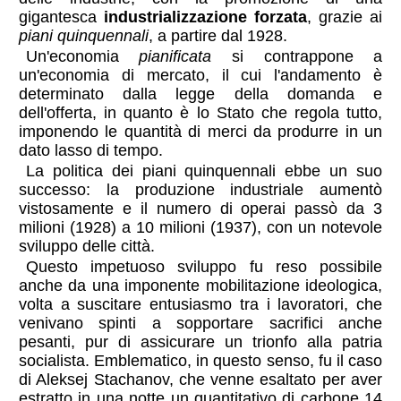
gigantesca
industrializzazione forzata
, grazie ai
piani quinquennali
, a partire dal 1928.
Un'economia
pianificata
si contrappone a
un'economia di mercato, il cui l'andamento è
determinato dalla legge della domanda e
dell'offerta, in quanto è lo Stato che regola tutto,
imponendo le quantità di merci da produrre in un
dato lasso di tempo.
La politica dei piani quinquennali ebbe un suo
successo: la produzione industriale aumentò
vistosamente e il numero di operai passò da 3
milioni (1928) a 10 milioni (1937), con un notevole
sviluppo delle città.
Questo impetuoso sviluppo fu reso possibile
anche da una imponente mobilitazione ideologica,
volta a suscitare entusiasmo tra i lavoratori, che
venivano spinti a sopportare sacrifici anche
pesanti, pur di assicurare un trionfo alla patria
socialista. Emblematico, in questo senso, fu il caso
di Aleksej Stachanov, che venne esaltato per aver
estratto in una notte un quantitativo di carbone 14