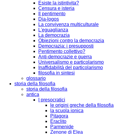
Esiste la istintivita?
Censura e isteria
Il pentimento
Dia-logos
La convivenza multiculturale
L'eguaglianza
La democrazia
Obiezioni contro la democrazia
Democrazia: i presupposti
Pentimento collettivo?
Anti-democrazie e guerra
Universalismo e particolarismo
Inaffidabilità del particolarismo
filosofia in sintesi
glossario
storia della filosofia
storia della filosofia
antica
I presocratici
le origini greche della filosofia
la scuola ionica
Pitagora
Eraclito
Parmenide
Zenone di Elea