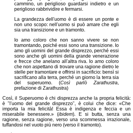
cammino, un periglioso guardarsi indietro e un
periglioso rabbrividire e fermarsi.
La grandezza dell'uomo è di essere un ponte e
non uno scopo: nell'uomo si può amare che egli
sia una transizione e un tramonto.
Io amo coloro che non sanno vivere se non
tramontando, poiché essi sono una transizione. Io
amo gli uomini del grande disprezzo, perché essi
sono anche gli uomini della grande venerazione
e frecce che anelano all'altra riva. Io amo coloro
che non aspettano di trovare una ragione dietro le
stelle per tramontare e offrirsi in sacrificio: bensì si
sacrificano alla terra, perché un giorno la terra sia
del superuomo. (
Così parlò Zarathustra
,
prefazione di Zarathustra)
Così, il Superuomo è chi disprezza anche la propria felicità:
è "l'uomo del grande disprezzo", è colui che dice: «Che
importa la mia felicità! Essa è indigenza e feccia e un
miserabile benessere.» (
ibidem
). E si butta, senza una
ragione, senza ragione, verso una scommessa irrazionale,
tuffandosi nel vuoto più nero (verso il tramonto).