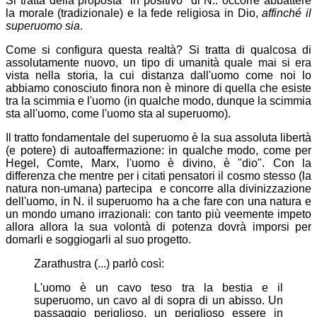
Si tratta della proposta "in positivo" di N.: occorre abbattere
la morale (tradizionale) e la fede religiosa in Dio,
affinché il
superuomo sia
.
Come si configura questa realtà? Si tratta di qualcosa di
assolutamente nuovo, un tipo di umanità quale mai si era
vista nella storia, la cui distanza dall'uomo come noi lo
abbiamo conosciuto finora non è minore di quella che esiste
tra la scimmia e l'uomo (in qualche modo, dunque la scimmia
sta all'uomo, come l'uomo sta al superuomo).
Il tratto fondamentale del superuomo è la sua assoluta libertà
(e potere) di autoaffermazione: in qualche modo, come per
Hegel, Comte, Marx, l'uomo è divino, è "dio". Con la
differenza che mentre per i citati pensatori il cosmo stesso (la
natura non-umana) partecipa e concorre alla divinizzazione
dell'uomo, in N. il superuomo ha a che fare con una natura e
un mondo umano irrazionali: con tanto più veemente impeto
allora allora la sua volontà di potenza dovrà imporsi per
domarli e soggiogarli al suo progetto.
Zarathustra (...) parlò così:
L'uomo è un cavo teso tra la bestia e il
superuomo, un cavo al di sopra di un abisso. Un
passaggio periglioso, un periglioso essere in