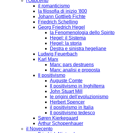
l'Ottocento
il romanticismo
la filosofia di inizio '800
Johann Gottlieb Fichte
Friedrich Schelling
Georg Friedrich Hegel
la Fenomenologia dello Spirito
Hegel: il Sistema
Hegel: la storia
Destra e sinistra hegeliane
Ludwig Feuerbach
Karl Marx
Marx: pars destruens
Marx: analisi e proposta
Il positivismo
Auguste Comte
Il positivismo in Inghilterra
John Stuart Mill
le origini dell'evoluzionismo
Herbert Spencer
il positivismo in Italia
Il positivismo tedesco
Søren Kierkegaard
Arthur Schopenhauer
il Novecento