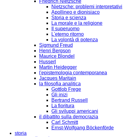
Friedrich Nietzsche
Nietzsche: problemi interpretativi
Apollineo e dionisiaco
Storia e scienza
La morale e la religione
Il superuomo
L'eterno ritorno
La volontà di potenza
Sigmund Freud
Henri Bergson
Maurice Blondel
Husserl
Martin Heidegger
l'epistemologia contemporanea
Jacques Maritain
la filosofia analitica
Gottlob Frege
Gli inizi
Bertrand Russell
La fioritura
Gli sviluppi americani
il dibattito sulla democrazia
Carl Schmitt
Ernst-Wolfgang Böckenförde
storia