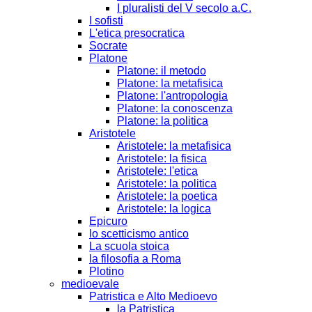
I pluralisti del V secolo a.C.
I sofisti
L'etica presocratica
Socrate
Platone
Platone: il metodo
Platone: la metafisica
Platone: l'antropologia
Platone: la conoscenza
Platone: la politica
Aristotele
Aristotele: la metafisica
Aristotele: la fisica
Aristotele: l'etica
Aristotele: la politica
Aristotele: la poetica
Aristotele: la logica
Epicuro
lo scetticismo antico
La scuola stoica
la filosofia a Roma
Plotino
medioevale
Patristica e Alto Medioevo
la Patristica