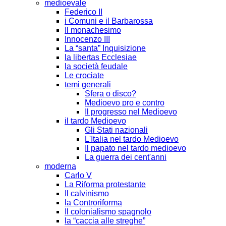
medioevale
Federico II
i Comuni e il Barbarossa
Il monachesimo
Innocenzo III
La “santa” Inquisizione
la libertas Ecclesiae
la società feudale
Le crociate
temi generali
Sfera o disco?
Medioevo pro e contro
Il progresso nel Medioevo
il tardo Medioevo
Gli Stati nazionali
L'Italia nel tardo Medioevo
Il papato nel tardo medioevo
La guerra dei cent'anni
moderna
Carlo V
La Riforma protestante
Il calvinismo
la Controriforma
Il colonialismo spagnolo
la “caccia alle streghe”