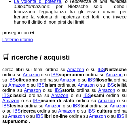
La volontà di potenza
, o l'ebbrezza di una illimitata
autoaffermazione
: per Nietzsche solo i deboli
teorizzano l'eguaglianza tra gli esseri umani, per
frenare la volontà di npotenza dei forti, che invece
hanno il diritto di non pirsi dei limiti
prosegui con ⏭️:
L'eterno ritorno
🛒
ricerche / acquisti
cerca
libri
sui temi:
ordina su
Amazon
o su
IBS
Nietzsche
ordina su
Amazon
o su
IBS
superuomo
ordina su
Amazon
o
su
IBS
oltreuomo
ordina su
Amazon
o su
IBS
filosofia
ordina
su
Amazon
o su
IBS
islam
ordina su
Amazon
o su
IBS
civiltà
ordina su
Amazon
o su
IBS
storia
ordina su
Amazon
o su
IBS
classici
ordina su
Amazon
o su
IBS
esami
ordina su
Amazon
o su
IBS
esame di stato
ordina su
Amazon
o su
IBS
tesina
ordina su
Amazon
o su
IBS
tesi
ordina su
Amazon
o su
IBS
ricerca
ordina su
Amazon
o su
IBS
cultura
ordina
su
Amazon
o su
IBS
libri on-line
ordina su
Amazon
o su
IBS
Il
superuomo
.