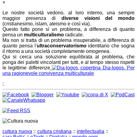
×
Le nostre società vedono, al loro interno, una sempre
maggior presenza di
diverse visioni del mondo
(cristianesimo, islam, ateismo e così via).
Questo fatto pone sì un problema, a differenza di quanto
pensa un
multiculturalismo
radicale.
Ma non si tratta di un problema insuperabile, a differenza di
quanto pensa l'
ultraconservatorismo
identitario che sogna
il ritorno a una società
completamente omogenea
.
Qui si cerca una soluzione equilibrata al problema, che
ponga dei paletti vincolanti per tutti, e al tempo stesso rispetti
le legittime differenze
Dia-logos.
Per
una ragionevole convivenza multiculturale
;
cultura nuova
::
cultura cristiana
::
intellectualia
::
cara Belta'
::
eTexts
::
Digitalia
::
mondo oggi