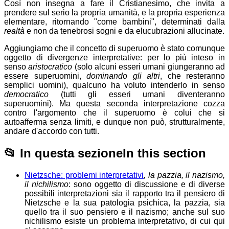
Così non insegna a fare il Cristianesimo, che invita a
prendere sul serio la propria umanità, e la propria esperienza
elementare, ritornando "come bambini", determinati dalla
realtà
e non da tenebrosi sogni e da elucubrazioni allucinate.
Aggiungiamo che il concetto di superuomo è stato comunque
oggetto di divergenze interpretative: per lo più inteso in
senso
aristocratico
(solo alcuni esseri umani giungeranno ad
essere superuomini,
dominando gli altri
, che resteranno
semplici uomini), qualcuno ha voluto intenderlo in senso
democratico
(tutti gli esseri umani diventeranno
superuomini). Ma questa seconda interpretazione cozza
contro l'argomento che il superuomo è colui che si
autoafferma senza limiti, e dunque non può, strutturalmente,
andare d'accordo con tutti.
📂
In questa sezione
In this section
Nietzsche: problemi interpretativi
, la pazzia, il nazismo,
il nichilismo
: sono oggetto di discussione e di diverse
possibili interpretazioni sia il rapporto tra il pensiero di
Nietzsche e la sua patologia psichica, la pazzia, sia
quello tra il suo pensiero e il nazismo; anche sul suo
nichilismo esiste un problema interpretativo, di cui qui