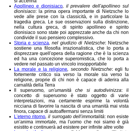
si accenna
Apollineo e dionisiaco
, il prevalere dell'apollineo sul
dionisiaco
: la prima opera importante di Nietzsche lo
vede alle prese con la classicità, e in particolare la
tragedia greca. Le sue osservazioni sulla distinzione,
nella cultura greca, di spirito apollineo e spirito
dionisiaco sono state poi apprezzate anche da chi non
condivide il suo pensiero complessivo.
Storia e scienza
, nel giudizio di Nietzsche
: Nietzsche
sostiene una filosofia irrazionalistica, che lo porta a
disprezzare quell'opera della ragione che è la scienza
ed ha una concezione superomistica, che lo porta a
vedere nel passato un vincolo insopportabile
La morale e la religione
, secondo Nietzsche
: egli fu
fortemente critico sia verso la morale sia verso la
religione, proprie di chi non è capace di aderira alla
carnalità della Terra
Il superuomo
, un'umanità che si autodivinizza
: il
concetto di superuomo è stato oggetto di varie
interpretazioni, ma certamente esprime la volontà
nicciana di favorire la nascita di una umanità mai vista
finora, capace di autoaffermarsi senza limiti
L'eterno ritorno
, il surrogato dell'immortalità
: non esiste
un'anima immortale, ma l'uomo che noi siamo è già
esistito e continuerà ad esistere per infinite altre volte