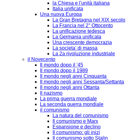
la Chiesa e l'unità italiana
Italia unificata
Una nuova Europa
La Gran Bretagna nel XIX secolo
La Francia nel 2° Ottocento
La unificazione tedesca
La Germania unificata
Una crescente democrazia
La societa' di massa
La 2a rivoluzione industriale
il Novecento
Il mondo dopo il '45
Il mondo dopo il 1989
Il mondo negli anni Cinquanta
Il mondo negli anni Sessanta/Settanta
Il mondo negli anni Ottanta
Il nazismo
La prima guerra mondiale
La seconda guerra mondiale
il comunismo
La natura del comunismo
Il comunismo e Marx
Espansione e declino
Il comunismo: gli inizi
Il comunismo sotto Stalin