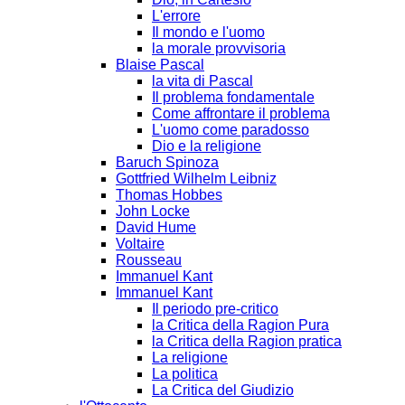
L'errore
Il mondo e l'uomo
la morale provvisoria
Blaise Pascal
la vita di Pascal
Il problema fondamentale
Come affrontare il problema
L'uomo come paradosso
Dio e la religione
Baruch Spinoza
Gottfried Wilhelm Leibniz
Thomas Hobbes
John Locke
David Hume
Voltaire
Rousseau
Immanuel Kant
Immanuel Kant
Il periodo pre-critico
la Critica della Ragion Pura
la Critica della Ragion pratica
La religione
La politica
La Critica del Giudizio