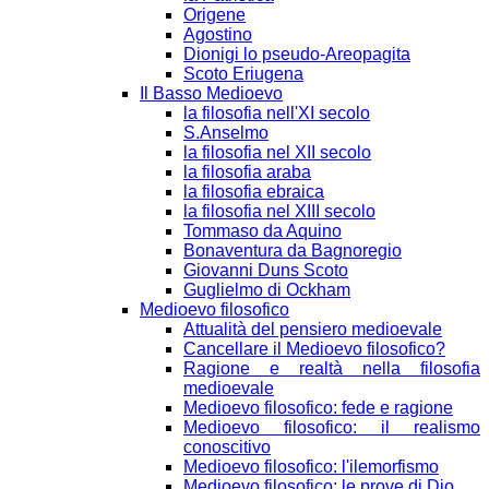
Origene
Agostino
Dionigi lo pseudo-Areopagita
Scoto Eriugena
Il Basso Medioevo
la filosofia nell'XI secolo
S.Anselmo
la filosofia nel XII secolo
la filosofia araba
la filosofia ebraica
la filosofia nel XIII secolo
Tommaso da Aquino
Bonaventura da Bagnoregio
Giovanni Duns Scoto
Guglielmo di Ockham
Medioevo filosofico
Attualità del pensiero medioevale
Cancellare il Medioevo filosofico?
Ragione e realtà nella filosofia
medioevale
Medioevo filosofico: fede e ragione
Medioevo filosofico: il realismo
conoscitivo
Medioevo filosofico: l'ilemorfismo
Medioevo filosofico: le prove di Dio