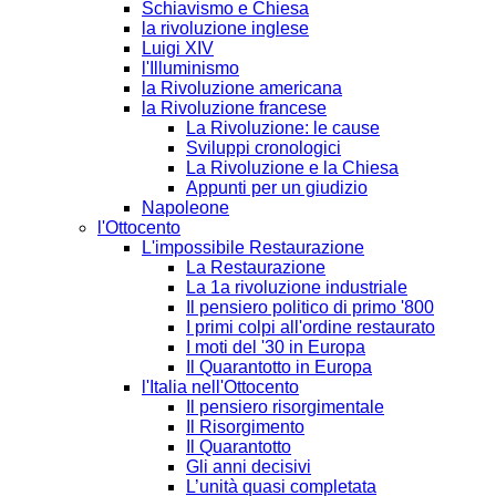
Schiavismo e Chiesa
la rivoluzione inglese
Luigi XIV
l'Illuminismo
la Rivoluzione americana
la Rivoluzione francese
La Rivoluzione: le cause
Sviluppi cronologici
La Rivoluzione e la Chiesa
Appunti per un giudizio
Napoleone
l'Ottocento
L'impossibile Restaurazione
La Restaurazione
La 1a rivoluzione industriale
Il pensiero politico di primo '800
I primi colpi all'ordine restaurato
I moti del '30 in Europa
Il Quarantotto in Europa
l'Italia nell'Ottocento
Il pensiero risorgimentale
Il Risorgimento
Il Quarantotto
Gli anni decisivi
L’unità quasi completata