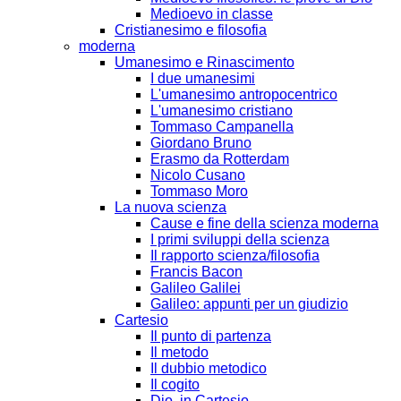
Medioevo in classe
Cristianesimo e filosofia
moderna
Umanesimo e Rinascimento
I due umanesimi
L'umanesimo antropocentrico
L'umanesimo cristiano
Tommaso Campanella
Giordano Bruno
Erasmo da Rotterdam
Nicolo Cusano
Tommaso Moro
La nuova scienza
Cause e fine della scienza moderna
I primi sviluppi della scienza
Il rapporto scienza/filosofia
Francis Bacon
Galileo Galilei
Galileo: appunti per un giudizio
Cartesio
Il punto di partenza
Il metodo
Il dubbio metodico
Il cogito
Dio, in Cartesio