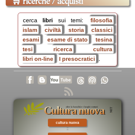
🛒
ricerche / acquisti
cerca
libri
sui temi:
filosofia
islam
civiltà
storia
classici
esami
esame di stato
tesina
tesi
ricerca
cultura
libri on-line
I presocratici
.
cultura nuova
::