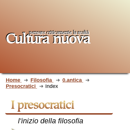
pensare criticamente la
realtà
Cultura nuova
Home
Filosofia
0.antica
Presocratici
Index
I presocratici
l'inizio della filosofia