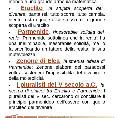
mondo è una grande armonia matematica
Eraclito
, la stupita scoperta del
divenire
: panta rei, tutto scorre, tutto cambia,
niente resta uguale a sé stesso: è la grande
scoperta di Eraclito
Parmenide
, l'inesorabile solidità del
reale
: Parmenide sottolinea che la realtà ha
una ineliminabile, inesorabile solidità, ma lo
fa sacrificando un fattore della realtà: la sua
mutevolezza
Zenone di Elea
, la strenua difesa di
Parmenide
: Zenone elabora dei paradossi
volti a sostenere l'impossibilità del divenire e
della molteplicità
I pluralisti del V secolo a.C.
, la
ricerca di sintesi tra Eraclito e Parmenide
: I
pluralisti del V sec. cercarono di conciliare il
principio parmenideo dell'essere con quello
eracliteo del divenire