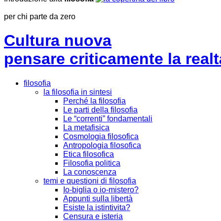
per chi parte da zero
Cultura nuova
pensare criticamente la
realt
filosofia
la filosofia in sintesi
Perché la filosofia
Le parti della filosofia
Le “correnti” fondamentali
La metafisica
Cosmologia filosofica
Antropologia filosofica
Etica filosofica
Filosofia politica
La conoscenza
temi e questioni di filosofia
Io-biglia o io-mistero?
Appunti sulla libertà
Esiste la istintivita?
Censura e isteria