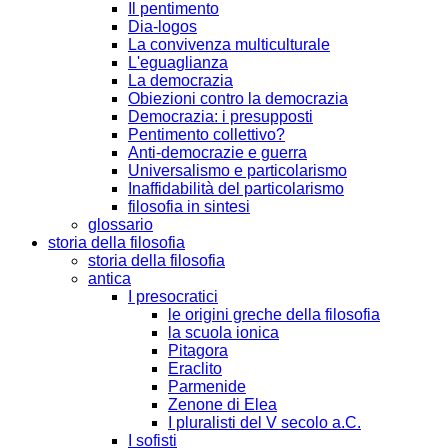
Il pentimento
Dia-logos
La convivenza multiculturale
L'eguaglianza
La democrazia
Obiezioni contro la democrazia
Democrazia: i presupposti
Pentimento collettivo?
Anti-democrazie e guerra
Universalismo e particolarismo
Inaffidabilità del particolarismo
filosofia in sintesi
glossario
storia della filosofia
storia della filosofia
antica
I presocratici
le origini greche della filosofia
la scuola ionica
Pitagora
Eraclito
Parmenide
Zenone di Elea
I pluralisti del V secolo a.C.
I sofisti