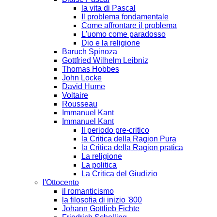
la vita di Pascal
Il problema fondamentale
Come affrontare il problema
L'uomo come paradosso
Dio e la religione
Baruch Spinoza
Gottfried Wilhelm Leibniz
Thomas Hobbes
John Locke
David Hume
Voltaire
Rousseau
Immanuel Kant
Immanuel Kant
Il periodo pre-critico
la Critica della Ragion Pura
la Critica della Ragion pratica
La religione
La politica
La Critica del Giudizio
l'Ottocento
il romanticismo
la filosofia di inizio '800
Johann Gottlieb Fichte