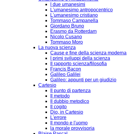
I due umanesimi
L'umanesimo antropocentrico
L'umanesimo cristiano
Tommaso Campanella
Giordano Bruno
Erasmo da Rotterdam
Nicolo Cusano
Tommaso Moro
La nuova scienza
Cause e fine della scienza moderna
I primi sviluppi della scienza
Il rapporto scienza/filosofia
Francis Bacon
Galileo Galilei
Galileo: appunti per un giudizio
Cartesio
Il punto di partenza
Il metodo
Il dubbio metodico
Il cogito
Dio, in Cartesio
L'errore
Il mondo e l'uomo
la morale provvisoria
Blaise Pascal