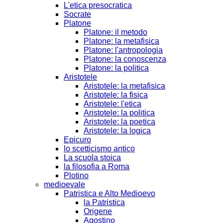
L'etica presocratica
Socrate
Platone
Platone: il metodo
Platone: la metafisica
Platone: l'antropologia
Platone: la conoscenza
Platone: la politica
Aristotele
Aristotele: la metafisica
Aristotele: la fisica
Aristotele: l'etica
Aristotele: la politica
Aristotele: la poetica
Aristotele: la logica
Epicuro
lo scetticismo antico
La scuola stoica
la filosofia a Roma
Plotino
medioevale
Patristica e Alto Medioevo
la Patristica
Origene
Agostino