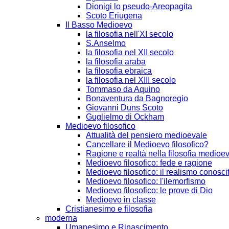
Dionigi lo pseudo-Areopagita
Scoto Eriugena
Il Basso Medioevo
la filosofia nell'XI secolo
S.Anselmo
la filosofia nel XII secolo
la filosofia araba
la filosofia ebraica
la filosofia nel XIII secolo
Tommaso da Aquino
Bonaventura da Bagnoregio
Giovanni Duns Scoto
Guglielmo di Ockham
Medioevo filosofico
Attualità del pensiero medioevale
Cancellare il Medioevo filosofico?
Ragione e realtà nella filosofia medioe
Medioevo filosofico: fede e ragione
Medioevo filosofico: il realismo conosci
Medioevo filosofico: l'ilemorfismo
Medioevo filosofico: le prove di Dio
Medioevo in classe
Cristianesimo e filosofia
moderna
Umanesimo e Rinascimento