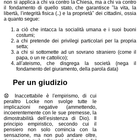
non si applica a chi va contro la Chiesa, ma a chi va contro
il fondamento di quello stato, che garantisce "la vita, la
libertà, l'integrità fisica (..) e la proprietà" dei cittadini, ossia
a quanto segue:
a ciò che intacca la socialità umana e i suoi buoni
costumi;
a chi pretende dei privilegi particolari per la propria
setta;
a chi si sottomette ad un sovrano straniero (come il
papa, o un re cattolico);
all'ateismo, che disgrega la società (nega il
fondamento del giuramento, della parola data)
⚖
Per un giudizio
😧
Inaccettabile è l'empirismo, di cui
peraltro Locke non svolge tutte le
implicazioni negative (ammettendo,
incoerentemente con le sue premesse, la
dimostrabilità dell'esistenza di Dio). Il
principio empiristico, secondo cui il
pensiero non solo comincia con la
sensazione, ma non può andare oltre,