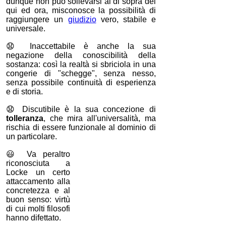
dunque non può sollevarsi al di sopra del
qui ed ora, misconosce la possibilità di
raggiungere un
giudizio
vero, stabile e
universale.
😧
Inaccettabile è anche la sua
negazione della conoscibilità della
sostanza: così la realtà si sbriciola in una
congerie di "schegge", senza nesso,
senza possibile continuità di esperienza
e di storia.
😧
Discutibile è la sua concezione di
tolleranza
, che mira all'universalità, ma
rischia di essere funzionale al dominio di
un particolare.
😃
Va peraltro
riconosciuta a
Locke un certo
attaccamento alla
concretezza e al
buon senso: virtù
di cui molti filosofi
hanno difettato.