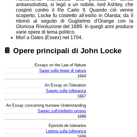
antiassolutista, si legò a un nobile, lord Ashley, che
cospirò contro il Re Carlo II. Quando ciò venne
scoperto, Locke fu costretto all'esilio in Olanda; da lì
ritornò al seguito di Guglielmo d'Orange con la
Gloriosa Rivoluzione
del 1689. In quegli anni produce
varie opere di tema politico.
Morì a Oates (Essex) nel 1704.
📔
Opere principali di John Locke
titolo
Essays on the Law of Nature
originale
Saggi sulla legge di natura
titolo
1664
ital.
(o
An Essay on Toleration
edizione)
Saggio sulla tolleranza
anno
1667
An Essay concerning humane Understanding
Saggio sull'intelletto umano
1689
Epistola de tolerantia
Lettera sulla tolleranza
1689