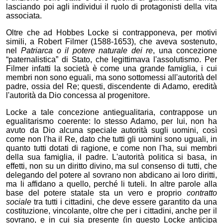
lasciando poi agli individui il ruolo di protagonisti della vita
associata.
Oltre che ad Hobbes Locke si contrapponeva, per motivi
simili, a Robert Filmer (1588-1653), che aveva sostenuto,
nel
Patriarca o il potere naturale dei re
, una concezione
“paternalistica” di Stato, che legittimava l'assolutismo. Per
Filmer infatti la società è come una grande famiglia, i cui
membri non sono eguali, ma sono sottomessi all'autorità del
padre, ossia del Re; questi, discendente di Adamo, eredità
l'autorità da Dio concessa al progenitore.
Locke a tale concezione antiegualitaria, contrappose un
egualitarismo coerente: lo stesso Adamo, per lui, non ha
avuto da Dio alcuna speciale autorità sugli uomini, così
come non l'ha il Re, dato che tutti gli uomini sono uguali, in
quanto tutti dotati di ragione, e come non l'ha, sui membri
della sua famiglia, il padre. L'autorità politica si basa, in
effetti, non su un diritto divino, ma sul consenso di tutti, che
delegando del potere al sovrano non abdicano ai loro diritti,
ma li affidano a quello, perché li tuteli. In altre parole alla
base del potere statale sta un vero e proprio
contratto
sociale
tra tutti i cittadini, che deve essere garantito da una
costituzione, vincolante, oltre che per i cittadini, anche per il
sovrano, e in cui sia presente (in questo Locke anticipa