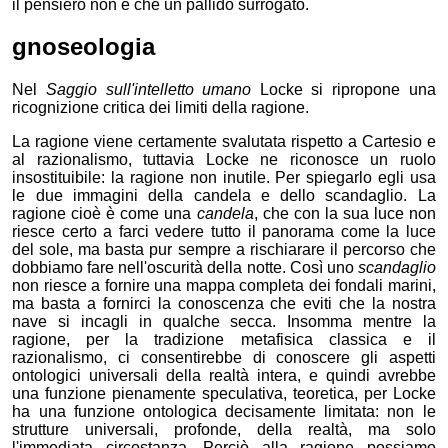
il pensiero non è che un pallido surrogato.
gnoseologia
Nel
Saggio sull'intelletto umano
Locke si ripropone una
ricognizione critica dei limiti della ragione.
La ragione viene certamente svalutata rispetto a Cartesio e
al razionalismo, tuttavia Locke ne riconosce un ruolo
insostituibile: la ragione non inutile. Per spiegarlo egli usa
le due immagini della candela e dello scandaglio. La
ragione cioè è come una
candela
, che con la sua luce non
riesce certo a farci vedere tutto il panorama come la luce
del sole, ma basta pur sempre a rischiarare il percorso che
dobbiamo fare nell'oscurità della notte. Così uno
scandaglio
non riesce a fornire una mappa completa dei fondali marini,
ma basta a fornirci la conoscenza che eviti che la nostra
nave si incagli in qualche secca. Insomma mentre la
ragione, per la tradizione metafisica classica e il
razionalismo, ci consentirebbe di conoscere gli aspetti
ontologici universali della realtà intera, e quindi avrebbe
una funzione pienamente speculativa, teoretica, per Locke
ha una funzione ontologica decisamente limitata: non le
strutture universali, profonde, della realtà, ma solo
l'immediata circostanza. Perciò alla ragione possiamo