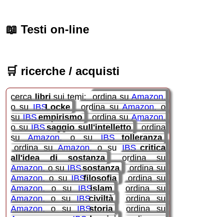
📖
Testi on-line
🛒
ricerche / acquisti
cerca
libri
sui temi:
ordina su
Amazon
o su
IBS
Locke
ordina su
Amazon
o
su
IBS
empirismo
ordina su
Amazon
o su
IBS
saggio sull'intelletto
ordina
su
Amazon
o su
IBS
tolleranza
ordina su
Amazon
o su
IBS
critica
all'idea di sostanza
ordina su
Amazon
o su
IBS
sostanza
ordina su
Amazon
o su
IBS
filosofia
ordina su
Amazon
o su
IBS
islam
ordina su
Amazon
o su
IBS
civiltà
ordina su
Amazon
o su
IBS
storia
ordina su