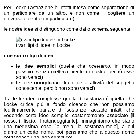
Per Locke l'astrazione è infatti intesa come separazione di
un particolare da un altro, e non come il cogliere un
universale dentro un particolare)
le nostre idee si distinguono come dallo schema seguente:
i vari tipi di idee in Locke
due sono i tipi di idee
:
le idee
semplici
(quelle che
riceviamo
, in modo
passivo, senza metterci niente di nostro, perciò esse
sono veraci)
le idee
complesse
(frutto della attività del soggetto
conoscente, perciò non sono veraci)
Tra le tre idee complesse quella di sostanza è quella che
Locke critica più a fondo dicendo che non possiamo
legittimamente parlare di sostanze; accade infatti che
vedendo certe idee semplici costantemente associate [il
rosso, il liscio, il rotondeggiante], immaginiamo che siano
una medesima cosa [la mela, la sostanza-mela], a cui
diamo un certo nome, poi pensiamo che a questo nome
corrisponda una idea semplice)