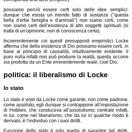
possiamo perciò essere certi solo delle idee semplici:
dunque che esista un mondo fatto di sostanze ("questa
bella d'erbe famiglia e d'animali") non siamo certi, come
non siamo certi dell'esistenza di altri soggetti spirituali (si
tratta di un'opinione, non di conoscenza certa).
Incoerentemente coi questi presupposti empiristici Locke
afferma che della esistenza di Dio possiamo essere certi, in
base al principio di causalità, intuitivamente evidente: il
puro nulla infatti non può produrre la realtà, questa occorre
sia prodotta da un Ente eminentemente reale, cioè Dio.
politica: il liberalismo di Locke
lo stato
Lo stato è visto da Locke come garante, non come padrone,
come assoluto; egli dunque si contrappone all'impostazione
di Hobbes, che conduceva all'assolutismo; centrale infatti,
in lui, come nel liberalismo, che da lui in qualche modo è
derivato, è l'individuo con i suoi diritti.
Funzione dello stato è solo quella di garantire tali diritti,