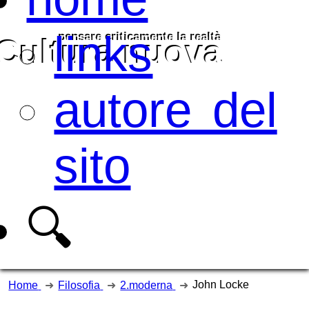
links
pensare criticamente la
realtà
Cultura nuova
autore del
sito
🔍
John Locke
Home
Filosofia
2.moderna