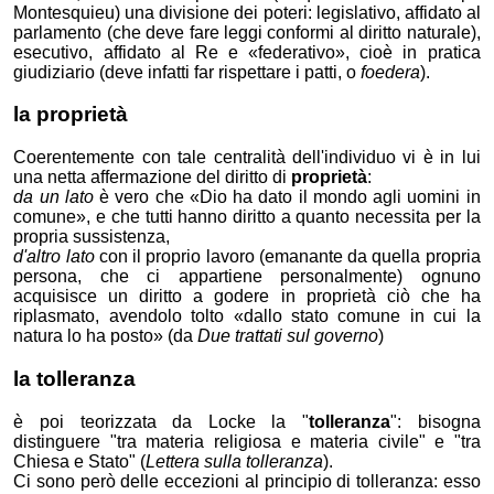
Montesquieu) una divisione dei poteri: legislativo, affidato al
parlamento (che deve fare leggi conformi al diritto naturale),
esecutivo, affidato al Re e «federativo», cioè in pratica
giudiziario (deve infatti far rispettare i patti, o
foedera
).
la proprietà
Coerentemente con tale centralità dell'individuo vi è in lui
una netta affermazione del diritto di
proprietà
:
da un lato
è vero che
Dio ha dato il mondo agli uomini in
comune
, e che tutti hanno diritto a quanto necessita per la
propria sussistenza,
d'altro lato
con il proprio lavoro (emanante da quella propria
persona, che ci appartiene personalmente) ognuno
acquisisce un diritto a godere in proprietà ciò che ha
riplasmato, avendolo tolto
dallo stato comune in cui la
natura lo ha posto
(da
Due trattati sul governo
)
la tolleranza
è poi teorizzata da Locke la "
tolleranza
": bisogna
distinguere "tra materia religiosa e materia civile" e "tra
Chiesa e Stato" (
Lettera sulla tolleranza
).
Ci sono però delle eccezioni al principio di tolleranza: esso