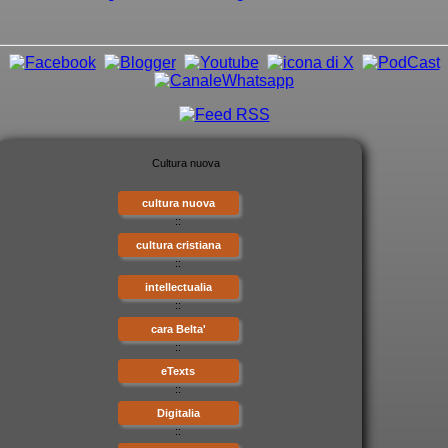
cultura nuova
::
cultura cristiana
::
intellectualia
::
cara Belta'
::
eTexts
::
Digitalia
::