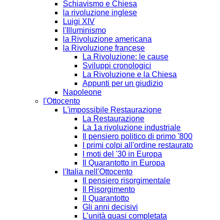
Schiavismo e Chiesa
la rivoluzione inglese
Luigi XIV
l'Illuminismo
la Rivoluzione americana
la Rivoluzione francese
La Rivoluzione: le cause
Sviluppi cronologici
La Rivoluzione e la Chiesa
Appunti per un giudizio
Napoleone
l'Ottocento
L'impossibile Restaurazione
La Restaurazione
La 1a rivoluzione industriale
Il pensiero politico di primo '800
I primi colpi all'ordine restaurato
I moti del '30 in Europa
Il Quarantotto in Europa
l'Italia nell'Ottocento
Il pensiero risorgimentale
Il Risorgimento
Il Quarantotto
Gli anni decisivi
L’unità quasi completata