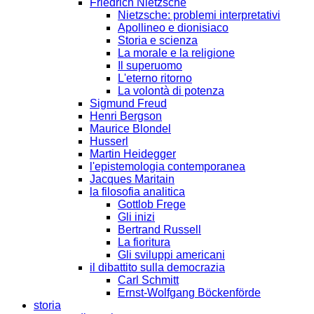
Friedrich Nietzsche
Nietzsche: problemi interpretativi
Apollineo e dionisiaco
Storia e scienza
La morale e la religione
Il superuomo
L'eterno ritorno
La volontà di potenza
Sigmund Freud
Henri Bergson
Maurice Blondel
Husserl
Martin Heidegger
l'epistemologia contemporanea
Jacques Maritain
la filosofia analitica
Gottlob Frege
Gli inizi
Bertrand Russell
La fioritura
Gli sviluppi americani
il dibattito sulla democrazia
Carl Schmitt
Ernst-Wolfgang Böckenförde
storia