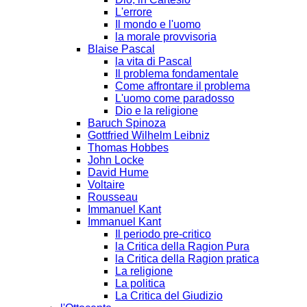
L'errore
Il mondo e l'uomo
la morale provvisoria
Blaise Pascal
la vita di Pascal
Il problema fondamentale
Come affrontare il problema
L'uomo come paradosso
Dio e la religione
Baruch Spinoza
Gottfried Wilhelm Leibniz
Thomas Hobbes
John Locke
David Hume
Voltaire
Rousseau
Immanuel Kant
Immanuel Kant
Il periodo pre-critico
la Critica della Ragion Pura
la Critica della Ragion pratica
La religione
La politica
La Critica del Giudizio