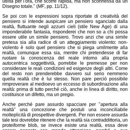
utilità per l'ora, che scorre rapida, ma non sconnessa da un
Disegno totale." (
MF
, pp. 11/12).
Se poi con le espressioni sopra riportate di creatività del
pensiero si intende auspicare un pensiero sganciato dalla
realtà, fluttuante negli azzurri cieli (stile New Age) di una
imponderabile fantasia, risponderei che non so a chi possa
essere utile un simile pensiero. Trovo anzi che una simile
pretesa sia alla radice di un atteggiamento violento: non-
violento è solo quel pensiero che si piega umilmente alla
realtà, comunque essa sia, mentre chi pretendesse di far
ruotare la conoscenza del reale intorno alla propria
autocentrica soggettività, porrebbe le premesse per non
considerare le reali condizioni ed esigenze degli altri. Come
del resto non prenderebbe davvero sul serio nemmeno
quella realtà che è lui stesso. Non pare perciò possibile
rimproverare al medioevo un eccesso di subordinazione alla
realtà: prima di tutto perché ciò, anche in linea di diritto, non
costituisce un difetto, ma un pregio.
Anche perché pare assurdo spacciare per "apertura alla
realtà" una concezione che postuli una inconciliabile
molteplicità di prospettive divergenti. Per non essere assurda
tale tesi dovrebbe ritenere che la realtà sia contraddittoria, un
proteiforme blob, se invece esiste una realtà, essa deve