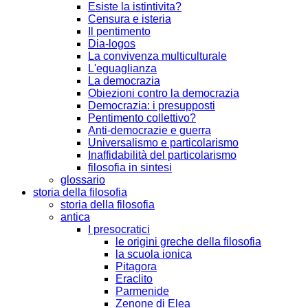
Esiste la istintivita?
Censura e isteria
Il pentimento
Dia-logos
La convivenza multiculturale
L'eguaglianza
La democrazia
Obiezioni contro la democrazia
Democrazia: i presupposti
Pentimento collettivo?
Anti-democrazie e guerra
Universalismo e particolarismo
Inaffidabilità del particolarismo
filosofia in sintesi
glossario
storia della filosofia
storia della filosofia
antica
I presocratici
le origini greche della filosofia
la scuola ionica
Pitagora
Eraclito
Parmenide
Zenone di Elea