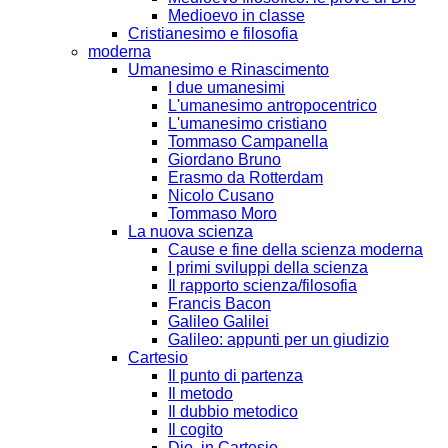
Medioevo in classe
Cristianesimo e filosofia
moderna
Umanesimo e Rinascimento
I due umanesimi
L'umanesimo antropocentrico
L'umanesimo cristiano
Tommaso Campanella
Giordano Bruno
Erasmo da Rotterdam
Nicolo Cusano
Tommaso Moro
La nuova scienza
Cause e fine della scienza moderna
I primi sviluppi della scienza
Il rapporto scienza/filosofia
Francis Bacon
Galileo Galilei
Galileo: appunti per un giudizio
Cartesio
Il punto di partenza
Il metodo
Il dubbio metodico
Il cogito
Dio, in Cartesio