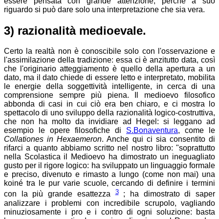
essere pensata con grande attenzione, perché a suo
riguardo si può dare solo una interpretazione che sia vera.
3) razionalità medioevale.
Certo la realtà non è conoscibile solo con l'osservazione e
l'assimilazione della tradizione: essa ci è anzitutto data, così
che l'originario atteggiamento è quello della apertura a un
dato, ma il dato chiede di essere letto e interpretato, mobilita
le energie della soggettività intelligente, in cerca di una
comprensione sempre più piena. Il medioevo filosofico
abbonda di casi in cui ciò era ben chiaro, e ci mostra lo
spettacolo di uno sviluppo della razionalità logico-costruttiva,
che non ha molto da invidiare ad Hegel: si leggano ad
esempio le opere filosofiche di
S.Bonaventura
, come le
Collationes in Hexaemeron
. Anche qui ci sia consentito di
rifarci a quanto abbiamo scritto nel nostro libro: "soprattutto
nella Scolastica il Medioevo ha dimostrato un ineguagliato
gusto per il rigore logico: ha sviluppato un linguaggio formale
e preciso, divenuto e rimasto a lungo (come non mai) una
koiné tra le pur varie scuole, cercando di definire i termini
3
con la più grande esattezza
; ha dimostrato di saper
analizzare i problemi con incredibile scrupolo, vagliando
minuziosamente i pro e i contro di ogni soluzione: basta