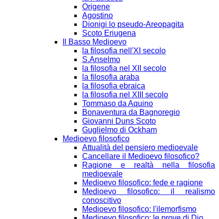
Origene
Agostino
Dionigi lo pseudo-Areopagita
Scoto Eriugena
Il Basso Medioevo
la filosofia nell'XI secolo
S.Anselmo
la filosofia nel XII secolo
la filosofia araba
la filosofia ebraica
la filosofia nel XIII secolo
Tommaso da Aquino
Bonaventura da Bagnoregio
Giovanni Duns Scoto
Guglielmo di Ockham
Medioevo filosofico
Attualità del pensiero medioevale
Cancellare il Medioevo filosofico?
Ragione e realtà nella filosofia
medioevale
Medioevo filosofico: fede e ragione
Medioevo filosofico: il realismo
conoscitivo
Medioevo filosofico: l'ilemorfismo
Medioevo filosofico: le prove di Dio