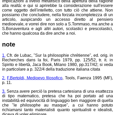
implicazioni a livello metafisico della apertura della ragione
alla realtà: e qui si aprirebbe la considerazione sull'essere
come oggetto dell'intelletto, con tutto ciò che attiene. Non
possiamo che concludere, nella forzata incompletezza di un
articolo, auspicando un accesso diretto al pensiero
medioevale, e vorrei dire non solo a S.Tommaso, ma anche a
S.Bonaventura e agli altri autori, scolastici e prescolastici,
che hanno qualcosa da dire anche a noi.
note
1.
Cfr. de Lubac, "Sur la philosophie chrétienne", ed. orig. in
Recherches dans la foi, Paris 1979, pp. 125/52, tr. it. in
Spirito e libertà, Jaca Book, Milano 1980, pp.317/42; si veda
in particolare a p. 322/4 della traduzione italiana citata
2.
F.Bertoldi, Medioevo filosofico
, Tools, Faenza 1995 (MF),
p. 11.
3.
Senza avere perciò la pretesa cartesiana di una esattezza
di tipo matematico, pretesa che ha poi portato ad una
instabilità ed equivocità di linguaggio ben maggiore di quella
che "le philosophe au masque", a cui hanno potuto
richiamarsi tanto materialisti quanto spiritualisti e idealisti,
diceva di voler eliminare.