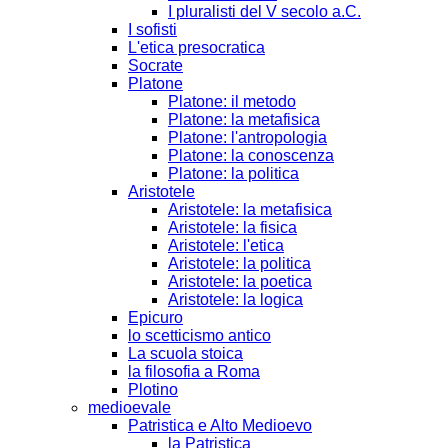
I pluralisti del V secolo a.C.
I sofisti
L'etica presocratica
Socrate
Platone
Platone: il metodo
Platone: la metafisica
Platone: l'antropologia
Platone: la conoscenza
Platone: la politica
Aristotele
Aristotele: la metafisica
Aristotele: la fisica
Aristotele: l'etica
Aristotele: la politica
Aristotele: la poetica
Aristotele: la logica
Epicuro
lo scetticismo antico
La scuola stoica
la filosofia a Roma
Plotino
medioevale
Patristica e Alto Medioevo
la Patristica