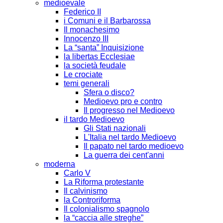
medioevale
Federico II
i Comuni e il Barbarossa
Il monachesimo
Innocenzo III
La “santa” Inquisizione
la libertas Ecclesiae
la società feudale
Le crociate
temi generali
Sfera o disco?
Medioevo pro e contro
Il progresso nel Medioevo
il tardo Medioevo
Gli Stati nazionali
L'Italia nel tardo Medioevo
Il papato nel tardo medioevo
La guerra dei cent'anni
moderna
Carlo V
La Riforma protestante
Il calvinismo
la Controriforma
Il colonialismo spagnolo
la “caccia alle streghe”