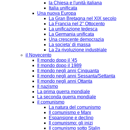
la Chiesa e l'unità italiana
Italia unificata
Una nuova Europa
La Gran Bretagna nel XIX secolo
La Francia nel 2° Ottocento
La unificazione tedesca
La Germania unificata
Una crescente democrazia
La societa' di massa
La 2a rivoluzione industriale
il Novecento
Il mondo dopo il '45
Il mondo dopo il 1989
Il mondo negli anni Cinquanta
Il mondo negli anni Sessanta/Settanta
Il mondo negli anni Ottanta
Il nazismo
La prima guerra mondiale
La seconda guerra mondiale
il comunismo
La natura del comunismo
Il comunismo e Marx
Espansione e declino
Il comunismo: gli inizi
Il comunismo sotto Stalin