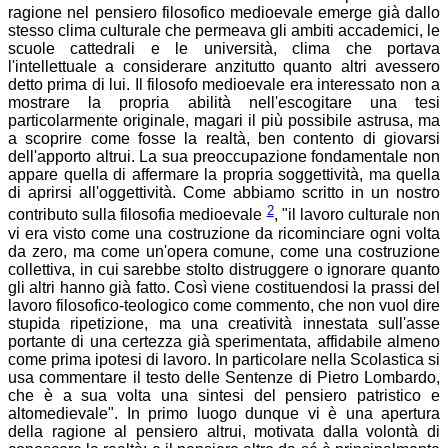
ragione nel pensiero filosofico medioevale emerge già dallo
stesso clima culturale che permeava gli ambiti accademici, le
scuole cattedrali e le università, clima che portava
l'intellettuale a considerare anzitutto quanto altri avessero
detto prima di lui. Il filosofo medioevale era interessato non a
mostrare la propria abilità nell'escogitare una tesi
particolarmente originale, magari il più possibile astrusa, ma
a scoprire come fosse la realtà, ben contento di giovarsi
dell'apporto altrui. La sua preoccupazione fondamentale non
appare quella di affermare la propria soggettività, ma quella
di aprirsi all'oggettività. Come abbiamo scritto in un nostro
2
contributo sulla filosofia medioevale
, "il lavoro culturale non
vi era visto come una costruzione da ricominciare ogni volta
da zero, ma come un'opera comune, come una costruzione
collettiva, in cui sarebbe stolto distruggere o ignorare quanto
gli altri hanno già fatto. Così viene costituendosi la prassi del
lavoro filosofico-teologico come commento, che non vuol dire
stupida ripetizione, ma una creatività innestata sull'asse
portante di una certezza già sperimentata, affidabile almeno
come prima ipotesi di lavoro. In particolare nella Scolastica si
usa commentare il testo delle Sentenze di Pietro Lombardo,
che è a sua volta una sintesi del pensiero patristico e
altomedievale". In primo luogo dunque vi è una apertura
della ragione al pensiero altrui, motivata dalla volontà di