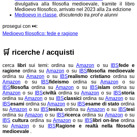
divulgativa alla filosofia medioevale, tramite il libro
Medioevo filosofico, arrivato nel 2023 alla 2a edizione
Medioevo in classe
, discutendo tra prof e alunni
prosegui con ⏭️:
Medioevo filosofico: fede e ragione
🛒
ricerche / acquisti
cerca
libri
sui temi:
ordina su
Amazon
o su
IBS
fede e
ragione
ordina su
Amazon
o su
IBS
filosofia medioevale
ordina su
Amazon
o su
IBS
realismo cristiano
ordina su
Amazon
o su
IBS
fideismo
ordina su
Amazon
o su
IBS
filosofia
ordina su
Amazon
o su
IBS
islam
ordina su
Amazon
o su
IBS
civiltà
ordina su
Amazon
o su
IBS
storia
ordina su
Amazon
o su
IBS
classici
ordina su
Amazon
o su
IBS
esami
ordina su
Amazon
o su
IBS
esame di stato
ordina
su
Amazon
o su
IBS
tesina
ordina su
Amazon
o su
IBS
tesi
ordina su
Amazon
o su
IBS
ricerca
ordina su
Amazon
o su
IBS
cultura
ordina su
Amazon
o su
IBS
libri on-line
ordina
su
Amazon
o su
IBS
Ragione e realtà nella filosofia
medioevale
.