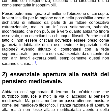
confronto con l'esperienza) esistono una circolarità e una
complementarità insopprimibili.
Perciò potremmo rigirare al mittente l'obiezione di cui sopra:
la vera insidia per la ragione non è nella possibilità aperta e
dichiarata di influsso da parte di un fattore conoscitivo
extrarazionale, ma in un influsso sotterraneo, subdolo,
inconfessato, che non può, se è vero quanto abbiamo finora
osservato, non esercitarsi su chiunque filosofi. Perché mai il
fatto di non essere cristiani dovrebbe essere preso come
garanzia indubitabile di un uso neutro e imparziale della
ragione? Avendo rifiutato di confrontarsi con la fede
soprannaturale il pensiero non sarà esentato da un confronto
con altri fattori extrarazionali, semplicemente questi non
1
saranno dichiarati
.
2) essenziale apertura alla realtà del
pensiero medioevale.
Abbiamo così sgombrato il terreno da un'obiezione che
purtroppo ostruisce a molti la via di accesso al pensiero
medioevale. Ma possiamo fare un passo ulteriore: mostrare
come, nel medioevo filosofico, l'istanza razionale di apertura
alla realtà non fosse affatto mortificata.La apertura della