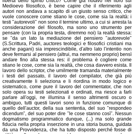
libertà dello spirito critico? Come già notavo nel libro sul
Medioevo filosofico, è bene capire che il riferimento agli
autori non andava a scapito di un giusto senso critico, che
vuole conoscere come stiano le cose, come sia la realtà: i
testi "autorevoli" non sono il termine ultimo, a cui si arresta la
considerazione del filosofo, ma sono uno strumento per
pensare (con la propria testa, diremmo noi) la realtà stessa:
se "da un lato la mediazione del pensiero "autorevole"
(S.Scrittura, Padri, auctores teologici e filosofici cristiani ma
anche pagani) sia imprescindibile, d'altro lato l'intentio non
deve fermarsi al pensiero (altrui, ma nemmeno proprio) bensì
andare fino alla stessa res: il problema è cogliere come
stiano le cose, come sia la realtà, che cosa davvero esista. Il
lavoro dello scriptor, che umilmente tramanda materialmente
i testi del passato, il lavoro del compilator, che già più
creativamente li seleziona e li riordina in modo logico e
sistematico, come pure il lavoro del commentator, che non
solo opera su testi selezionati e ordinati, ma riesce a farli
parlare all'oggi, ne illumina il senso altrimenti oscuro o
ambiguo, tutti questi lavori sono in funzione comunque di
quello dell'auctor, della sua sententia, del suo "respondeo
dicendum", del suo poter dire "le cose stanno così". Nessun
dogmatismo programmatico dunque, (...) ma solo grande
fiducia nella propria inserzione in una storia buona, guidata
da una Provvidenza, che ha tutto disposto perché fosse di