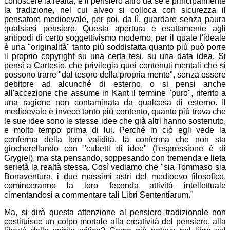
conoscere la realtà; e il pensiero altro da sé è principalmente
la tradizione, nel cui alveo si colloca con sicurezza il
pensatore medioevale, per poi, da lì, guardare senza paura
qualsiasi pensiero. Questa apertura è esattamente agli
antipodi di certo soggettivismo moderno, per il quale l'ideale
è una "originalità" tanto più soddisfatta quanto più può porre
il proprio copyright su una certa tesi, su una data idea. Si
pensi a Cartesio, che privilegia quei contenuti mentali che si
possono trarre "dal tesoro della propria mente", senza essere
debitore ad alcunché di esterno, o si pensi anche
all'accezione che assume in Kant il termine "puro", riferito a
una ragione non contaminata da qualcosa di esterno. Il
medioevale è invece tanto più contento, quanto più trova che
le sue idee sono le stesse idee che già altri hanno sostenuto,
e molto tempo prima di lui. Perché in ciò egli vede la
conferma della loro validità, la conferma che non sta
giocherellando con "cubetti di idee" (l'espressione è di
Grygiel), ma sta pensando, soppesando con tremenda e lieta
serietà la realtà stessa. Così vediamo che "sia Tommaso sia
Bonaventura, i due massimi astri del medioevo filosofico,
cominceranno la loro feconda attività intellettuale
cimentandosi a commentare tali Libri Sententiarum."
Ma, si dirà questa attenzione al pensiero tradizionale non
costituisce un colpo mortale alla creatività del pensiero, alla