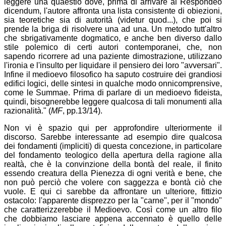
leggere una quaestio dove, prima di arrivare al Respondeo
dicendum, l'autore affronta una lista consistente di obiezioni,
sia teoretiche sia di autorità (videtur quod...), che poi si
prende la briga di risolvere una ad una. Un metodo tutt'altro
che sbrigativamente dogmatico, e anche ben diverso dallo
stile polemico di certi autori contemporanei, che, non
sapendo ricorrere ad una paziente dimostrazione, utilizzano
l'ironia e l'insulto per liquidare il pensiero dei loro "avversari".
Infine il medioevo filosofico ha saputo costruire dei grandiosi
edifici logici, delle sintesi in qualche modo onnicomprensive,
come le Summae. Prima di parlare di un medioevo fideista,
quindi, bisognerebbe leggere qualcosa di tali monumenti alla
razionalità." (
MF
, pp.13/14).
Non vi è spazio qui per approfondire ulteriormente il
discorso. Sarebbe interessante ad esempio dire qualcosa
dei fondamenti (impliciti) di questa concezione, in particolare
del fondamento teologico della apertura della ragione alla
realtà, che è la convinzione della bontà del reale, il finito
essendo creatura della Pienezza di ogni verità e bene, che
non può perciò che volere con saggezza e bontà ciò che
vuole. E qui ci sarebbe da affrontare un ulteriore, fittizio
ostacolo: l'apparente disprezzo per la "carne", per il "mondo"
che caratterizzerebbe il Medioevo. Così come un altro filo
che dobbiamo lasciare appena accennato è quello delle