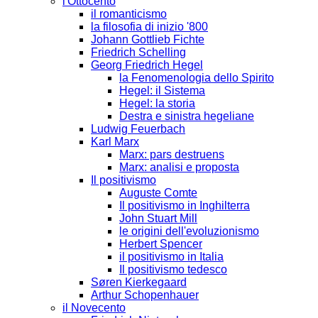
l'Ottocento
il romanticismo
la filosofia di inizio '800
Johann Gottlieb Fichte
Friedrich Schelling
Georg Friedrich Hegel
la Fenomenologia dello Spirito
Hegel: il Sistema
Hegel: la storia
Destra e sinistra hegeliane
Ludwig Feuerbach
Karl Marx
Marx: pars destruens
Marx: analisi e proposta
Il positivismo
Auguste Comte
Il positivismo in Inghilterra
John Stuart Mill
le origini dell'evoluzionismo
Herbert Spencer
il positivismo in Italia
Il positivismo tedesco
Søren Kierkegaard
Arthur Schopenhauer
il Novecento