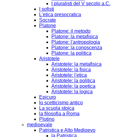
I pluralisti del V secolo a.C.
I sofisti
L'etica presocratica
Socrate
Platone
Platone: il metodo
Platone: la metafisica
Platone: l'antropologia
Platone: la conoscenza
Platone: la politica
Aristotele
Aristotele: la metafisica
Aristotele: la fisica
Aristotele: l'etica
Aristotele: la politica
Aristotele: la poetica
Aristotele: la logica
Epicuro
lo scetticismo antico
La scuola stoica
la filosofia a Roma
Plotino
medioevale
Patristica e Alto Medioevo
la Patristica