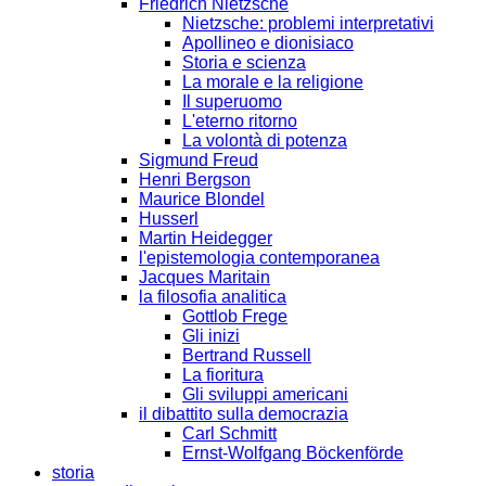
Friedrich Nietzsche
Nietzsche: problemi interpretativi
Apollineo e dionisiaco
Storia e scienza
La morale e la religione
Il superuomo
L'eterno ritorno
La volontà di potenza
Sigmund Freud
Henri Bergson
Maurice Blondel
Husserl
Martin Heidegger
l'epistemologia contemporanea
Jacques Maritain
la filosofia analitica
Gottlob Frege
Gli inizi
Bertrand Russell
La fioritura
Gli sviluppi americani
il dibattito sulla democrazia
Carl Schmitt
Ernst-Wolfgang Böckenförde
storia