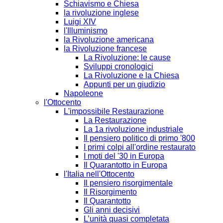
Schiavismo e Chiesa
la rivoluzione inglese
Luigi XIV
l'Illuminismo
la Rivoluzione americana
la Rivoluzione francese
La Rivoluzione: le cause
Sviluppi cronologici
La Rivoluzione e la Chiesa
Appunti per un giudizio
Napoleone
l'Ottocento
L'impossibile Restaurazione
La Restaurazione
La 1a rivoluzione industriale
Il pensiero politico di primo '800
I primi colpi all'ordine restaurato
I moti del '30 in Europa
Il Quarantotto in Europa
l'Italia nell'Ottocento
Il pensiero risorgimentale
Il Risorgimento
Il Quarantotto
Gli anni decisivi
L’unità quasi completata