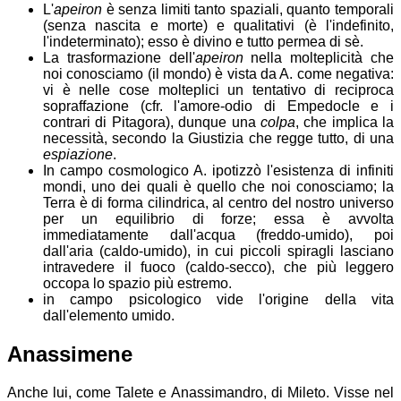
L'
apeiron
è senza limiti tanto spaziali, quanto temporali
(senza nascita e morte) e qualitativi (è l'indefinito,
l'indeterminato); esso è divino e tutto permea di sè.
La trasformazione dell'
apeiron
nella molteplicità che
noi conosciamo (il mondo) è vista da A. come negativa:
vi è nelle cose molteplici un tentativo di reciproca
sopraffazione (cfr. l'amore-odio di Empedocle e i
contrari di Pitagora), dunque una
colpa
, che implica la
necessità, secondo la Giustizia che regge tutto, di una
espiazione
.
In campo cosmologico A. ipotizzò l'esistenza di infiniti
mondi, uno dei quali è quello che noi conosciamo; la
Terra è di forma cilindrica, al centro del nostro universo
per un equilibrio di forze; essa è avvolta
immediatamente dall'acqua (freddo-umido), poi
dall'aria (caldo-umido), in cui piccoli spiragli lasciano
intravedere il fuoco (caldo-secco), che più leggero
occopa lo spazio più estremo.
in campo psicologico vide l'origine della vita
dall'elemento umido.
Anassimene
Anche lui, come Talete e Anassimandro, di Mileto. Visse nel