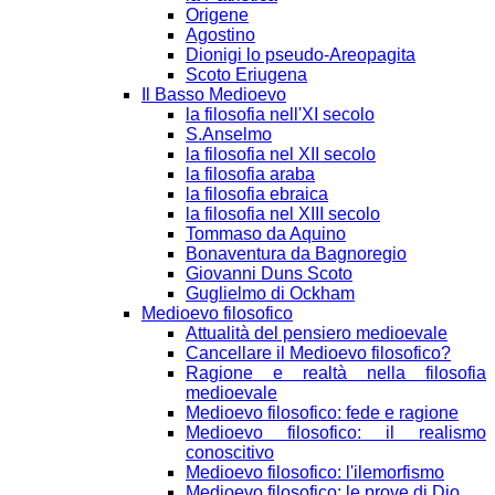
Origene
Agostino
Dionigi lo pseudo-Areopagita
Scoto Eriugena
Il Basso Medioevo
la filosofia nell'XI secolo
S.Anselmo
la filosofia nel XII secolo
la filosofia araba
la filosofia ebraica
la filosofia nel XIII secolo
Tommaso da Aquino
Bonaventura da Bagnoregio
Giovanni Duns Scoto
Guglielmo di Ockham
Medioevo filosofico
Attualità del pensiero medioevale
Cancellare il Medioevo filosofico?
Ragione e realtà nella filosofia
medioevale
Medioevo filosofico: fede e ragione
Medioevo filosofico: il realismo
conoscitivo
Medioevo filosofico: l'ilemorfismo
Medioevo filosofico: le prove di Dio