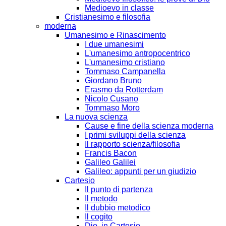
Medioevo in classe
Cristianesimo e filosofia
moderna
Umanesimo e Rinascimento
I due umanesimi
L'umanesimo antropocentrico
L'umanesimo cristiano
Tommaso Campanella
Giordano Bruno
Erasmo da Rotterdam
Nicolo Cusano
Tommaso Moro
La nuova scienza
Cause e fine della scienza moderna
I primi sviluppi della scienza
Il rapporto scienza/filosofia
Francis Bacon
Galileo Galilei
Galileo: appunti per un giudizio
Cartesio
Il punto di partenza
Il metodo
Il dubbio metodico
Il cogito
Dio, in Cartesio