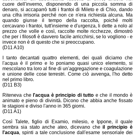
cuore dell'inverno, disponendo di una piccola somma di
denaro, si accaparrò tutti i frantoi di Mileto e di Chio, dando
una cifra irrisoria perché non ce n'era richiesta alcuna. Ma
quando giunse il tempo della raccolta, poiché molti
cercavano i frantoi, tutt'insieme e d'urgenza, li dette a nolo al
prezzo che volle e così, raccolte molte ricchezze, dimostrò
che per i filosofi è davvero facile arricchirsi, se lo vogliono - e
invece non è di questo che si preoccupano.
(D11 A10)
I tanto decantati quattro elementi, dei quali diciamo che
l'acqua è il primo e lo poniamo quasi unico elemento, si
mescolano tra loro al fine di un'aggregazione e coagulazione
e unione delle cose terrestri. Come ciò avvenga, l'ho detto
nel primo libro.
(D11 B3)
Riteneva che
l'acqua è principio di tutto
e che il mondo è
animato e pieno di divinità. Dicono che abbia anche fissato
le stagioni e diviso l'anno in 365 giorni.
(D11 A1)
Così Talete, figlio di Examio, milesio, e Ippone, il quale
sembra sia stato anche ateo, dicevano che
il principio è
l'acqua
, spinti a tale conclusione dall'esame sensoriale dei