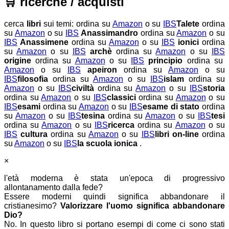
🛒
ricerche / acquisti
cerca
libri
sui temi:
ordina su
Amazon
o su
IBS
Talete
ordina
su
Amazon
o su
IBS
Anassimandro
ordina su
Amazon
o su
IBS
Anassimene
ordina su
Amazon
o su
IBS
ionici
ordina
su
Amazon
o su
IBS
archè
ordina su
Amazon
o su
IBS
origine
ordina su
Amazon
o su
IBS
principio
ordina su
Amazon
o su
IBS
apeiron
ordina su
Amazon
o su
IBS
filosofia
ordina su
Amazon
o su
IBS
islam
ordina su
Amazon
o su
IBS
civiltà
ordina su
Amazon
o su
IBS
storia
ordina su
Amazon
o su
IBS
classici
ordina su
Amazon
o su
IBS
esami
ordina su
Amazon
o su
IBS
esame di stato
ordina
su
Amazon
o su
IBS
tesina
ordina su
Amazon
o su
IBS
tesi
ordina su
Amazon
o su
IBS
ricerca
ordina su
Amazon
o su
IBS
cultura
ordina su
Amazon
o su
IBS
libri on-line
ordina
su
Amazon
o su
IBS
la scuola ionica
.
×
l'età moderna è stata un'epoca di progressivo
allontanamento dalla fede?
Essere moderni quindi significa abbandonare il
cristianesimo?
Valorizzare l'uomo significa abbandonare
Dio?
No. In questo libro si portano esempi di come ci sono stati