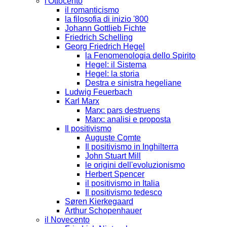
l'Ottocento
il romanticismo
la filosofia di inizio '800
Johann Gottlieb Fichte
Friedrich Schelling
Georg Friedrich Hegel
la Fenomenologia dello Spirito
Hegel: il Sistema
Hegel: la storia
Destra e sinistra hegeliane
Ludwig Feuerbach
Karl Marx
Marx: pars destruens
Marx: analisi e proposta
Il positivismo
Auguste Comte
Il positivismo in Inghilterra
John Stuart Mill
le origini dell'evoluzionismo
Herbert Spencer
il positivismo in Italia
Il positivismo tedesco
Søren Kierkegaard
Arthur Schopenhauer
il Novecento