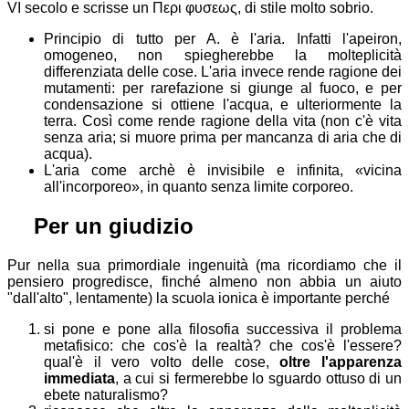
VI secolo e scrisse un
Περι φυσεως
, di stile molto sobrio.
Principio di tutto per A. è l'aria. Infatti l'apeiron,
omogeneo, non spiegherebbe la molteplicità
differenziata delle cose. L'aria invece rende ragione dei
mutamenti: per rarefazione si giunge al fuoco, e per
condensazione si ottiene l'acqua, e ulteriormente la
terra. Così come rende ragione della vita (non c'è vita
senza aria; si muore prima per mancanza di aria che di
acqua).
L'aria come archè è invisibile e infinita,
vicina
all'incorporeo
, in quanto senza limite corporeo.
⚖
Per un giudizio
Pur nella sua primordiale ingenuità (ma ricordiamo che il
pensiero progredisce, finché almeno non abbia un aiuto
"dall'alto", lentamente) la scuola ionica è importante perché
si pone e pone alla filosofia successiva il problema
metafisico: che cos'è la realtà? che cos'è l'essere?
qual'è il vero volto delle cose,
oltre l'apparenza
immediata
, a cui si fermerebbe lo sguardo ottuso di un
ebete naturalismo?