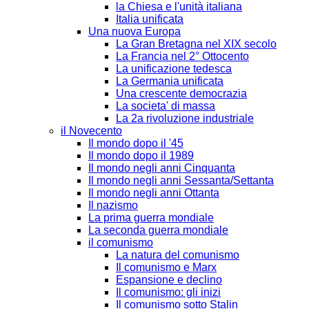
la Chiesa e l'unità italiana
Italia unificata
Una nuova Europa
La Gran Bretagna nel XIX secolo
La Francia nel 2° Ottocento
La unificazione tedesca
La Germania unificata
Una crescente democrazia
La societa' di massa
La 2a rivoluzione industriale
il Novecento
Il mondo dopo il '45
Il mondo dopo il 1989
Il mondo negli anni Cinquanta
Il mondo negli anni Sessanta/Settanta
Il mondo negli anni Ottanta
Il nazismo
La prima guerra mondiale
La seconda guerra mondiale
il comunismo
La natura del comunismo
Il comunismo e Marx
Espansione e declino
Il comunismo: gli inizi
Il comunismo sotto Stalin