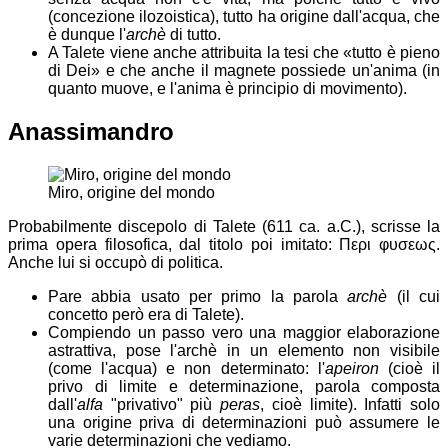
(concezione ilozoistica), tutto ha origine dall'acqua, che
è dunque l'
archè
di tutto.
A Talete viene anche attribuita la tesi che
tutto è pieno
di Dei
e che anche il magnete possiede un'anima (in
quanto muove, e l'anima è principio di movimento).
Anassimandro
Miro, origine del mondo
Probabilmente discepolo di Talete (611 ca. a.C.), scrisse la
prima opera filosofica, dal titolo poi imitato:
Περι φυσεως
.
Anche lui si occupò di politica.
Pare abbia usato per primo la parola
archè
(il cui
concetto però era di Talete).
Compiendo un passo vero una maggior elaborazione
astrattiva, pose l'archè in un elemento non visibile
(come l'acqua) e non determinato: l'
apeiron
(cioè il
privo di limite e determinazione, parola composta
dall'
alfa
"privativo" più
peras
, cioè limite). Infatti solo
una origine priva di determinazioni può assumere le
varie determinazioni che vediamo.