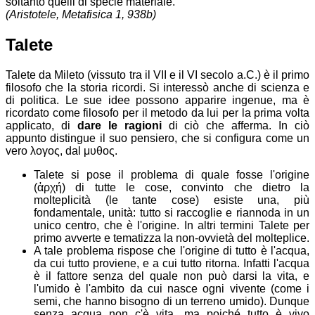
soltanto quelli di specie materiale
.
(Aristotele,
Metafisica
1, 938b)
Talete
Talete da Mileto (vissuto tra il VII e il VI secolo a.C.) è il primo
filosofo che la storia ricordi. Si interessò anche di scienza e
di politica. Le sue idee possono apparire ingenue, ma è
ricordato come filosofo per il metodo da lui per la prima volta
applicato, di
dare le ragioni
di ciò che afferma. In ciò
appunto distingue il suo pensiero, che si configura come un
vero
λoγoς
, dal
μυθoς
.
Talete si pose il problema di quale fosse l'origine
(
ἀρχή
) di tutte le cose, convinto che dietro la
molteplicità (le tante cose) esiste una, più
fondamentale, unità: tutto si raccoglie e riannoda in un
unico centro, che è l'origine. In altri termini Talete per
primo avverte e tematizza la non-ovvietà del molteplice.
A tale problema rispose che l'origine di tutto è l'acqua,
da cui tutto proviene, e a cui tutto ritorna. Infatti l'acqua
è il fattore senza del quale non può darsi la vita, e
l'umido è l'ambito da cui nasce ogni vivente (come i
semi, che hanno bisogno di un terreno umido). Dunque
senza acqua non c'è vita, ma poiché tutto è vivo