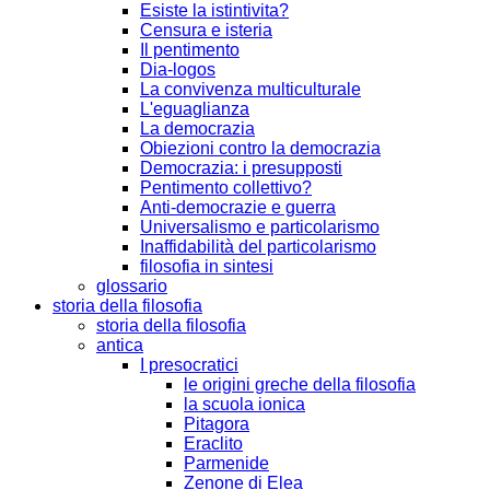
Esiste la istintivita?
Censura e isteria
Il pentimento
Dia-logos
La convivenza multiculturale
L'eguaglianza
La democrazia
Obiezioni contro la democrazia
Democrazia: i presupposti
Pentimento collettivo?
Anti-democrazie e guerra
Universalismo e particolarismo
Inaffidabilità del particolarismo
filosofia in sintesi
glossario
storia della filosofia
storia della filosofia
antica
I presocratici
le origini greche della filosofia
la scuola ionica
Pitagora
Eraclito
Parmenide
Zenone di Elea