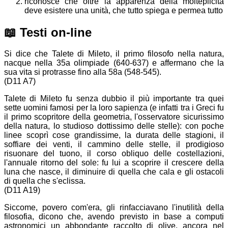
riconosce che oltre la apparenza della molteplicità
deve esistere una unità, che tutto spiega e permea tutto
📖
Testi on-line
Si dice che Talete di Mileto, il primo filosofo nella natura,
nacque nella 35a olimpiade (640-637) e affermano che la
sua vita si protrasse fino alla 58a (548-545).
(D11 A7)
Talete di Mileto fu senza dubbio il più importante tra quei
sette uomini famosi per la loro sapienza (e infatti tra i Greci fu
il primo scopritore della geometria, l'osservatore sicurissimo
della natura, lo studioso dottissimo delle stelle): con poche
linee scoprì cose grandissime, la durata delle stagioni, il
soffiare dei venti, il cammino delle stelle, il prodigioso
risuonare del tuono, il corso obliquo delle costellazioni,
l'annuale ritorno del sole: fu lui a scoprire il crescere della
luna che nasce, il diminuire di quella che cala e gli ostacoli
di quella che s'eclissa.
(D11 A19)
Siccome, povero com'era, gli rinfacciavano l'inutilità della
filosofia, dicono che, avendo previsto in base a computi
astronomici un abbondante raccolto di olive, ancora nel