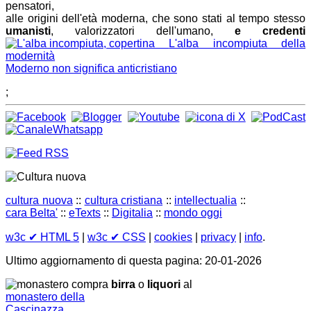
pensatori,
alle origini dell'età moderna, che sono stati al tempo stesso
umanisti
, valorizzatori dell'umano,
e credenti
L'alba incompiuta della
modernità
Moderno non significa anticristiano
;
cultura nuova
::
cultura cristiana
::
intellectualia
::
cara Belta'
::
eTexts
::
Digitalia
::
mondo oggi
w3c
✔ HTML 5
|
w3c
✔ CSS
|
cookies
|
privacy
|
info
.
Ultimo aggiornamento di questa pagina: 20-01-2026
compra
birra
o
liquori
al
monastero della
Cascinazza