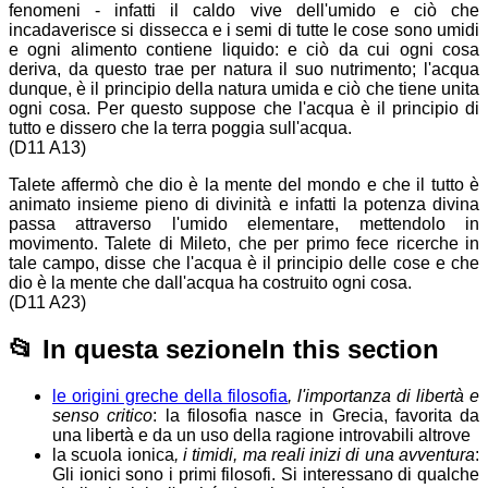
fenomeni - infatti il caldo vive dell'umido e ciò che
incadaverisce si dissecca e i semi di tutte le cose sono umidi
e ogni alimento contiene liquido: e ciò da cui ogni cosa
deriva, da questo trae per natura il suo nutrimento; l'acqua
dunque, è il principio della natura umida e ciò che tiene unita
ogni cosa. Per questo suppose che l'acqua è il principio di
tutto e dissero che la terra poggia sull'acqua.
(D11 A13)
Talete affermò che dio è la mente del mondo e che il tutto è
animato insieme pieno di divinità e infatti la potenza divina
passa attraverso l'umido elementare, mettendolo in
movimento. Talete di Mileto, che per primo fece ricerche in
tale campo, disse che l'acqua è il principio delle cose e che
dio è la mente che dall'acqua ha costruito ogni cosa.
(D11 A23)
📂
In questa sezione
In this section
le origini greche della filosofia
, l'importanza di libertà e
senso critico
: la filosofia nasce in Grecia, favorita da
una libertà e da un uso della ragione introvabili altrove
la scuola ionica
, i timidi, ma reali inizi di una avventura
:
Gli ionici sono i primi filosofi. Si interessano di qualche