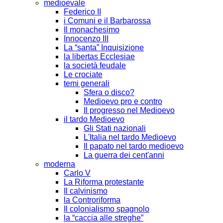
medioevale
Federico II
i Comuni e il Barbarossa
Il monachesimo
Innocenzo III
La “santa” Inquisizione
la libertas Ecclesiae
la società feudale
Le crociate
temi generali
Sfera o disco?
Medioevo pro e contro
Il progresso nel Medioevo
il tardo Medioevo
Gli Stati nazionali
L'Italia nel tardo Medioevo
Il papato nel tardo medioevo
La guerra dei cent'anni
moderna
Carlo V
La Riforma protestante
Il calvinismo
la Controriforma
Il colonialismo spagnolo
la “caccia alle streghe”