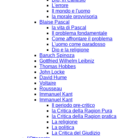
L'errore
Il mondo e l'uomo
la morale provvisoria
Blaise Pascal
la vita di Pascal
Il problema fondamentale
Come affrontare il problema
L'uomo come paradosso
Dio e la religione
Baruch Spinoza
Gottfried Wilhelm Leibniz
Thomas Hobbes
John Locke
David Hume
Voltaire
Rousseau
Immanuel Kant
Immanuel Kant
Il periodo pre-critico
la Critica della Ragion Pura
la Critica della Ragion pratica
La religione
La politica
La Critica del Giudizio