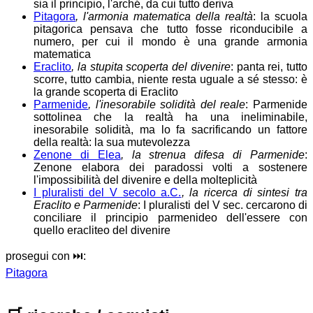
sia il principio, l'arché, da cui tutto deriva
Pitagora
, l'armonia matematica della realtà
: la scuola
pitagorica pensava che tutto fosse riconducibile a
numero, per cui il mondo è una grande armonia
matematica
Eraclito
, la stupita scoperta del divenire
: panta rei, tutto
scorre, tutto cambia, niente resta uguale a sé stesso: è
la grande scoperta di Eraclito
Parmenide
, l'inesorabile solidità del reale
: Parmenide
sottolinea che la realtà ha una ineliminabile,
inesorabile solidità, ma lo fa sacrificando un fattore
della realtà: la sua mutevolezza
Zenone di Elea
, la strenua difesa di Parmenide
:
Zenone elabora dei paradossi volti a sostenere
l'impossibilità del divenire e della molteplicità
I pluralisti del V secolo a.C.
, la ricerca di sintesi tra
Eraclito e Parmenide
: I pluralisti del V sec. cercarono di
conciliare il principio parmenideo dell'essere con
quello eracliteo del divenire
prosegui con ⏭️:
Pitagora