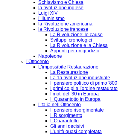
Schiavismo e Chiesa
la rivoluzione inglese
Luigi XIV
l'Illuminismo
la Rivoluzione americana
la Rivoluzione francese
La Rivoluzione: le cause
Sviluppi cronologici
La Rivoluzione e la Chiesa
Appunti per un giudizio
Napoleone
l'Ottocento
L'impossibile Restaurazione
La Restaurazione
La 1a rivoluzione industriale
Il pensiero politico di primo '800
I primi colpi all'ordine restaurato
I moti del '30 in Europa
Il Quarantotto in Europa
l'Italia nell'Ottocento
Il pensiero risorgimentale
Il Risorgimento
Il Quarantotto
Gli anni decisivi
L’unità quasi completata