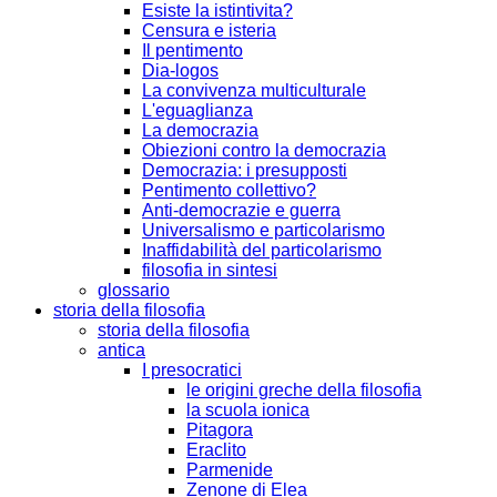
Esiste la istintivita?
Censura e isteria
Il pentimento
Dia-logos
La convivenza multiculturale
L'eguaglianza
La democrazia
Obiezioni contro la democrazia
Democrazia: i presupposti
Pentimento collettivo?
Anti-democrazie e guerra
Universalismo e particolarismo
Inaffidabilità del particolarismo
filosofia in sintesi
glossario
storia della filosofia
storia della filosofia
antica
I presocratici
le origini greche della filosofia
la scuola ionica
Pitagora
Eraclito
Parmenide
Zenone di Elea