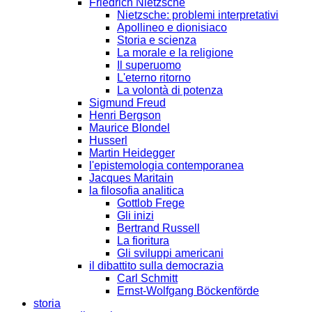
Friedrich Nietzsche
Nietzsche: problemi interpretativi
Apollineo e dionisiaco
Storia e scienza
La morale e la religione
Il superuomo
L'eterno ritorno
La volontà di potenza
Sigmund Freud
Henri Bergson
Maurice Blondel
Husserl
Martin Heidegger
l'epistemologia contemporanea
Jacques Maritain
la filosofia analitica
Gottlob Frege
Gli inizi
Bertrand Russell
La fioritura
Gli sviluppi americani
il dibattito sulla democrazia
Carl Schmitt
Ernst-Wolfgang Böckenförde
storia