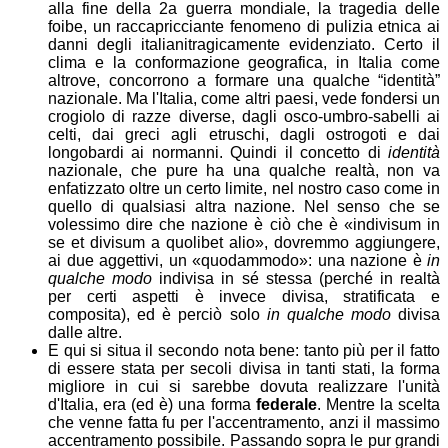
alla fine della 2a guerra mondiale, la tragedia delle
foibe, un raccapricciante fenomeno di pulizia etnica ai
danni degli italiani
tragicamente evidenziato
. Certo il
clima e la conformazione geografica, in Italia come
altrove, concorrono a formare una qualche “identità”
nazionale. Ma l'Italia, come altri paesi, vede fondersi un
crogiolo di razze diverse, dagli osco-umbro-sabelli ai
celti, dai greci agli etruschi, dagli ostrogoti e dai
longobardi ai normanni. Quindi il concetto di
identità
nazionale, che pure ha una qualche realtà, non va
enfatizzato oltre un certo limite, nel nostro caso come in
quello di qualsiasi altra nazione. Nel senso che se
volessimo dire che nazione è ciò che è «indivisum in
se et divisum a quolibet alio», dovremmo aggiungere,
ai due aggettivi, un «quodammodo»: una nazione è
in
qualche modo
indivisa in sé stessa (perché in realtà
per certi aspetti è invece divisa, stratificata e
composita), ed è perciò solo
in qualche modo
divisa
dalle altre.
E qui si situa il secondo nota bene: tanto più per il fatto
di essere stata per secoli divisa in tanti stati, la forma
migliore in cui si sarebbe dovuta realizzare l'unità
d'Italia, era (ed è) una forma
federale
. Mentre la scelta
che venne fatta fu per l'accentramento, anzi il massimo
accentramento possibile. Passando sopra le pur grandi