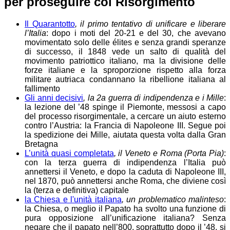
per proseguire col Risorgimento
Il Quarantotto
, il primo tentativo di unificare e liberare
l’Italia
: dopo i moti del 20-21 e del 30, che avevano
movimentato solo delle élites e senza grandi speranze
di successo, il 1848 vede un salto di qualità del
movimento patriottico italiano, ma la divisione delle
forze italiane e la sproporzione rispetto alla forza
militare autriaca condannano la ribellione italiana al
fallimento
Gli anni decisivi
, la 2a guerra di indipendenza e i Mille
:
la lezione del ’48 spinge il Piemonte, messosi a capo
del processo risorgimentale, a cercare un aiuto esterno
contro l’Austria: la Francia di Napoleone III. Segue poi
la spedizione dei Mille, aiutata questa volta dalla Gran
Bretagna
L’unità quasi completata
, il Veneto e Roma (Porta Pia)
:
con la terza guerra di indipendenza l’Italia può
annettersi il Veneto, e dopo la caduta di Napoleone III,
nel 1870, può annettersi anche Roma, che diviene così
la (terza e definitiva) capitale
la Chiesa e l'unità italiana
, un problematico malinteso
:
la Chiesa, o meglio il Papato ha svolto una funzione di
pura opposizione all’unificazione italiana? Senza
negare che il papato nell’800, soprattutto dopo il ’48, si