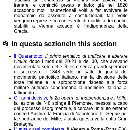
franare, e cominciò presto a farlo: già nel 1820
accadono moti insurrezionali volti a far evolvere le
monarchie da assolute a costituzionali; tali rvolte
vengono represse, ma un evento di modifica dei confini
stabiliti a Vienna accade: è l'indipendenza della
Grecia.
📂
In questa sezione
In this section
Il Quarantotto
, il primo tentativo di unificare e liberare
l’Italia
: dopo i moti del 20-21 e del 30, che avevano
movimentato solo delle élites e senza grandi speranze
di successo, il 1848 vede un salto di qualità del
movimento patriottico italiano, ma la divisione delle
forze italiane e la sproporzione rispetto alla forza
militare autriaca condannano la ribellione italiana al
fallimento
Gli anni decisivi
, la 2a guerra di indipendenza e i Mille
:
la lezione del ’48 spinge il Piemonte, messosi a capo
del processo risorgimentale, a cercare un aiuto esterno
contro l’Austria: la Francia di Napoleone III. Segue poi
la spedizione dei Mille, aiutata questa volta dalla Gran
Bretagna
L’unità quasi completata
, il Veneto e Roma (Porta Pia)
: