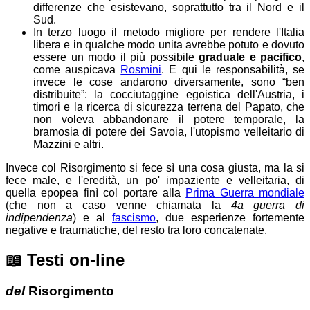
differenze che esistevano, soprattutto tra il Nord e il
Sud.
In terzo luogo il metodo migliore per rendere l'Italia
libera e in qualche modo unita avrebbe potuto e dovuto
essere un modo il più possibile
graduale e pacifico
,
come auspicava
Rosmini
. E qui le responsabilità, se
invece le cose andarono diversamente, sono “ben
distribuite”: la cocciutaggine egoistica dell'Austria, i
timori e la ricerca di sicurezza terrena del Papato, che
non voleva abbandonare il potere temporale, la
bramosia di potere dei Savoia, l'utopismo velleitario di
Mazzini e altri.
Invece col Risorgimento si fece sì una cosa giusta, ma la si
fece male, e l'eredità, un po' impaziente e velleitaria, di
quella epopea finì col portare alla
Prima Guerra mondiale
(che non a caso venne chiamata la
4a guerra di
indipendenza
) e al
fascismo
, due esperienze fortemente
negative e traumatiche, del resto tra loro concatenate.
📖
Testi on-line
del
Risorgimento