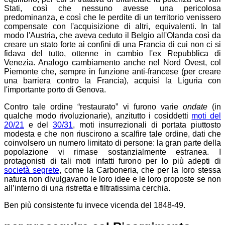
Stati, così che nessuno avesse una pericolosa
predominanza, e così che le perdite di un territorio venissero
compensate con l'acquisizione di altri, equivalenti. In tal
modo l'Austria, che aveva ceduto il Belgio all'Olanda così da
creare un stato forte ai confini di una Francia di cui non ci si
fidava del tutto, ottenne in cambio l'ex Repubblica di
Venezia. Analogo cambiamento anche nel Nord Ovest, col
Piemonte che, sempre in funzione anti-francese (per creare
una barriera contro la Francia), acquisì la Liguria con
l'importante porto di Genova.
Contro tale ordine “restaurato” vi furono varie
ondate
(in
qualche modo rivoluzionarie), anzitutto i cosiddetti
moti del
20/21
e del
30/31
, moti insurrezionali di portata piuttosto
modesta e che non riuscirono a scalfire tale ordine, dati che
coinvolsero un numero limitato di persone: la gran parte della
popolazione vi rimase sostanzialmente estranea. I
protagonisti di tali moti infatti furono per lo più adepti di
società segrete
, come la Carboneria, che per la loro stessa
natura non divulgavano le loro idee e le loro proposte se non
all’interno di una ristretta e filtratissima cerchia.
Ben più consistente fu invece vicenda del 1848-49.