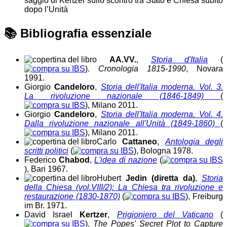
saggio di Kertzer sullo scontro tra Stato e Chiesa subito
dopo l’Unità
📚
Bibliografia essenziale
AA.VV.
,
Storia d'Italia
(
).
Cronologia 1815-1990
, Novara
1991.
Giorgio
Candeloro
,
Storia dell'Italia moderna. Vol. 3.
La rivoluzione nazionale (1846-1849)
(
), Milano 2011.
Giorgio
Candeloro
,
Storia dell'Italia moderna. Vol. 4.
Dalla rivoluzione nazionale all'Unità (1849-1860)
(
), Milano 2011.
Carlo
Cattaneo
,
Antologia degli
scritti politici
(
), Bologna 1978.
Federico
Chabod
,
L'idea di nazione
(
), Bari 1967.
Hubert
Jedin (diretta da)
,
Storia
della Chiesa (vol.VIII/2): La Chiesa tra rivoluzione e
restaurazione (1830-1870)
(
), Freiburg
im Br. 1971.
David Israel
Kertzer
,
Prigioniero del Vaticano
(
).
The Popes' Secret Plot to Capture