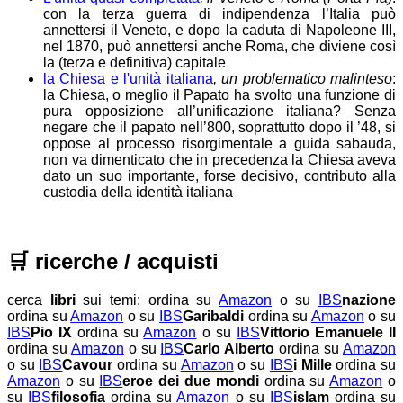
con la terza guerra di indipendenza l’Italia può
annettersi il Veneto, e dopo la caduta di Napoleone III,
nel 1870, può annettersi anche Roma, che diviene così
la (terza e definitiva) capitale
la Chiesa e l'unità italiana
, un problematico malinteso
:
la Chiesa, o meglio il Papato ha svolto una funzione di
pura opposizione all’unificazione italiana? Senza
negare che il papato nell’800, soprattutto dopo il ’48, si
oppose al processo risorgimentale a guida sabauda,
non va dimenticato che in precedenza la Chiesa aveva
dato un suo importante, forse decisivo, contributo alla
custodia della identità italiana
🛒
ricerche / acquisti
cerca
libri
sui temi:
ordina su
Amazon
o su
IBS
nazione
ordina su
Amazon
o su
IBS
Garibaldi
ordina su
Amazon
o su
IBS
Pio IX
ordina su
Amazon
o su
IBS
Vittorio Emanuele II
ordina su
Amazon
o su
IBS
Carlo Alberto
ordina su
Amazon
o su
IBS
Cavour
ordina su
Amazon
o su
IBS
i Mille
ordina su
Amazon
o su
IBS
eroe dei due mondi
ordina su
Amazon
o
su
IBS
filosofia
ordina su
Amazon
o su
IBS
islam
ordina su