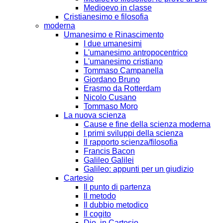
Medioevo in classe
Cristianesimo e filosofia
moderna
Umanesimo e Rinascimento
I due umanesimi
L'umanesimo antropocentrico
L'umanesimo cristiano
Tommaso Campanella
Giordano Bruno
Erasmo da Rotterdam
Nicolo Cusano
Tommaso Moro
La nuova scienza
Cause e fine della scienza moderna
I primi sviluppi della scienza
Il rapporto scienza/filosofia
Francis Bacon
Galileo Galilei
Galileo: appunti per un giudizio
Cartesio
Il punto di partenza
Il metodo
Il dubbio metodico
Il cogito
Dio, in Cartesio