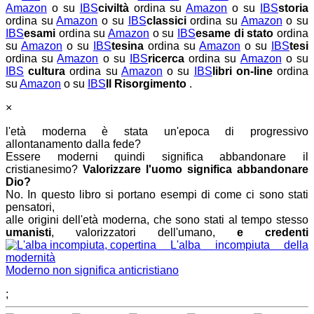
Amazon
o su
IBS
civiltà
ordina su
Amazon
o su
IBS
storia
ordina su
Amazon
o su
IBS
classici
ordina su
Amazon
o su
IBS
esami
ordina su
Amazon
o su
IBS
esame di stato
ordina
su
Amazon
o su
IBS
tesina
ordina su
Amazon
o su
IBS
tesi
ordina su
Amazon
o su
IBS
ricerca
ordina su
Amazon
o su
IBS
cultura
ordina su
Amazon
o su
IBS
libri on-line
ordina
su
Amazon
o su
IBS
Il Risorgimento
.
×
l'età moderna è stata un'epoca di progressivo
allontanamento dalla fede?
Essere moderni quindi significa abbandonare il
cristianesimo?
Valorizzare l'uomo significa abbandonare
Dio?
No. In questo libro si portano esempi di come ci sono stati
pensatori,
alle origini dell'età moderna, che sono stati al tempo stesso
umanisti
, valorizzatori dell'umano,
e credenti
L'alba incompiuta della
modernità
Moderno non significa anticristiano
;