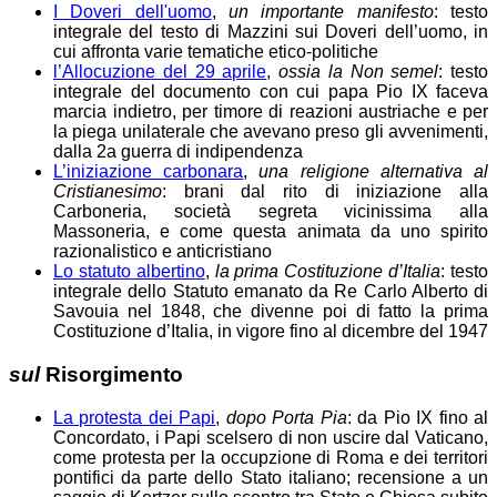
I Doveri dell'uomo
,
un importante manifesto
: testo
integrale del testo di Mazzini sui Doveri dell’uomo, in
cui affronta varie tematiche etico-politiche
l’Allocuzione del 29 aprile
,
ossia la
Non semel
: testo
integrale del documento con cui papa Pio IX faceva
marcia indietro, per timore di reazioni austriache e per
la piega unilaterale che avevano preso gli avvenimenti,
dalla 2a guerra di indipendenza
L’iniziazione carbonara
,
una religione alternativa al
Cristianesimo
: brani dal rito di iniziazione alla
Carboneria, società segreta vicinissima alla
Massoneria, e come questa animata da uno spirito
razionalistico e anticristiano
Lo statuto albertino
,
la prima Costituzione d’Italia
: testo
integrale dello Statuto emanato da Re Carlo Alberto di
Savouia nel 1848, che divenne poi di fatto la prima
Costituzione d’Italia, in vigore fino al dicembre del 1947
sul
Risorgimento
La protesta dei Papi
,
dopo Porta Pia
: da Pio IX fino al
Concordato, i Papi scelsero di non uscire dal Vaticano,
come protesta per la occupzione di Roma e dei territori
pontifici da parte dello Stato italiano; recensione a un