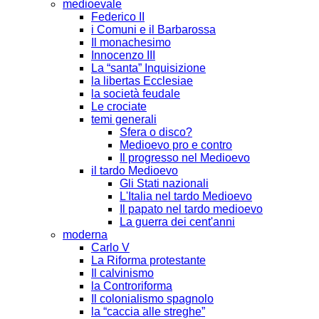
medioevale
Federico II
i Comuni e il Barbarossa
Il monachesimo
Innocenzo III
La “santa” Inquisizione
la libertas Ecclesiae
la società feudale
Le crociate
temi generali
Sfera o disco?
Medioevo pro e contro
Il progresso nel Medioevo
il tardo Medioevo
Gli Stati nazionali
L'Italia nel tardo Medioevo
Il papato nel tardo medioevo
La guerra dei cent'anni
moderna
Carlo V
La Riforma protestante
Il calvinismo
la Controriforma
Il colonialismo spagnolo
la “caccia alle streghe”