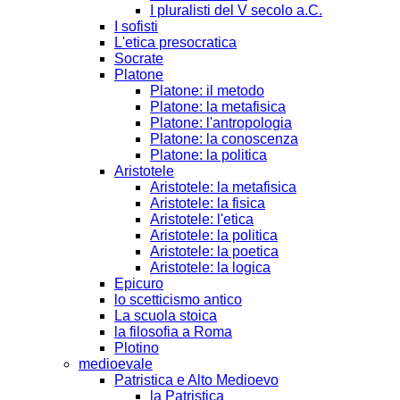
I pluralisti del V secolo a.C.
I sofisti
L'etica presocratica
Socrate
Platone
Platone: il metodo
Platone: la metafisica
Platone: l'antropologia
Platone: la conoscenza
Platone: la politica
Aristotele
Aristotele: la metafisica
Aristotele: la fisica
Aristotele: l'etica
Aristotele: la politica
Aristotele: la poetica
Aristotele: la logica
Epicuro
lo scetticismo antico
La scuola stoica
la filosofia a Roma
Plotino
medioevale
Patristica e Alto Medioevo
la Patristica