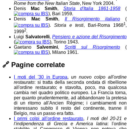
Rome from the New Italian State
, New York 2004.
Denis
Mac Smith
,
Storia d'Italia 1861-1958
(
), Bari 1959.
Denis
Mac Smith
,
Il Risorgimento italiano
(
1
).
Storia e testi
, Bari-Roma 1968
,
2
1999
.
Luigi
Salvatorelli
,
Pensiero e azione del Risorgimento
(
), Torino 1943.
Gaetano
Salvemini
,
Scritti sul Risorgimento
(
), Milano 1961.
🔗
Pagine correlate
I moti del '30 in Europa
,
un nuovo colpo all'ordine
restaurato
: si tratta della seconda ondata di ribellione
all'ordine restaurato; e stavolta, poco, ma qualcosa
cambia nel quadro politico europeo. La Francia torna,
per quanto prudentemente, ad abbandonare la pretesa
di un ritorno all'Ancien Régime; i cambiamenti non
interessano subito il resto del continente, tranne il
Belgio, ma un passo era fatto.
I primi colpi all'ordine restaurato
,
I moti del 20-21 e
l'indipendenza di Grecia e America latina
: l'ordine
stabilito al Congresso di Vienna non poteva che