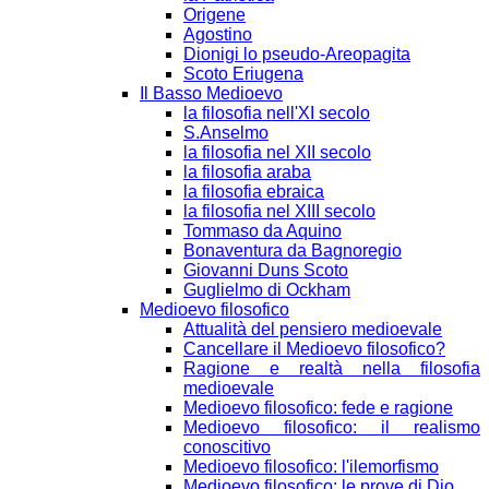
Origene
Agostino
Dionigi lo pseudo-Areopagita
Scoto Eriugena
Il Basso Medioevo
la filosofia nell'XI secolo
S.Anselmo
la filosofia nel XII secolo
la filosofia araba
la filosofia ebraica
la filosofia nel XIII secolo
Tommaso da Aquino
Bonaventura da Bagnoregio
Giovanni Duns Scoto
Guglielmo di Ockham
Medioevo filosofico
Attualità del pensiero medioevale
Cancellare il Medioevo filosofico?
Ragione e realtà nella filosofia
medioevale
Medioevo filosofico: fede e ragione
Medioevo filosofico: il realismo
conoscitivo
Medioevo filosofico: l'ilemorfismo
Medioevo filosofico: le prove di Dio