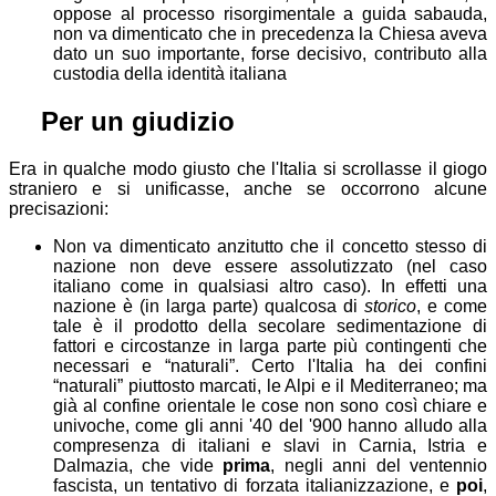
oppose al processo risorgimentale a guida sabauda,
non va dimenticato che in precedenza la Chiesa aveva
dato un suo importante, forse decisivo, contributo alla
custodia della identità italiana
⚖
Per un giudizio
Era in qualche modo giusto che l'Italia si scrollasse il giogo
straniero e si unificasse, anche se occorrono alcune
precisazioni:
Non va dimenticato anzitutto che il concetto stesso di
nazione non deve essere assolutizzato (nel caso
italiano come in qualsiasi altro caso). In effetti una
nazione è (in larga parte) qualcosa di
storico
, e come
tale è il prodotto della secolare sedimentazione di
fattori e circostanze in larga parte più contingenti che
necessari e “naturali”. Certo l'Italia ha dei confini
“naturali” piuttosto marcati, le Alpi e il Mediterraneo; ma
già al confine orientale le cose non sono così chiare e
univoche, come gli anni '40 del '900 hanno
alludo alla
compresenza di italiani e slavi in Carnia, Istria e
Dalmazia, che vide
prima
, negli anni del ventennio
fascista, un tentativo di forzata italianizzazione, e
poi
,