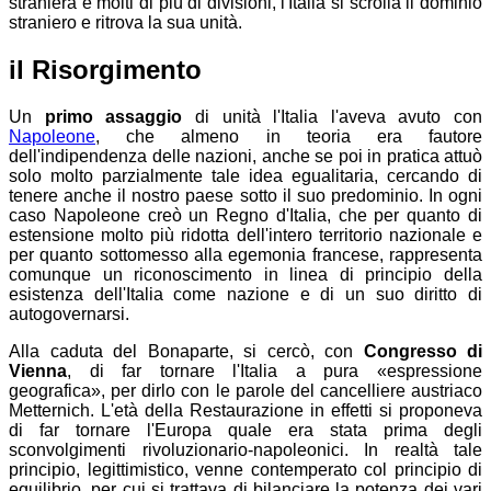
straniera e molti di più di divisioni, l'Italia si scrolla il dominio
straniero e ritrova la sua unità.
il Risorgimento
Un
primo assaggio
di unità l'Italia l'aveva avuto con
Napoleone
, che almeno in teoria era fautore
dell'indipendenza delle nazioni, anche se poi in pratica attuò
solo molto parzialmente tale idea egualitaria, cercando di
tenere anche il nostro paese sotto il suo predominio. In ogni
caso Napoleone creò un Regno d'Italia, che per quanto di
estensione molto più ridotta dell'intero territorio nazionale e
per quanto sottomesso alla egemonia francese, rappresenta
comunque un riconoscimento in linea di principio della
esistenza dell'Italia come nazione e di un suo diritto di
autogovernarsi.
Alla caduta del Bonaparte, si cercò, con
Congresso di
Vienna
, di far tornare l'Italia a pura «espressione
geografica», per dirlo con le parole del cancelliere austriaco
Metternich. L'età della Restaurazione in effetti si proponeva
di far tornare l'Europa quale era stata prima degli
sconvolgimenti rivoluzionario-napoleonici. In realtà tale
principio, legittimistico, venne contemperato col principio di
equilibrio, per cui si trattava di bilanciare la potenza dei vari