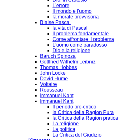
L'errore
Il mondo e l'uomo
la morale provvisoria
Blaise Pascal
la vita di Pascal
Il problema fondamentale
Come affrontare il problema
L'uomo come paradosso
Dio e la religione
Baruch Spinoza
Gottfried Wilhelm Leibniz
Thomas Hobbes
John Locke
David Hume
Voltaire
Rousseau
Immanuel Kant
Immanuel Kant
Il periodo pre-critico
la Critica della Ragion Pura
la Critica della Ragion pratica
La religione
La politica
La Critica del Giudizio