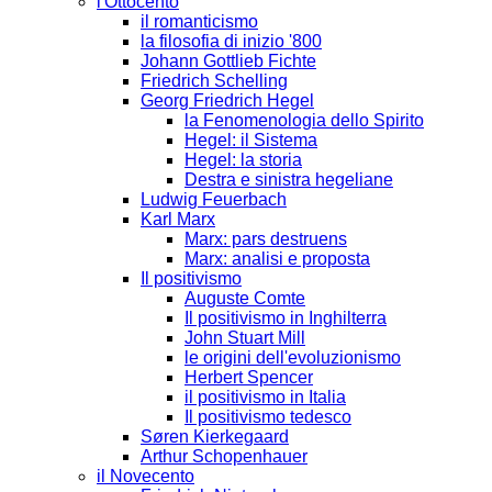
l'Ottocento
il romanticismo
la filosofia di inizio '800
Johann Gottlieb Fichte
Friedrich Schelling
Georg Friedrich Hegel
la Fenomenologia dello Spirito
Hegel: il Sistema
Hegel: la storia
Destra e sinistra hegeliane
Ludwig Feuerbach
Karl Marx
Marx: pars destruens
Marx: analisi e proposta
Il positivismo
Auguste Comte
Il positivismo in Inghilterra
John Stuart Mill
le origini dell'evoluzionismo
Herbert Spencer
il positivismo in Italia
Il positivismo tedesco
Søren Kierkegaard
Arthur Schopenhauer
il Novecento