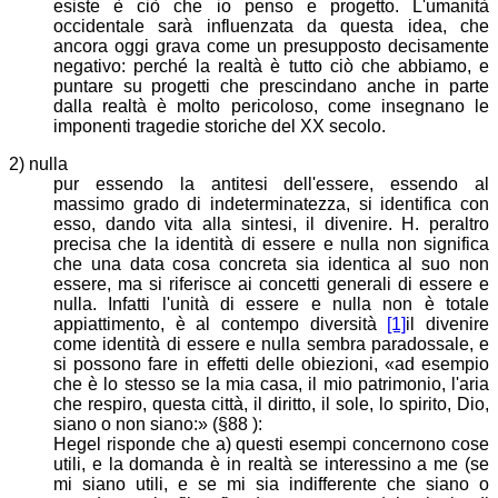
esiste è ciò che io penso e progetto. L'umanità
occidentale sarà influenzata da questa idea, che
ancora oggi grava come un presupposto decisamente
negativo: perché la realtà è tutto ciò che abbiamo, e
puntare su progetti che prescindano anche in parte
dalla realtà è molto pericoloso, come insegnano le
imponenti tragedie storiche del XX secolo.
2) nulla
pur essendo la antitesi dell'essere, essendo al
massimo grado di indeterminatezza, si identifica con
esso, dando vita alla sintesi, il divenire. H. peraltro
precisa che la identità di essere e nulla non significa
che una data cosa concreta sia identica al suo non
essere, ma si riferisce ai concetti generali di essere e
nulla. Infatti l'unità di essere e nulla non è totale
appiattimento, è al contempo diversità
[1]
il divenire
come identità di essere e nulla sembra paradossale, e
si possono fare in effetti delle obiezioni, «ad esempio
che è lo stesso se la mia casa, il mio patrimonio, l'aria
che respiro, questa città, il diritto, il sole, lo spirito, Dio,
siano o non siano:» (§88
):
Hegel risponde che a) questi esempi concernono cose
utili, e la domanda è in realtà se interessino a me (se
mi siano utili, e se mi sia indifferente che siano o