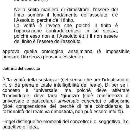
Nella solita maniera di dimostrare, l'essere del
finito sembra il fondamento dell'assoluto; c'è
l'Assoluto, perché c'è il finito.
La verità è invece che poiché il finito è
l'opposizione contraddicentesi in sé stessa,
poiché esso non è, l'Assoluto è.(..) Il non essere
del finito è l'essere dell'assoluto.
approva quella ontologica anselmiana (è impossibile
pensare Dio senza pensarlo esistente
)
dottrina del
concetto
è “la verità della sostanza” (nel senso che per l'idealismo di
H. si dà piena e totale intelligibilità del reale). Di per sè il
concetto è *universale, ma poichè deve afferrare
*l'individuale, deve farsi *giudizio (cioè coincidenza di
universale e particolare:
universale concreto
) e sillogismo
(cioè comprensione del perché di tale coincidenza: la
razionalità del reale va dimostrata, non può essere intuita).
Hegel distingue tre momenti del concetto: il c. soggettivo, il c.
oggettivo e l'idea.