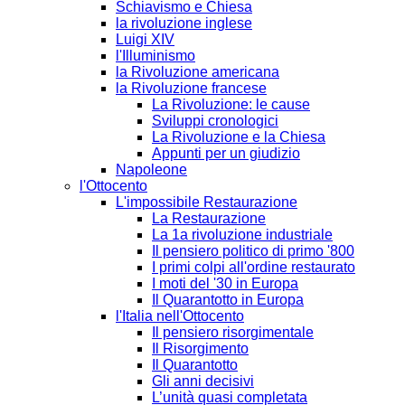
Schiavismo e Chiesa
la rivoluzione inglese
Luigi XIV
l'Illuminismo
la Rivoluzione americana
la Rivoluzione francese
La Rivoluzione: le cause
Sviluppi cronologici
La Rivoluzione e la Chiesa
Appunti per un giudizio
Napoleone
l'Ottocento
L'impossibile Restaurazione
La Restaurazione
La 1a rivoluzione industriale
Il pensiero politico di primo '800
I primi colpi all'ordine restaurato
I moti del '30 in Europa
Il Quarantotto in Europa
l'Italia nell'Ottocento
Il pensiero risorgimentale
Il Risorgimento
Il Quarantotto
Gli anni decisivi
L’unità quasi completata