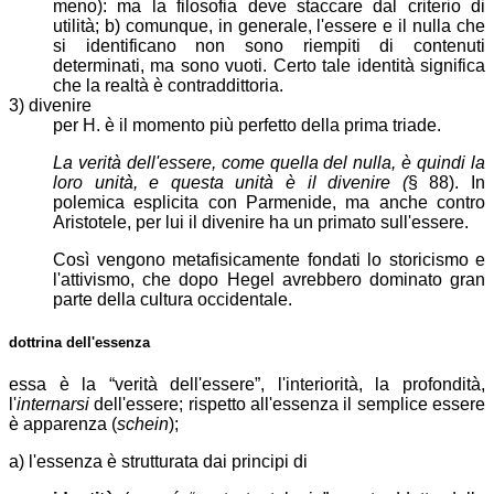
meno): ma la filosofia deve staccare dal criterio di
utilità; b) comunque, in generale, l'essere e il nulla che
si identificano non sono riempiti di contenuti
determinati, ma sono vuoti
. Certo tale identità significa
che la realtà è contraddittoria.
3) divenire
per H. è il momento più perfetto della prima triade.
La verità dell'essere, come quella del nulla, è quindi la
loro unità, e questa unità è il divenire (
§ 88). In
polemica esplicita con Parmenide, ma anche contro
Aristotele, per lui il divenire ha un primato sull'essere.
Così vengono metafisicamente fondati lo storicismo e
l'attivismo, che dopo Hegel avrebbero dominato gran
parte della cultura occidentale.
dottrina dell'
essenza
essa è la “verità dell'essere”, l'interiorità, la profondità,
l'
internarsi
dell'essere; rispetto all'essenza il semplice essere
è apparenza (
schein
);
a) l'essenza è strutturata dai principi di