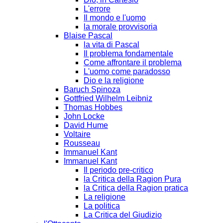
L'errore
Il mondo e l'uomo
la morale provvisoria
Blaise Pascal
la vita di Pascal
Il problema fondamentale
Come affrontare il problema
L'uomo come paradosso
Dio e la religione
Baruch Spinoza
Gottfried Wilhelm Leibniz
Thomas Hobbes
John Locke
David Hume
Voltaire
Rousseau
Immanuel Kant
Immanuel Kant
Il periodo pre-critico
la Critica della Ragion Pura
la Critica della Ragion pratica
La religione
La politica
La Critica del Giudizio