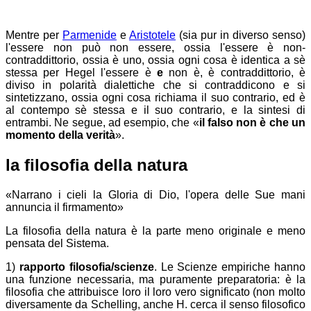
Mentre per
Parmenide
e
Aristotele
(sia pur in diverso senso)
l'essere non può non essere, ossia l'essere è non-
contraddittorio, ossia è uno, ossia ogni cosa è identica a sè
stessa per Hegel l'essere è
e
non è, è contraddittorio, è
diviso in polarità dialettiche che si contraddicono e si
sintetizzano, ossia ogni cosa richiama il suo contrario, ed è
al contempo sè stessa e il suo contrario, e la sintesi di
entrambi. Ne segue, ad esempio, che «
il falso non è che un
momento della verità
».
la filosofia della natura
«Narrano i cieli la Gloria di Dio, l'opera delle Sue mani
annuncia il firmamento»
La filosofia della natura è la parte meno originale e meno
pensata del Sistema.
1)
rapporto filosofia/scienze
. Le Scienze empiriche hanno
una funzione necessaria, ma puramente preparatoria: è la
filosofia che attribuisce loro il loro vero significato (non molto
diversamente da Schelling, anche H. cerca il senso filosofico