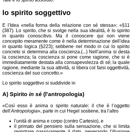
lo spirito soggettivo
E l'Idea «nella forma della relazione con sé stessa»: «§11
(387). Lo spirito, che si svolge nella sua idealità, è lo spirito
in quanto conoscitivo. Ma il conoscere qui non viene
concepito meramente come è nella determinazione dell'idea
in quanto logica (§223); sebbene nel modo in cui lo spirito
concreto si determina alla coscienza.(...) Nell'anima si desta
la coscienza; la coscienza si pone come ragione, che si è
immediatamente destata alla consapevolezza di sé; la quale
ragione, mediante la sua attività, si libera col farsi oggettività,
coscienza del suo concetto.»
Lo spirito soggettivo si suddivide in
A) Spirito
in sé
(l'antropologia)
«Così esso è anima o spirito naturale: il che è l’oggetto
dell'
Antropologia
», parte in cui Hegel sostiene, tra l'altro
l'unità di anima e corpo (contro Cartesio), e
il primato del pensiero sulla sensazione, che si limita
registrare passivamente il dato, generando l'illusione