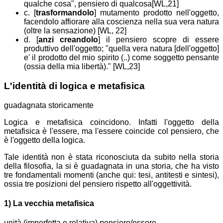
qualche cosa", pensiero di qualcosa[WL,21]
c. [
trasformandolo
] mutamento prodotto nell'oggetto,
facendolo affiorare alla coscienza nella sua vera natura
(oltre la sensazione) [WL, 22]
d. [
anzi creandolo
] il pensiero scopre di essere
produttivo dell'oggetto; "quella vera natura [dell'oggetto]
e' il prodotto del mio spirito (..) come soggetto pensante
(ossia della mia libertà)." [WL,23]
L'identità di logica e metafisica
guadagnata storicamente
Logica e metafisica coincidono. Infatti l'oggetto della
metafisica è l'essere, ma l'essere coincide col pensiero, che
è l'oggetto della logica.
Tale identità
non è stata riconosciuta da subito nella storia
della filosofia,
la si è guadagnata in una storia, che ha visto
tre fondamentali momenti (anche qui: tesi, antitesti e sintesi),
ossia tre posizioni del pensiero rispetto all'oggettività.
1) La vecchia metafisica
unità (imperfetta e relativa) pensiero/essere