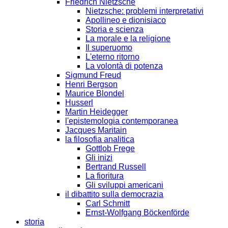
Friedrich Nietzsche
Nietzsche: problemi interpretativi
Apollineo e dionisiaco
Storia e scienza
La morale e la religione
Il superuomo
L'eterno ritorno
La volontà di potenza
Sigmund Freud
Henri Bergson
Maurice Blondel
Husserl
Martin Heidegger
l'epistemologia contemporanea
Jacques Maritain
la filosofia analitica
Gottlob Frege
Gli inizi
Bertrand Russell
La fioritura
Gli sviluppi americani
il dibattito sulla democrazia
Carl Schmitt
Ernst-Wolfgang Böckenförde
storia