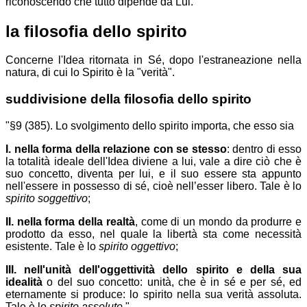
riconoscendo che tutto dipende da Lui.
la filosofia dello spirito
Concerne l'Idea ritornata in Sé, dopo l'estraneazione nella
natura, di cui lo Spirito è la "verità".
suddivisione della
filosofia dello spirito
"§9 (385). Lo svolgimento dello spirito importa, che esso sia
I. nella forma della relazione con se stesso
: dentro di esso
la totalità ideale dell'Idea diviene a lui, vale a dire ciò che è
suo concetto, diventa per lui, e il suo essere sta appunto
nell'essere in possesso di sé, cioè nell’esser libero. Tale è lo
spirito soggettivo
;
II. nella forma della realtà
, come di un mondo da produrre e
prodotto da esso, nel quale la libertà sta come necessità
esistente. Tale è lo
spirito oggettivo
;
III. nell'unità dell'oggettività dello spirito e della sua
idealità
o del suo concetto: unità, che è in sé e per sé, ed
eternamente si produce: lo spirito nella sua verità assoluta.
Tale è lo
spirito assoluto
."