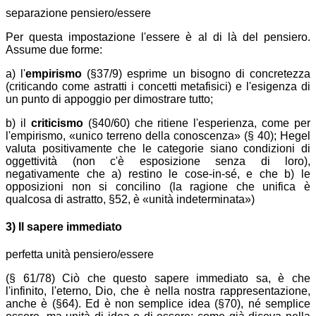
separazione pensiero/essere
Per questa impostazione l'essere è al di là del pensiero.
Assume due forme:
a) l'
empirismo
(§37/9) esprime un bisogno di concretezza
(criticando come astratti i concetti metafisici) e l'esigenza di
un punto di appoggio per dimostrare tutto;
b) il
criticismo
(§40/60) che ritiene l'esperienza, come per
l'empirismo,
unico terreno della conoscenza
(§ 40); Hegel
valuta positivamente che le categorie siano condizioni di
oggettività (non c'è esposizione senza di loro),
negativamente che a) restino le cose-in-sé, e che b) le
opposizioni non si concilino (la ragione che unifica è
qualcosa di astratto, §52, è
unità indeterminata
)
3) Il sapere immediato
perfetta unità pensiero/essere
(§ 61/78) Ciò che questo sapere immediato sa, è che
l'infinito, l'eterno, Dio, che è nella nostra rappresentazione,
anche è (§64). Ed è non semplice idea (§70), né semplice