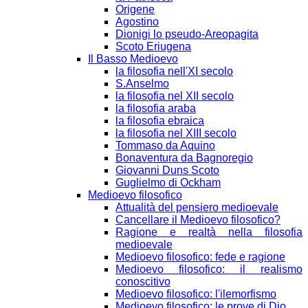
Origene
Agostino
Dionigi lo pseudo-Areopagita
Scoto Eriugena
Il Basso Medioevo
la filosofia nell'XI secolo
S.Anselmo
la filosofia nel XII secolo
la filosofia araba
la filosofia ebraica
la filosofia nel XIII secolo
Tommaso da Aquino
Bonaventura da Bagnoregio
Giovanni Duns Scoto
Guglielmo di Ockham
Medioevo filosofico
Attualità del pensiero medioevale
Cancellare il Medioevo filosofico?
Ragione e realtà nella filosofia
medioevale
Medioevo filosofico: fede e ragione
Medioevo filosofico: il realismo
conoscitivo
Medioevo filosofico: l'ilemorfismo
Medioevo filosofico: le prove di Dio