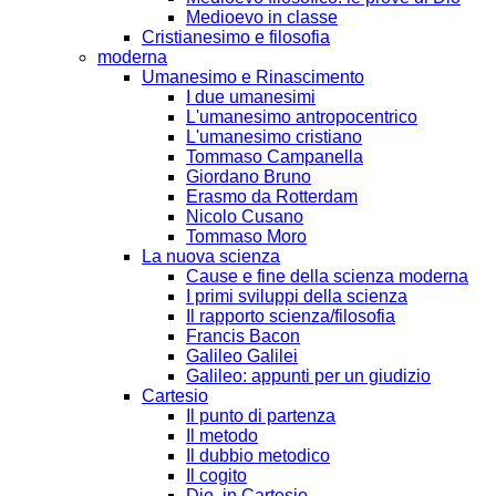
Medioevo in classe
Cristianesimo e filosofia
moderna
Umanesimo e Rinascimento
I due umanesimi
L'umanesimo antropocentrico
L'umanesimo cristiano
Tommaso Campanella
Giordano Bruno
Erasmo da Rotterdam
Nicolo Cusano
Tommaso Moro
La nuova scienza
Cause e fine della scienza moderna
I primi sviluppi della scienza
Il rapporto scienza/filosofia
Francis Bacon
Galileo Galilei
Galileo: appunti per un giudizio
Cartesio
Il punto di partenza
Il metodo
Il dubbio metodico
Il cogito
Dio, in Cartesio