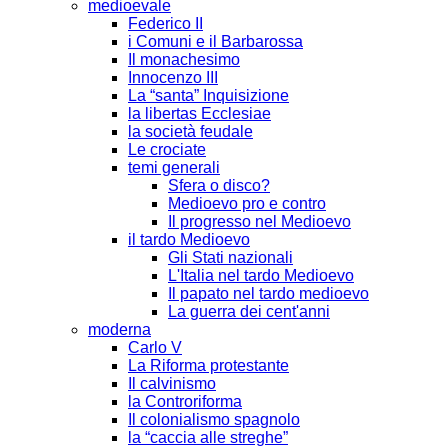
medioevale
Federico II
i Comuni e il Barbarossa
Il monachesimo
Innocenzo III
La “santa” Inquisizione
la libertas Ecclesiae
la società feudale
Le crociate
temi generali
Sfera o disco?
Medioevo pro e contro
Il progresso nel Medioevo
il tardo Medioevo
Gli Stati nazionali
L'Italia nel tardo Medioevo
Il papato nel tardo medioevo
La guerra dei cent'anni
moderna
Carlo V
La Riforma protestante
Il calvinismo
la Controriforma
Il colonialismo spagnolo
la “caccia alle streghe”