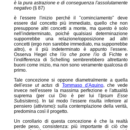
è la pura astrazione e di conseguenza l'assolutamente
negativo
(§ 87)
è l'essere l'inizio perché il "cominciamento" deve
essere dal concetto più immediato, quello che non
presuppone altri concetti a monte, ma questo è solo
nell'indeterminato, poiché qualsiasi determinazione
supporrebbe una relazione/opposizione ad altri
concetti (ergo non sarebbe immediato, ma supporrebbe
altro), e il più indeterminato è appunto l'essere.
Osserva Hegel che l
'io che pone l'io
di Fichte e
l'
indifferenza
di Schelling sembrerebbero altrettanto
buoni come inizio, ma non sono veramente qualcosa di
primo.
Tale concezione si oppone diametralmente a quella
dell'
esse ut actus
di
Tommaso d'Aquino
, che vede
invece nell'essere la massima perfezione e l'attualità
suprema (per cui Dio è per lui l'
Ipsum Esse
Subsistens
). In tal modo l'essere risulta inferiore al
pensiero (attivismo): sulla contemplazione della verità,
predomina così il progetto.
Un corollario di questa concezione è che la realtà
perde peso, consistenza: più importante di ciò che