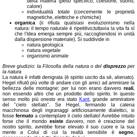
della materia (peso specifico, coesione, suono,
calore)
individualità totale (concernente le proprietà
magnetiche, elettriche e chimiche)
organica
(ii rifiuta qualsiasi evoluzionismo nella
natura: il tempo naturale è ripetitivo
;tuttavia la vita fa sì
che l'Idea emerga sempre più, raccogliendosi in unità
dalla dispersione materiale). Si suddivide in
natura geologica
natura vegetale
organismo animale
Breve giudizio: la Filosofia della natura o del
disprezzo
per
la natura
La natura è infatti denigrata (è spirito uscito da sè, alienato).
Hegel rifiutò più volte di andare con gli amici ad ammirare la
bellezza delle montagne: per lui non erano davvero
reali
,
non essendo altro che un prodotto dello spirito. In questo
senso molto più onesto era stato
Kant
, grande ammiratore
del "cielo stellato". Se Hegel, fermando la catena
macchinosa degli ingranaggi artificiosamente dialettici, si
fosse
fermato
a contemplare il cielo stellato! Avrebbe intuito
forse che il mondo
esiste
davvero, non è creazione del
nostro spirito, avrebbe forse elevato il suo cuore e la sua
mente a Colui di cui la realtà sensibile è
segno
,