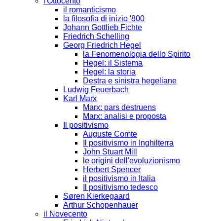
l'Ottocento
il romanticismo
la filosofia di inizio '800
Johann Gottlieb Fichte
Friedrich Schelling
Georg Friedrich Hegel
la Fenomenologia dello Spirito
Hegel: il Sistema
Hegel: la storia
Destra e sinistra hegeliane
Ludwig Feuerbach
Karl Marx
Marx: pars destruens
Marx: analisi e proposta
Il positivismo
Auguste Comte
Il positivismo in Inghilterra
John Stuart Mill
le origini dell'evoluzionismo
Herbert Spencer
il positivismo in Italia
Il positivismo tedesco
Søren Kierkegaard
Arthur Schopenhauer
il Novecento