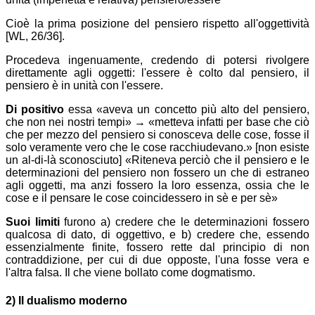
Cioè la prima posizione del pensiero rispetto all'oggettività
[WL, 26/36].
Procedeva ingenuamente, credendo di potersi rivolgere
direttamente agli oggetti: l'essere è colto dal pensiero, il
pensiero è in unità con l'essere.
Di positivo
essa «aveva un concetto più alto del pensiero,
che non nei nostri tempi» → «metteva infatti per base che ciò
che per mezzo del pensiero si conosceva delle cose, fosse il
solo veramente vero che le cose racchiudevano.» [non esiste
un al-di-là sconosciuto]
Riteneva perciò che il pensiero e le
determinazioni del pensiero non fossero un che di estraneo
agli oggetti, ma anzi fossero la loro essenza, ossia che le
cose e il pensare le cose coincidessero in sè e per sè
Suoi limiti
furono a) credere che le determinazioni fossero
qualcosa di dato, di oggettivo, e b) credere che, essendo
essenzialmente finite, fossero rette dal principio di non
contraddizione, per cui di due opposte, l'una fosse vera e
l'altra falsa. Il che viene bollato come dogmatismo.
2) Il dualismo moderno