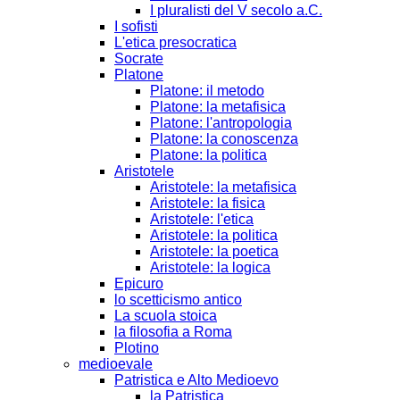
I pluralisti del V secolo a.C.
I sofisti
L'etica presocratica
Socrate
Platone
Platone: il metodo
Platone: la metafisica
Platone: l'antropologia
Platone: la conoscenza
Platone: la politica
Aristotele
Aristotele: la metafisica
Aristotele: la fisica
Aristotele: l'etica
Aristotele: la politica
Aristotele: la poetica
Aristotele: la logica
Epicuro
lo scetticismo antico
La scuola stoica
la filosofia a Roma
Plotino
medioevale
Patristica e Alto Medioevo
la Patristica