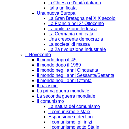
la Chiesa e l'unità italiana
Italia unificata
Una nuova Europa
La Gran Bretagna nel XIX secolo
La Francia nel 2° Ottocento
La unificazione tedesca
La Germania unificata
Una crescente democrazia
La societa' di massa
La 2a rivoluzione industriale
il Novecento
Il mondo dopo il '45
Il mondo dopo il 1989
Il mondo negli anni Cinquanta
Il mondo negli anni Sessanta/Settanta
Il mondo negli anni Ottanta
Il nazismo
La prima guerra mondiale
La seconda guerra mondiale
il comunismo
La natura del comunismo
Il comunismo e Marx
Espansione e declino
Il comunismo: gli inizi
Il comunismo sotto Stalin