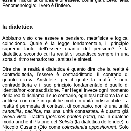
essere, ma unità di idea e di essere; come già diceva nella
Fenomenologia: il vero è l'intiero.
la dialettica
Abbiamo visto che essere e pensiero, metafisica e logica,
coincidono. Quale è la legge fondamentale, il principio
supremo tanto dell'essere quanto del pensiero? è la
dialettica, secondo cui la realtà si scandisce sempre in una
sorta di ritmo ternario: tesi, antitesi e sintesi.
Dire che la realtà è dialettica è quanto dire che la realtà è
contraddittoria, l'essere è contraddittorio: il contrario di
quanto diceva Aristotele, per il quale la realtà è non-
contraddittoria e il suo principio fondamentale è quello di
identità/non-contraddizione. Per Hegel invece ogni momento
della realtà richiama il suo contrario, ogni tesi richiama la sua
antitesi, con cui è in qualche modo in unità indissolubile. La
realtà è permeata di contrasti, di contrasto, non è una unità
tranquilla
,
pacifica
, ma una unità contrastata. è quanto già
aveva visto Eraclito (
polemos panton pater
), ma in qualche
modo anche il Platone del
Sofista
(la dialettica delle idee), o
Niccolò Cusano (Dio come
coincidentia oppositorum
). Solo