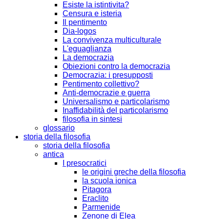
Esiste la istintivita?
Censura e isteria
Il pentimento
Dia-logos
La convivenza multiculturale
L'eguaglianza
La democrazia
Obiezioni contro la democrazia
Democrazia: i presupposti
Pentimento collettivo?
Anti-democrazie e guerra
Universalismo e particolarismo
Inaffidabilità del particolarismo
filosofia in sintesi
glossario
storia della filosofia
storia della filosofia
antica
I presocratici
le origini greche della filosofia
la scuola ionica
Pitagora
Eraclito
Parmenide
Zenone di Elea