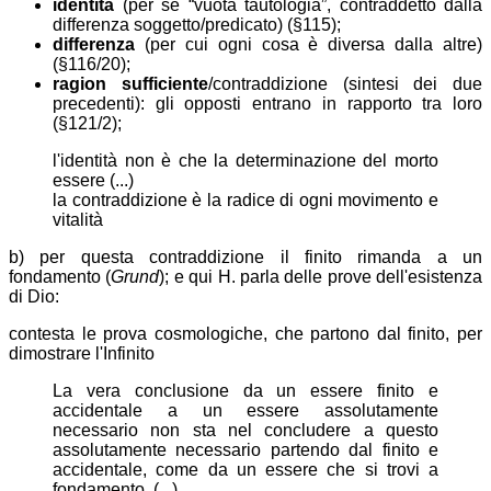
identità
(per sé “vuota tautologia”, contraddetto dalla
differenza soggetto/predicato) (§115);
differenza
(per cui ogni cosa è diversa dalla altre)
(§116/20);
ragion sufficiente
/contraddizione (sintesi dei due
precedenti): gli opposti entrano in rapporto tra loro
(§121/2);
l'identità non è che la determinazione del morto
essere (...)
la contraddizione è la radice di ogni movimento e
vitalità
b) per questa contraddizione il finito rimanda a un
fondamento (
Grund
); e qui H. parla delle prove dell'esistenza
di Dio:
contesta le prova cosmologiche, che partono dal finito, per
dimostrare l'Infinito
La vera conclusione da un essere finito e
accidentale a un essere assolutamente
necessario non sta nel concludere a questo
assolutamente necessario partendo dal finito e
accidentale, come da un essere che si trovi a
fondamento. (...)