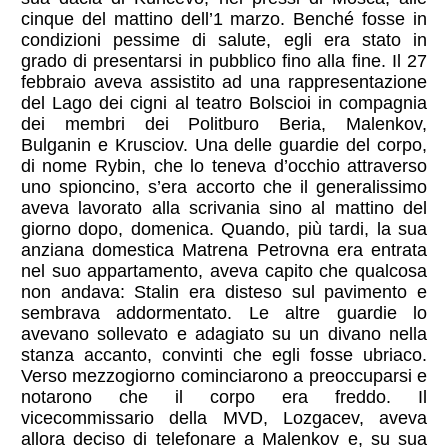
cinque del mattino dell’1 marzo. Benché fosse in
condizioni pessime di salute, egli era stato in
grado di presentarsi in pubblico fino alla fine. Il 27
febbraio aveva assistito ad una rappresentazione
del Lago dei cigni al teatro Bolscioi in compagnia
dei membri dei Politburo Beria, Malenkov,
Bulganin e Krusciov. Una delle guardie del corpo,
di nome Rybin, che lo teneva d’occhio attraverso
uno spioncino, s’era accorto che il generalissimo
aveva lavorato alla scrivania sino al mattino del
giorno dopo, domenica. Quando, più tardi, la sua
anziana domestica Matrena Petrovna era entrata
nel suo appartamento, aveva capito che qualcosa
non andava: Stalin era disteso sul pavimento e
sembrava addormentato. Le altre guardie lo
avevano sollevato e adagiato su un divano nella
stanza accanto, convinti che egli fosse ubriaco.
Verso mezzogiorno cominciarono a preoccuparsi e
notarono che il corpo era freddo. Il
vicecommissario della MVD, Lozgacev, aveva
allora deciso di telefonare a Malenkov e, su sua