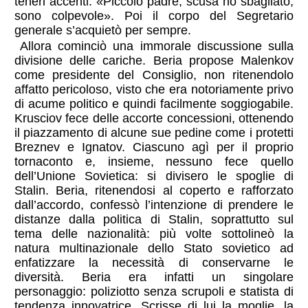
teneri accenti: «Piccolo padre, scusa ho sbagliato,
sono colpevole». Poi il corpo del Segretario
generale s’acquietò per sempre.
Allora cominciò una immorale discussione sulla
divisione delle cariche. Beria propose Malenkov
come presidente del Consiglio, non ritenendolo
affatto pericoloso, visto che era notoriamente privo
di acume politico e quindi facilmente soggiogabile.
Krusciov fece delle accorte concessioni, ottenendo
il piazzamento di alcune sue pedine come i protetti
Breznev e Ignatov. Ciascuno agì per il proprio
tornaconto e, insieme, nessuno fece quello
dell’Unione Sovietica: si divisero le spoglie di
Stalin. Beria, ritenendosi al coperto e rafforzato
dall’accordo, confessò l’intenzione di prendere le
distanze dalla politica di Stalin, soprattutto sul
tema delle nazionalità: più volte sottolineò la
natura multinazionale dello Stato sovietico ad
enfatizzare la necessità di conservarne le
diversità. Beria era infatti un singolare
personaggio: poliziotto senza scrupoli e statista di
tendenza innovatrice. Scrisse di lui la moglie, la