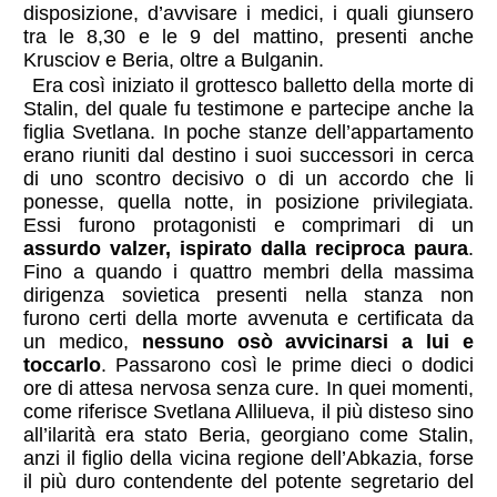
disposizione, d’avvisare i medici, i quali giunsero
tra le 8,30 e le 9 del mattino, presenti anche
Krusciov e Beria, oltre a Bulganin.
Era così iniziato il grottesco balletto della morte di
Stalin, del quale fu testimone e partecipe anche la
figlia Svetlana. In poche stanze dell’appartamento
erano riuniti dal destino i suoi successori in cerca
di uno scontro decisivo o di un accordo che li
ponesse, quella notte, in posizione privilegiata.
Essi furono protagonisti e comprimari di un
assurdo valzer, ispirato dalla reciproca paura
.
Fino a quando i quattro membri della massima
dirigenza sovietica presenti nella stanza non
furono certi della morte avvenuta e certificata da
un medico,
nessuno osò avvicinarsi a lui e
toccarlo
. Passarono così le prime dieci o dodici
ore di attesa nervosa senza cure. In quei momenti,
come riferisce Svetlana Allilueva, il più disteso sino
all’ilarità era stato Beria, georgiano come Stalin,
anzi il figlio della vicina regione dell’Abkazia, forse
il più duro contendente del potente segretario del