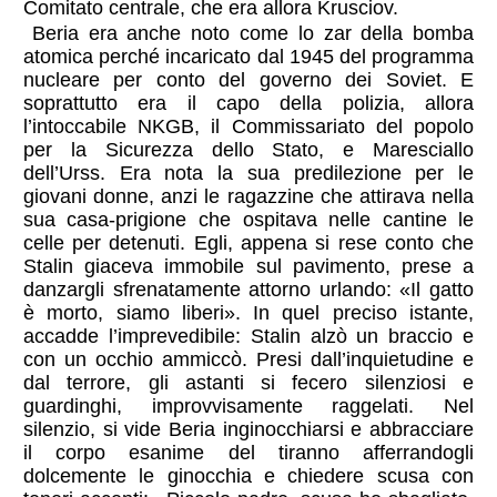
Comitato centrale, che era allora Krusciov.
Beria era anche noto come lo zar della bomba
atomica perché incaricato dal 1945 del programma
nucleare per conto del governo dei Soviet. E
soprattutto era il capo della polizia, allora
l’intoccabile NKGB, il Commissariato del popolo
per la Sicurezza dello Stato, e Maresciallo
dell’Urss. Era nota la sua predilezione per le
giovani donne, anzi le ragazzine che attirava nella
sua casa-prigione che ospitava nelle cantine le
celle per detenuti. Egli, appena si rese conto che
Stalin giaceva immobile sul pavimento, prese a
danzargli sfrenatamente attorno urlando: «Il gatto
è morto, siamo liberi». In quel preciso istante,
accadde l’imprevedibile: Stalin alzò un braccio e
con un occhio ammiccò. Presi dall’inquietudine e
dal terrore, gli astanti si fecero silenziosi e
guardinghi, improvvisamente raggelati. Nel
silenzio, si vide Beria inginocchiarsi e abbracciare
il corpo esanime del tiranno afferrandogli
dolcemente le ginocchia e chiedere scusa con