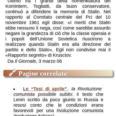
Ultimo fra i grandi della nomenklatura del
Komintern, Togliatti, da buon conservatore,
continuò a difendere la memoria di Stalin. Nel
rapporto al Comitato centrale del Pci del 10
novembre 1961 egli disse: «I meriti che Stalin
ebbe nessuno li nega, così come sarebbe assurdo
negare la grandezza di ciò che la classe operaia e
i popoli dell’Unione Sovietica riuscirono a
realizzare quando Stalin era alla direzione del
partito e dello Stato». Egli non condivise mai il
«Rapporto segreto» di Krusciov.
Da
Il Giornale
, 3 marzo 06
🔗
Pagine correlate
Le “Tesi di aprile”
,
la Rivoluzione
comunista possibile subito
: il testo che
Lenin scritto da poco giunto in Russia e
resosi conto che le condizioni erano
favorevoli per una rivoluzione comunista
(traduzione italiana)