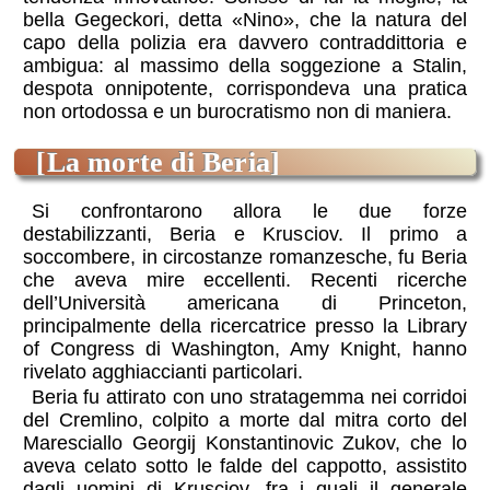
bella Gegeckori, detta «Nino», che la natura del
capo della polizia era davvero contraddittoria e
ambigua: al massimo della soggezione a Stalin,
despota onnipotente, corrispondeva una pratica
non ortodossa e un burocratismo non di maniera.
[la morte di Beria]
Si confrontarono allora le due forze
destabilizzanti, Beria e Krusciov. Il primo a
soccombere, in circostanze romanzesche, fu Beria
che aveva mire eccellenti. Recenti ricerche
dell’Università americana di Princeton,
principalmente della ricercatrice presso la Library
of Congress di Washington, Amy Knight, hanno
rivelato agghiaccianti particolari.
Beria fu attirato con uno stratagemma nei corridoi
del Cremlino, colpito a morte dal mitra corto del
Maresciallo Georgij Konstantinovic Zukov, che lo
aveva celato sotto le falde del cappotto, assistito
dagli uomini di Krusciov, fra i quali il generale