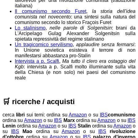
favorevoli per una rivoluzione comunista (traduzione
italiana)
Il comunismo secondo Furet
,
la storia dell'idea
comunista nel novecento
: una sintesi sulla natura del
comunismo secondo lo storico Fraçois Furet
Lo stalinismo
,
nelle parole di Solgenitsin
: brani da
L'Arcipelago Gulag Alexander Solgenitsin sulla
spietata repressività del regime stalinano
Un tragicomico servilismo
,
applaudire senza fermarsi
:
In Unione sovietica esisteva il terrore di non
manifestarsi abbastanza pro-Stalin
Intervista a p. Scalfi
,
Ma tutto il clero era ostaggio del
Kgb
: intervista a p. Scalfi molto illuminante sulla vita
della Chiesa (e non solo) nei paesi del comunismo
reale
🛒
ricerche / acquisti
cerca
libri
sui temi:
ordina su
Amazon
o su
IBS
comunismo
ordina su
Amazon
o su
IBS
Marx
ordina su
Amazon
o su
IBS
Lenin
ordina su
Amazon
o su
IBS
Stalin
ordina su
Amazon
o
su
IBS
Mao
ordina su
Amazon
o su
IBS
rivoluzione
d'ottobre
ordina su
Amazon
o su
IBS
palazzo d'inverno