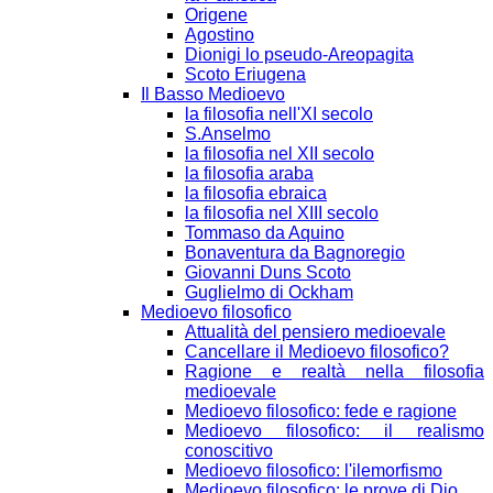
Origene
Agostino
Dionigi lo pseudo-Areopagita
Scoto Eriugena
Il Basso Medioevo
la filosofia nell'XI secolo
S.Anselmo
la filosofia nel XII secolo
la filosofia araba
la filosofia ebraica
la filosofia nel XIII secolo
Tommaso da Aquino
Bonaventura da Bagnoregio
Giovanni Duns Scoto
Guglielmo di Ockham
Medioevo filosofico
Attualità del pensiero medioevale
Cancellare il Medioevo filosofico?
Ragione e realtà nella filosofia
medioevale
Medioevo filosofico: fede e ragione
Medioevo filosofico: il realismo
conoscitivo
Medioevo filosofico: l'ilemorfismo
Medioevo filosofico: le prove di Dio