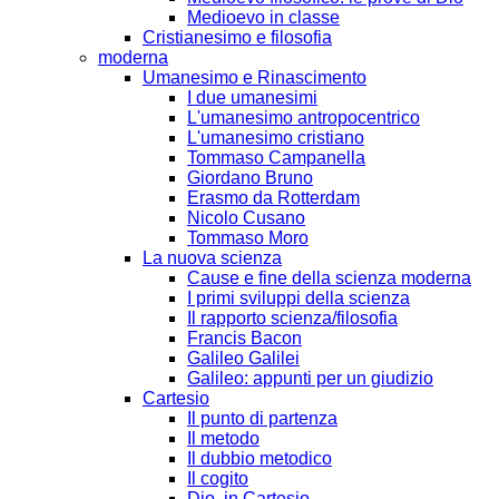
Medioevo in classe
Cristianesimo e filosofia
moderna
Umanesimo e Rinascimento
I due umanesimi
L'umanesimo antropocentrico
L'umanesimo cristiano
Tommaso Campanella
Giordano Bruno
Erasmo da Rotterdam
Nicolo Cusano
Tommaso Moro
La nuova scienza
Cause e fine della scienza moderna
I primi sviluppi della scienza
Il rapporto scienza/filosofia
Francis Bacon
Galileo Galilei
Galileo: appunti per un giudizio
Cartesio
Il punto di partenza
Il metodo
Il dubbio metodico
Il cogito
Dio, in Cartesio