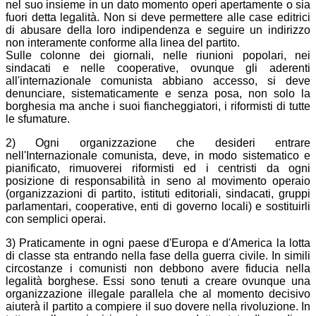
nel suo insieme in un dato momento operi apertamente o sia
fuori detta legalità. Non si deve permettere alle case editrici
di abusare della loro indipendenza e seguire un indirizzo
non interamente conforme alla linea del partito.
Sulle colonne dei giornali, nelle riunioni popolari, nei
sindacati e nelle cooperative, ovunque gli aderenti
all'internazionale comunista abbiano accesso, si deve
denunciare, sistematicamente e senza posa, non solo la
borghesia ma anche i suoi fiancheggiatori, i riformisti di tutte
le sfumature.
2) Ogni organizzazione che desideri entrare
nell'Internazionale comunista, deve, in modo sistematico e
pianificato, rimuoverei riformisti ed i centristi da ogni
posizione di responsabilità in seno al movimento operaio
(organizzazioni di partito, istituti editoriali, sindacati, gruppi
parlamentari, cooperative, enti di governo locali) e sostituirli
con semplici operai.
3) Praticamente in ogni paese d'Europa e d'America la lotta
di classe sta entrando nella fase della guerra civile. In simili
circostanze i comunisti non debbono avere fiducia nella
legalità borghese. Essi sono tenuti a creare ovunque una
organizzazione illegale parallela che al momento decisivo
aiuterà il partito a compiere il suo dovere nella rivoluzione. In