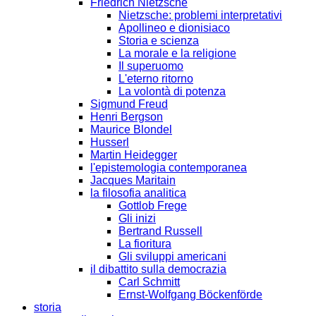
Friedrich Nietzsche
Nietzsche: problemi interpretativi
Apollineo e dionisiaco
Storia e scienza
La morale e la religione
Il superuomo
L'eterno ritorno
La volontà di potenza
Sigmund Freud
Henri Bergson
Maurice Blondel
Husserl
Martin Heidegger
l'epistemologia contemporanea
Jacques Maritain
la filosofia analitica
Gottlob Frege
Gli inizi
Bertrand Russell
La fioritura
Gli sviluppi americani
il dibattito sulla democrazia
Carl Schmitt
Ernst-Wolfgang Böckenförde
storia