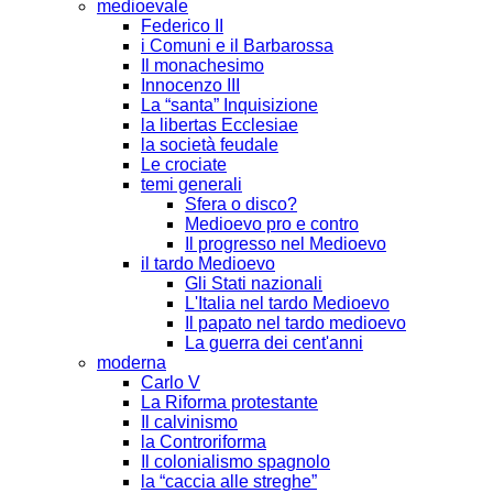
medioevale
Federico II
i Comuni e il Barbarossa
Il monachesimo
Innocenzo III
La “santa” Inquisizione
la libertas Ecclesiae
la società feudale
Le crociate
temi generali
Sfera o disco?
Medioevo pro e contro
Il progresso nel Medioevo
il tardo Medioevo
Gli Stati nazionali
L'Italia nel tardo Medioevo
Il papato nel tardo medioevo
La guerra dei cent'anni
moderna
Carlo V
La Riforma protestante
Il calvinismo
la Controriforma
Il colonialismo spagnolo
la “caccia alle streghe”