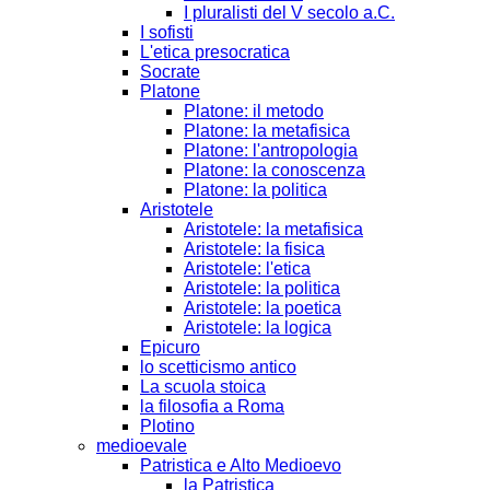
I pluralisti del V secolo a.C.
I sofisti
L'etica presocratica
Socrate
Platone
Platone: il metodo
Platone: la metafisica
Platone: l'antropologia
Platone: la conoscenza
Platone: la politica
Aristotele
Aristotele: la metafisica
Aristotele: la fisica
Aristotele: l'etica
Aristotele: la politica
Aristotele: la poetica
Aristotele: la logica
Epicuro
lo scetticismo antico
La scuola stoica
la filosofia a Roma
Plotino
medioevale
Patristica e Alto Medioevo
la Patristica