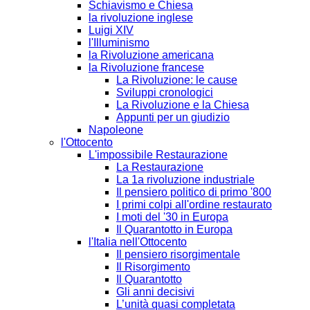
Schiavismo e Chiesa
la rivoluzione inglese
Luigi XIV
l'Illuminismo
la Rivoluzione americana
la Rivoluzione francese
La Rivoluzione: le cause
Sviluppi cronologici
La Rivoluzione e la Chiesa
Appunti per un giudizio
Napoleone
l'Ottocento
L'impossibile Restaurazione
La Restaurazione
La 1a rivoluzione industriale
Il pensiero politico di primo '800
I primi colpi all'ordine restaurato
I moti del '30 in Europa
Il Quarantotto in Europa
l'Italia nell'Ottocento
Il pensiero risorgimentale
Il Risorgimento
Il Quarantotto
Gli anni decisivi
L’unità quasi completata