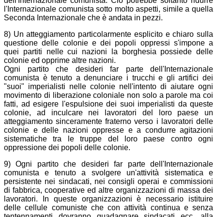
dell'Internazionale comunista. Ciò potrebbe soltanto ridurre
l'Internazionale comunista sotto molto aspetti, simile a quella
Seconda Internazionale che è andata in pezzi.
8) Un atteggiamento particolarmente esplicito e chiaro sulla
questione delle colonie e dei popoli oppressi s'impone a
quei partiti nelle cui nazioni la borghesia possiede delle
colonie ed opprime altre nazioni.
Ogni partito che desideri far parte dell'Internazionale
comunista è tenuto a denunciare i trucchi e gli artifici dei
"suoi" imperialisti nelle colonie nell'intento di aiutare ogni
movimento di liberazione coloniale non solo a parole ma coi
fatti, ad esigere l'espulsione dei suoi imperialisti da queste
colonie, ad inculcare nei lavoratori del loro paese un
atteggiamento sinceramente fraterno verso i lavoratori delle
colonie e delle nazioni oppresse e a condurre agitazioni
sistematiche tra le truppe del loro paese contro ogni
oppressione dei popoli delle colonie.
9) Ogni partito che desideri far parte dell'Internazionale
comunista e tenuto a svolgere un'attività sistematica e
persistente nei sindacati, nei consigli operai e commissioni
di fabbrica, cooperative ed altre organizzazioni di massa dei
lavoratori. In queste organizzazioni è necessario istituire
delle cellule comuniste che con attività continua e senza
tentennamenti dovranno guadagnare sindacati ecc. alla