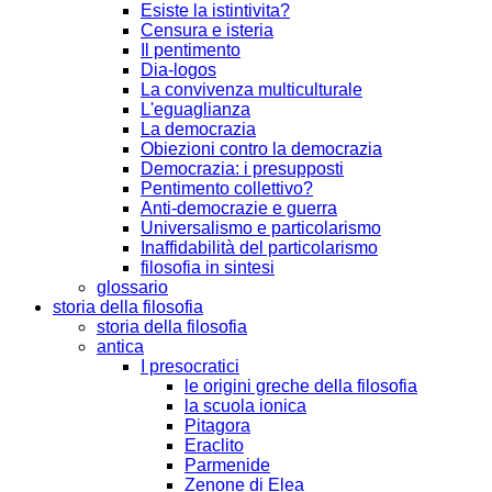
Esiste la istintivita?
Censura e isteria
Il pentimento
Dia-logos
La convivenza multiculturale
L'eguaglianza
La democrazia
Obiezioni contro la democrazia
Democrazia: i presupposti
Pentimento collettivo?
Anti-democrazie e guerra
Universalismo e particolarismo
Inaffidabilità del particolarismo
filosofia in sintesi
glossario
storia della filosofia
storia della filosofia
antica
I presocratici
le origini greche della filosofia
la scuola ionica
Pitagora
Eraclito
Parmenide
Zenone di Elea