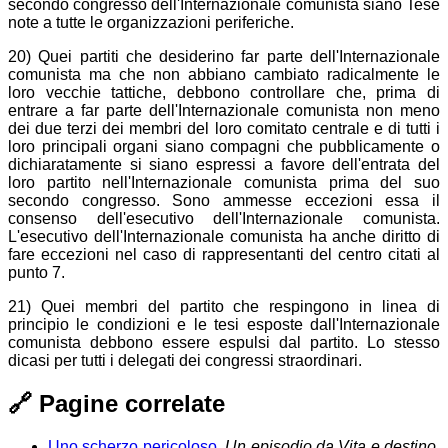
secondo congresso dell'Internazionale comunista siano Tese
note a tutte le organizzazioni periferiche.
20) Quei partiti che desiderino far parte dell'Internazionale
comunista ma che non abbiano cambiato radicalmente le
loro vecchie tattiche, debbono controllare che, prima di
entrare a far parte dell'Internazionale comunista non meno
dei due terzi dei membri del loro comitato centrale e di tutti i
loro principali organi siano compagni che pubblicamente o
dichiaratamente si siano espressi a favore dell'entrata del
loro partito nell'Internazionale comunista prima del suo
secondo congresso. Sono ammesse eccezioni essa il
consenso dell'esecutivo dell'Internazionale comunista.
L'esecutivo dell'Internazionale comunista ha anche diritto di
fare eccezioni nel caso di rappresentanti del centro citati al
punto 7.
21) Quei membri del partito che respingono in linea di
principio le condizioni e le tesi esposte dall'Internazionale
comunista debbono essere espulsi dal partito. Lo stesso
dicasi per tutti i delegati dei congressi straordinari.
🔗
Pagine correlate
Uno scherzo pericoloso
,
Un episodio da
Vita e destino
,