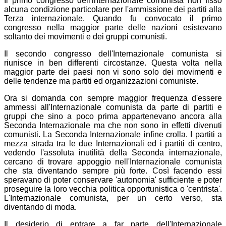
Il primo congresso dell'internazionale comunista non fissò
alcuna condizione particolare per l'ammissione dei partiti alla
Terza internazionale. Quando fu convocato il primo
congresso nella maggior parte delle nazioni esistevano
soltanto dei movimenti e dei gruppi comunisti.
Il secondo congresso dell'Internazionale comunista si
riunisce in ben differenti circostanze. Questa volta nella
maggior parte dei paesi non vi sono solo dei movimenti e
delle tendenze ma partiti ed organizzazioni comuniste.
Ora si domanda con sempre maggior frequenza d'essere
ammessi all'Internazionale comunista da parte di partiti e
gruppi che sino a poco prima appartenevano ancora alla
Seconda Internazionale ma che non sono in effetti divenuti
comunisti. La Seconda Internazionale infine crolla. I partiti a
mezza strada tra le due Internazionali ed i partiti di centro,
vedendo l'assoluta inutilità della Seconda internazionale,
cercano di trovare appoggio nell'Internazionale comunista
che sta diventando sempre più forte. Così facendo essi
speravano di poter conservare 'autonomia' sufficiente e poter
proseguire la loro vecchia politica opportunistica o 'centrista'.
L'Internazionale comunista, per un certo verso, sta
diventando di moda.
Il desiderio di entrare a far parte dell'Internazionale