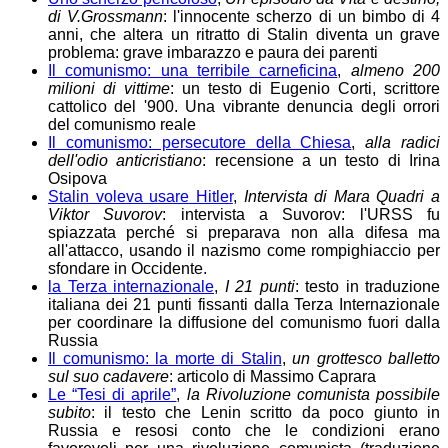
di V.Grossmann
: l'innocente scherzo di un bimbo di 4
anni, che altera un ritratto di Stalin diventa un grave
problema: grave imbarazzo e paura dei parenti
Il comunismo: una terribile carneficina
,
almeno 200
milioni di vittime
: un testo di Eugenio Corti, scrittore
cattolico del '900. Una vibrante denuncia degli orrori
del comunismo reale
Il comunismo: persecutore della Chiesa
,
alla radici
dell'odio anticristiano
: recensione a un testo di Irina
Osipova
Stalin voleva usare Hitler
,
Intervista di Mara Quadri a
Viktor Suvorov
: intervista a Suvorov: l'URSS fu
spiazzata perché si preparava non alla difesa ma
all'attacco, usando il nazismo come rompighiaccio per
sfondare in Occidente.
la Terza internazionale
,
I 21 punti
: testo in traduzione
italiana dei 21 punti fissanti dalla Terza Internazionale
per coordinare la diffusione del comunismo fuori dalla
Russia
Il comunismo: la morte di Stalin
,
un grottesco balletto
sul suo cadavere
: articolo di Massimo Caprara
Le “Tesi di aprile”
,
la Rivoluzione comunista possibile
subito
: il testo che Lenin scritto da poco giunto in
Russia e resosi conto che le condizioni erano