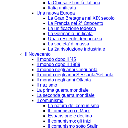
la Chiesa e l'unità italiana
Italia unificata
Una nuova Europa
La Gran Bretagna nel XIX secolo
La Francia nel 2° Ottocento
La unificazione tedesca
La Germania unificata
Una crescente democrazia
La societa' di massa
La 2a rivoluzione industriale
il Novecento
Il mondo dopo il '45
Il mondo dopo il 1989
Il mondo negli anni Cinquanta
Il mondo negli anni Sessanta/Settanta
Il mondo negli anni Ottanta
Il nazismo
La prima guerra mondiale
La seconda guerra mondiale
il comunismo
La natura del comunismo
Il comunismo e Marx
Espansione e declino
Il comunismo: gli inizi
Il comunismo sotto Stalin