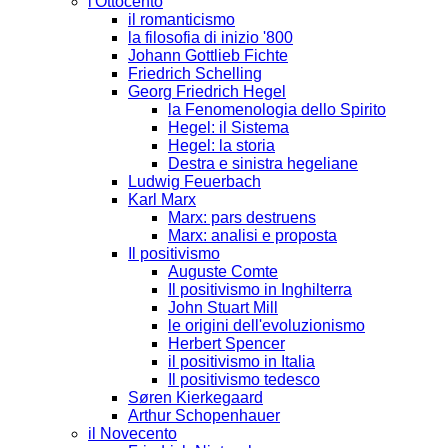
l'Ottocento
il romanticismo
la filosofia di inizio '800
Johann Gottlieb Fichte
Friedrich Schelling
Georg Friedrich Hegel
la Fenomenologia dello Spirito
Hegel: il Sistema
Hegel: la storia
Destra e sinistra hegeliane
Ludwig Feuerbach
Karl Marx
Marx: pars destruens
Marx: analisi e proposta
Il positivismo
Auguste Comte
Il positivismo in Inghilterra
John Stuart Mill
le origini dell'evoluzionismo
Herbert Spencer
il positivismo in Italia
Il positivismo tedesco
Søren Kierkegaard
Arthur Schopenhauer
il Novecento