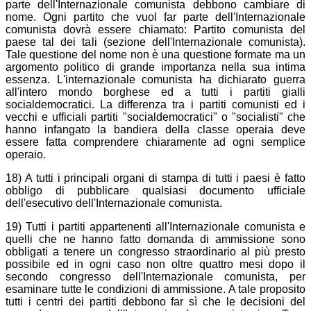
parte dell'Internazionale comunista debbono cambiare di
nome. Ogni partito che vuol far parte dell'Internazionale
comunista dovrà essere chiamato: Partito comunista del
paese tal dei tali (sezione dell'Internazionale comunista).
Tale questione del nome non è una questione formate ma un
argomento politico di grande importanza nella sua intima
essenza. L'internazionale comunista ha dichiarato guerra
all'intero mondo borghese ed a tutti i partiti gialli
socialdemocratici. La differenza tra i partiti comunisti ed i
vecchi e ufficiali partiti "socialdemocratici" o "socialisti" che
hanno infangato la bandiera della classe operaia deve
essere fatta comprendere chiaramente ad ogni semplice
operaio.
18) A tutti i principali organi di stampa di tutti i paesi è fatto
obbligo di pubblicare qualsiasi documento ufficiale
dell'esecutivo dell'Internazionale comunista.
19) Tutti i partiti appartenenti all'Internazionale comunista e
quelli che ne hanno fatto domanda di ammissione sono
obbligati a tenere un congresso straordinario al più presto
possibile ed in ogni caso non oltre quattro mesi dopo il
secondo congresso dell'Internazionale comunista, per
esaminare tutte le condizioni di ammissione. A tale proposito
tutti i centri dei partiti debbono far sì che le decisioni del