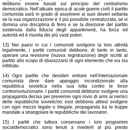
debbono essere basati sul principio del centralismo
democratico. Nell'attuale epoca di acute guerre civili il partito
comunista sarà in grado di assolvere ai suoi doveri settanta
se la sua organizzazione è il più possibile centralizzata, se vi
domina una disciplina di ferro e se la direzione del partito
sostenuta dalla fiducia degli appartenenti, ha forza ed
autorità ed è munita dei più vasti poteri.
13) Nei paesi in cui i comunisti svolgono la loro attività
legalmente, i partiti comunisti debbono, di tanto in tanto,
operare una revisione (nuova registrazione) degli iscritti al
partito allo scopo di sbarazzarsi di ogni elemento che via sia
infiltrato.
14) Ogni partito che desideri entrare nell'Internazionale
comunista deve dare appoggio incondizionato alla
repubblica sovietica nella sua lotta contro le forze
controrivoluzionarie. I partiti comunisti debbono svolgere una
propaganda decisa per prevenire ogni invio di armi ai nemici
delle repubbliche sovietiche; essi debbono altresì svolgere
con ogni mezzo legale o illegale, propaganda tra le truppe
mandate a strangolare le repubbliche dei lavoratori.
15) I partiti che tuttora conservano i loro programmi
socialdemocratici sono tenuti a rivederli al più presto