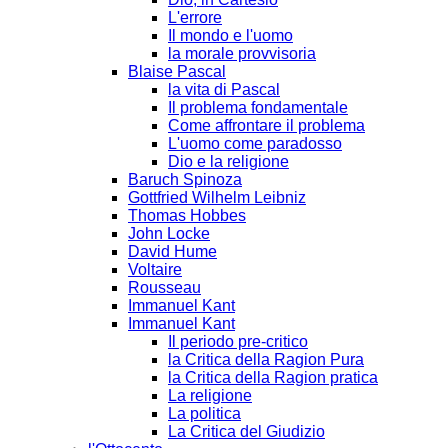
L'errore
Il mondo e l'uomo
la morale provvisoria
Blaise Pascal
la vita di Pascal
Il problema fondamentale
Come affrontare il problema
L'uomo come paradosso
Dio e la religione
Baruch Spinoza
Gottfried Wilhelm Leibniz
Thomas Hobbes
John Locke
David Hume
Voltaire
Rousseau
Immanuel Kant
Immanuel Kant
Il periodo pre-critico
la Critica della Ragion Pura
la Critica della Ragion pratica
La religione
La politica
La Critica del Giudizio