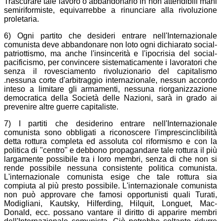
Trascurare tale lavoro o abbandonarlo in non attendibili mani
semiriformiste, equivarrebbe a rinunciare alla rivoluzione
proletaria.
6) Ogni partito che desideri entrare nell'Internazionale
comunista deve abbandonare non loto ogni dichiarato social-
patriottismo, ma anche l'insincerità e l'ipocrisia del social-
pacificismo, per convincere sistematicamente i lavoratori che
senza il rovesciamento rivoluzionario del capitalismo
.nessuna corte d'arbitraggio internazionale, nessun accordo
inteso a limitare gli armamenti, nessuna riorganizzazione
democratica della Società delle Nazioni, sarà in grado ai
prevenire altre guerre capitaliste.
7) I partiti che desiderino entrare nell'Internazionale
comunista sono obbligati a riconoscere l'imprescinclibilità
detta rottura completa ed assoluta col riformismo e con la
politica di "centro" e debbono propagandare tale rottura il più
largamente possibile tra i loro membri, senza di che non si
rende possibile nessuna consistente politica comunista.
L'internazionale comunista esige che tale rottura sia
compiuta al più presto possibile. L'internazionale comunista
non può approvare che famosi opportunisti quali Turati,
Modigliani, Kautsky, Hilferding, Hilquit, Longuet, Mac-
Donald, ecc. possano vantare il diritto di apparire membri