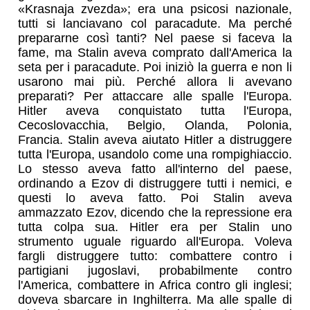
«Krasnaja zvezda»; era una psicosi nazionale,
tutti si lanciavano col paracadute. Ma perché
prepararne così tanti? Nel paese si faceva la
fame, ma Stalin aveva comprato dall'America la
seta per i paracadute. Poi iniziò la guerra e non li
usarono mai più. Perché allora li avevano
preparati? Per attaccare alle spalle l'Europa.
Hitler aveva conquistato tutta l'Europa,
Cecoslovacchia, Belgio, Olanda, Polonia,
Francia. Stalin aveva aiutato Hitler a distruggere
tutta l'Europa, usandolo come una rompighiaccio.
Lo stesso aveva fatto all'interno del paese,
ordinando a Ezov di distruggere tutti i nemici, e
questi lo aveva fatto. Poi Stalin aveva
ammazzato Ezov, dicendo che la repressione era
tutta colpa sua. Hitler era per Stalin uno
strumento uguale riguardo all'Europa. Voleva
fargli distruggere tutto: combattere contro i
partigiani jugoslavi, probabilmente contro
l'America, combattere in Africa contro gli inglesi;
doveva sbarcare in Inghilterra. Ma alle spalle di