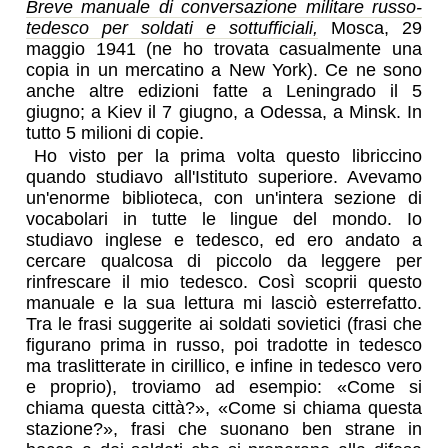
Breve manuale di conversazione militare russo-
tedesco per soldati e sottufficiali,
Mosca, 29
maggio 1941 (ne ho trovata casualmente una
copia in un mercatino a New York). Ce ne sono
anche altre edizioni fatte a Leningrado il 5
giugno; a Kiev il 7 giugno, a Odessa, a Minsk. In
tutto 5 milioni di copie.
Ho visto per la prima volta questo libriccino
quando studiavo all'Istituto superiore. Avevamo
un'enorme biblioteca, con un'intera sezione di
vocabolari in tutte le lingue del mondo. Io
studiavo inglese e tedesco, ed ero andato a
cercare qualcosa di piccolo da leggere per
rinfrescare il mio tedesco. Così scoprii questo
manuale e la sua lettura mi lasciò esterrefatto.
Tra le frasi suggerite ai soldati sovietici (frasi che
figurano prima in russo, poi tradotte in tedesco
ma traslitterate in cirillico, e infine in tedesco vero
e proprio), troviamo ad esempio: «Come si
chiama questa città?», «Come si chiama questa
stazione?», frasi che suonano ben strane in