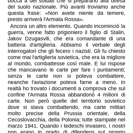
bocca a dei soldati che si preparano alla difesa
del suolo nazionale. Più avanti troviamo anche
questa frase: «Non avete niente da temere,
presto arriverà l'Armata Rossa».
Ancora un altro elemento. Quando incominciò la
guerra, venne fatto prigioniero il figlio di Stalin,
Jakov Dzugasvili, che era comandante di una
batteria d'artiglieria. Abbiamo il verbale degli
interrogatori che gli fecero i nazisti. Gli fu chiesto
come mai l'artiglieria sovietica, che era la migliore
al mondo, combattesse così male. E lui rispose
che mancavano le carte per fare i puntamenti;
senza le carte non si poteva combattere,
neanche l'aviazione poteva farne a meno. In
realtà ho trovato i documenti a comprova che sul
confine l'Armata Rossa abbandonò 4 milioni di
carte. Non però quelle del territorio sovietico
dove si stava combattendo, ma carte militari
molto precise della Prussia orientale, della
Cecoslovacchia, della Polonia; tutte stampate nel
marzo 1941. Quando i tedeschi invasero, i nostri
non erano in grado di difendersi sul proprio