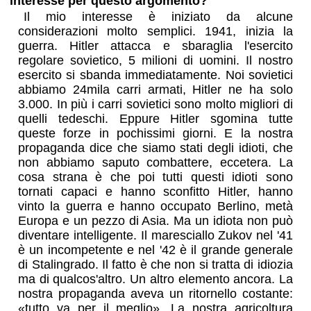
interesse per questo argomento?
Il mio interesse è iniziato da alcune
considerazioni molto semplici. 1941, inizia la
guerra. Hitler attacca e sbaraglia l'esercito
regolare sovietico, 5 milioni di uomini. Il nostro
esercito si sbanda immediatamente. Noi sovietici
abbiamo 24mila carri armati, Hitler ne ha solo
3.000. In più i carri sovietici sono molto migliori di
quelli tedeschi. Eppure Hitler sgomina tutte
queste forze in pochissimi giorni. E la nostra
propaganda dice che siamo stati degli idioti, che
non abbiamo saputo combattere, eccetera. La
cosa strana è che poi tutti questi idioti sono
tornati capaci e hanno sconfitto Hitler, hanno
vinto la guerra e hanno occupato Berlino, metà
Europa e un pezzo di Asia. Ma un idiota non può
diventare intelligente. Il maresciallo Zukov nel '41
è un incompetente e nel '42 è il grande generale
di Stalingrado. Il fatto è che non si tratta di idiozia
ma di qualcos'altro. Un altro elemento ancora. La
nostra propaganda aveva un ritornello costante:
«tutto va per il meglio». La nostra agricoltura