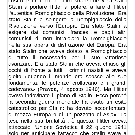
costruire un libro per dimostrare che «era stato
Stalin a portare Hitler al potere, a fare di Hitler
l'autentica Rompighiaccio della Rivoluzione. Era
stato Stalin a spingere la Rompighiaccio della
Rivoluzione verso l'Europa. Era stato Stalin a
esigere dai comunisti francesi e dagli altri
comunisti di non intralciare la Rompighiaccio
nella sua opera di distruzione dell'Europa. Era
stato Stalin che aveva dotato la Rompighiaccio
di tutto il necessario per il suo vittorioso
avanzare. Era stato Stalin che aveva chiuso gli
occhi di fronte a tutti i crimini nazisti e aveva
gioito «quando il mondo era scosso alle sue
fondamenta, le potenze crollavano e i grandi
cadevano» (Pravda, 4 agosto 1940). Ma Hitler
aveva indovinato il piano di Stalin. Ecco perché
la seconda guerra mondiale ha avuto un esito
catastrofico per Stalin: ha dovuto accontentarsi
di mezza Europa e di un pezzetto di Asia». La
tesi, nella sua brutalità , è questa. Hitler aveva
attaccato l'Unione Sovietica il 22 giugno 1941
solo per anticipare l'attacco che Stalin stava a