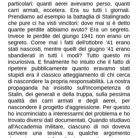
particolari: quanti aerei avevamo perso, quanti
carri armati, eccetera. Era su tutti i giornali.
Prendiamo ad esempio la battaglia di Stalingrado
che pure ci ha visti vincitori: dove mai si è detto
quante perdite abbiamo avuto? Era un segreto.
Invece le perdite del giungo 1941 non erano un
segreto. Come mai i fatti dell'ottobre '41 erano
stati nascosti, mentre quelli del giugno '41 erano
sbandierati in tutti i modi? Tutto questo mi
incuriosiva. E finalmente ho intuito che il fatto di
ripetere pubblicamente quanto eravamo stati
stupidi era il classico atteggiamento di chi cerca
di nascondere la propria responsabilità. La nostra
propaganda ha insistito sull'incompetenza di
Stalin, dei generali e della truppa, sulla pessima
qualità dei carri armati e degli aerei, per
nascondere il progetto d'aggressione. Per questo
ho incominciato a interessarmi del problema e ho
trovato diversi dati documentati. Quando studiavo
all'Accademia militare, ciascuno di noi doveva
scrivere una tesina su qualche argomento