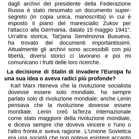
dagli archivi del presidente della Federazione
Russa è stato riesumato un documento super-
segreto (in copia unica, manoscritta) in cui è
esposto il piano del maresciallo Zukov per
l'attacco alla Germania, datato 15 maggio 1941".
Un'altra storica, Tat'jana Semènovna Busueva,
ha trovato dei documenti importantissimi.
Attualmente gli archivi sono accessibili con più
libertà, diversi storici ci lavorano e poi mi
comunicano i frutti delle loro ricerche.
La decisione di Stalin di invadere l'Europa fu
una sua idea o aveva radici più profonde?
Karl Marx riteneva che la rivoluzione socialista
dovesse essere solo mondiale, ha sempre
parlato solo di rivoluzione mondiale; anche Lenin
pensava che la rivoluzione dovesse essere
mondiale. Lenin creò laTerza internazionale
come stato maggiore della rivoluzione mondiale,
e diceva sempre che doveva vincere o l'uno o
l'altro fronte,e aveva ragione. L'Unione Sovietica
era una società che non poteva esistere accanto