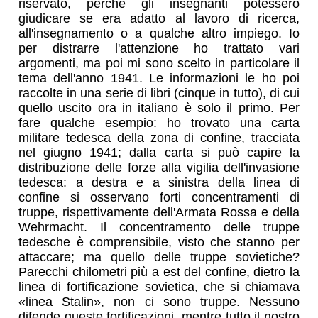
riservato, perché gli insegnanti potessero
giudicare se era adatto al lavoro di ricerca,
all'insegnamento o a qualche altro impiego. Io
per distrarre l'attenzione ho trattato vari
argomenti, ma poi mi sono scelto in particolare il
tema dell'anno 1941. Le informazioni le ho poi
raccolte in una serie di libri (cinque in tutto), di cui
quello uscito ora in italiano è solo il primo. Per
fare qualche esempio: ho trovato una carta
militare tedesca della zona di confine, tracciata
nel giugno 1941; dalla carta si può capire la
distribuzione delle forze alla vigilia dell'invasione
tedesca: a destra e a sinistra della linea di
confine si osservano forti concentramenti di
truppe, rispettivamente dell'Armata Rossa e della
Wehrmacht. Il concentramento delle truppe
tedesche è comprensibile, visto che stanno per
attaccare; ma quello delle truppe sovietiche?
Parecchi chilometri più a est del confine, dietro la
linea di fortificazione sovietica, che si chiamava
«linea Stalin», non ci sono truppe. Nessuno
difende queste fortificazioni, mentre tutto il nostro