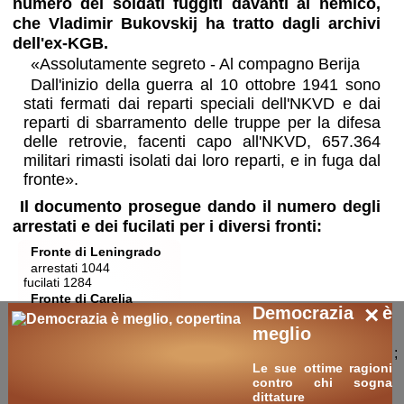
numero dei soldati fuggiti davanti al nemico,
che Vladimir Bukovskij ha tratto dagli archivi
dell'ex-KGB.
«Assolutamente segreto - Al compagno Berija
Dall'inizio della guerra al 10 ottobre 1941 sono
stati fermati dai reparti speciali dell'NKVD e dai
reparti di sbarramento delle truppe per la difesa
delle retrovie, facenti capo all'NKVD, 657.364
militari rimasti isolati dai loro reparti, e in fuga dal
fronte».
Il documento prosegue dando il numero degli
arrestati e dei fucilati per i diversi fronti:
Fronte di Leningrado
arrestati 1044
fucilati 1284
Fronte di Carelia
×
Democrazia è
arrestati 468
fucilati 395
meglio
;
Fronte settentrionale
Le sue ottime ragioni
arrestati 1683
contro chi sogna
fucilati 1183
dittature