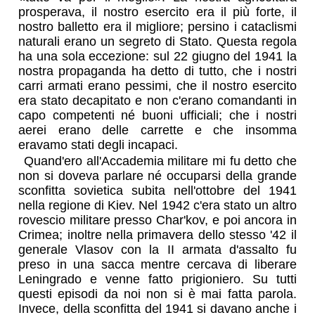
prosperava, il nostro esercito era il più forte, il
nostro balletto era il migliore; persino i cataclismi
naturali erano un segreto di Stato. Questa regola
ha una sola eccezione: sul 22 giugno del 1941 la
nostra propaganda ha detto di tutto, che i nostri
carri armati erano pessimi, che il nostro esercito
era stato decapitato e non c'erano comandanti in
capo competenti né buoni ufficiali; che i nostri
aerei erano delle carrette e che insomma
eravamo stati degli incapaci.
Quand'ero all'Accademia militare mi fu detto che
non si doveva parlare né occuparsi della grande
sconfitta sovietica subita nell'ottobre del 1941
nella regione di Kiev. Nel 1942 c'era stato un altro
rovescio militare presso Char'kov, e poi ancora in
Crimea; inoltre nella primavera dello stesso '42 il
generale Vlasov con la II armata d'assalto fu
preso in una sacca mentre cercava di liberare
Leningrado e venne fatto prigioniero. Su tutti
questi episodi da noi non si è mai fatta parola.
Invece, della sconfitta del 1941 si davano anche i