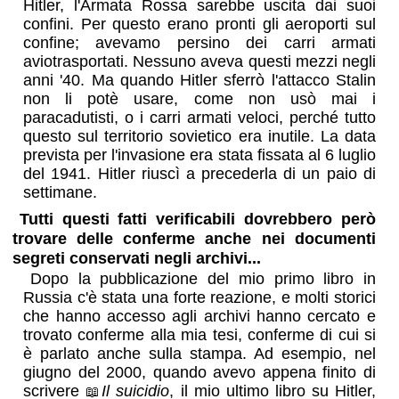
Hitler, l'Armata Rossa sarebbe uscita dai suoi
confini. Per questo erano pronti gli aeroporti sul
confine; avevamo persino dei carri armati
aviotrasportati. Nessuno aveva questi mezzi negli
anni '40. Ma quando Hitler sferrò l'attacco Stalin
non li potè usare, come non usò mai i
paracadutisti, o i carri armati veloci, perché tutto
questo sul territorio sovietico era inutile. La data
prevista per l'invasione era stata fissata al 6 luglio
del 1941. Hitler riuscì a precederla di un paio di
settimane.
Tutti questi fatti verificabili dovrebbero però
trovare delle conferme anche nei documenti
segreti conservati negli archivi...
Dopo la pubblicazione del mio primo libro in
Russia c'è stata una forte reazione, e molti storici
che hanno accesso agli archivi hanno cercato e
trovato conferme alla mia tesi, conferme di cui si
è parlato anche sulla stampa. Ad esempio, nel
giugno del 2000, quando avevo appena finito di
scrivere
Il suicidio
, il mio ultimo libro su Hitler,