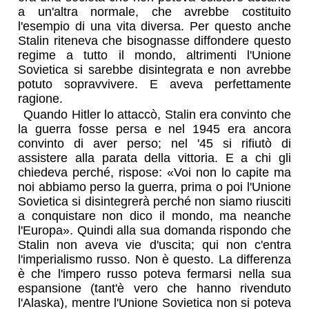
a un'altra normale, che avrebbe costituito
l'esempio di una vita diversa. Per questo anche
Stalin riteneva che bisognasse diffondere questo
regime a tutto il mondo, altrimenti l'Unione
Sovietica si sarebbe disintegrata e non avrebbe
potuto sopravvivere. E aveva perfettamente
ragione.
Quando Hitler lo attaccò, Stalin era convinto che
la guerra fosse persa e nel 1945 era ancora
convinto di aver perso; nel '45 si rifiutò di
assistere alla parata della vittoria. E a chi gli
chiedeva perché, rispose: «Voi non lo capite ma
noi abbiamo perso la guerra, prima o poi l'Unione
Sovietica si disintegrerà perché non siamo riusciti
a conquistare non dico il mondo, ma neanche
l'Europa». Quindi alla sua domanda rispondo che
Stalin non aveva vie d'uscita; qui non c'entra
l'imperialismo russo. Non è questo. La differenza
è che l'impero russo poteva fermarsi nella sua
espansione (tant'è vero che hanno rivenduto
l'Alaska), mentre l'Unione Sovietica non si poteva