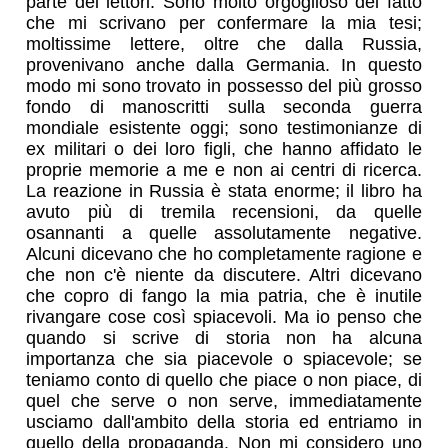
parte dei lettori. Sono molto orgoglioso del fatto
che mi scrivano per confermare la mia tesi;
moltissime lettere, oltre che dalla Russia,
provenivano anche dalla Germania. In questo
modo mi sono trovato in possesso del più grosso
fondo di manoscritti sulla seconda guerra
mondiale esistente oggi; sono testimonianze di
ex militari o dei loro figli, che hanno affidato le
proprie memorie a me e non ai centri di ricerca.
La reazione in Russia è stata enorme; il libro ha
avuto più di tremila recensioni, da quelle
osannanti a quelle assolutamente negative.
Alcuni dicevano che ho completamente ragione e
che non c'è niente da discutere. Altri dicevano
che copro di fango la mia patria, che è inutile
rivangare cose così spiacevoli. Ma io penso che
quando si scrive di storia non ha alcuna
importanza che sia piacevole o spiacevole; se
teniamo conto di quello che piace o non piace, di
quel che serve o non serve, immediatamente
usciamo dall'ambito della storia ed entriamo in
quello della propaganda. Non mi considero uno