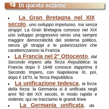
📂
In questa sezione
La Gran Bretagna nel XIX
secolo
, uno sviluppo impetuoso, ma senza
strappi
: La Gran Bretagna conosce nel XIX
uno sviluppo progressivo verso una sempre
maggior democraticità del sistema politico,
senza gli strappi e le polarizzazioni che
caratterizzarono la Francia
La Francia nel 2° Ottocento
, dal
Secondo Impero alla Terza Repubblica
: la
Francia dopo il 1848 conosce dapprima il
Secondo Impero, con Napoleone III, poi,
dopo il 1870, la Terza Repubblica
La unificazione tedesca
, la forza
della forza
: la Germania si è unificata negli
anni '60 del XIX secolo, in modo rapido e
violento; qui ne tracciamo le grandi linee
La Germania unificata
, da