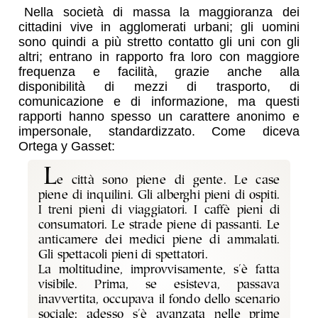
Nella società di massa la maggioranza dei
cittadini vive in agglomerati urbani; gli uomini
sono quindi a più stretto contatto gli uni con gli
altri; entrano in rapporto fra loro con maggiore
frequenza e facilità, grazie anche alla
disponibilità di mezzi di trasporto, di
comunicazione e di informazione, ma questi
rapporti hanno spesso un carattere anonimo e
impersonale, standardizzato. Come diceva
Ortega y Gasset:
L
e città sono piene di gente. Le case
piene di inquilini. Gli alberghi pieni di ospiti.
I treni pieni di viaggiatori. I caffè pieni di
consumatori. Le strade piene di passanti. Le
anticamere dei medici piene di ammalati.
Gli spettacoli pieni di spettatori.
La moltitudine, improvvisamente, s'è fatta
visibile. Prima, se esisteva, passava
inavvertita, occupava il fondo dello scenario
sociale; adesso s'è avanzata nelle prime