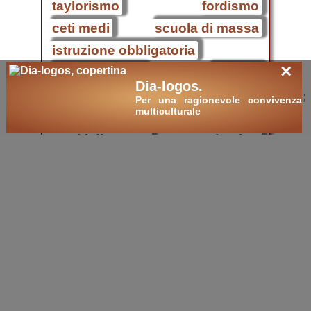
taylorismo
fordismo
ceti medi
scuola di massa
istruzione obbligatoria
×
analfabetismo
giornali
Dia-logos.
opinione pubblica
;
Per una ragionevole convivenza
multiculturale
esercito di massa
partiti
partiti di massa
iscritto
sezione
congresso
segretario
sindacati
filosofia
islam
civiltà
storia
classici
esami
esame di stato
tesina
tesi
ricerca
cultura
libri on-line
La societa' di massa
.