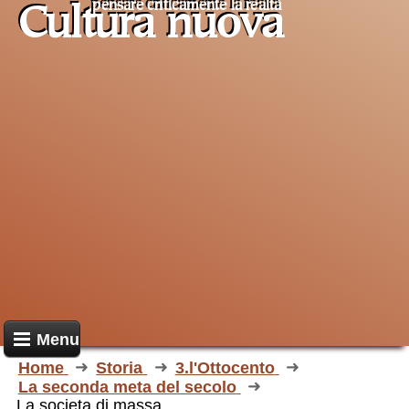
pensare criticamente la
realtà
Cultura nuova
Menu
Home
Storia
3.l'Ottocento
La seconda meta del secolo
La societa di massa