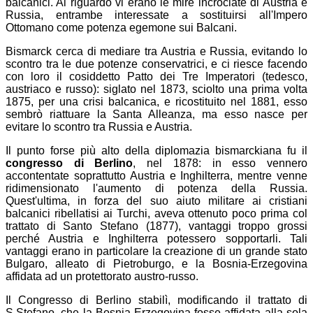
balcanici. Al riguardo vi erano le mire incrociate di Austria e
Russia, entrambe interessate a sostituirsi all'Impero
Ottomano come potenza egemone sui Balcani.
Bismarck cerca di mediare tra Austria e Russia, evitando lo
scontro tra le due potenze conservatrici, e ci riesce facendo
con loro il cosiddetto Patto dei Tre Imperatori (tedesco,
austriaco e russo): siglato nel 1873, sciolto una prima volta
1875, per una crisi balcanica, e ricostituito nel 1881, esso
sembrò riattuare la Santa Alleanza, ma esso nasce per
evitare lo scontro tra Russia e Austria.
Il punto forse più alto della diplomazia bismarckiana fu il
congresso di Berlino
, nel 1878: in esso vennero
accontentate soprattutto Austria e Inghilterra, mentre venne
ridimensionato l'aumento di potenza della Russia.
Quest'ultima, in forza del suo aiuto militare ai cristiani
balcanici ribellatisi ai Turchi, aveva ottenuto poco prima col
trattato di Santo Stefano (1877), vantaggi troppo grossi
perché Austria e Inghilterra potessero sopportarli. Tali
vantaggi erano in particolare la creazione di un grande stato
Bulgaro, alleato di Pietroburgo, e la Bosnia-Erzegovina
affidata ad un protettorato austro-russo.
Il Congresso di Berlino stabilì, modificando il trattato di
S.Stefano, che la Bosnia-Erzegovina fosse affidata alla sola