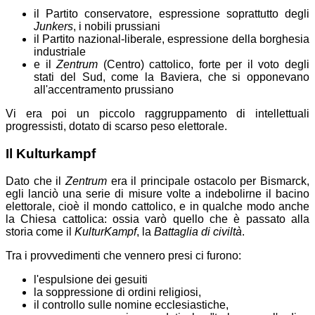
il Partito conservatore, espressione soprattutto degli
Junkers
, i nobili prussiani
il Partito nazional-liberale, espressione della borghesia
industriale
e il
Zentrum
(Centro) cattolico, forte per il voto degli
stati del Sud, come la Baviera, che si opponevano
all'accentramento prussiano
Vi era poi un piccolo raggruppamento di intellettuali
progressisti, dotato di scarso peso elettorale.
Il Kulturkampf
Dato che il
Zentrum
era il principale ostacolo per Bismarck,
egli lanciò una serie di misure volte a indebolirne il bacino
elettorale, cioè il mondo cattolico, e in qualche modo anche
la Chiesa cattolica: ossia varò quello che è passato alla
storia come il
KulturKampf
, la
Battaglia di civiltà
.
Tra i provvedimenti che vennero presi ci furono:
l'espulsione dei gesuiti
la soppressione di ordini religiosi,
il controllo sulle nomine ecclesiastiche,