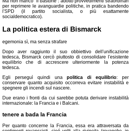
Ma
non mancò “il bastone”: adottò provvedimenti straordinari
per reprimere le avanguardie politiche, in pratica bandendo
l'SPD (il partito socialista, o più esattamente
socialdemocratico).
La politica estera di Bismarck
egemonia sì, ma senza strafare
Dopo aver raggiunto il suo obbiettivo dell'unificazione
tedesca, Bismarck cercò piuttosto di consolidare l'esistente
equilibrio che di accrescere ulteriormente la potenza
tedesca.
Egli perseguì quindi una
politica di equilibrio
: per
conservare quanto acquisito occorreva evitare instabilità e
spegnere gli incendi sul nascere.
Due erano i fronti da cui sarebbe potuta derivare instabilità
internazionale: la Francia e i Balcani.
tenere a bada la Francia
Per quanto concerne la Francia, essa era attraversata da
sentimenti revanscisti, cioé volti alla
rivincita
(
revanche
, in