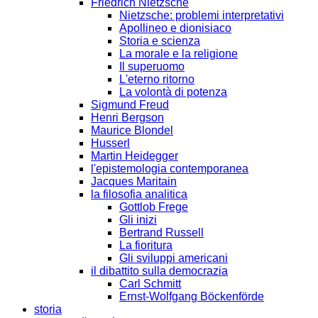
Friedrich Nietzsche
Nietzsche: problemi interpretativi
Apollineo e dionisiaco
Storia e scienza
La morale e la religione
Il superuomo
L'eterno ritorno
La volontà di potenza
Sigmund Freud
Henri Bergson
Maurice Blondel
Husserl
Martin Heidegger
l'epistemologia contemporanea
Jacques Maritain
la filosofia analitica
Gottlob Frege
Gli inizi
Bertrand Russell
La fioritura
Gli sviluppi americani
il dibattito sulla democrazia
Carl Schmitt
Ernst-Wolfgang Böckenförde
storia