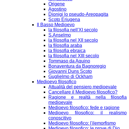
Origene
Agostino
Dionigi lo pseudo-Areopagita
Scoto Eriugena
Il Basso Medioevo
la filosofia nell'XI secolo
S.Anselmo
la filosofia nel XII secolo
la filosofia araba
la filosofia ebraica
la filosofia nel XIII secolo
Tommaso da Aquino
Bonaventura da Bagnoregio
Giovanni Duns Scoto
Guglielmo di Ockham
Medioevo filosofico
Attualità del pensiero medioevale
Cancellare il Medioevo filosofico?
Ragione e realtà nella filosofia
medioevale
Medioevo filosofico: fede e ragione
Medioevo filosofico: il realismo
conoscitivo
Medioevo filosofico: l'ilemorfismo
Medioevo filosofico: le prove di Dio