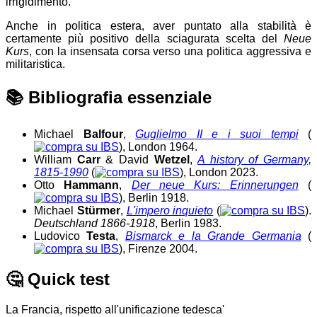
irrigidimento.
Anche in politica estera, aver puntato alla stabilità è
certamente più positivo della sciagurata scelta del
Neue
Kurs
, con la insensata corsa verso una politica aggressiva e
militaristica.
📚
Bibliografia essenziale
Michael
Balfour
,
Guglielmo II e i suoi tempi
(
), London 1964.
William
Carr
& David
Wetzel
,
A history of Germany,
1815-1990
(
), London 2023.
Otto
Hammann
,
Der neue Kurs: Erinnerungen
(
), Berlin 1918.
Michael
Stürmer
,
L'impero inquieto
(
).
Deutschland 1866-1918
, Berlin 1983.
Ludovico
Testa
,
Bismarck e la Grande Germania
(
), Firenze 2004.
🤔
Quick test
La Francia, rispetto all'unificazione tedesca'