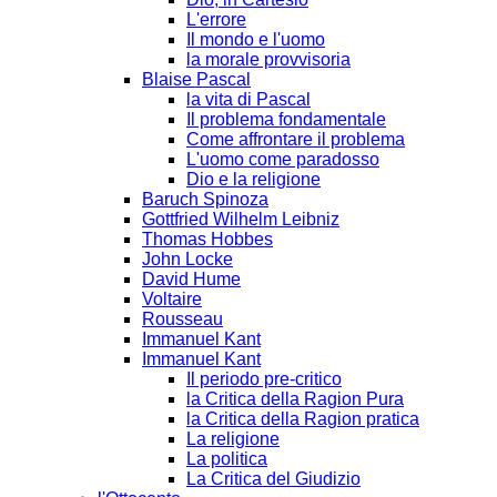
L'errore
Il mondo e l'uomo
la morale provvisoria
Blaise Pascal
la vita di Pascal
Il problema fondamentale
Come affrontare il problema
L'uomo come paradosso
Dio e la religione
Baruch Spinoza
Gottfried Wilhelm Leibniz
Thomas Hobbes
John Locke
David Hume
Voltaire
Rousseau
Immanuel Kant
Immanuel Kant
Il periodo pre-critico
la Critica della Ragion Pura
la Critica della Ragion pratica
La religione
La politica
La Critica del Giudizio