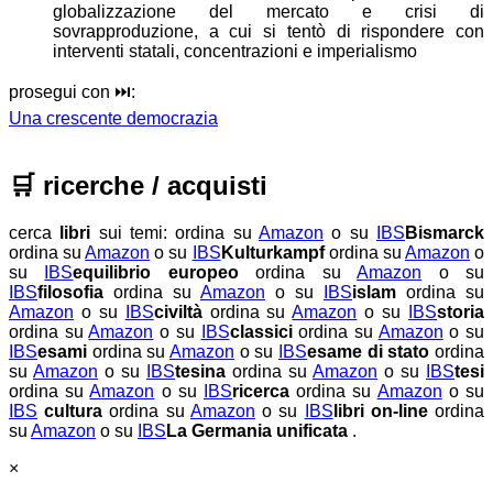
globalizzazione del mercato e crisi di
sovrapproduzione, a cui si tentò di rispondere con
interventi statali, concentrazioni e imperialismo
prosegui con ⏭️:
Una crescente democrazia
🛒
ricerche / acquisti
cerca
libri
sui temi:
ordina su
Amazon
o su
IBS
Bismarck
ordina su
Amazon
o su
IBS
Kulturkampf
ordina su
Amazon
o
su
IBS
equilibrio europeo
ordina su
Amazon
o su
IBS
filosofia
ordina su
Amazon
o su
IBS
islam
ordina su
Amazon
o su
IBS
civiltà
ordina su
Amazon
o su
IBS
storia
ordina su
Amazon
o su
IBS
classici
ordina su
Amazon
o su
IBS
esami
ordina su
Amazon
o su
IBS
esame di stato
ordina
su
Amazon
o su
IBS
tesina
ordina su
Amazon
o su
IBS
tesi
ordina su
Amazon
o su
IBS
ricerca
ordina su
Amazon
o su
IBS
cultura
ordina su
Amazon
o su
IBS
libri on-line
ordina
su
Amazon
o su
IBS
La Germania unificata
.
×