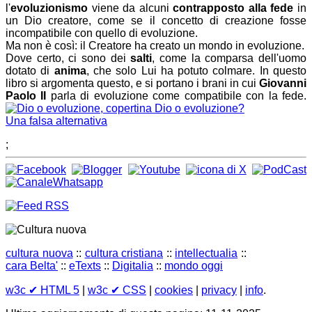
l'
evoluzionismo
viene da alcuni
contrapposto alla fede
in
un Dio creatore, come se il concetto di creazione fosse
incompatibile con quello di evoluzione.
Ma non è così: il Creatore ha creato un mondo in evoluzione.
Dove certo, ci sono dei
salti
, come la comparsa dell'uomo
dotato di
anima
, che solo Lui ha potuto colmare. In questo
libro si argomenta questo, e si portano i brani in cui
Giovanni
Paolo II
parla di evoluzione come compatibile con la fede.
Dio o evoluzione?
Una falsa alternativa
;
cultura nuova
::
cultura cristiana
::
intellectualia
::
cara Belta'
::
eTexts
::
Digitalia
::
mondo oggi
w3c
✔ HTML 5
|
w3c
✔ CSS
|
cookies
|
privacy
|
info
.