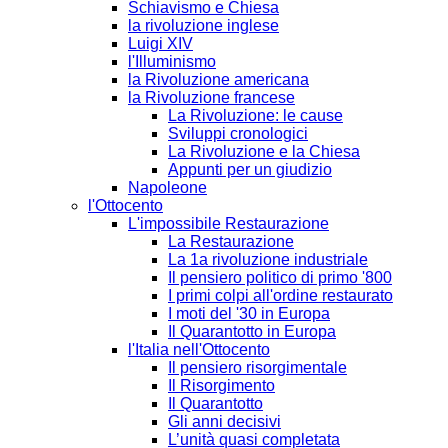
Schiavismo e Chiesa
la rivoluzione inglese
Luigi XIV
l'Illuminismo
la Rivoluzione americana
la Rivoluzione francese
La Rivoluzione: le cause
Sviluppi cronologici
La Rivoluzione e la Chiesa
Appunti per un giudizio
Napoleone
l'Ottocento
L'impossibile Restaurazione
La Restaurazione
La 1a rivoluzione industriale
Il pensiero politico di primo '800
I primi colpi all'ordine restaurato
I moti del '30 in Europa
Il Quarantotto in Europa
l'Italia nell'Ottocento
Il pensiero risorgimentale
Il Risorgimento
Il Quarantotto
Gli anni decisivi
L’unità quasi completata