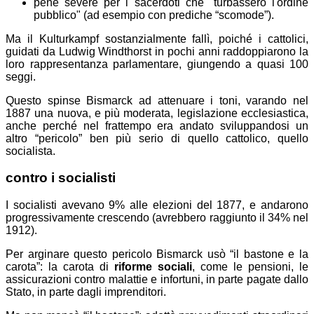
pene severe per i sacerdoti che "turbassero l'ordine
pubblico" (ad esempio con prediche “scomode”).
Ma il Kulturkampf sostanzialmente fallì, poiché i cattolici,
guidati da Ludwig Windthorst in pochi anni raddoppiarono la
loro rappresentanza parlamentare, giungendo a quasi 100
seggi.
Questo spinse Bismarck ad attenuare i toni, varando nel
1887 una nuova, e più moderata, legislazione ecclesiastica,
anche perché nel frattempo era andato sviluppandosi un
altro “pericolo” ben più serio di quello cattolico, quello
socialista.
contro i socialisti
I socialisti avevano 9% alle elezioni del 1877, e andarono
progressivamente crescendo (avrebbero raggiunto il 34% nel
1912).
Per arginare questo pericolo Bismarck usò “il bastone e la
carota”:
la carota di
riforme sociali
, come le pensioni, le
assicurazioni contro malattie e infortuni, in parte pagate dallo
Stato, in parte dagli imprenditori.