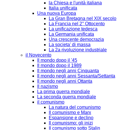
la Chiesa e l'unità italiana
Italia unificata
Una nuova Europa
La Gran Bretagna nel XIX secolo
La Francia nel 2° Ottocento
La unificazione tedesca
La Germania unificata
Una crescente democrazia
La societa' di massa
La 2a rivoluzione industriale
il Novecento
Il mondo dopo il '45
Il mondo dopo il 1989
Il mondo negli anni Cinquanta
Il mondo negli anni Sessanta/Settanta
Il mondo negli anni Ottanta
Il nazismo
La prima guerra mondiale
La seconda guerra mondiale
il comunismo
La natura del comunismo
Il comunismo e Marx
Espansione e declino
Il comunismo: gli inizi
Il comunismo sotto Stalin