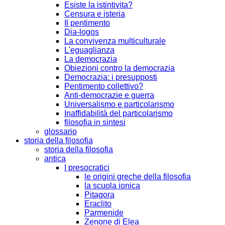
Esiste la istintivita?
Censura e isteria
Il pentimento
Dia-logos
La convivenza multiculturale
L'eguaglianza
La democrazia
Obiezioni contro la democrazia
Democrazia: i presupposti
Pentimento collettivo?
Anti-democrazie e guerra
Universalismo e particolarismo
Inaffidabilità del particolarismo
filosofia in sintesi
glossario
storia della filosofia
storia della filosofia
antica
I presocratici
le origini greche della filosofia
la scuola ionica
Pitagora
Eraclito
Parmenide
Zenone di Elea