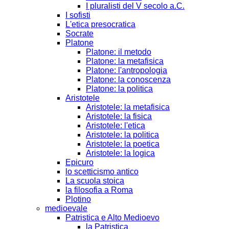
I pluralisti del V secolo a.C.
I sofisti
L'etica presocratica
Socrate
Platone
Platone: il metodo
Platone: la metafisica
Platone: l'antropologia
Platone: la conoscenza
Platone: la politica
Aristotele
Aristotele: la metafisica
Aristotele: la fisica
Aristotele: l'etica
Aristotele: la politica
Aristotele: la poetica
Aristotele: la logica
Epicuro
lo scetticismo antico
La scuola stoica
la filosofia a Roma
Plotino
medioevale
Patristica e Alto Medioevo
la Patristica