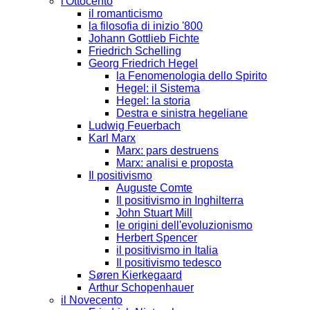
l'Ottocento
il romanticismo
la filosofia di inizio '800
Johann Gottlieb Fichte
Friedrich Schelling
Georg Friedrich Hegel
la Fenomenologia dello Spirito
Hegel: il Sistema
Hegel: la storia
Destra e sinistra hegeliane
Ludwig Feuerbach
Karl Marx
Marx: pars destruens
Marx: analisi e proposta
Il positivismo
Auguste Comte
Il positivismo in Inghilterra
John Stuart Mill
le origini dell'evoluzionismo
Herbert Spencer
il positivismo in Italia
Il positivismo tedesco
Søren Kierkegaard
Arthur Schopenhauer
il Novecento