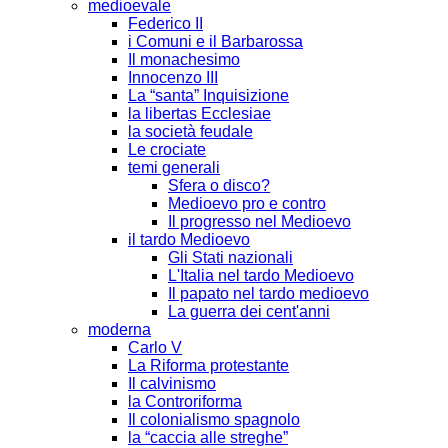
medioevale
Federico II
i Comuni e il Barbarossa
Il monachesimo
Innocenzo III
La “santa” Inquisizione
la libertas Ecclesiae
la società feudale
Le crociate
temi generali
Sfera o disco?
Medioevo pro e contro
Il progresso nel Medioevo
il tardo Medioevo
Gli Stati nazionali
L'Italia nel tardo Medioevo
Il papato nel tardo medioevo
La guerra dei cent'anni
moderna
Carlo V
La Riforma protestante
Il calvinismo
la Controriforma
Il colonialismo spagnolo
la “caccia alle streghe”