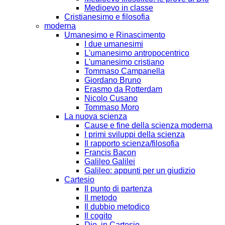
Medioevo in classe
Cristianesimo e filosofia
moderna
Umanesimo e Rinascimento
I due umanesimi
L'umanesimo antropocentrico
L'umanesimo cristiano
Tommaso Campanella
Giordano Bruno
Erasmo da Rotterdam
Nicolo Cusano
Tommaso Moro
La nuova scienza
Cause e fine della scienza moderna
I primi sviluppi della scienza
Il rapporto scienza/filosofia
Francis Bacon
Galileo Galilei
Galileo: appunti per un giudizio
Cartesio
Il punto di partenza
Il metodo
Il dubbio metodico
Il cogito
Dio, in Cartesio