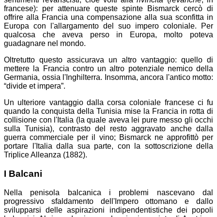
francese): per attenuare queste spinte Bismarck cercò di
offrire alla Francia una compensazione alla sua sconfitta in
Europa con l'allargamento del suo impero coloniale. Per
qualcosa che aveva perso in Europa, molto poteva
guadagnare nel mondo.
Oltretutto questo assicurava un altro vantaggio: quello di
mettere la Francia contro un altro potenziale nemico della
Germania, ossia l'Inghilterra. Insomma, ancora l'antico motto:
“divide et impera”.
Un ulteriore vantaggio dalla corsa coloniale francese ci fu
quando la conquista della Tunisia mise la Francia in rotta di
collisione con l'Italia (la quale aveva lei pure messo gli occhi
sulla Tunisia), contrasto del resto aggravato anche dalla
guerra commerciale per il vino; Bismarck ne approfittò per
portare l'Italia dalla sua parte, con la sottoscrizione della
Triplice Alleanza (1882).
I Balcani
Nella penisola balcanica i problemi nascevano dal
progressivo sfaldamento dell'Impero ottomano e dallo
svilupparsi delle aspirazioni indipendentistiche dei popoli