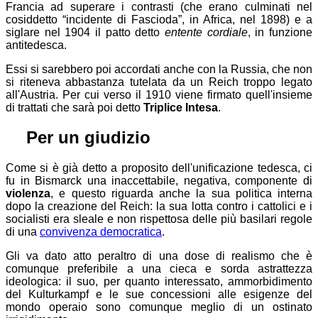
Francia ad superare i contrasti (che erano culminati nel
cosiddetto “incidente di Fascioda”, in Africa, nel 1898) e a
siglare nel 1904 il patto detto
entente cordiale
, in funzione
antitedesca.
Essi si sarebbero poi accordati anche con la Russia, che non
si riteneva abbastanza tutelata da un Reich troppo legato
all'Austria. Per cui verso il 1910 viene firmato quell'insieme
di trattati che sarà poi detto
Triplice Intesa
.
⚖
Per un giudizio
Come si è già detto a proposito dell'unificazione tedesca, ci
fu in Bismarck una inaccettabile, negativa, componente di
violenza
, e questo riguarda anche la sua politica interna
dopo la creazione del Reich: la sua lotta contro i cattolici e i
socialisti era sleale e non rispettosa delle più basilari regole
di una
convivenza democratica
.
Gli va dato atto peraltro di una dose di realismo che è
comunque preferibile a una cieca e sorda astrattezza
ideologica: il suo, per quanto interessato, ammorbidimento
del Kulturkampf e le sue concessioni alle esigenze del
mondo operaio sono comunque meglio di un ostinato