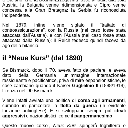
Austria, la Bulgaria venne ridimensionata e Cipro venne
concessa alla Gran Bretagna; la Serbia fu riconosciuta
indipendente.
Nel 1879, infine, viene siglato il “trattato di
controassicurazione”, con la Russia (nel caso fosse stata
attaccata dall'Austria), e con l'Austria (nel caso fosse stata
attaccata dalla Russia): il Reich tedesco quindi faceva da
ago della bilancia.
il “Neue Kurs” (dal 1890)
Se
Bismarck, dopo il '70, aveva fatto da paciere, e aveva
dato della Germania un'immagine internazionale
rassicurante e pacificatrice, priva di mire espansionistiche,
le
cose cambiano quando il Kaiser
Guglielmo II
(1888/1918),
licenzia nel '90 Bismarck.
Viene infatti avviata una politica di
corsa agli armamenti
,
curando in particolare la
flotta da guerra
(in evidente
funzione antiinglese). E si sviluppano sempre più
ideali
aggressivi
e nazionalistici, come il
pangermanesimo
Questo “nuovo corso”,
Neue Kurs
spingerà Inghilterra e