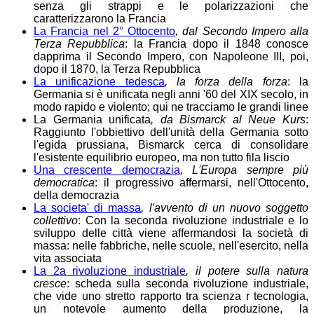
senza gli strappi e le polarizzazioni che
caratterizzarono la Francia
La Francia nel 2° Ottocento
, dal Secondo Impero alla
Terza Repubblica
: la Francia dopo il 1848 conosce
dapprima il Secondo Impero, con Napoleone III, poi,
dopo il 1870, la Terza Repubblica
La unificazione tedesca
, la forza della forza
: la
Germania si è unificata negli anni '60 del XIX secolo, in
modo rapido e violento; qui ne tracciamo le grandi linee
La Germania unificata
, da Bismarck al Neue Kurs
:
Raggiunto l'obbiettivo dell'unità della Germania sotto
l'egida prussiana, Bismarck cerca di consolidare
l'esistente equilibrio europeo, ma non tutto fila liscio
Una crescente democrazia
, L'Europa sempre più
democratica
: il progressivo affermarsi, nell'Ottocento,
della democrazia
La societa' di massa
, l'avvento di un nuovo soggetto
collettivo
: Con la seconda rivoluzione industriale e lo
sviluppo delle città viene affermandosi la società di
massa: nelle fabbriche, nelle scuole, nell'esercito, nella
vita associata
La 2a rivoluzione industriale
, il potere sulla natura
cresce
: scheda sulla seconda rivoluzione industriale,
che vide uno stretto rapporto tra scienza r tecnologia,
un notevole aumento della produzione, la