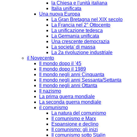
la Chiesa e l'unità italiana
Italia unificata
Una nuova Europa
La Gran Bretagna nel XIX secolo
La Francia nel 2° Ottocento
La unificazione tedesca
La Germania unificata
Una crescente democrazia
La societa' di massa
La 2a rivoluzione industriale
il Novecento
Il mondo dopo il '45
Il mondo dopo il 1989
Il mondo negli anni Cinquanta
Il mondo negli anni Sessanta/Settanta
Il mondo negli anni Ottanta
Il nazismo
La prima guerra mondiale
La seconda guerra mondiale
il comunismo
La natura del comunismo
Il comunismo e Marx
Espansione e declino
Il comunismo: gli inizi
Il comunismo sotto Stalin