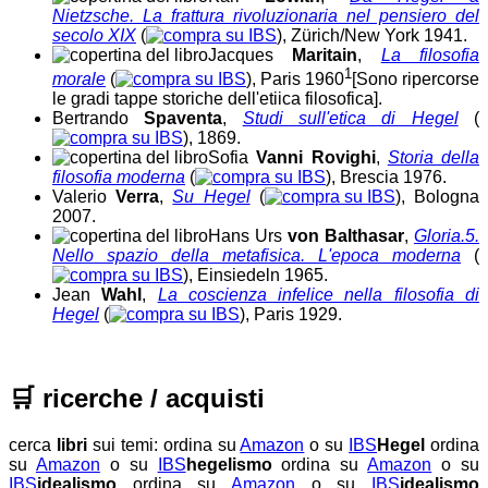
Nietzsche. La frattura rivoluzionaria nel pensiero del
secolo XIX
(
), Zürich/New York 1941.
Jacques
Maritain
,
La filosofia
1
morale
(
), Paris 1960
[Sono ripercorse
le gradi tappe storiche dell'etiica filosofica]
.
Bertrando
Spaventa
,
Studi sull'etica di Hegel
(
), 1869.
Sofia
Vanni Rovighi
,
Storia della
filosofia moderna
(
), Brescia 1976.
Valerio
Verra
,
Su Hegel
(
), Bologna
2007.
Hans Urs
von Balthasar
,
Gloria.5.
Nello spazio della metafisica. L'epoca moderna
(
), Einsiedeln 1965.
Jean
Wahl
,
La coscienza infelice nella filosofia di
Hegel
(
), Paris 1929.
🛒
ricerche / acquisti
cerca
libri
sui temi:
ordina su
Amazon
o su
IBS
Hegel
ordina
su
Amazon
o su
IBS
hegelismo
ordina su
Amazon
o su
IBS
idealismo
ordina su
Amazon
o su
IBS
idealismo