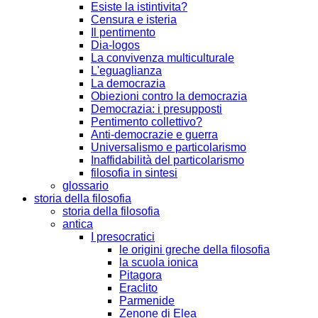
Esiste la istintivita?
Censura e isteria
Il pentimento
Dia-logos
La convivenza multiculturale
L'eguaglianza
La democrazia
Obiezioni contro la democrazia
Democrazia: i presupposti
Pentimento collettivo?
Anti-democrazie e guerra
Universalismo e particolarismo
Inaffidabilità del particolarismo
filosofia in sintesi
glossario
storia della filosofia
storia della filosofia
antica
I presocratici
le origini greche della filosofia
la scuola ionica
Pitagora
Eraclito
Parmenide
Zenone di Elea