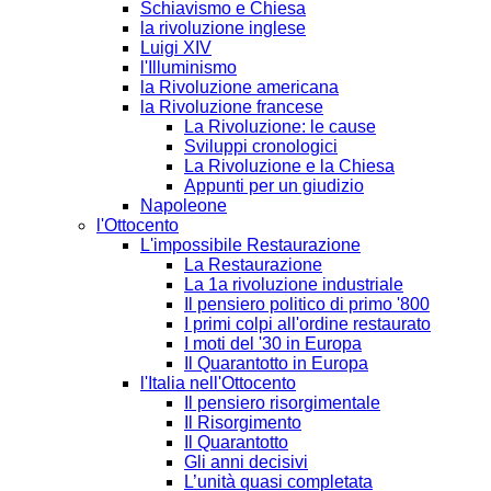
Schiavismo e Chiesa
la rivoluzione inglese
Luigi XIV
l'Illuminismo
la Rivoluzione americana
la Rivoluzione francese
La Rivoluzione: le cause
Sviluppi cronologici
La Rivoluzione e la Chiesa
Appunti per un giudizio
Napoleone
l'Ottocento
L'impossibile Restaurazione
La Restaurazione
La 1a rivoluzione industriale
Il pensiero politico di primo '800
I primi colpi all'ordine restaurato
I moti del '30 in Europa
Il Quarantotto in Europa
l'Italia nell'Ottocento
Il pensiero risorgimentale
Il Risorgimento
Il Quarantotto
Gli anni decisivi
L’unità quasi completata