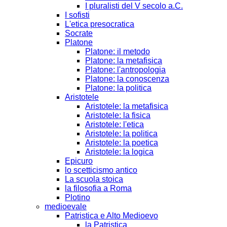
I pluralisti del V secolo a.C.
I sofisti
L'etica presocratica
Socrate
Platone
Platone: il metodo
Platone: la metafisica
Platone: l'antropologia
Platone: la conoscenza
Platone: la politica
Aristotele
Aristotele: la metafisica
Aristotele: la fisica
Aristotele: l'etica
Aristotele: la politica
Aristotele: la poetica
Aristotele: la logica
Epicuro
lo scetticismo antico
La scuola stoica
la filosofia a Roma
Plotino
medioevale
Patristica e Alto Medioevo
la Patristica