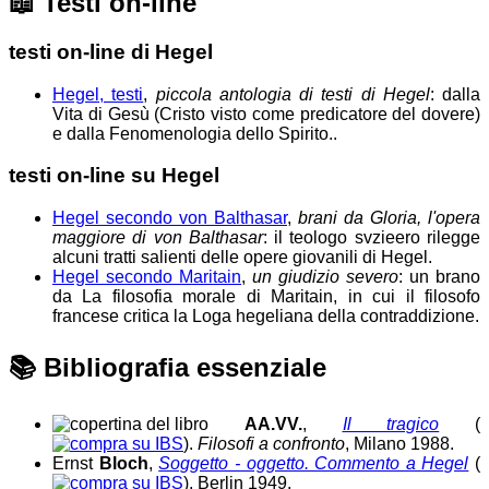
📖
Testi on-line
testi on-line di Hegel
Hegel, testi
,
piccola antologia di testi di Hegel
: dalla
Vita di Gesù (Cristo visto come predicatore del dovere)
e dalla Fenomenologia dello Spirito..
testi on-line su Hegel
Hegel secondo von Balthasar
,
brani da Gloria, l'opera
maggiore di von Balthasar
: il teologo svzieero rilegge
alcuni tratti salienti delle opere giovanili di Hegel.
Hegel secondo Maritain
,
un giudizio severo
: un brano
da La filosofia morale di Maritain, in cui il filosofo
francese critica la Loga hegeliana della contraddizione.
📚
Bibliografia essenziale
AA.VV.
,
Il tragico
(
).
Filosofi a confronto
, Milano 1988.
Ernst
Bloch
,
Soggetto - oggetto. Commento a Hegel
(
), Berlin 1949.