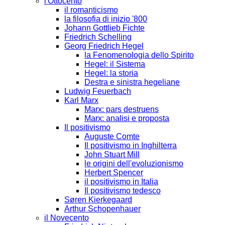
l'Ottocento
il romanticismo
la filosofia di inizio '800
Johann Gottlieb Fichte
Friedrich Schelling
Georg Friedrich Hegel
la Fenomenologia dello Spirito
Hegel: il Sistema
Hegel: la storia
Destra e sinistra hegeliane
Ludwig Feuerbach
Karl Marx
Marx: pars destruens
Marx: analisi e proposta
Il positivismo
Auguste Comte
Il positivismo in Inghilterra
John Stuart Mill
le origini dell'evoluzionismo
Herbert Spencer
il positivismo in Italia
Il positivismo tedesco
Søren Kierkegaard
Arthur Schopenhauer
il Novecento