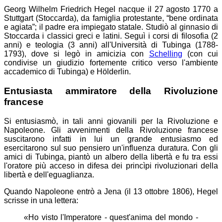
Georg Wilhelm Friedrich Hegel nacque il 27 agosto 1770 a
Stuttgart (Stoccarda), da famiglia protestante, “bene ordinata
e agiata”; il padre era impiegato statale. Studiò al ginnasio di
Stoccarda i classici greci e latini. Seguì i corsi di filosofia (2
anni) e teologia (3 anni) all'Università di Tubinga (1788-
1793), dove si legò in amicizia con
Schelling
(con cui
condivise un giudizio fortemente critico verso l'ambiente
accademico di Tubinga) e Hölderlin.
Entusiasta ammiratore della Rivoluzione
francese
Si entusiasmò, in tali anni giovanili per la Rivoluzione e
Napoleone. Gli avvenimenti della Rivoluzione francese
suscitarono infatti in lui un grande entusiasmo ed
esercitarono sul suo pensiero un'influenza duratura. Con gli
amici di Tubinga, piantò un albero della libertà e fu tra essi
l'oratore più acceso in difesa dei princìpi rivoluzionari della
libertà e dell'eguaglianza.
Quando Napoleone entrò a Jena (il 13 ottobre 1806), Hegel
scrisse in una lettera:
«Ho visto l'Imperatore - quest'anima del mondo -