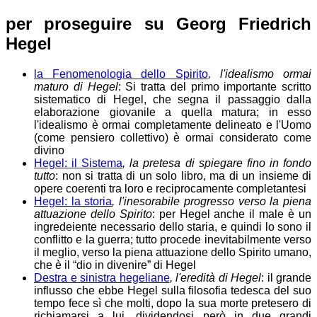
per
proseguire
su
Georg Friedrich
Hegel
la Fenomenologia dello Spirito
, l'idealismo ormai
maturo di Hegel
: Si tratta del primo importante scritto
sistematico di Hegel, che segna il passaggio dalla
elaborazione giovanile a quella matura; in esso
l'idealismo è ormai completamente delineato e l'Uomo
(come pensiero collettivo) è ormai considerato come
divino
Hegel: il Sistema
, la pretesa di spiegare fino in fondo
tutto
: non si tratta di un solo libro, ma di un insieme di
opere coerenti tra loro e reciprocamente completantesi
Hegel: la storia
, l'inesorabile progresso verso la piena
attuazione dello Spirito
: per Hegel anche il male è un
ingredeiente necessario dello staria, e quindi lo sono il
conflitto e la guerra; tutto procede inevitabilmente verso
il meglio, verso la piena attuazione dello Spirito umano,
che è il “dio in divenire” di Hegel
Destra e sinistra hegeliane
, l'eredità di Hegel
: il grande
influsso che ebbe Hegel sulla filosofia tedesca del suo
tempo fece sì che molti, dopo la sua morte pretesero di
richiamarsi a lui, dividendosi però in due grandi