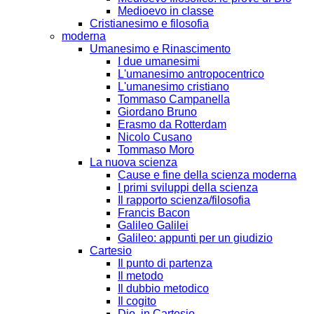
Medioevo in classe
Cristianesimo e filosofia
moderna
Umanesimo e Rinascimento
I due umanesimi
L'umanesimo antropocentrico
L'umanesimo cristiano
Tommaso Campanella
Giordano Bruno
Erasmo da Rotterdam
Nicolo Cusano
Tommaso Moro
La nuova scienza
Cause e fine della scienza moderna
I primi sviluppi della scienza
Il rapporto scienza/filosofia
Francis Bacon
Galileo Galilei
Galileo: appunti per un giudizio
Cartesio
Il punto di partenza
Il metodo
Il dubbio metodico
Il cogito
Dio, in Cartesio