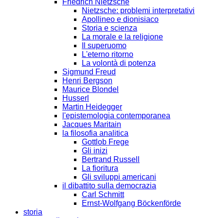
Friedrich Nietzsche
Nietzsche: problemi interpretativi
Apollineo e dionisiaco
Storia e scienza
La morale e la religione
Il superuomo
L'eterno ritorno
La volontà di potenza
Sigmund Freud
Henri Bergson
Maurice Blondel
Husserl
Martin Heidegger
l'epistemologia contemporanea
Jacques Maritain
la filosofia analitica
Gottlob Frege
Gli inizi
Bertrand Russell
La fioritura
Gli sviluppi americani
il dibattito sulla democrazia
Carl Schmitt
Ernst-Wolfgang Böckenförde
storia