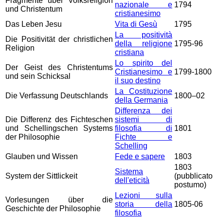
Fragmente über Volksreligion
nazionale e
1794
und Christentum
cristianesimo
Das Leben Jesu
Vita di Gesù
1795
La positività
Die Positivität der christlichen
della religione
1795-96
Religion
cristiana
Lo spirito del
Der Geist des Christentums
Cristianesimo e
1799-1800
und sein Schicksal
il suo destino
La Costituzione
Die Verfassung Deutschlands
1800–02
della Germania
Differenza dei
Die Differenz des Fichteschen
sistemi di
und Schellingschen Systems
filosofia di
1801
der Philosophie
Fichte e
Schelling
Glauben und Wissen
Fede e sapere
1803
1803
Sistema
System der Sittlickeit
(pubblicato
dell'eticità
postumo)
Lezioni sulla
Vorlesungen über die
storia della
1805-06
Geschichte der Philosophie
filosofia