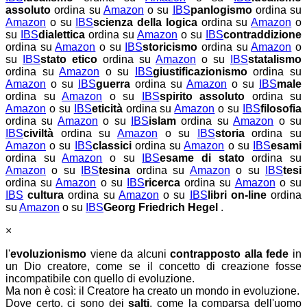
assoluto
ordina su
Amazon
o su
IBS
panlogismo
ordina su
Amazon
o su
IBS
scienza della logica
ordina su
Amazon
o
su
IBS
dialettica
ordina su
Amazon
o su
IBS
contraddizione
ordina su
Amazon
o su
IBS
storicismo
ordina su
Amazon
o
su
IBS
stato etico
ordina su
Amazon
o su
IBS
statalismo
ordina su
Amazon
o su
IBS
giustificazionismo
ordina su
Amazon
o su
IBS
guerra
ordina su
Amazon
o su
IBS
male
ordina su
Amazon
o su
IBS
spirito assoluto
ordina su
Amazon
o su
IBS
eticità
ordina su
Amazon
o su
IBS
filosofia
ordina su
Amazon
o su
IBS
islam
ordina su
Amazon
o su
IBS
civiltà
ordina su
Amazon
o su
IBS
storia
ordina su
Amazon
o su
IBS
classici
ordina su
Amazon
o su
IBS
esami
ordina su
Amazon
o su
IBS
esame di stato
ordina su
Amazon
o su
IBS
tesina
ordina su
Amazon
o su
IBS
tesi
ordina su
Amazon
o su
IBS
ricerca
ordina su
Amazon
o su
IBS
cultura
ordina su
Amazon
o su
IBS
libri on-line
ordina
su
Amazon
o su
IBS
Georg Friedrich Hegel
.
×
l'
evoluzionismo
viene da alcuni
contrapposto alla fede
in
un Dio creatore, come se il concetto di creazione fosse
incompatibile con quello di evoluzione.
Ma non è così: il Creatore ha creato un mondo in evoluzione.
Dove certo, ci sono dei
salti
, come la comparsa dell'uomo