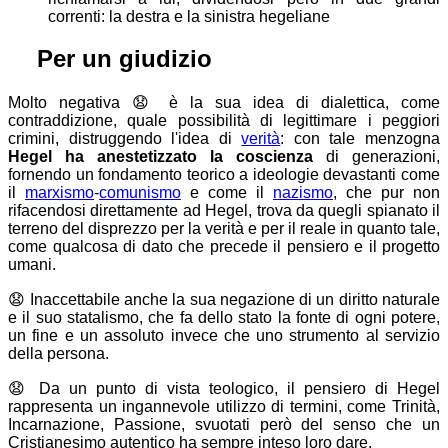
correnti: la destra e la sinistra hegeliane
⚖
Per un giudizio
Molto negativa
😧
è la sua idea di dialettica, come
contraddizione, quale possibilità di legittimare i peggiori
crimini, distruggendo l'idea di
verità
: con tale menzogna
Hegel ha anestetizzato la coscienza
di generazioni,
fornendo un fondamento teorico a ideologie devastanti come
il
marxismo
-
comunismo
e come il
nazismo
, che pur non
rifacendosi direttamente ad Hegel, trova da quegli spianato il
terreno del disprezzo per la verità e per il reale in quanto tale,
come qualcosa di dato che precede il pensiero e il progetto
umani.
😧
Inaccettabile anche la sua negazione di un diritto naturale
e il suo statalismo, che fa dello stato la fonte di ogni potere,
un fine e un assoluto invece che uno strumento al servizio
della persona.
😧
Da un punto di vista teologico, il pensiero di Hegel
rappresenta un ingannevole utilizzo di termini, come Trinità,
Incarnazione, Passione, svuotati però del senso che un
Cristianesimo autentico ha sempre inteso loro dare.