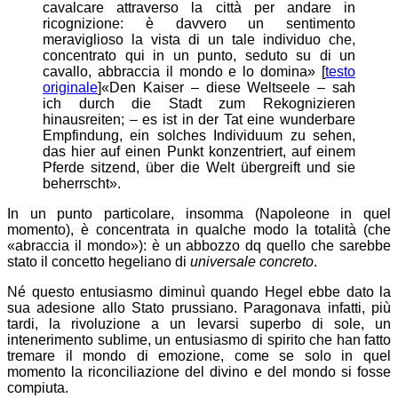
cavalcare attraverso la città per andare in
ricognizione: è davvero un sentimento
meraviglioso la vista di un tale individuo che,
concentrato qui in un punto, seduto su di un
cavallo, abbraccia il mondo e lo domina» [
testo
originale
]
«Den Kaiser – diese Weltseele – sah
ich durch die Stadt zum Rekognizieren
hinausreiten; – es ist in der Tat eine wunderbare
Empfindung, ein solches Individuum zu sehen,
das hier auf einen Punkt konzentriert, auf einem
Pferde sitzend, über die Welt übergreift und sie
beherrscht»
.
In un punto particolare, insomma (Napoleone in quel
momento), è concentrata in qualche modo la totalità (che
«abraccia il mondo»): è un abbozzo dq quello che sarebbe
stato il concetto hegeliano di
universale concreto
.
Né questo entusiasmo diminuì quando Hegel ebbe dato la
sua adesione allo Stato prussiano. Paragonava infatti, più
tardi, la rivoluzione a un levarsi superbo di sole, un
intenerimento sublime, un entusiasmo di spirito che han fatto
tremare il mondo di emozione, come se solo in quel
momento la riconciliazione del divino e del mondo si fosse
compiuta.