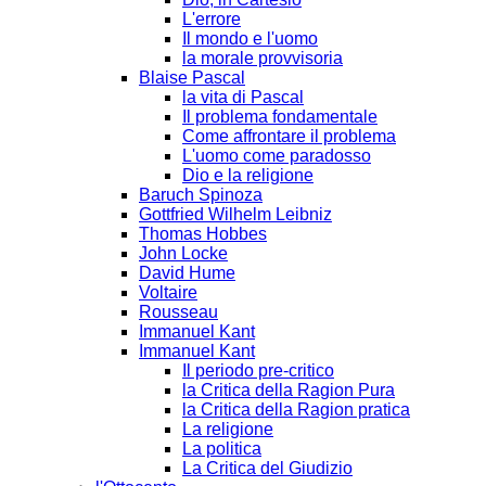
L'errore
Il mondo e l'uomo
la morale provvisoria
Blaise Pascal
la vita di Pascal
Il problema fondamentale
Come affrontare il problema
L'uomo come paradosso
Dio e la religione
Baruch Spinoza
Gottfried Wilhelm Leibniz
Thomas Hobbes
John Locke
David Hume
Voltaire
Rousseau
Immanuel Kant
Immanuel Kant
Il periodo pre-critico
la Critica della Ragion Pura
la Critica della Ragion pratica
La religione
La politica
La Critica del Giudizio