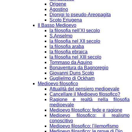
Origene
Agostino
Dionigi lo pseudo-Areopagita
Scoto Eriugena
Il Basso Medioevo
la filosofia nell'XI secolo
S.Anselmo
la filosofia nel XII secolo
la filosofia araba
la filosofia ebraica
la filosofia nel XIII secolo
Tommaso da Aquino
Bonaventura da Bagnoregio
Giovanni Duns Scoto
Guglielmo di Ockham
Medioevo filosofico
Attualità del pensiero medioevale
Cancellare il Medioevo filosofico?
Ragione e realtà nella filosofia
medioevale
Medioevo filosofico: fede e ragione
Medioevo filosofico: il realismo
conoscitivo
Medioevo filosofico: l'ilemorfismo
Medioevo filosofico: le prove di Dio