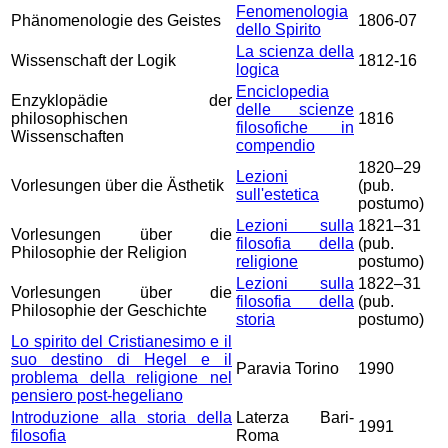
Fenomenologia
Phänomenologie des Geistes
1806-07
dello Spirito
La scienza della
Wissenschaft der Logik
1812-16
logica
Enciclopedia
Enzyklopädie der
delle scienze
philosophischen
1816
filosofiche in
Wissenschaften
compendio
1820–29
Lezioni
Vorlesungen über die Ästhetik
(pub.
sull'estetica
postumo)
Lezioni sulla
1821–31
Vorlesungen über die
filosofia della
(pub.
Philosophie der Religion
religione
postumo)
Lezioni sulla
1822–31
Vorlesungen über die
filosofia della
(pub.
Philosophie der Geschichte
storia
postumo)
Lo spirito del Cristianesimo e il
suo destino di Hegel e il
Paravia
Torino
1990
problema della religione nel
pensiero post-hegeliano
Introduzione alla storia della
Laterza
Bari-
1991
filosofia
Roma