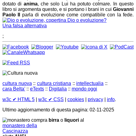
dotato di
anima
, che solo Lui ha potuto colmare. In questo
libro si argomenta questo, e si portano i brani in cui
Giovanni
Paolo II
parla di evoluzione come compatibile con la fede.
Dio o evoluzione?
Una falsa alternativa
;
cultura nuova
::
cultura cristiana
::
intellectualia
::
cara Belta'
::
eTexts
::
Digitalia
::
mondo oggi
w3c
✔ HTML 5
|
w3c
✔ CSS
|
cookies
|
privacy
|
info
.
Ultimo aggiornamento di questa pagina: 02-11-2025
compra
birra
o
liquori
al
monastero della
Cascinazza