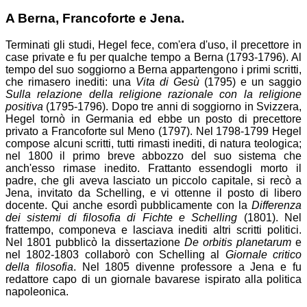
A Berna, Francoforte e Jena.
Terminati gli studi, Hegel fece, com'era d'uso, il precettore in
case private e fu per qualche tempo a Berna (1793-1796). Al
tempo del suo soggiorno a Berna appartengono i primi scritti,
che rimasero inediti: una
Vita di Gesù
(1795) e un saggio
Sulla relazione della religione razionale con la religione
positiva
(1795-1796). Dopo tre anni di soggiorno in Svizzera,
Hegel tornò in Germania ed ebbe un posto di precettore
privato a Francoforte sul Meno (1797). Nel 1798-1799 Hegel
compose alcuni scritti, tutti rimasti inediti, di natura teologica;
nel 1800 il primo breve abbozzo del suo sistema che
anch'esso rimase inedito. Frattanto essendogli morto il
padre, che gli aveva lasciato un piccolo capitale, si recò a
Jena, invitato da Schelling, e vi ottenne il posto di libero
docente. Qui anche esordì pubblicamente con la
Differenza
dei sistemi di filosofia di Fichte e Schelling
(1801). Nel
frattempo, componeva e lasciava inediti altri scritti politici.
Nel 1801 pubblicò la dissertazione
De orbitis planetarum
e
nel 1802-1803 collaborò con Schelling al
Giornale critico
della filosofia
. Nel 1805 divenne professore a Jena e fu
redattore capo di un giornale bavarese ispirato alla politica
napoleonica.