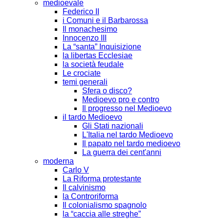
medioevale
Federico II
i Comuni e il Barbarossa
Il monachesimo
Innocenzo III
La “santa” Inquisizione
la libertas Ecclesiae
la società feudale
Le crociate
temi generali
Sfera o disco?
Medioevo pro e contro
Il progresso nel Medioevo
il tardo Medioevo
Gli Stati nazionali
L'Italia nel tardo Medioevo
Il papato nel tardo medioevo
La guerra dei cent'anni
moderna
Carlo V
La Riforma protestante
Il calvinismo
la Controriforma
Il colonialismo spagnolo
la “caccia alle streghe”