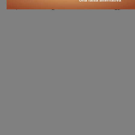
dittatura del proletariato
plusvalore
valore d'uso
valore di scambio
filosofia
islam
civiltà
storia
classici
esami
esame di stato
tesina
tesi
ricerca
cultura
libri on-line
Karl Marx
.
cultura nuova
::
cultura cristiana
::