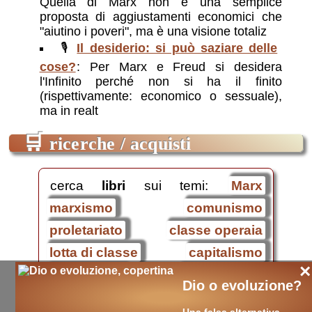
Quella di Marx non è una semplice
proposta di aggiustamenti economici che
"aiutino i poveri", ma è una visione totaliz
🎙️
Il desiderio: si può saziare delle
cose?
: Per Marx e Freud si desidera
l'Infinito perché non si ha il finito
(rispettivamente: economico o sessuale),
ma in realt
🛒
ricerche / acquisti
cerca
libri
sui temi:
Marx
marxismo
comunismo
proletariato
classe operaia
lotta di classe
capitalismo
×
alienazione
sfruttamento
Dio o evoluzione?
rivoluzione
Una falsa alternativa