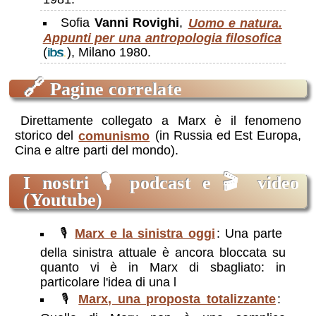
Sofia
Vanni Rovighi
,
Uomo e natura.
Appunti per una antropologia filosofica
(
), Milano 1980.
🔗
Pagine correlate
Direttamente collegato a Marx è il fenomeno
storico del
comunismo
(in Russia ed Est Europa,
Cina e altre parti del mondo).
I nostri 🎙️
podcast
e 🎬
video
(Youtube)
🎙️
Marx e la sinistra oggi
: Una parte
della sinistra attuale è ancora bloccata su
quanto vi è in Marx di sbagliato: in
particolare l'idea di una l
🎙️
Marx, una proposta totalizzante
: