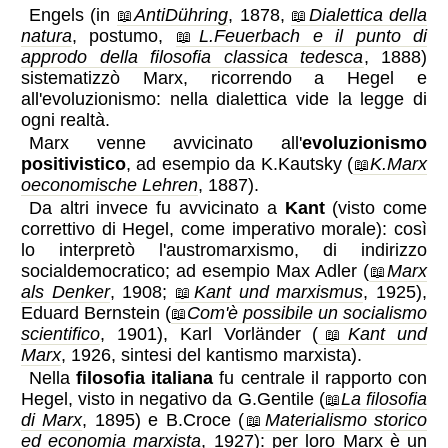
Engels (in
AntiDühring
, 1878,
Dialettica della
natura
, postumo,
L.Feuerbach e il punto di
approdo della filosofia classica tedesca
, 1888)
sistematizzò Marx, ricorrendo a Hegel e
all'evoluzionismo: nella dialettica vide la legge di
ogni realtà.
Marx venne avvicinato all'
evoluzionismo
positivistico
, ad esempio da K.Kautsky (
K.Marx
oeconomische Lehren
, 1887).
Da altri invece fu avvicinato a
Kant
(visto come
correttivo di Hegel, come imperativo morale): così
lo interpretò l'austromarxismo, di indirizzo
socialdemocratico; ad esempio Max Adler (
Marx
als Denker
, 1908;
Kant und marxismus
, 1925),
Eduard Bernstein (
Com'è possibile un socialismo
scientifico
, 1901), Karl Vorländer (
Kant und
Marx
, 1926, sintesi del kantismo marxista).
Nella
filosofia italiana
fu centrale il rapporto con
Hegel, visto in negativo da G.Gentile (
La filosofia
di Marx
, 1895) e B.Croce (
Materialismo storico
ed economia marxista
, 1927): per loro Marx è un