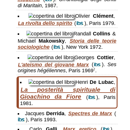
di Maritain
, 1987.
Olivier
Clément
,
La rivolta dello spirito
(
), Paris 1979.
Randall
Collins
&
Michael
Makowsky
,
Storia delle teorie
sociologiche
(
), New York 1972.
Georges
Cottier
,
L'ateismo del giovane Marx
(
).
Ses
origines hégéliennes
, Paris 1969
.
2
Henri
De Lubac
,
La posterità spirituale di
Gioachino da Fiore
(
), Paris
1981.
Jacques
Derrida
,
Spectres de Marx
(
), Paris 1993.
Carlo
Galli
,
Marx eretico
(
),