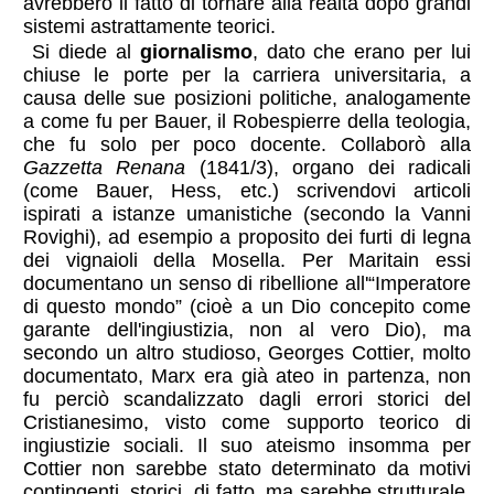
avrebbero il fatto di tornare alla realtà dopo grandi
sistemi astrattamente teorici.
Si diede al
giornalismo
, dato che erano per lui
chiuse le porte per la carriera universitaria, a
causa delle sue posizioni politiche, analogamente
a come fu per Bauer, il Robespierre della teologia,
che fu solo per poco docente. Collaborò alla
Gazzetta Renana
(1841/3), organo dei radicali
(come Bauer, Hess, etc.) scrivendovi articoli
ispirati a istanze umanistiche (secondo la Vanni
Rovighi), ad esempio a proposito dei furti di legna
dei vignaioli della Mosella. Per Maritain essi
documentano un senso di ribellione all'“Imperatore
di questo mondo” (cioè a un Dio concepito come
garante dell'ingiustizia, non al vero Dio), ma
secondo un altro studioso, Georges Cottier, molto
documentato, Marx era già ateo in partenza, non
fu perciò scandalizzato dagli errori storici del
Cristianesimo, visto come supporto teorico di
ingiustizie sociali. Il suo ateismo insomma per
Cottier non sarebbe stato determinato da motivi
contingenti
, storici, di fatto, ma sarebbe strutturale,