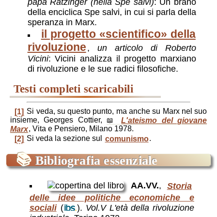
papa Ratzinger (nella
Spe salvi
)
: Un brano
della enciclica Spe salvi, in cui si parla della
speranza in Marx.
il progetto «scientifico» della
rivoluzione
,
un articolo di Roberto
Vicini
: Vicini analizza il progetto marxiano
di rivoluzione e le sue radici filosofiche.
[1]
Si veda, su questo punto, ma anche su Marx nel suo
insieme, Georges Cottier,
L'ateismo del giovane
Marx
, Vita e Pensiero, Milano 1978.
[2]
Si veda la sezione sul
comunismo
.
📚
Bibliografia essenziale
AA.VV.
,
Storia
delle idee politiche economiche e
sociali
(
).
Vol.V L'età della rivoluzione