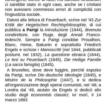
ci sarebbe stato in ogni caso, anche se i cristiani
non avessero commesso errori di complicità con
l'ingiustizia sociale.
Datosi alla lettura di Feuerbach, scrive nel '43
Zur
Kritik der Hegelschen Rechtsphilosophie
, di cui
pubblica
a Parigi
la
Introduzione
(1844), divenuto
condirettore, con Ruge, degli
Annali Franco-
tedeschi
. Sempre a Parigi conobbe Proudhon,
Blanc, Heine, Bakunin e soprattutto Friedrich
Engels e scrisse i
Manoscritti
(nel 1844, pubblicati
postumi, nel 1932),
La questione ebraica
(1844),
Le tesi su Feuerbach
(1845),
Die Heilige Familie
(
La sacra famiglia
) (1845).
A Bruxelles, dove deve fuggire, perché espulso
da Parigi, scrive
Die deutsche Ideologie
(1845), e
Misère de la Philosophie
(1847), e si dedica
all'organizzazione degli operai comunisti, nel '48; a
Londra dal '49, aiutato da Engels si dedicò allo
studio degli economisti classici; ivi morì, il 14
marzo 1883