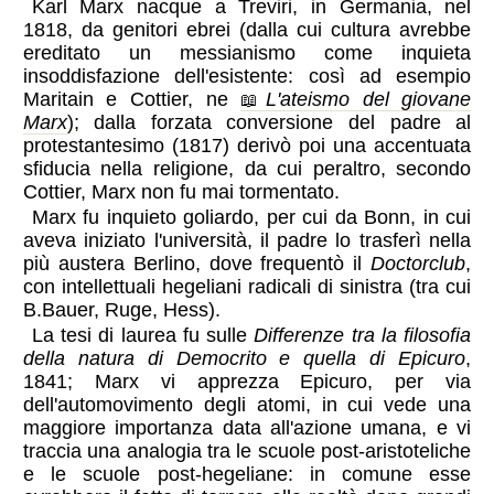
Karl Marx nacque a Treviri, in Germania, nel
1818, da genitori ebrei (dalla cui cultura avrebbe
ereditato un messianismo come inquieta
insoddisfazione dell'esistente: così ad esempio
Maritain e Cottier, ne
L'ateismo del giovane
Marx
); dalla forzata conversione del padre al
protestantesimo (1817) derivò poi una accentuata
sfiducia nella religione, da cui peraltro, secondo
Cottier, Marx non fu mai tormentato.
Marx fu inquieto goliardo, per cui da Bonn, in cui
aveva iniziato l'università, il padre lo trasferì nella
più austera Berlino, dove frequentò il
Doctorclub
,
con intellettuali hegeliani radicali di sinistra (tra cui
B.Bauer, Ruge, Hess).
La tesi di laurea fu sulle
Differenze tra la filosofia
della natura di Democrito e quella di Epicuro
,
1841; Marx vi apprezza Epicuro, per via
dell'automovimento degli atomi, in cui vede una
maggiore importanza data all'azione umana, e vi
traccia una analogia tra le scuole post-aristoteliche
e le scuole post-hegeliane: in comune esse