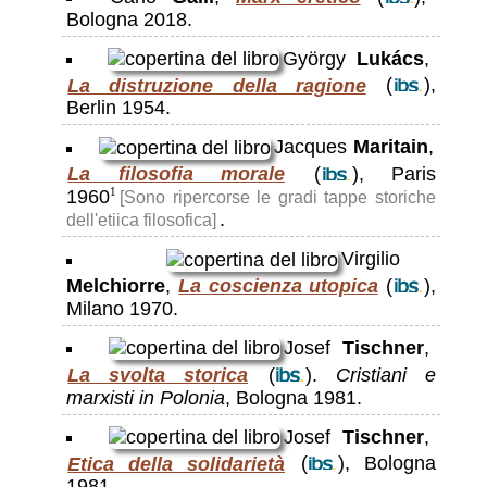
Bologna 2018.
György
Lukács
,
La distruzione della ragione
(
),
Berlin 1954.
Jacques
Maritain
,
La filosofia morale
(
), Paris
1960
1
[Sono ripercorse le gradi tappe storiche
.
dell'etiica filosofica]
Virgilio
Melchiorre
,
La coscienza utopica
(
),
Milano 1970.
Josef
Tischner
,
La svolta storica
(
).
Cristiani e
marxisti in Polonia
, Bologna 1981.
Josef
Tischner
,
Etica della solidarietà
(
), Bologna
1981.