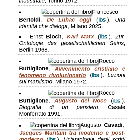
industriale
, Torino 1972.
Francesco
Bertoldi
,
De Lubac oggi
(
).
Una
identità che dialoga
, Milano 2025.
Ernst
Bloch
,
Karl Marx
(
).
Zur
Ontologie des gesellschaftlichen Seins
,
Berlin 1968.
Rocco
Buttiglione
,
Avvenimento cristiano e
fenomeno rivoluzionario
(
).
Lezioni
sul marxismo
, Milano 1972.
Rocco
Buttiglione
,
Augusto del Noce
(
).
Biografia di un pensiero
, Casale
Monferrato 1991.
Augusto
Cavadi
,
Jacques Maritain tra moderno e post-
moderno
(
).
Un'antologia degli scritti