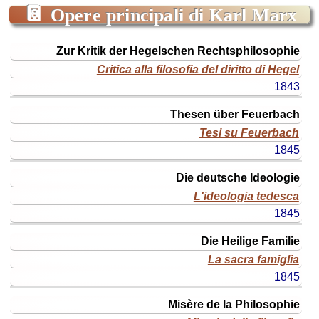
📔
Opere principali di Karl Marx
titolo
Zur Kritik der Hegelschen Rechtsphilosophie
originale
Critica alla filosofia del diritto di Hegel
titolo
1843
ital.
(o
Thesen über Feuerbach
edizione)
Tesi su Feuerbach
anno
1845
Die deutsche Ideologie
L'ideologia tedesca
1845
Die Heilige Familie
La sacra famiglia
1845
Misère de la Philosophie