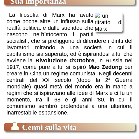
sua importanza
La filosofia di Marx ha avuto
come poche altre un influsso sulla
realtà politica: è dalle sue idee che
nascono nell'Ottocento i partiti
socialisti, che si prefiggono di difendere i diritti del
lavoratori mirando a una società in cui il
capitalismo sia superato; ed è ispirandosi a lui che
avviene la
Rivoluzione d'Ottobre
, in Russia nel
1917, come pure a lui si ispirò
Mao Zedong
per
creare in Cina un regime comunista. Negli decenni
centrali del XX secolo (dopo la 2
Guerra
a
mondiale) quasi metà del mondo era in mano a
regimi che si ispiravano alle idee di Marx e ci fu un
momento, tra il '68 e gli anni '80, in cui il
comunismo sembrò protendersi a una ulteriore,
inarrestabile espansione.
👤
Cenni sulla vita