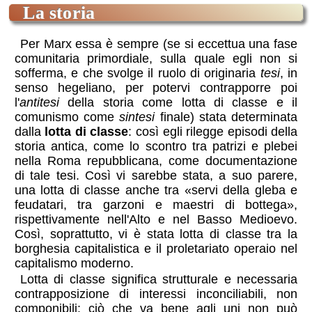
la storia
Per Marx essa è sempre (se si eccettua una fase
comunitaria primordiale, sulla quale egli non si
sofferma, e che svolge il ruolo di originaria
tesi
, in
senso hegeliano, per potervi contrapporre poi
l'
antitesi
della storia come lotta di classe e il
comunismo come
sintesi
finale) stata determinata
dalla
lotta di classe
: così egli rilegge episodi della
storia antica, come lo scontro tra patrizi e plebei
nella Roma repubblicana, come documentazione
di tale tesi. Così vi sarebbe stata, a suo parere,
una lotta di classe anche tra «servi della gleba e
feudatari, tra garzoni e maestri di bottega»,
rispettivamente nell'Alto e nel Basso Medioevo.
Così, soprattutto, vi è stata lotta di classe tra la
borghesia capitalistica e il proletariato operaio nel
capitalismo moderno.
Lotta di classe significa strutturale e necessaria
contrapposizione di interessi inconciliabili, non
componibili: ciò che va bene agli uni non può