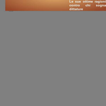
Le sue ottime ragioni
sfruttatori e sfruttati, il comunismo
contro chi sogna
dittature
🛒
ricerche / acquisti
cerca
libri
sui temi:
capitalismo
valore d'uso e valore di scambio
plusvalore
alienazione
lotta di classe
sovrastruttura in Marx
rivoluzione
dittatura del proletariato
comunismo
filosofia
islam
civiltà
storia
classici
esami
esame di stato
tesina
tesi
ricerca
cultura
libri on-line