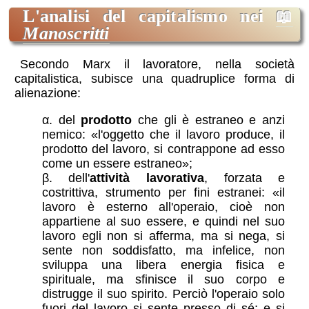
l'analisi del capitalismo nei
Manoscritti
Secondo Marx il lavoratore, nella società
capitalistica, subisce una quadruplice forma di
alienazione:
del
prodotto
che gli è estraneo e anzi
nemico:
l'oggetto che il lavoro produce, il
prodotto del lavoro, si contrappone ad esso
come un essere estraneo
;
dell'
attività lavorativa
, forzata e
costrittiva, strumento per fini estranei:
il
lavoro è esterno all'operaio, cioè non
appartiene al suo essere, e quindi nel suo
lavoro egli non si afferma, ma si nega, si
sente non soddisfatto, ma infelice, non
sviluppa una libera energia fisica e
spirituale, ma sfinisce il suo corpo e
distrugge il suo spirito. Perciò l'operaio solo
fuori del lavoro si sente presso di sé; e si