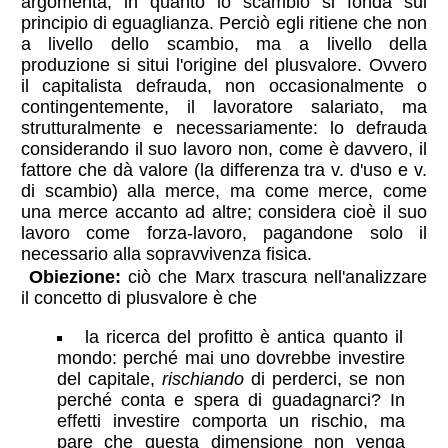
argomenta, in quanto lo scambio si fonda sul
principio di eguaglianza. Perciò egli ritiene che non
a livello dello scambio, ma a livello della
produzione si situi l'origine del plusvalore. Ovvero
il capitalista defrauda, non occasionalmente o
contingentemente, il lavoratore salariato, ma
strutturalmente e necessariamente: lo defrauda
considerando il suo lavoro non, come è davvero, il
fattore che dà valore (la differenza tra v. d'uso e v.
di scambio) alla merce, ma come merce, come
una merce accanto ad altre; considera cioè il suo
lavoro come forza-lavoro, pagandone solo il
necessario alla sopravvivenza fisica.
Obiezione:
ciò che Marx trascura nell'analizzare
il concetto di plusvalore è che
la ricerca del profitto è antica quanto il
mondo: perché mai uno dovrebbe investire
del capitale,
rischiando
di perderci, se non
perché conta e spera di guadagnarci? In
effetti investire comporta un rischio, ma
pare che questa dimensione non venga