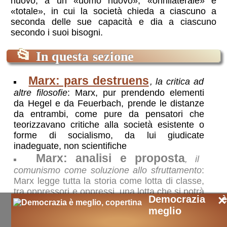
nuovo, a un
uomo nuovo
,
onnilaterale
e
totale
, in cui la società chieda a ciascuno a
seconda delle sue capacità e dia a ciascuno
secondo i suoi bisogni.
📂
In questa sezione
Marx: pars destruens
, la critica ad
altre filosofie
: Marx, pur prendendo elementi
da Hegel e da Feuerbach, prende le distanze
da entrambi, come pure da pensatori che
teorizzavano critiche alla società esistente o
forme di socialismo, da lui giudicate
inadeguate, non scientifiche
Marx: analisi e proposta
, il
comunismo come soluzione allo sfruttamento
:
Marx legge tutta la storia come lotta di classe,
tra oppressori e oppressi, una lotta che si potrà
×
Democrazia è
concludere solo con la violenta sollevazione
meglio
degli oppressi contro gli oppressori e
l'instaurazione di una società di eguali, senza