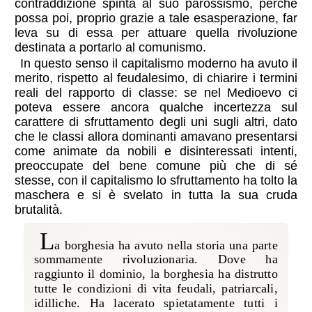
contraddizione spinta al suo parossismo, perché
possa poi, proprio grazie a tale esasperazione, far
leva su di essa per attuare quella rivoluzione
destinata a portarlo al comunismo.
In questo senso il capitalismo moderno ha avuto il
merito, rispetto al feudalesimo, di chiarire i termini
reali del rapporto di classe: se nel Medioevo ci
poteva essere ancora qualche incertezza sul
carattere di sfruttamento degli uni sugli altri, dato
che le classi allora dominanti amavano presentarsi
come animate da nobili e disinteressati intenti,
preoccupate del bene comune più che di sé
stesse, con il capitalismo lo sfruttamento ha tolto la
maschera e si è svelato in tutta la sua cruda
brutalità.
L
a borghesia ha avuto nella storia una parte
sommamente rivoluzionaria. Dove ha
raggiunto il dominio, la borghesia ha distrutto
tutte le condizioni di vita feudali, patriarcali,
idilliche. Ha lacerato spietatamente tutti i