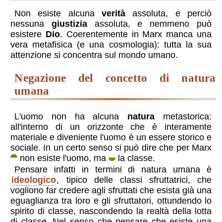
Non esiste alcuna
verità
assoluta, e perciò
nessuna
giustizia
assoluta, e nemmeno può
esistere
Dio
. Coerentemente in Marx manca una
vera metafisica (e una cosmologia): tutta la sua
attenzione si concentra sul mondo umano.
negazione del concetto di natura
umana
L'uomo non ha alcuna
natura
metastorica:
all'interno di un orizzonte che è interamente
materiale e diveniente l'uomo è un essere storico e
sociale. In un certo senso si può dire che per Marx
non esiste l'uomo, ma
la classe.
Pensare infatti in termini di natura umana è
ideologico
, tipico delle classi sfruttatrici, che
vogliono far credere agli sfruttati che esista già una
eguaglianza tra loro e gli sfruttatori, ottundendo lo
spirito di classe, nascondendo la realtà della lotta
di classe. Nel senso che pensare che esiste una