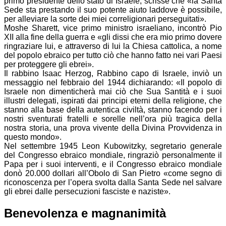
primo presidente dello stato di Israele, scrisse che «la Santa
Sede sta prestando il suo potente aiuto laddove è possibile,
per alleviare la sorte dei miei correligionari perseguitati».
Moshe Sharett, vice primo ministro israeliano, incontrò Pio
XII alla fine della guerra e «gli dissi che era mio primo dovere
ringraziare lui, e attraverso di lui la Chiesa cattolica, a nome
del popolo ebraico per tutto ciò che hanno fatto nei vari Paesi
per proteggere gli ebrei».
Il rabbino Isaac Herzog, Rabbino capo di Israele, inviò un
messaggio nel febbraio del 1944 dichiarando: «Il popolo di
Israele non dimenticherà mai ciò che Sua Santità e i suoi
illustri delegati, ispirati dai principi eterni della religione, che
stanno alla base della autentica civiltà, stanno facendo per i
nostri sventurati fratelli e sorelle nell’ora più tragica della
nostra storia, una prova vivente della Divina Provvidenza in
questo mondo».
Nel settembre 1945 Leon Kubowitzky, segretario generale
del Congresso ebraico mondiale, ringraziò personalmente il
Papa per i suoi interventi, e il Congresso ebraico mondiale
donò 20.000 dollari all’Obolo di San Pietro «come segno di
riconoscenza per l’opera svolta dalla Santa Sede nel salvare
gli ebrei dalle persecuzioni fasciste e naziste».
Benevolenza e magnanimità