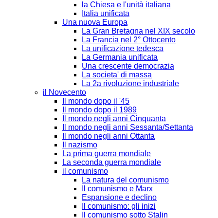
la Chiesa e l'unità italiana
Italia unificata
Una nuova Europa
La Gran Bretagna nel XIX secolo
La Francia nel 2° Ottocento
La unificazione tedesca
La Germania unificata
Una crescente democrazia
La societa' di massa
La 2a rivoluzione industriale
il Novecento
Il mondo dopo il '45
Il mondo dopo il 1989
Il mondo negli anni Cinquanta
Il mondo negli anni Sessanta/Settanta
Il mondo negli anni Ottanta
Il nazismo
La prima guerra mondiale
La seconda guerra mondiale
il comunismo
La natura del comunismo
Il comunismo e Marx
Espansione e declino
Il comunismo: gli inizi
Il comunismo sotto Stalin