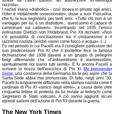
strada da cattivi pastori, ad abbracciare un’ideologia
razzista».
I nazisti erano «diabolici» - così diceva in privato agli amici.
Hitler è «totalmente ossessionato», disse a suor Pascalina,
che fu la sua segretaria per tanti anni. «Tutto ciò non è un
vantaggio per lui, è un distruttore... quest’uomo è capace di
camminare sui cadaveri». Incontrando nel 1935 l’eroico
antinazista Dietrich von Hildebrand, Pio XII dichiarò: «Non
c’è possibilità di conciliazione» tra il cristianesimo e il
razzismo nazista, poiché «sono come fuoco e acqua». (...)
Fu nel periodo in cui Pacelli era il consigliere particolare del
suo predecessore Pio XI che il pontefice fece la famosa
dichiarazione del 1938 davanti a un gruppo di pellegrini
belgi affermando che «l’antisemitismo è inammissibile;
spiritualmente noi siamo tutti semiti». E fu ancora Pacelli a
scrivere la bozza dell’enciclica di Pio XI
Mit brennender
Sorge
, una condanna della Germania tra le più aspre che la
Santa Sede abbia mai pronunciato. Di fatto, negli anni ’30,
Pacelli fu ampiamente diffamato nella stampa nazista come il
cardinale di Pio XI «amico degli ebrei», a causa delle oltre
cinquanta lettere di protesta da lui inviate ai tedeschi come
Segretario di Stato vaticano. A ciò vanno aggiunti alcuni
episodi salienti dell’azione di Pio XII durante la guerra.
The New York Times