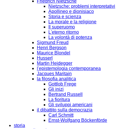
Friedrich Nietzsche
Nietzsche: problemi interpretativi
Apollineo e dionisiaco
Storia e scienza
La morale e la religione
Il superuomo
L'eterno ritorno
La volontà di potenza
Sigmund Freud
Henri Bergson
Maurice Blondel
Husserl
Martin Heidegger
l'epistemologia contemporanea
Jacques Maritain
la filosofia analitica
Gottlob Frege
Gli inizi
Bertrand Russell
La fioritura
Gli sviluppi americani
il dibattito sulla democrazia
Carl Schmitt
Ernst-Wolfgang Böckenförde
storia