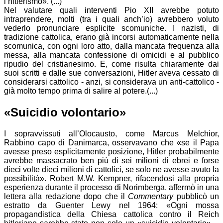
l’hitlerismo». (...)
Nel valutare quali interventi Pio XII avrebbe potuto
intraprendere, molti (tra i quali anch’io) avrebbero voluto
vederlo pronunciare esplicite scomuniche. I nazisti, di
tradizione cattolica, erano già incorsi automaticamente nella
scomunica, con ogni loro atto, dalla mancata frequenza alla
messa, alla mancata confessione di omicidi e al pubblico
ripudio del cristianesimo. E, come risulta chiaramente dai
suoi scritti e dalle sue conversazioni, Hitler aveva cessato di
considerarsi cattolico - anzi, si considerava un anti-cattolico -
già molto tempo prima di salire al potere.(...)
«Suicidio volontario»
I sopravvissuti all’Olocausto, come Marcus Melchior,
Rabbino capo di Danimarca, osservavano che «se il Papa
avesse preso esplicitamente posizione, Hitler probabilmente
avrebbe massacrato ben più di sei milioni di ebrei e forse
dieci volte dieci milioni di cattolici, se solo ne avesse avuto la
possibilità». Robert M.W. Kempner, rifacendosi alla propria
esperienza durante il processo di Norimberga, affermò in una
lettera alla redazione dopo che il
Commentary
pubblicò un
estratto da Guenter Lewy nel 1964: «Ogni mossa
propagandistica della Chiesa cattolica contro il Reich