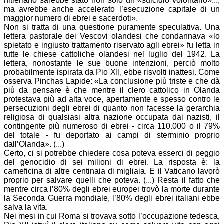
hitleriano sarebbe stato non solo un «suicidio volontario»...,
ma avrebbe anche accelerato l’esecuzione capitale di un
maggior numero di ebrei e sacerdoti».
Non si tratta di una questione puramente speculativa. Una
lettera pastorale dei Vescovi olandesi che condannava «lo
spietato e ingiusto trattamento riservato agli ebrei» fu letta in
tutte le chiese cattoliche olandesi nel luglio del 1942. La
lettera, nonostante le sue buone intenzioni, perciò molto
probabilmente ispirata da Pio XII, ebbe risvolti inattesi. Come
osserva Pinchas Lapide: «La conclusione più triste e che dà
più da pensare è che mentre il clero cattolico in Olanda
protestava più ad alta voce, apertamente e spesso contro le
persecuzioni degli ebrei di quanto non facesse la gerarchia
religiosa di qualsiasi altra nazione occupata dai nazisti, il
contingente più numeroso di ebrei - circa 110.000 o il 79%
del totale - fu deportato ai campi di sterminio proprio
dall’Olanda». (...)
Certo, ci si potrebbe chiedere cosa poteva esserci di peggio
del genocidio di sei milioni di ebrei. La risposta è: la
carneficina di altre centinaia di migliaia. E il Vaticano lavorò
proprio per salvare quelli che poteva. (...) Resta il fatto che
mentre circa l’80% degli ebrei europei trovò la morte durante
la Seconda Guerra mondiale, l’80% degli ebrei italiani ebbe
salva la vita.
Nei mesi in cui Roma si trovava sotto l’occupazione tedesca,