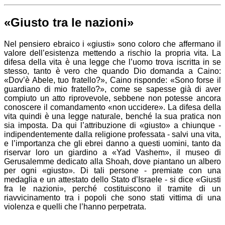
«Giusto tra le nazioni»
Nel pensiero ebraico i «giusti» sono coloro che affermano il
valore dell’esistenza mettendo a rischio la propria vita. La
difesa della vita è una legge che l’uomo trova iscritta in se
stesso, tanto è vero che quando Dio domanda a Caino:
«Dov’è Abele, tuo fratello?», Caino risponde: «Sono forse il
guardiano di mio fratello?», come se sapesse già di aver
compiuto un atto riprovevole, sebbene non potesse ancora
conoscere il comandamento «non uccidere». La difesa della
vita quindi è una legge naturale, benché la sua pratica non
sia imposta. Da qui l’attribuzione di «giusto» a chiunque -
indipendentemente dalla religione professata - salvi una vita,
e l’importanza che gli ebrei danno a questi uomini, tanto da
riservar loro un giardino a «Yad Vashem», il museo di
Gerusalemme dedicato alla Shoah, dove piantano un albero
per ogni «giusto». Di tali persone - premiate con una
medaglia e un attestato dello Stato d’Israele - si dice «Giusti
fra le nazioni», perché costituiscono il tramite di un
riavvicinamento tra i popoli che sono stati vittima di una
violenza e quelli che l’hanno perpetrata.