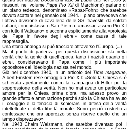
riassunti nel volume
Papa Pio XII
di Marchione) parlano di
un piano tedesco, denominato «Rabat-Fohn» che sarebbe
dovuto scattare nel gennaio del 1944. Il piano prevedeva che
l’ottava divisione di cavalleria delle SS, travestiti da soldati
italiani, conquistassero San Pietro e «massacrassero Pio XII
con tutto il Vaticano» e accenna esplicitamente alla «protesta
del Papa in favore degli ebrei» come causa di tale
rappresaglia.
Una storia analoga si può tracciare attraverso l’Europa. (...)
Ma il punto di partenza per questa discussione sta nella
verità che la gente di quell’epoca, tanto i nazisti quanto gli
ebrei, consideravano il Papa come il più importante
oppositore dell’ideologia nazista nel mondo.
Già nel dicembre 1940, in un articolo del
Time magazine
,
Albert Einstein rese omaggio a Pio XII: «Solo la Chiesa si è
schierata apertamente contro la campagna di Hitler per la
soppressione della verità. Non ho mai avuto un particolare
amore per la Chiesa prima d’ora, ma adesso provo un
grande affetto e ammirazione perché solo la Chiesa ha avuto
il coraggio e la tenacia di schierarsi in difesa della verità
intellettuale e della libertà morale. Sono perciò costretto a
confessare che ora apprezzo senza riserve quello che un
tempo disprezzavo».
Nel 1943 Chaim Weizmann, che sarebbe diventato poi il