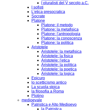
I pluralisti del V secolo a.C.
I sofisti
L'etica presocratica
Socrate
Platone
Platone: il metodo
Platone: la metafisica
Platone: l'antropologia
Platone: la conoscenza
Platone: la politica
Aristotele
Aristotele: la metafisica
Aristotele: la fisica
Aristotele: l'etica
Aristotele: la politica
Aristotele: la poetica
Aristotele: la logica
Epicuro
lo scetticismo antico
La scuola stoica
la filosofia a Roma
Plotino
medioevale
Patristica e Alto Medioevo
la Patristica