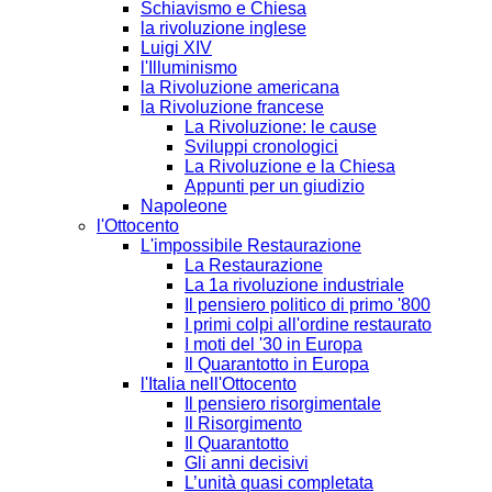
Schiavismo e Chiesa
la rivoluzione inglese
Luigi XIV
l'Illuminismo
la Rivoluzione americana
la Rivoluzione francese
La Rivoluzione: le cause
Sviluppi cronologici
La Rivoluzione e la Chiesa
Appunti per un giudizio
Napoleone
l'Ottocento
L'impossibile Restaurazione
La Restaurazione
La 1a rivoluzione industriale
Il pensiero politico di primo '800
I primi colpi all'ordine restaurato
I moti del '30 in Europa
Il Quarantotto in Europa
l'Italia nell'Ottocento
Il pensiero risorgimentale
Il Risorgimento
Il Quarantotto
Gli anni decisivi
L’unità quasi completata