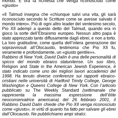
mondo. E ora la richiesta che venga riconosciuto come
«giusto»
«Il Talmud insegna che «chiunque salvi una vita, gli sarà
riconosciuto secondo le Scritture come se avesse salvato il
mondo intero». Più di ogni altro leader del ventesimo secolo,
Pio XII adempì a questo detto del Talmud, quando era in
gioco la sorte dell’Ebraismo europeo. Nessun altro papa è
stato apprezzato tanto diffusamente dagli ebrei, e non a torto.
La loro gratitudine, come quella dell’intera generazione dei
sopravvissuti all’Olocausto, testimonia che Pio XII fu,
veramente e profondamente, un «giusto gentile»».
Rabbino di New York, David Dalin è una delle personalità di
spicco del mondo ebraico statunitense. Un suo libro,
Religion and State in the American Jewish Experience,
è
stato indicato come uno dei migliori lavori accademici del
1998. Ha tenuto diverse conferenze sui rapporti ebraico-
cristiani nelle università di Hartford Trinity College, George
Washington e Queens College di New York. Con l’articolo
pubblicato su
The Weekly Standard
(settimanale che
rappresenta la massima espressione dell’élite
neoconservatrice americana) del 26 febbraio 2001, il
Rabbino David Dalin chiede che Pio XII venga riconosciuto
come «giusto», in virtù di quanto ha fatto per salvare gli ebrei
dall’Olocausto. Ne pubblichiamo ampi stralci.