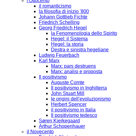
l'Ottocento
il romanticismo
la filosofia di inizio '800
Johann Gottlieb Fichte
Friedrich Schelling
Georg Friedrich Hegel
la Fenomenologia dello Spirito
Hegel: il Sistema
Hegel: la storia
Destra e sinistra hegeliane
Ludwig Feuerbach
Karl Marx
Marx: pars destruens
Marx: analisi e proposta
Il positivismo
Auguste Comte
Il positivismo in Inghilterra
John Stuart Mill
le origini dell'evoluzionismo
Herbert Spencer
il positivismo in Italia
Il positivismo tedesco
Søren Kierkegaard
Arthur Schopenhauer
il Novecento