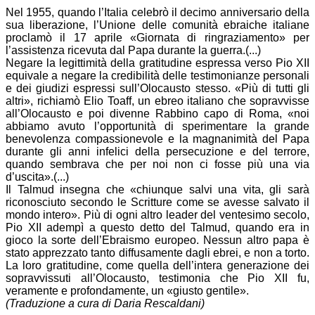
Nel 1955, quando l’Italia celebrò il decimo anniversario della
sua liberazione, l’Unione delle comunità ebraiche italiane
proclamò il 17 aprile «Giornata di ringraziamento» per
l’assistenza ricevuta dal Papa durante la guerra.(...)
Negare la legittimità della gratitudine espressa verso Pio XII
equivale a negare la credibilità delle testimonianze personali
e dei giudizi espressi sull’Olocausto stesso. «Più di tutti gli
altri», richiamò Elio Toaff, un ebreo italiano che sopravvisse
all’Olocausto e poi divenne Rabbino capo di Roma, «noi
abbiamo avuto l’opportunità di sperimentare la grande
benevolenza compassionevole e la magnanimità del Papa
durante gli anni infelici della persecuzione e del terrore,
quando sembrava che per noi non ci fosse più una via
d’uscita».(...)
Il Talmud insegna che «chiunque salvi una vita, gli sarà
riconosciuto secondo le Scritture come se avesse salvato il
mondo intero». Più di ogni altro leader del ventesimo secolo,
Pio XII adempì a questo detto del Talmud, quando era in
gioco la sorte dell’Ebraismo europeo. Nessun altro papa è
stato apprezzato tanto diffusamente dagli ebrei, e non a torto.
La loro gratitudine, come quella dell’intera generazione dei
sopravvissuti all’Olocausto, testimonia che Pio XII fu,
veramente e profondamente, un «giusto gentile».
(Traduzione a cura di Daria Rescaldani)