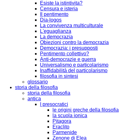
Esiste la istintivita?
Censura e isteria
Il pentimento
Dia-logos
La convivenza multiculturale
L'eguaglianza
La democrazia
Obiezioni contro la democrazia
Democrazia: i presupposti
Pentimento collettivo?
Anti-democrazie e guerra
Universalismo e particolarismo
Inaffidabilità del particolarismo
filosofia in sintesi
glossario
storia della filosofia
storia della filosofia
antica
I presocratici
le origini greche della filosofia
la scuola ionica
Pitagora
Eraclito
Parmenide
Zenone di Elea