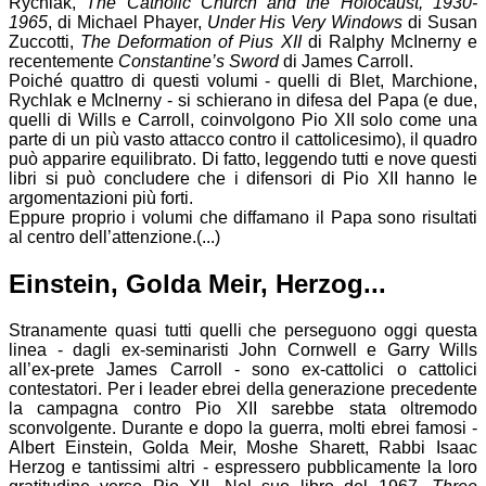
Rychlak,
The Catholic Church and the Holocaust, 1930-
1965
, di Michael Phayer,
Under His Very Windows
di Susan
Zuccotti,
The Deformation of Pius XII
di Ralphy McInerny e
recentemente
Constantine’s Sword
di James Carroll.
Poiché quattro di questi volumi - quelli di Blet, Marchione,
Rychlak e McInerny - si schierano in difesa del Papa (e due,
quelli di Wills e Carroll, coinvolgono Pio XII solo come una
parte di un più vasto attacco contro il cattolicesimo), il quadro
può apparire equilibrato. Di fatto, leggendo tutti e nove questi
libri si può concludere che i difensori di Pio XII hanno le
argomentazioni più forti.
Eppure proprio i volumi che diffamano il Papa sono risultati
al centro dell’attenzione.(...)
Einstein, Golda Meir, Herzog...
Stranamente quasi tutti quelli che perseguono oggi questa
linea - dagli ex-seminaristi John Cornwell e Garry Wills
all’ex-prete James Carroll - sono ex-cattolici o cattolici
contestatori. Per i leader ebrei della generazione precedente
la campagna contro Pio XII sarebbe stata oltremodo
sconvolgente. Durante e dopo la guerra, molti ebrei famosi -
Albert Einstein, Golda Meir, Moshe Sharett, Rabbi Isaac
Herzog e tantissimi altri - espressero pubblicamente la loro