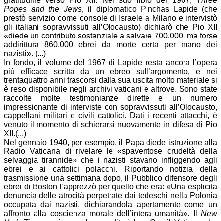
gratitudine verso Pio XII. Nel suo libro del 1967,
Three
Popes and the Jews
, il diplomatico Pinchas Lapide (che
prestò servizio come console di Israele a Milano e intervistò
gli italiani sopravvissuti all’Olocausto) dichiarò che Pio XII
«diede un contributo sostanziale a salvare 700.000, ma forse
addirittura 860.000 ebrei da morte certa per mano dei
nazisti». (...)
In fondo, il volume del 1967 di Lapide resta ancora l’opera
più efficace scritta da un ebreo sull’argomento, e nei
trentaquattro anni trascorsi dalla sua uscita molto materiale si
è reso disponibile negli archivi vaticani e altrove. Sono state
raccolte molte testimonianze dirette e un numero
impressionante di interviste con sopravvissuti all’Olocausto,
cappellani militari e civili cattolici. Dati i recenti attacchi, è
venuto il momento di schierarsi nuovamente in difesa di Pio
XII.(...)
Nel gennaio 1940, per esempio, il Papa diede istruzione alla
Radio Vaticana di rivelare le «spaventose crudeltà della
selvaggia tirannide» che i nazisti stavano infliggendo agli
ebrei e ai cattolici polacchi. Riportando notizia della
trasmissione una settimana dopo, il Pubblico difensore degli
ebrei di Boston l’apprezzò per quello che era: «Una esplicita
denuncia delle atrocità perpetrate dai tedeschi nella Polonia
occupata dai nazisti, dichiarandola apertamente come un
affronto alla coscienza morale dell’intera umanità». Il
New