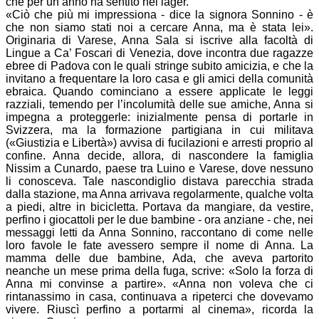
che per un anno ha sentito nel lager.
«Ciò che più mi impressiona - dice la signora Sonnino - è
che non siamo stati noi a cercare Anna, ma è stata lei».
Originaria di Varese, Anna Sala si iscrive alla facoltà di
Lingue a Ca’ Foscari di Venezia, dove incontra due ragazze
ebree di Padova con le quali stringe subito amicizia, e che la
invitano a frequentare la loro casa e gli amici della comunità
ebraica. Quando cominciano a essere applicate le leggi
razziali, temendo per l’incolumità delle sue amiche, Anna si
impegna a proteggerle: inizialmente pensa di portarle in
Svizzera, ma la formazione partigiana in cui militava
(«Giustizia e Libertà») avvisa di fucilazioni e arresti proprio al
confine. Anna decide, allora, di nascondere la famiglia
Nissim a Cunardo, paese tra Luino e Varese, dove nessuno
li conosceva. Tale nascondiglio distava parecchia strada
dalla stazione, ma Anna arrivava regolarmente, qualche volta
a piedi, altre in bicicletta. Portava da mangiare, da vestire,
perfino i giocattoli per le due bambine - ora anziane - che, nei
messaggi letti da Anna Sonnino, raccontano di come nelle
loro favole le fate avessero sempre il nome di Anna. La
mamma delle due bambine, Ada, che aveva partorito
neanche un mese prima della fuga, scrive: «Solo la forza di
Anna mi convinse a partire». «Anna non voleva che ci
rintanassimo in casa, continuava a ripeterci che dovevamo
vivere. Riuscì perfino a portarmi al cinema», ricorda la