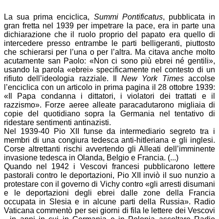
La sua prima enciclica,
Summi Pontificatus
, pubblicata in
gran fretta nel 1939 per impetrare la pace, era in parte una
dichiarazione che il ruolo proprio del papato era quello di
intercedere presso entrambe le parti belligeranti, piuttosto
che schierarsi per l’una o per l’altra. Ma citava anche molto
acutamente san Paolo: «Non ci sono più ebrei né gentili»,
usando la parola «ebrei» specificamente nel contesto di un
rifiuto dell’ideologia razziale. Il
New York Times
accolse
l’enciclica con un articolo in prima pagina il 28 ottobre 1939:
«Il Papa condanna i dittatori, i violatori dei trattati e il
razzismo». Forze aeree alleate paracadutarono migliaia di
copie del quotidiano sopra la Germania nel tentativo di
ridestare sentimenti antinazisti.
Nel 1939-40 Pio XII funse da intermediario segreto tra i
membri di una congiura tedesca anti-hitleriana e gli inglesi.
Corse altrettanti rischi avvertendo gli Alleati dell’imminente
invasione tedesca in Olanda, Belgio e Francia. (...)
Quando nel 1942 i Vescovi francesi pubblicarono lettere
pastorali contro le deportazioni, Pio XII inviò il suo nunzio a
protestare con il governo di Vichy contro «gli arresti disumani
e le deportazioni degli ebrei dalle zone della Francia
occupata in Slesia e in alcune parti della Russia». Radio
Vaticana commentò per sei giorni di fila le lettere dei Vescovi