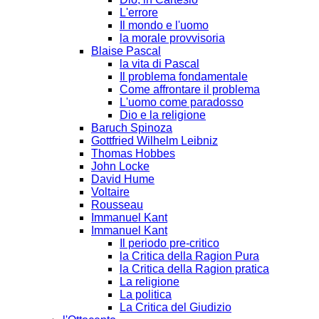
L'errore
Il mondo e l'uomo
la morale provvisoria
Blaise Pascal
la vita di Pascal
Il problema fondamentale
Come affrontare il problema
L'uomo come paradosso
Dio e la religione
Baruch Spinoza
Gottfried Wilhelm Leibniz
Thomas Hobbes
John Locke
David Hume
Voltaire
Rousseau
Immanuel Kant
Immanuel Kant
Il periodo pre-critico
la Critica della Ragion Pura
la Critica della Ragion pratica
La religione
La politica
La Critica del Giudizio