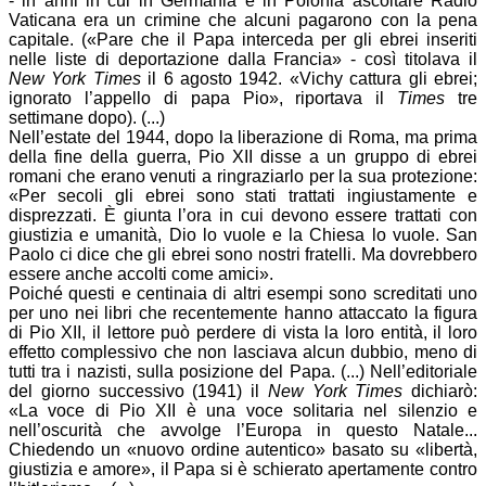
- in anni in cui in Germania e in Polonia ascoltare Radio
Vaticana era un crimine che alcuni pagarono con la pena
capitale. («Pare che il Papa interceda per gli ebrei inseriti
nelle liste di deportazione dalla Francia» - così titolava il
New York Times
il 6 agosto 1942. «Vichy cattura gli ebrei;
ignorato l’appello di papa Pio», riportava il
Times
tre
settimane dopo). (...)
Nell’estate del 1944, dopo la liberazione di Roma, ma prima
della fine della guerra, Pio XII disse a un gruppo di ebrei
romani che erano venuti a ringraziarlo per la sua protezione:
«Per secoli gli ebrei sono stati trattati ingiustamente e
disprezzati. È giunta l’ora in cui devono essere trattati con
giustizia e umanità, Dio lo vuole e la Chiesa lo vuole. San
Paolo ci dice che gli ebrei sono nostri fratelli. Ma dovrebbero
essere anche accolti come amici».
Poiché questi e centinaia di altri esempi sono screditati uno
per uno nei libri che recentemente hanno attaccato la figura
di Pio XII, il lettore può perdere di vista la loro entità, il loro
effetto complessivo che non lasciava alcun dubbio, meno di
tutti tra i nazisti, sulla posizione del Papa. (...) Nell’editoriale
del giorno successivo (1941) il
New York Times
dichiarò:
«La voce di Pio XII è una voce solitaria nel silenzio e
nell’oscurità che avvolge l’Europa in questo Natale...
Chiedendo un «nuovo ordine autentico» basato su «libertà,
giustizia e amore», il Papa si è schierato apertamente contro