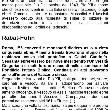
Pio XII istruì il clero italiano su come salvare vite con ogni
mezzo possibile. (...) Dall’ottobre del 1943, Pio XII dispose
che chiese e conventi in tutta Italia dessero nascondiglio agli
ebrei. Come risultato - e nonostante Mussolini e i fascisti
avessero ceduto alla richiesta di Hitler di iniziare le
deportazioni anche in Italia - molti cattolici italiani
disobbedirono agli ordini dei tedeschi.
Rabat-Fohn
Roma, 155 conventi e monasteri diedero asilo a circa
cinquemila ebrei
.
Almeno tremila trovarono rifugio nella
residenza estiva del pontefice a Castel Gandolfo.
Sessanta ebrei vissero per nove mesi dentro l’Università
Gregoriana e molti furono nascosti nello scantinato del
Pontificio Istituto Biblico. Centinaia di altri trovarono
asilo all’interno del Vaticano stesso
.
Seguendo le istruzioni di Pio XII, molti preti, monaci, suore,
cardinali e vescovi italiani si adoperarono per salvare
migliaia di vite di ebrei
. Il cardinal Boetto di Genova ne salvò
almeno ottocento. Il Vescovo di Assisi nascose trecento ebrei
per oltre due anni. Il Vescovo di Campagna e due suoi
parenti ne salvarono altri 961 a Fiume. (...)
Ma ancora una volta la testimonianza più eloquente è proprio
quella dei nazisti. Documenti fascisti pubblicati nel 1998 (e