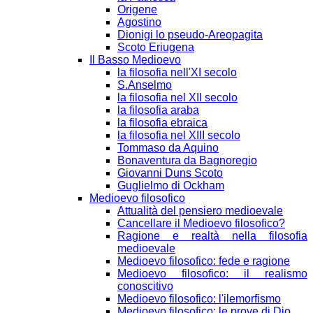
Origene
Agostino
Dionigi lo pseudo-Areopagita
Scoto Eriugena
Il Basso Medioevo
la filosofia nell'XI secolo
S.Anselmo
la filosofia nel XII secolo
la filosofia araba
la filosofia ebraica
la filosofia nel XIII secolo
Tommaso da Aquino
Bonaventura da Bagnoregio
Giovanni Duns Scoto
Guglielmo di Ockham
Medioevo filosofico
Attualità del pensiero medioevale
Cancellare il Medioevo filosofico?
Ragione e realtà nella filosofia
medioevale
Medioevo filosofico: fede e ragione
Medioevo filosofico: il realismo
conoscitivo
Medioevo filosofico: l'ilemorfismo
Medioevo filosofico: le prove di Dio