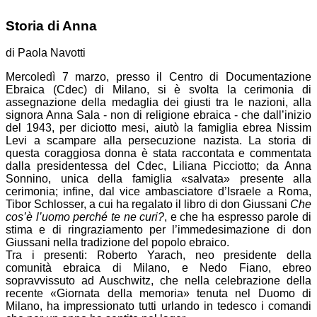
Storia di Anna
di Paola Navotti
Mercoledì 7 marzo, presso il Centro di Documentazione
Ebraica (Cdec) di Milano, si è svolta la cerimonia di
assegnazione della medaglia dei giusti tra le nazioni, alla
signora Anna Sala - non di religione ebraica - che dall’inizio
del 1943, per diciotto mesi, aiutò la famiglia ebrea Nissim
Levi a scampare alla persecuzione nazista. La storia di
questa coraggiosa donna è stata raccontata e commentata
dalla presidentessa del Cdec, Liliana Picciotto; da Anna
Sonnino, unica della famiglia «salvata» presente alla
cerimonia; infine, dal vice ambasciatore d’Israele a Roma,
Tibor Schlosser, a cui ha regalato il libro di don Giussani
Che
cos’è l’uomo perché te ne curi?
, e che ha espresso parole di
stima e di ringraziamento per l’immedesimazione di don
Giussani nella tradizione del popolo ebraico.
Tra i presenti: Roberto Yarach, neo presidente della
comunità ebraica di Milano, e Nedo Fiano, ebreo
sopravvissuto ad Auschwitz, che nella celebrazione della
recente «Giornata della memoria» tenuta nel Duomo di
Milano, ha impressionato tutti urlando in tedesco i comandi