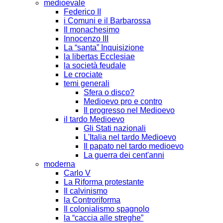
medioevale
Federico II
i Comuni e il Barbarossa
Il monachesimo
Innocenzo III
La “santa” Inquisizione
la libertas Ecclesiae
la società feudale
Le crociate
temi generali
Sfera o disco?
Medioevo pro e contro
Il progresso nel Medioevo
il tardo Medioevo
Gli Stati nazionali
L'Italia nel tardo Medioevo
Il papato nel tardo medioevo
La guerra dei cent'anni
moderna
Carlo V
La Riforma protestante
Il calvinismo
la Controriforma
Il colonialismo spagnolo
la “caccia alle streghe”