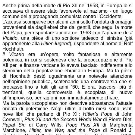
Anche prima della morte di Pio XII nel 1958, in Europa lo si
accusava di essere stato favorevole al nazismo - un luogo
comune della propaganda comunista contro l’Occidente.
L’accusa scomparve per alcuni anni sotto l’ondata di omaggi,
provenienti sia dagli ebrei che dai gentili, che seguì la morte
del Papa, per rispuntare ancora nel 1963 con l’apparire de
Il
Vicario
, una pièce di uno scrittore tedesco di sinistra (già
appartenente alla
Hitler Jugend
), rispondente al nome di Rolf
Hochhuth.
Il Vicario
era un’opera molto fantasiosa e altamente
polemica, in cui si sosteneva che la preoccupazione di Pio
XII per le finanze vaticane lo aveva lasciato indifferente allo
sterminio della popolazione ebraica in Europa. Ma la pièce
di Hochhuth destò ugualmente una notevole attenzione
nell’opinione pubblica, scatenando una controversia che si
protrasse fino a tutti gli anni ’60. E ora, trascorsi più di
trent’anni, quella controversia è scoppiata di nuovo
all’improvviso, per ragioni non immediatamente chiare.
Ma la parola «scoppiata» non descrive abbastanza l’attuale
ondata di polemiche. Negli ultimi diciotto mesi sono usciti
nove libri che parlano di Pio XII:
Hitler’s Pope
di John
Cornwell,
Pius XII and the Second World War
di Pierre Blet,
Papal Sin
di Garry Wills,
Pope Pius XII
di Margherita
Marchione,
Hitler, the War, and the Pope
di Ronald J.