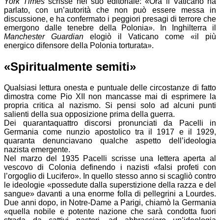
York Times
scrisse nel suo editoriale: «Ora il Vaticano ha
parlato, con un’autorità che non può essere messa in
discussione, e ha confermato i peggiori presagi di terrore che
emergono dalle tenebre della Polonia». In Inghilterra il
Manchester Guardian
elogiò il Vaticano come «il più
energico difensore della Polonia torturata».
«Spiritualmente semiti»
Qualsiasi lettura onesta e puntuale delle circostanze di fatto
dimostra come Pio XII non mancasse mai di esprimere la
propria critica al nazismo. Si pensi solo ad alcuni punti
salienti della sua opposizione prima della guerra.
Dei quarantaquattro discorsi pronunciati da Pacelli in
Germania come nunzio apostolico tra il 1917 e il 1929,
quaranta denunciavano qualche aspetto dell’ideologia
nazista emergente.
Nel marzo del 1935 Pacelli scrisse una lettera aperta al
vescovo di Colonia definendo i nazisti «falsi profeti con
l’orgoglio di Lucifero». In quello stesso anno si scagliò contro
le ideologie «possedute dalla superstizione della razza e del
sangue» davanti a una enorme folla di pellegrini a Lourdes.
Due anni dopo, in Notre-Dame a Parigi, chiamò la Germania
«quella nobile e potente nazione che sarà condotta fuori