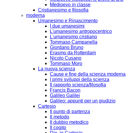
Medioevo in classe
Cristianesimo e filosofia
moderna
Umanesimo e Rinascimento
I due umanesimi
L'umanesimo antropocentrico
L'umanesimo cristiano
Tommaso Campanella
Giordano Bruno
Erasmo da Rotterdam
Nicolo Cusano
Tommaso Moro
La nuova scienza
Cause e fine della scienza moderna
I primi sviluppi della scienza
Il rapporto scienza/filosofia
Francis Bacon
Galileo Galilei
Galileo: appunti per un giudizio
Cartesio
Il punto di partenza
Il metodo
Il dubbio metodico
Il cogito
Dio, in Cartesio