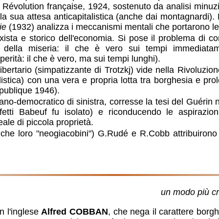
Révolution française, 1924, sostenuto da analisi minuz
la sua attesa anticapitalistica (anche dai montagnardi)
ie
(1932) analizza i meccanismi mentali che portarono le f
xista e storico dell'economia. Si pose il problema di c
lia della miseria: il che è vero sui tempi immediat
sperità: il che è vero, ma sui tempi lunghi).
libertario (simpatizzante di Trotzkj) vide nella Rivoluzi
istica) con una vera e propria lotta tra borghesia e pro
publique 1946).
ano-democratico di sinistra, corresse la tesi del Guérin 
effetti Babeuf fu isolato) e riconducendo le aspirazion
ale di piccola proprietà.
che loro "neogiacobini") G.Rudé e R.Cobb attribuirono 
un modo più cr
n l'inglese
Alfred COBBAN
, che nega il carattere borgh