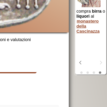
 Santa
compra
birra
o
AVSI
aiuta chi
liquori
al
è in difficoltà
monastero
in tutto il
della
erra
mondo
Cascinazza
ta
ioni e valutazioni
OSF
aiuta i
poveri