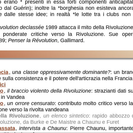
 erano * presenti in essa forti componenti anticapital
o dal Guérin); inoltre la *borghesia non esisteva anc
 e dalle stesse idee; in realtà *le lotte tra i clubs no
volution declassée
1989 attacca il mito della Rivoluzione
ponderate critiche verso la Rivoluzione. Sue oper
989;
Penser la Révolution
, Gallimard.
ncia
,
una classe oppressivamente dominante?
: un bran
sulla consistenza e il potere dell'articrazia nella Francia
ici
no
,
il braccio violento della Rivoluzione
: strazianti dati s
a in Vandea
no
,
un orrore censurato
: contributo molto critico verso l
ione verso la rivolta vandeana
ella Rivoluzione
,
un elenco sintetico
: rapido abbozzo d
Rivoluzione, da Burke e De Maistre a Chaunu e Furet
assata
,
intervista a Chaunu
: Pierre Chaunu, importante