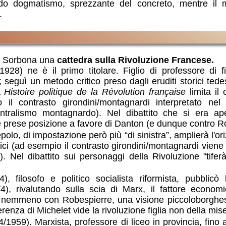
do dogmatismo, sprezzante del concreto, mentre il mo
.
la Sorbona una
cattedra sulla Rivoluzione Francese.
928) ne è il primo titolare. Figlio di professore di fil
a; seguì un metodo critico preso dagli eruditi storici te
a
Histoire politique de la Révolution française
limita il
io il contrasto girondini/montagnardi interpretato ne
ntralismo montagnardo). Nel dibattito che si era ap
e prese posizione a favore di Danton (e dunque contro R
polo, di impostazione però più “di sinistra”, amplierà l'o
mici (ad esempio il contrasto girondini/montagnardi viene l
). Nel dibattito sui personaggi della Rivoluzione "tifer
, filosofo e politico socialista riformista, pubblicò 
4), rivalutando sulla scia di Marx, il fattore econom
 nemmeno con Robespierre, una visione piccoloborghese
renza di Michelet vide la rivoluzione figlia non della mis
/1959). Marxista, professore di liceo in provincia, fino 