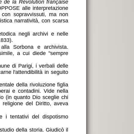
re de la Révolution française
OPPOSE alle interpretazione
e con sopravvissuti, ma non
stica narratività, con scarsa
odica negli archivi e nelle
1833).
alla Sorbona e archivista.
simile, a cui diede "sempre
une di Parigi, i verbali delle
rne l'attendibilità in seguito
ntale della rivoluzione figlia
erai e contadini. Vide nella
rio (in quanto Dio sceglie chi
a religione del Diritto, aveva
 i tentativi del dispotismo
tudio della storia. Giudicò il