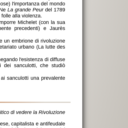
iose) l'importanza del mondo
. Ne
La grande Peur
del 1789
olle alla violenza.
omporre Michelet (con la sua
amente precedenti) e Jaurès
one un embrione di rivoluzione
letariato urbano (La lutte des
negando l'esistenza di diffuse
i dei sanculotti, che studiò
ai sanculotti una prevalente
itico di vedere la Rivoluzione
ese, capitalista e antifeudale