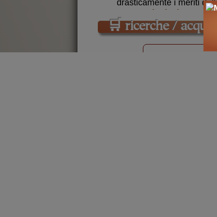
drasticamente i meriti del
La Rivoluzione: mit
ponderatemente critico ve
🛒
ricerche / acquist
Marat, teorico del c
Marat, che l’autore pres
stampa
cerca
libri
s
assolutismo
classici
e
libri on-line