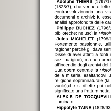
Adolphe THIERS
(1797/18
(1823/7), che vennero lette
controrivoluzionaria una v
documenti e archivi; fu esse
analisi approfondita delle ca
Philippe BUCHEZ
(1796/1
biblioteche: ne uscì la
Histoi
Jules MICHELET
(1798/1
Fortemente passionale, uti
ragione" perché gli dava se
Disse di aver attinti a fonti
sez. parigine), ma non precis
all'incendio degli archivi del
Sua opera centrale la
Histo
della miseria, esaltandovi 
religione soprannaturale (la 
vuole),che si riflette poi ne
significato una frattura netta
ALEXIS DE TOCQUEVIL
illuminato.
Hippolyte TAINE
(1828/93) 