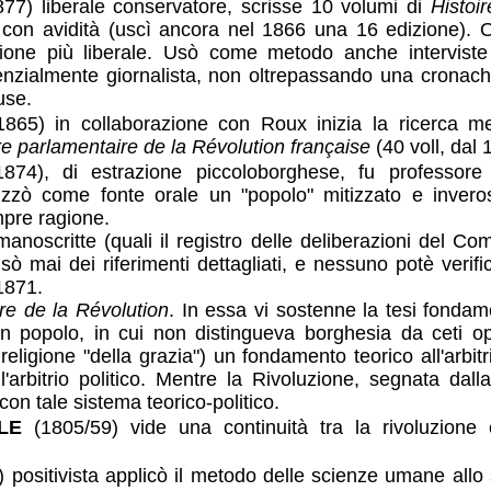
77) liberale conservatore, scrisse 10 volumi di
Histoi
 con avidità (uscì ancora nel 1866 una 16 edizione). 
isione più liberale. Usò come metodo anche intervist
nzialmente giornalista, non oltrepassando una cronachi
use.
865) in collaborazione con Roux inizia la ricerca met
re parlamentaire de la Révolution française
(40 voll, dal 
874), di estrazione piccoloborghese, fu professore 
lizzò come fonte orale un "popolo" mitizzato e invero
mpre ragione.
 manoscritte (quali il registro delle deliberazioni del Com
ò mai dei riferimenti dettagliati, e nessuno potè verifica
 1871.
ire de la Révolution
. In essa vi sostenne la tesi fondame
un popolo, in cui non distingueva borghesia da ceti op
religione "della grazia") un fondamento teorico all'arbit
ll'arbitrio politico. Mentre la Rivoluzione, segnata dall
 con tale sistema teorico-politico.
LE
(1805/59) vide una continuità tra la rivoluzione e
positivista applicò il metodo delle scienze umane allo s