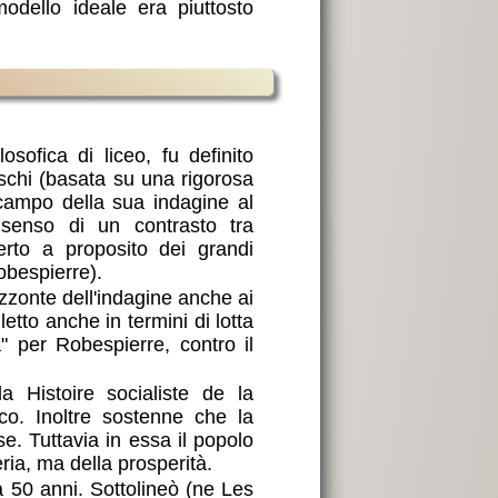
dello ideale era piuttosto
osofica di liceo, fu definito
deschi (basata su una rigorosa
 campo della sua indagine al
l senso di un contrasto tra
erto a proposito dei grandi
obespierre).
rizzonte dell'indagine anche ai
etto anche in termini di lotta
à" per Robespierre, contro il
la Histoire socialiste de la
ico. Inoltre sostenne che la
. Tuttavia in essa il popolo
eria, ma della prosperità.
a 50 anni. Sottolineò (ne Les