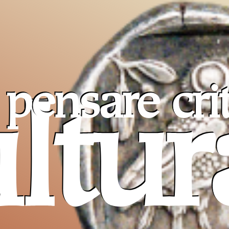
pensare cri
ltur
Pro T
Sancta
un ai
cristiani