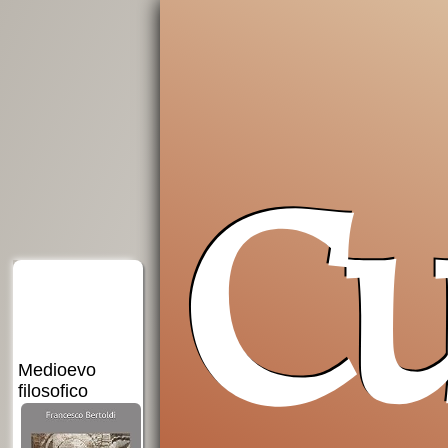
Cu
Insostituibile
Introduzione
Grazie,
democrazia
alla
filosofia
Occidente!