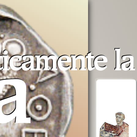
ticamente l
a
erra
Opera San
aiuta AVSI
Francesco
uto a
per i poveri
 e non