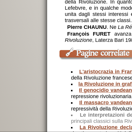
della Rivoluzione. In quanto
Lefebvre, e in qualche mod
unita dagli stessi interessi
trasversali alle stesse classi.
Pierre CHAUNU
. Ne
La Ré
François FURET
avanza 
Rivoluzione
, Laterza Bari 1
🔗
Pagine correlate
L'aristocrazia in Fra
della Rivoluzione francese 
la Rivoluzione in graf
Il genocidio vandea
repressione rivoluzionari
Il massacro vandea
repressività della Rivoluz
Le interpretazioni d
principali classici sulla 
La Rivoluzione decl