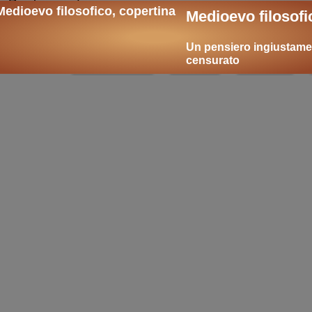
la Rivoluzione francese
Medioevo filosofi
o da sfatare
,
Intervista a Francois Furet
: lo storico f
rso la Rivoluzione francese
i
omplotto
,
e abile agitatore del “popolo”
: sulla personalità
Un pensiero ingiustame
censurato
enta come il primo importante a diffondere teorie co
ui temi:
Rivoluzione
Chiesa
Chaunu
giacobini
giacobinismo
filosofia
islam
sami
esame di stato
tesina
tesi
rice
Le interpretazioni della Rivoluzione
.