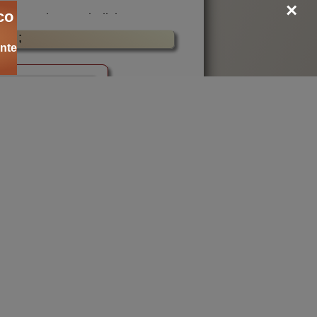
×
co
rancese da un giudizio
;
, le idee e i progetti di
nte
mplottistiche a mezzo
ancien regime
civiltà
storia
rca
cultura