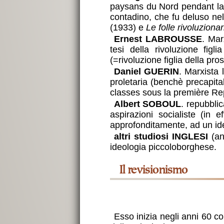
paysans du Nord pendant la 
contadino, che fu deluso nel
(1933) e
Le folle rivoluzionar
Ernest LABROUSSE
. Mar
tesi della rivoluzione fig
(=rivoluzione figlia della pro
Daniel GUERIN
. Marxista 
proletaria (benchè precapital
classes sous la première Re
Albert SOBOUL
. repubblic
aspirazioni socialiste (in 
approfonditamente, ad un ide
altri studiosi INGLESI
(an
ideologia piccoloborghese.
il revisionismo
Esso inizia negli anni 60 co