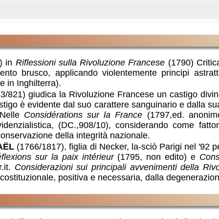
) in
Riflessioni sulla Rivoluzione Francese
(1790) Critica
to brusco, applicando violentemente principi astratti
in Inghilterra).
/821) giudica la Rivoluzione Francese un castigo divino
stigo è evidente dal suo carattere sanguinario e dalla sua
 Nelle
Considérations sur la France
(1797,ed. anonimo
idenzialistica, (DC.,908/10), considerando come fattor
conservazione della integrità nazionale.
AËL
(1766/1817), figlia di Necker, la-sciò Parigi nel '92 p
flexions sur la paix intérieur
(1795, non edito) e
Cons
.it.
Considerazioni sui principali avvenimenti della Riv
 costituzionale, positiva e necessaria, dalla degenerazi