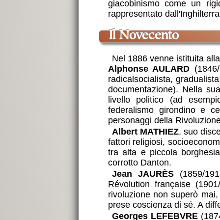
giacobinismo come un rigi
rappresentato dall'Inghilterra
il Novecento
Nel 1886 venne istituita al
Alphonse AULARD
(1846/1
radicalsocialista, gradualist
documentazione). Nella su
livello politico (ad esemp
federalismo girondino e ce
personaggi della Rivoluzion
Albert MATHIEZ
, suo disce
fattori religiosi, socioecono
tra alta e piccola borghesia
corrotto Danton.
Jean JAURÈS
(1859/1914)
Révolution française (1901/
rivoluzione non superò mai,
prese coscienza di sé. A diffe
Georges LEFEBVRE
(1874