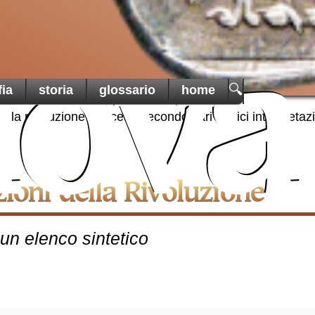
di Terra
uova
una t
🔍
fia
storia
glossario
home
martoria
2.la rivoluzione francese secondo vari storici interpretaz
azioni della Rivoluzione
un elenco sintetico