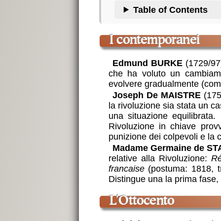
Table of Contents
i contemporanei
Edmund BURKE
(1729/97
che ha voluto un cambiamen
evolvere gradualmente (come 
Joseph De MAISTRE
(1753
la rivoluzione sia stata un ca
una situazione equilibrata.
Rivoluzione in chiave provv
punizione dei colpevoli e la 
Madame Germaine de ST
relative alla Rivoluzione:
Ré
francaise
(postuma: 1818, tr
Distingue una la prima fase,
l'Ottocento