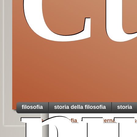
Cu
Da non perdere
nu
filosofia
storia della filosofia
storia
Home
Filosofia
2.moderna
Pas