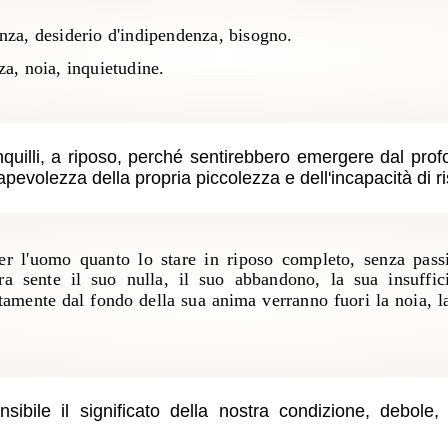
nza, desiderio d'indipendenza, bisogno.
a, noia, inquietudine.
uilli, a riposo, perché sentirebbero emergere dal profo
evolezza della propria piccolezza e dell'incapacità di ri
per l'uomo quanto lo stare in riposo completo, senza pass
ra sente il suo nulla, il suo abbandono, la sua insuffi
mente dal fondo della sua anima verranno fuori la noia, la t
ibile il significato della nostra condizione, debole,