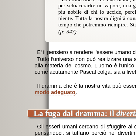
per schiacciarlo: un vapore, una g
più nobile di chi lo uccide, perc
niente. Tutta la nostra dignità co
tempo che potremmo riempire. Stud
E' il pensiero a rendere l'essere umano di
Tutto l'universo non può realizzare una s
alla materia del cosmo. L'uomo è l'unico 
come acutamente Pascal colga, sia a livello
Il dramma che è la nostra vita può esse
modo adeguato
.
la fuga dal dramma: il
diver
Gli esseri umani cercano di sfuggire al 
pensandoci: si tuffano perciò nel diverti