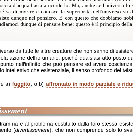
occia d'acqua basta a ucciderlo. Ma, anche se l'universo lo
hé sa di morire e conosce la superiorità dell'universo su d
nsiste dunque nel pensiero. E' con questo che dobbiamo nobil
iamoci dunque di pensare bene: questo è il principio della
verso da tutte le altre creature che non sanno di esister
ola azione dell'io umano, poiché qualsiasi atto posto dal
punto nell'infinito che può pensare ed avere coscienza
 intellettivo che esistenziale, il senso profondo del Mist
re a)
fuggito
, o b)
affrontato in modo parziale e ridu
tissement
dramma e al problema costituito dalla loro stessa esist
mento (
divertissement
), che non comprende solo lo svago