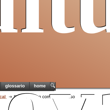
lt
Pro T
Sancta
un ai
cristiani
di Terra
una t
martoria
ov
🔍
glossario
home
cal
Pascal l'uomo come paradosso