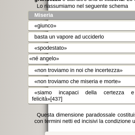
Lo riassumiamo nel seguente schema
Miseria
giunco
basta un vapore ad ucciderlo
ottime
spodestato
né angelo
non troviamo in noi che incertezza
non troviamo che miseria e morte
siamo incapaci della certezza e
felicità
[437]
Questa dimensione paradossale costitu
con termini netti ed incisivi la condizione