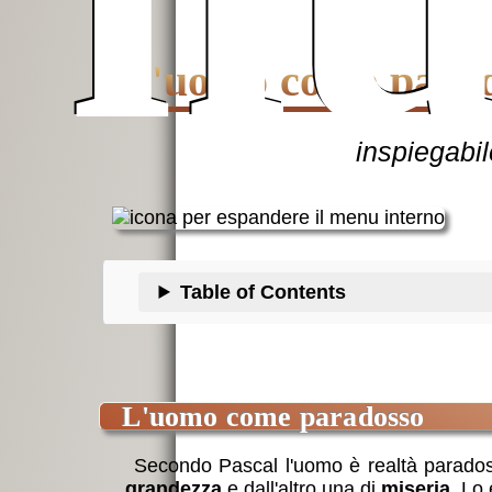
L'uomo come para
inspiegabil
Table of Contents
l'uomo come paradosso
Secondo Pascal l'uomo è realtà paradoss
grandezza
e dall'altro una di
miseria
. Lo