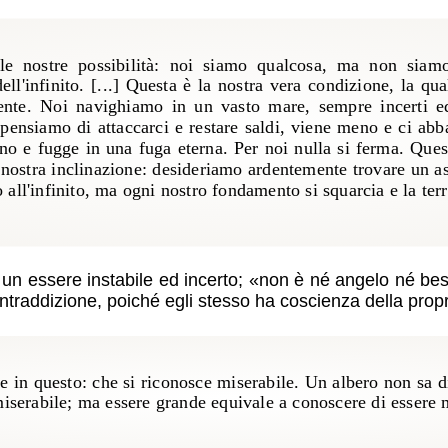
e nostre possibilità: noi siamo qualcosa, ma non siamo
ll'infinito. [...] Questa è la nostra vera condizione, la qu
ente. Noi navighiamo in un vasto mare, sempre incerti ed 
 pensiamo di attaccarci e restare saldi, viene meno e ci ab
ano e fugge in una fuga eterna. Per noi nulla si ferma. Ques
la nostra inclinazione: desideriamo ardentemente trovare un as
o all'infinito, ma ogni nostro fondamento si squarcia e la terr
un essere instabile ed incerto;
non è né angelo né bes
ontraddizione, poiché egli stesso ha coscienza della propr
e in questo: che si riconosce miserabile. Un albero non sa d
iserabile; ma essere grande equivale a conoscere di essere m