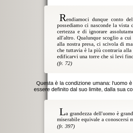
R
endiamoci dunque conto dell
possediamo ci nasconde la vista de
certezza e di ignorare assolutam
all'altro. Qualunque scoglio a cui
alla nostra presa, ci scivola di m
che tuttavia è la più contraria al
edificarvi una torre che si levi fin
Questa è la condizione umana: l'uomo è 
essere definito dal suo limite, dalla sua c
L
a grandezza dell'uomo è grand
miserabile equivale a conoscersi m