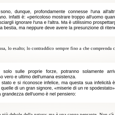
ono, dunque, profondamente connesse l'una all'altra
no. Infatti è:
pericoloso mostrare troppo all'uomo quant
rgli ignorare l'una e l'altra. Ma è utilissimo prospettargli
 bestia, ma neppure deve avere la presunzione di ritene
bbassa, lo esalto; lo contraddico sempre fino a che comprenda
solo sulle proprie forze, potranno solamente arri
so vero e ultimo dell'umana esistenza.
tato e si riconosce infelice, ma questa sua infelicità
quelle di un gran signore,
miserie di un re spodestato
la grandezza dell'uomo è nel pensiero:
più debole della natura; ma è una canna pensante. Non c'è b