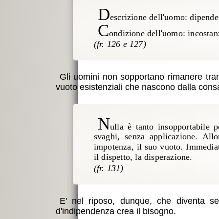
D
escrizione dell'uomo: dipende
C
ondizione dell'uomo: incostanz
Gli uomini non sopportano rimanere tranq
vuoto esistenziali che nascono dalla consap
N
ulla è tanto insopportabile 
svaghi, senza applicazione. Allo
impotenza, il suo vuoto. Immediata
il dispetto, la disperazione.
E' nel riposo, dunque, che diventa sens
d'indipendenza crea il bisogno.