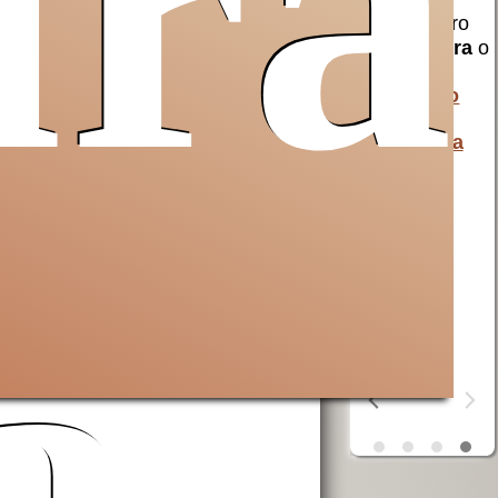
ura
erra
Opera San
aiuta AVSI
Francesco
compra
birra
o
uto a
per i poveri
liquori
al
 e non
AVSI
aiuta chi
monastero
 Santa
è in difficoltà
della
in tutto il
Cascinazza
mondo
erra
ta
OSF
aiuta i
poveri
a