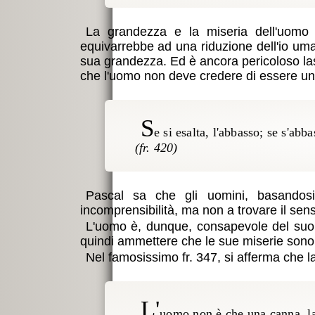
La grandezza e la miseria dell'uomo s
equivarrebbe ad una riduzione dell'io uma
sua grandezza. Ed è ancora pericoloso lascia
che l'uomo non deve credere di essere una
s
e si esalta, l'abbasso; se s'a
Pascal sa che gli uomini, basandosi 
incomprensibilità, ma non a trovare il sen
L'uomo è, dunque, consapevole del suo s
quindi ammettere che le sue miserie sono 
Nel famosissimo fr. 347, si afferma che 
L'
uomo non è che una canna, la 