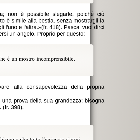
; non è possibile slegarle, poiché ciò
o è simile alla bestia, senza mostrargli la
 l'uno e l'altra.
(fr. 418). Pascal vuol dirci
rsi un angelo. Proprio per questo:
 che è un mostro incomprensibile.
vare alla consapevolezza della propria
 è una prova della sua grandezza; bisogna
. (fr. 398).
isogno che tutto l'universo s'armi