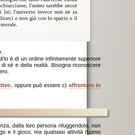
 schiacciasse, l'uomo sarebbe ancor
i lui; l'universo invece non ne sa
itarci e non già con lo spazio e il
 morale.
e.
l'io è di un ordine infinitamente superiore
 di sé e della realtà. Bisogna riconoscere
ero.
ttivo
, oppure può essere c)
affrontato in
enza, dalla loro persona rifuggendolo, non
 e il gioco, ma qualsiasi attività l'uomo