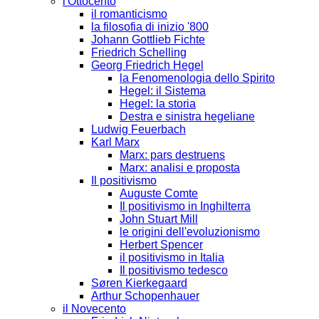
l'Ottocento
il romanticismo
la filosofia di inizio '800
Johann Gottlieb Fichte
Friedrich Schelling
Georg Friedrich Hegel
la Fenomenologia dello Spirito
Hegel: il Sistema
Hegel: la storia
Destra e sinistra hegeliane
Ludwig Feuerbach
Karl Marx
Marx: pars destruens
Marx: analisi e proposta
Il positivismo
Auguste Comte
Il positivismo in Inghilterra
John Stuart Mill
le origini dell'evoluzionismo
Herbert Spencer
il positivismo in Italia
Il positivismo tedesco
Søren Kierkegaard
Arthur Schopenhauer
il Novecento