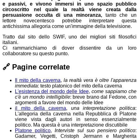
e passivi, e vivono immersi in uno spazio pubblico
circoscritto nel quale la realtà viene creata dalla
persuasione occulta di una minoranza,
tanto che un
lettore novecentesco potrebbe interpretare questa
antichissima allegoria come un'immagine della televisione.
Tratto dal sito dello SWIF, uno dei migliori siti filosofici
italiani.
Ci rammarichiamo di dover dissentire da un loro
collaboratore su questo punto.
🔗
Pagine correlate
Il mito della caverna
,
la realtà vera è oltre l'apparenza
immediata
: testo platonico del mito della caverna
L'esistenza del mondo delle Idee
,
come sappiamo che
c'è un mondo intelligibile
: breve brano dal Fedone, con
argomenti a favore del mondo delle Idee
il mito della caverna
,
una interpretazione politica
:
L'allegoria della caverna nella Repubblica di Platone
viene vista dagli autori in senso essenzialmente
politico. Ma questa è una interpretazione discutibile
Platone politico
,
Interviste sul suo pensiero politico
:
Gadamer, Vegetti, Cristoph Jermann e Margherita