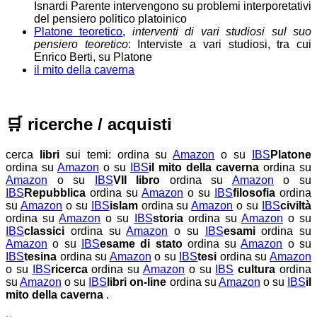
Isnardi Parente intervengono su problemi interporetativi
del pensiero politico platoinico
Platone teoretico
,
interventi di vari studiosi sul suo
pensiero teoretico
: Interviste a vari studiosi, tra cui
Enrico Berti, su Platone
il mito della caverna
🛒
ricerche / acquisti
cerca
libri
sui temi:
ordina su
Amazon
o su
IBS
Platone
ordina su
Amazon
o su
IBS
il mito della caverna
ordina su
Amazon
o su
IBS
VII libro
ordina su
Amazon
o su
IBS
Repubblica
ordina su
Amazon
o su
IBS
filosofia
ordina
su
Amazon
o su
IBS
islam
ordina su
Amazon
o su
IBS
civiltà
ordina su
Amazon
o su
IBS
storia
ordina su
Amazon
o su
IBS
classici
ordina su
Amazon
o su
IBS
esami
ordina su
Amazon
o su
IBS
esame di stato
ordina su
Amazon
o su
IBS
tesina
ordina su
Amazon
o su
IBS
tesi
ordina su
Amazon
o su
IBS
ricerca
ordina su
Amazon
o su
IBS
cultura
ordina
su
Amazon
o su
IBS
libri on-line
ordina su
Amazon
o su
IBS
il
mito della caverna
.