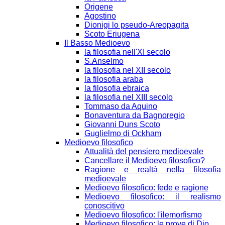
Origene
Agostino
Dionigi lo pseudo-Areopagita
Scoto Eriugena
Il Basso Medioevo
la filosofia nell'XI secolo
S.Anselmo
la filosofia nel XII secolo
la filosofia araba
la filosofia ebraica
la filosofia nel XIII secolo
Tommaso da Aquino
Bonaventura da Bagnoregio
Giovanni Duns Scoto
Guglielmo di Ockham
Medioevo filosofico
Attualità del pensiero medioevale
Cancellare il Medioevo filosofico?
Ragione e realtà nella filosofia
medioevale
Medioevo filosofico: fede e ragione
Medioevo filosofico: il realismo
conoscitivo
Medioevo filosofico: l'ilemorfismo
Medioevo filosofico: le prove di Dio