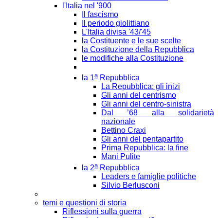
l'Italia nel '900
Il fascismo
Il periodo giolittiano
L'Italia divisa '43/'45
la Costituente e le sue scelte
la Costituzione della Repubblica
le modifiche alla Costituzione
a
la 1
Repubblica
La Repubblica: gli inizi
Gli anni del centrismo
Gli anni del centro-sinistra
Dal ’68 alla solidarietà
nazionale
Bettino Craxi
Gli anni del pentapartito
Prima Repubblica: la fine
Mani Pulite
a
la 2
Repubblica
Leaders e famiglie politiche
Silvio Berlusconi
temi e questioni di storia
Riflessioni sulla guerra