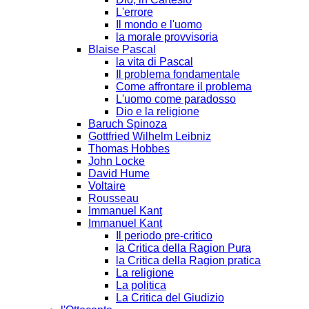
L'errore
Il mondo e l'uomo
la morale provvisoria
Blaise Pascal
la vita di Pascal
Il problema fondamentale
Come affrontare il problema
L'uomo come paradosso
Dio e la religione
Baruch Spinoza
Gottfried Wilhelm Leibniz
Thomas Hobbes
John Locke
David Hume
Voltaire
Rousseau
Immanuel Kant
Immanuel Kant
Il periodo pre-critico
la Critica della Ragion Pura
la Critica della Ragion pratica
La religione
La politica
La Critica del Giudizio