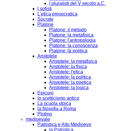
I pluralisti del V secolo a.C.
I sofisti
L'etica presocratica
Socrate
Platone
Platone: il metodo
Platone: la metafisica
Platone: l'antropologia
Platone: la conoscenza
Platone: la politica
Aristotele
Aristotele: la metafisica
Aristotele: la fisica
Aristotele: l'etica
Aristotele: la politica
Aristotele: la poetica
Aristotele: la logica
Epicuro
lo scetticismo antico
La scuola stoica
la filosofia a Roma
Plotino
medioevale
Patristica e Alto Medioevo
la Patristica