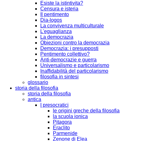
Esiste la istintivita?
Censura e isteria
Il pentimento
Dia-logos
La convivenza multiculturale
L'eguaglianza
La democrazia
Obiezioni contro la democrazia
Democrazia: i presupposti
Pentimento collettivo?
Anti-democrazie e guerra
Universalismo e particolarismo
Inaffidabilità del particolarismo
filosofia in sintesi
glossario
storia della filosofia
storia della filosofia
antica
I presocratici
le origini greche della filosofia
la scuola ionica
Pitagora
Eraclito
Parmenide
Zenone di Elea