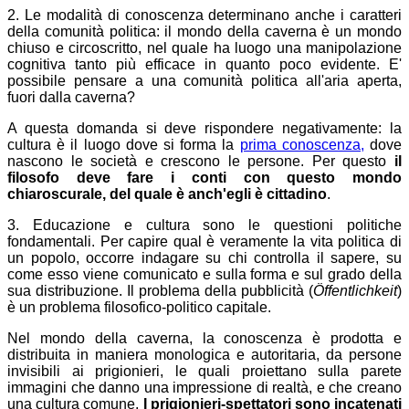
2. Le modalità di conoscenza determinano anche i caratteri
della comunità politica: il mondo della caverna è un mondo
chiuso e circoscritto, nel quale ha luogo una manipolazione
cognitiva tanto più efficace in quanto poco evidente. E'
possibile pensare a una comunità politica all'aria aperta,
fuori dalla caverna?
A questa domanda si deve rispondere negativamente: la
cultura è il luogo dove si forma la
prima conoscenza,
dove
nascono le società e crescono le persone. Per questo
il
filosofo deve fare i conti con questo mondo
chiaroscurale, del quale è anch'egli è cittadino
.
3. Educazione e cultura sono le questioni politiche
fondamentali. Per capire qual è veramente la vita politica di
un popolo, occorre indagare su chi controlla il sapere, su
come esso viene comunicato e sulla forma e sul grado della
sua distribuzione. Il problema della pubblicità (
Öffentlichkeit
)
è un problema filosofico-politico capitale.
Nel mondo della caverna, la conoscenza è prodotta e
distribuita in maniera monologica e autoritaria, da persone
invisibili ai prigionieri, le quali proiettano sulla parete
immagini che danno una impressione di realtà, e che creano
una cultura comune.
I prigionieri-spettatori sono incatenati