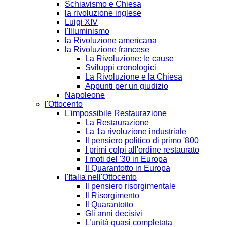
Schiavismo e Chiesa
la rivoluzione inglese
Luigi XIV
l'Illuminismo
la Rivoluzione americana
la Rivoluzione francese
La Rivoluzione: le cause
Sviluppi cronologici
La Rivoluzione e la Chiesa
Appunti per un giudizio
Napoleone
l'Ottocento
L'impossibile Restaurazione
La Restaurazione
La 1a rivoluzione industriale
Il pensiero politico di primo '800
I primi colpi all'ordine restaurato
I moti del '30 in Europa
Il Quarantotto in Europa
l'Italia nell'Ottocento
Il pensiero risorgimentale
Il Risorgimento
Il Quarantotto
Gli anni decisivi
L’unità quasi completata