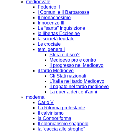
medioevale
Federico II
i Comuni e il Barbarossa
Il monachesimo
Innocenzo III
La “santa” Inquisizione
la libertas Ecclesiae
la società feudale
Le crociate
temi generali
Sfera o disco?
Medioevo pro e contro
Il progresso nel Medioevo
il tardo Medioevo
Gli Stati nazionali
L'Italia nel tardo Medioevo
Il papato nel tardo medioevo
La guerra dei cent'anni
moderna
Carlo V
La Riforma protestante
Il calvinismo
la Controriforma
Il colonialismo spagnolo
la “caccia alle streghe”