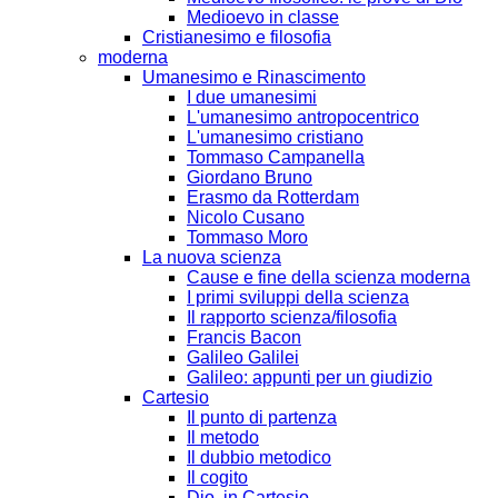
Medioevo in classe
Cristianesimo e filosofia
moderna
Umanesimo e Rinascimento
I due umanesimi
L'umanesimo antropocentrico
L'umanesimo cristiano
Tommaso Campanella
Giordano Bruno
Erasmo da Rotterdam
Nicolo Cusano
Tommaso Moro
La nuova scienza
Cause e fine della scienza moderna
I primi sviluppi della scienza
Il rapporto scienza/filosofia
Francis Bacon
Galileo Galilei
Galileo: appunti per un giudizio
Cartesio
Il punto di partenza
Il metodo
Il dubbio metodico
Il cogito
Dio, in Cartesio