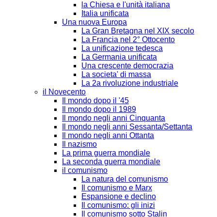
la Chiesa e l'unità italiana
Italia unificata
Una nuova Europa
La Gran Bretagna nel XIX secolo
La Francia nel 2° Ottocento
La unificazione tedesca
La Germania unificata
Una crescente democrazia
La societa' di massa
La 2a rivoluzione industriale
il Novecento
Il mondo dopo il '45
Il mondo dopo il 1989
Il mondo negli anni Cinquanta
Il mondo negli anni Sessanta/Settanta
Il mondo negli anni Ottanta
Il nazismo
La prima guerra mondiale
La seconda guerra mondiale
il comunismo
La natura del comunismo
Il comunismo e Marx
Espansione e declino
Il comunismo: gli inizi
Il comunismo sotto Stalin