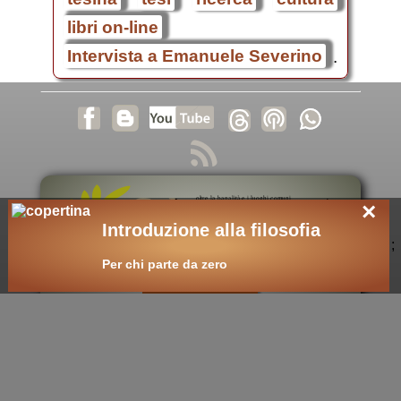
libri on-line
Intervista a Emanuele Severino
.
×
Introduzione alla filosofia
;
cultura nuova
Per chi parte da zero
::
cultura cristiana
::
intellectualia
::
cara Belta'
::