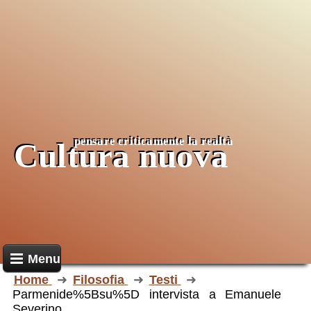
pensare criticamente la
realtà
Cultura nuova
Menu
Home
Filosofia
Testi
Parmenide%5Bsu%5D intervista a Emanuele
Severino