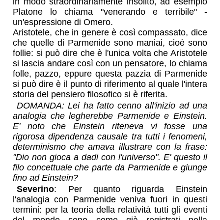
in modo straordinariamente insolito, ad esempio
Platone lo chiama "venerando e terribile" -
un'espressione di Omero.
Aristotele, che in genere è così compassato, dice
che quelle di Parmenide sono maniai, cioè sono
follie: si può dire che è l'unica volta che Aristotele
si lascia andare così con un pensatore, lo chiama
folle, pazzo, eppure questa pazzia di Parmenide
si può dire è il punto di riferimento al quale l'intera
storia del pensiero filosofico si è riferita.
DOMANDA: Lei ha fatto cenno all'inizio ad una
analogia che legherebbe Parmenide e Einstein.
E' noto che Einstein riteneva vi fosse una
rigorosa dipendenza causale tra tutti i fenomeni,
determinismo che amava illustrare con la frase:
"Dio non gioca a dadi con l'universo". E' questo il
filo concettuale che parte da Parmenide e giunge
fino ad Einstein?
Severino
: Per quanto riguarda Einstein
l'analogia con Parmenide veniva fuori in questi
termini: per la teoria della relatività tutti gli eventi
del mondo sono come già registrati nella