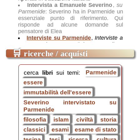
Intervista a Emanuele Severino
,
su
Parmenide
: Severino ha in Parmenide un
essenziale punto di riferimento. Qui
risponde ad alcune domande sul
pensatore di Elea
Interviste su Parmenide
,
Interviste a
H.G. Gadamer, V.Hösle, G.Pugliese
Carratelli, E.Severino
: tratte dall EMSF
🛒
ricerche / acquisti
della Rai
cerca
libri
sui temi:
Parmenide
essere
immutabilità dell'essere
Severino intervistato su
Parmenide
filosofia
islam
civiltà
storia
classici
esami
esame di stato
tesina
tesi
ricerca
cultura