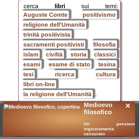
cerca
libri
sui temi:
Auguste Comte
positivismo
religione dell'Umanità
trinità positivista
sacramenti positivisti
filosofia
islam
civiltà
storia
classici
esami
esame di stato
tesina
tesi
ricerca
cultura
libri on-line
la religione dell'Umanità
.
×
Medioevo
filosofico
;
Un pensiero
ingiustamente
censurato