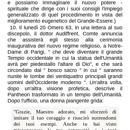
e possiamo immaginare il nuovo potere -
spirituale che dirige con i suoi consigli l'impiego
generalizzato di quel procedimento in vista del
miglioramento eugenetico del Grande-Essere.)
10. Il lunedì 20 Omero 63, in una lettera al suo
discepolo, il dottor Audiffrent, Comte annuncia
che assisterà egli stesso alla cerimonia
inaugurativa del nuovo regime religioso, a Notre-
Dame di Parigi, " che deve diventare il grande
Tempio occidentale in cui la statua dell'Umanità
avrà per piedestallo l'altare di Dio", e che sarà
circondato dal " bosco sacro " in cui " saranno
riunite le tombe dei ventiquattro principali grandi
uomini dell'Occidente moderno ". Un'altra volta,
dopo un'altra visione profetica, descrive il
Pantheon trasformato in un tempio dell'Umanità.
Dopo l'ufficio, una donna piangente grida:
"Grazie, Maestro adorato, mi sforzerò di
imitare il tuo coraggio e riuscirò nutrendomi
dei tuoi esempi. Anche tu hai visto
misconoscere la tua generosità e i tuoi