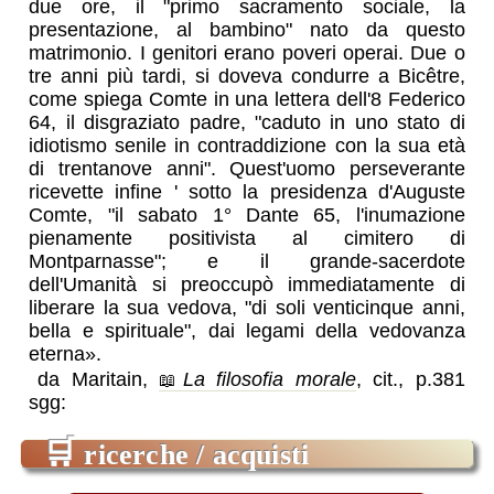
due ore, il "primo sacramento sociale, la
presentazione, al bambino" nato da questo
matrimonio. I genitori erano poveri operai. Due o
tre anni più tardi, si doveva condurre a Bicêtre,
come spiega Comte in una lettera dell'8 Federico
64, il disgraziato padre, "caduto in uno stato di
idiotismo senile in contraddizione con la sua età
di trentanove anni". Quest'uomo perseverante
ricevette infine ' sotto la presidenza d'Auguste
Comte, "il sabato 1° Dante 65, l'inumazione
pienamente positivista al cimitero di
Montparnasse"; e il grande-sacerdote
dell'Umanità si preoccupò immediatamente di
liberare la sua vedova, "di soli venticinque anni,
bella e spirituale", dai legami della vedovanza
eterna».
da Maritain,
La filosofia morale
, cit., p.381
sgg:
🛒
ricerche / acquisti