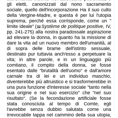
gli eletti, canonizzati dal nono sacramento
sociale, quello dell'incorporazione Ha il suo culto
della Vergine-Madre, e questa è per lui l'utopia
suprema, perché essa corrisponde, come un "
limite ideale" (
Système de politique positive
, IV,
pp. 241-275) alla nostra paradossale aspirazione
ad elevare la donna, in quanto ha la missione di
dare la vita ad un nuovo membro dell'umanità, al
di sopra delle brame dell'istinto sessuale,
destinato pur tuttavia anch'esso a perpetuare la
vita; in altre parole, e in un linguaggio più
comtiano, il compito della donna, se fosse
esentato dalle "brutalità dell'uomo" e dall'amore
carnale tra di lei e un individuo maschio,
diventerebbe più altruistico e si trasformerebbe in
una pura funzione d'interesse sociale "tanto nella
sua origine e nel suo esercizio" che "nel suo
risultato". (Se la fecondazione artificiale fosse
stata conosciuta al tempo di Comte, egli
l'avrebbe senza dubbio salutata come una
irrevocabile tappa nel cammino della sua utopia,