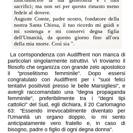
sacrifici; ma non sei per questo rimasto meno
fedele al dovere.
Auguste Comte, padre nostro, fondatore della
nostra Santa Chiesa, il tuo ricordo mi guidi e
mi sostenga e mi conservi degna figlia
dell'Umanità, da questo giorno fino all'ora
della mia morte. Così sia ".
La corrispondenza con Audiffrent non manca di
particolari singolarmente istruttivi. Vi troviamo il
filosofo che organizza con grande zelo apostolico
il "proselitismo femminile". Dopo essersi
congratulato con Audiffrent per i "suoi felici
tentativi positivisti presso le belle Marsigliesi", e
avergli raccomandato una "degna propaganda
femminile", preferibilmente tra i "degni tipi
cattolici" del Sud, egli dichiara, il 20 Carlomagno
63: "Essendo irrevocabilmente diventato per
l'Umanità un organo doppio, io mi sento
anticipatamente vero fratello e, in caso di
bisogno, padre o figlio di ogni degna donna".