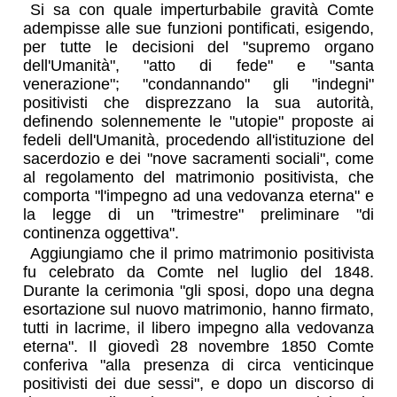
Si sa con quale imperturbabile gravità Comte
adempisse alle sue funzioni pontificati, esigendo,
per tutte le decisioni del "supremo organo
dell'Umanità", "atto di fede" e "santa
venerazione"; "condannando" gli "indegni"
positivisti che disprezzano la sua autorità,
definendo solennemente le "utopie" proposte ai
fedeli dell'Umanità, procedendo all'istituzione del
sacerdozio e dei "nove sacramenti sociali", come
al regolamento del matrimonio positivista, che
comporta "l'impegno ad una vedovanza eterna" e
la legge di un "trimestre" preliminare "di
continenza oggettiva".
Aggiungiamo che il primo matrimonio positivista
fu celebrato da Comte nel luglio del 1848.
Durante la cerimonia "gli sposi, dopo una degna
esortazione sul nuovo matrimonio, hanno firmato,
tutti in lacrime, il libero impegno alla vedovanza
eterna". Il giovedì 28 novembre 1850 Comte
conferiva "alla presenza di circa venticinque
positivisti dei due sessi", e dopo un discorso di