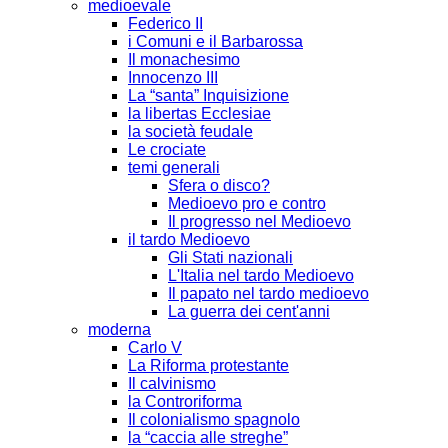
medioevale
Federico II
i Comuni e il Barbarossa
Il monachesimo
Innocenzo III
La “santa” Inquisizione
la libertas Ecclesiae
la società feudale
Le crociate
temi generali
Sfera o disco?
Medioevo pro e contro
Il progresso nel Medioevo
il tardo Medioevo
Gli Stati nazionali
L'Italia nel tardo Medioevo
Il papato nel tardo medioevo
La guerra dei cent'anni
moderna
Carlo V
La Riforma protestante
Il calvinismo
la Controriforma
Il colonialismo spagnolo
la “caccia alle streghe”