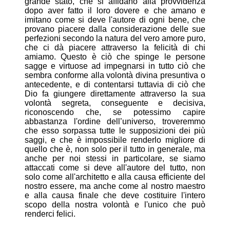
grande stato, che si affidano alla provvidenza
dopo aver fatto il loro dovere e che amano e
imitano come si deve l'autore di ogni bene, che
provano piacere dalla considerazione delle sue
perfezioni secondo la natura del vero amore puro,
che ci dà piacere attraverso la felicità di chi
amiamo. Questo è ciò che spinge le persone
sagge e virtuose ad impegnarsi in tutto ciò che
sembra conforme alla volontà divina presuntiva o
antecedente, e di contentarsi tuttavia di ciò che
Dio fa giungere direttamente attraverso la sua
volontà segreta, conseguente e decisiva,
riconoscendo che, se potessimo capire
abbastanza l'ordine dell’universo, troveremmo
che esso sorpassa tutte le supposizioni dei più
saggi, e che è impossibile renderlo migliore di
quello che è, non solo per il tutto in generale, ma
anche per noi stessi in particolare, se siamo
attaccati come si deve all'autore del tutto, non
solo come all'architetto e alla causa efficiente del
nostro essere, ma anche come al nostro maestro
e alla causa finale che deve costituire l'intero
scopo della nostra volontà e l'unico che può
renderci felici.