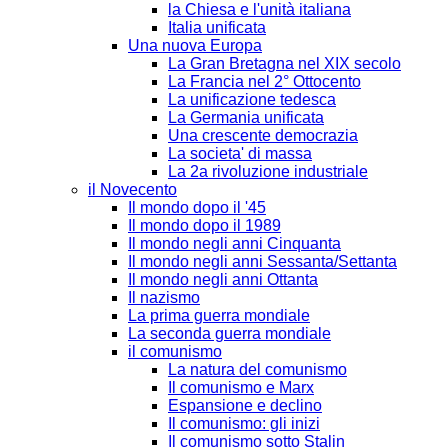
la Chiesa e l'unità italiana
Italia unificata
Una nuova Europa
La Gran Bretagna nel XIX secolo
La Francia nel 2° Ottocento
La unificazione tedesca
La Germania unificata
Una crescente democrazia
La societa' di massa
La 2a rivoluzione industriale
il Novecento
Il mondo dopo il '45
Il mondo dopo il 1989
Il mondo negli anni Cinquanta
Il mondo negli anni Sessanta/Settanta
Il mondo negli anni Ottanta
Il nazismo
La prima guerra mondiale
La seconda guerra mondiale
il comunismo
La natura del comunismo
Il comunismo e Marx
Espansione e declino
Il comunismo: gli inizi
Il comunismo sotto Stalin