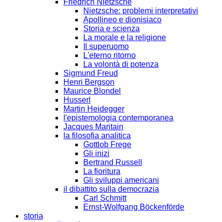
Friedrich Nietzsche
Nietzsche: problemi interpretativi
Apollineo e dionisiaco
Storia e scienza
La morale e la religione
Il superuomo
L'eterno ritorno
La volontà di potenza
Sigmund Freud
Henri Bergson
Maurice Blondel
Husserl
Martin Heidegger
l'epistemologia contemporanea
Jacques Maritain
la filosofia analitica
Gottlob Frege
Gli inizi
Bertrand Russell
La fioritura
Gli sviluppi americani
il dibattito sulla democrazia
Carl Schmitt
Ernst-Wolfgang Böckenförde
storia