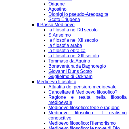
Origene
Agostino
Dionigi lo pseudo-Areopagita
Scoto Eriugena
Il Basso Medioevo
la filosofia nell'XI secolo
S.Anselmo
la filosofia nel XII secolo
la filosofia araba
la filosofia ebraica
la filosofia nel XIII secolo
Tommaso da Aquino
Bonaventura da Bagnoregio
Giovanni Duns Scoto
Guglielmo di Ockham
Medioevo filosofico
Attualità del pensiero medioevale
Cancellare il Medioevo filosofico?
Ragione e realtà nella filosofia
medioevale
Medioevo filosofico: fede e ragione
Medioevo filosofico: il realismo
conoscitivo
Medioevo filosofico: l'ilemorfismo
Medioevo filosofico: le prove di Dio