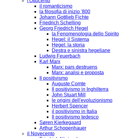
l'Ottocento
il romanticismo
la filosofia di inizio '800
Johann Gottlieb Fichte
Friedrich Schelling
Georg Friedrich Hegel
la Fenomenologia dello Spirito
Hegel: il Sistema
Hegel: la storia
Destra e sinistra hegeliane
Ludwig Feuerbach
Karl Marx
Marx: pars destruens
Marx: analisi e proposta
Il positivismo
Auguste Comte
Il positivismo in Inghilterra
John Stuart Mill
le origini dell'evoluzionismo
Herbert Spencer
il positivismo in Italia
Il positivismo tedesco
Søren Kierkegaard
Arthur Schopenhauer
il Novecento