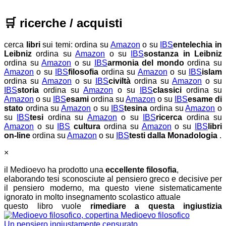
🛒
ricerche / acquisti
cerca
libri
sui temi:
ordina su
Amazon
o su
IBS
entelechia in
Leibniz
ordina su
Amazon
o su
IBS
sostanza in Leibniz
ordina su
Amazon
o su
IBS
armonia del mondo
ordina su
Amazon
o su
IBS
filosofia
ordina su
Amazon
o su
IBS
islam
ordina su
Amazon
o su
IBS
civiltà
ordina su
Amazon
o su
IBS
storia
ordina su
Amazon
o su
IBS
classici
ordina su
Amazon
o su
IBS
esami
ordina su
Amazon
o su
IBS
esame di
stato
ordina su
Amazon
o su
IBS
tesina
ordina su
Amazon
o
su
IBS
tesi
ordina su
Amazon
o su
IBS
ricerca
ordina su
Amazon
o su
IBS
cultura
ordina su
Amazon
o su
IBS
libri
on-line
ordina su
Amazon
o su
IBS
testi dalla Monadologia
.
×
il Medioevo ha prodotto una
eccellente filosofia
,
elaborando tesi sconosciute al pensiero greco e decisive per
il pensiero moderno, ma questo viene sistematicamente
ignorato in molto insegnamento scolastico attuale
questo libro vuole
rimediare a questa ingiustizia
Medioevo filosofico
Un pensiero ingiustamente censurato