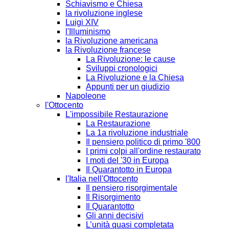
Schiavismo e Chiesa
la rivoluzione inglese
Luigi XIV
l'Illuminismo
la Rivoluzione americana
la Rivoluzione francese
La Rivoluzione: le cause
Sviluppi cronologici
La Rivoluzione e la Chiesa
Appunti per un giudizio
Napoleone
l'Ottocento
L'impossibile Restaurazione
La Restaurazione
La 1a rivoluzione industriale
Il pensiero politico di primo '800
I primi colpi all'ordine restaurato
I moti del '30 in Europa
Il Quarantotto in Europa
l'Italia nell'Ottocento
Il pensiero risorgimentale
Il Risorgimento
Il Quarantotto
Gli anni decisivi
L’unità quasi completata