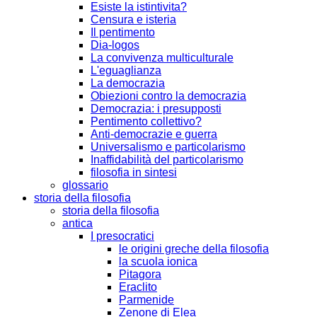
Esiste la istintivita?
Censura e isteria
Il pentimento
Dia-logos
La convivenza multiculturale
L'eguaglianza
La democrazia
Obiezioni contro la democrazia
Democrazia: i presupposti
Pentimento collettivo?
Anti-democrazie e guerra
Universalismo e particolarismo
Inaffidabilità del particolarismo
filosofia in sintesi
glossario
storia della filosofia
storia della filosofia
antica
I presocratici
le origini greche della filosofia
la scuola ionica
Pitagora
Eraclito
Parmenide
Zenone di Elea