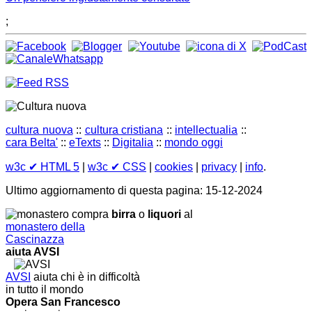
;
cultura nuova
::
cultura cristiana
::
intellectualia
::
cara Belta'
::
eTexts
::
Digitalia
::
mondo oggi
w3c
✔ HTML 5
|
w3c
✔ CSS
|
cookies
|
privacy
|
info
.
Ultimo aggiornamento di questa pagina: 15-12-2024
compra
birra
o
liquori
al
monastero della
Cascinazza
aiuta AVSI
AVSI
aiuta chi è in difficoltà
in tutto il mondo
Opera San Francesco