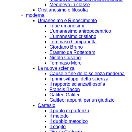
Medioevo in classe
Cristianesimo e filosofia
moderna
Umanesimo e Rinascimento
I due umanesimi
L'umanesimo antropocentrico
L'umanesimo cristiano
Tommaso Campanella
Giordano Bruno
Erasmo da Rotterdam
Nicolo Cusano
Tommaso Moro
La nuova scienza
Cause e fine della scienza moderna
I primi sviluppi della scienza
Il rapporto scienza/filosofia
Francis Bacon
Galileo Galilei
Galileo: appunti per un giudizio
Cartesio
Il punto di partenza
Il metodo
Il dubbio metodico
Il cogito
Dio, in Cartesio