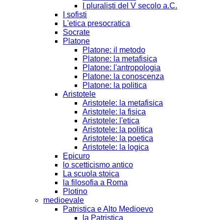
I pluralisti del V secolo a.C.
I sofisti
L'etica presocratica
Socrate
Platone
Platone: il metodo
Platone: la metafisica
Platone: l'antropologia
Platone: la conoscenza
Platone: la politica
Aristotele
Aristotele: la metafisica
Aristotele: la fisica
Aristotele: l'etica
Aristotele: la politica
Aristotele: la poetica
Aristotele: la logica
Epicuro
lo scetticismo antico
La scuola stoica
la filosofia a Roma
Plotino
medioevale
Patristica e Alto Medioevo
la Patristica