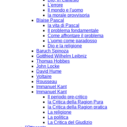
L'errore
Il mondo e l'uomo
la morale provvisoria
Blaise Pascal
la vita di Pascal
Il problema fondamentale
Come affrontare il problema
L'uomo come paradosso
Dio e la religione
Baruch Spinoza
Gottfried Wilhelm Leibniz
Thomas Hobbes
John Locke
David Hume
Voltaire
Rousseau
Immanuel Kant
Immanuel Kant
Il periodo pre-critico
la Critica della Ragion Pura
la Critica della Ragion pratica
La religione
La politica
La Critica del Giudizio