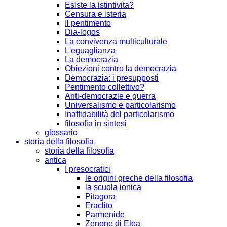
Esiste la istintivita?
Censura e isteria
Il pentimento
Dia-logos
La convivenza multiculturale
L'eguaglianza
La democrazia
Obiezioni contro la democrazia
Democrazia: i presupposti
Pentimento collettivo?
Anti-democrazie e guerra
Universalismo e particolarismo
Inaffidabilità del particolarismo
filosofia in sintesi
glossario
storia della filosofia
storia della filosofia
antica
I presocratici
le origini greche della filosofia
la scuola ionica
Pitagora
Eraclito
Parmenide
Zenone di Elea