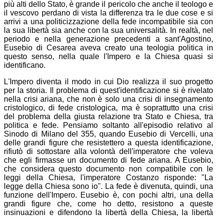
più alti dello Stato, è grande il pericolo che anche il teologo e
il vescovo perdano di vista la differenza tra le due cose e si
arrivi a una politicizzazione della fede incompatibile sia con
la sua libertà sia anche con la sua universalità. In realtà, nel
periodo e nella generazione precedenti a sant'Agostino,
Eusebio di Cesarea aveva creato una teologia politica in
questo senso, nella quale l'Impero e la Chiesa quasi si
identificano.
L'Impero diventa il modo in cui Dio realizza il suo progetto
per la storia. Il problema di quest'identificazione si è rivelato
nella crisi ariana, che non è solo una crisi di insegnamento
cristologico, di fede cristologica, ma è soprattutto una crisi
del problema della giusta relazione tra Stato e Chiesa, tra
politica e fede. Pensiamo soltanto all'episodio relativo al
Sinodo di Milano del 355, quando Eusebio di Vercelli, una
delle grandi figure che resistettero a questa identificazione,
rifiutò di sottostare alla volontà dell'imperatore che voleva
che egli firmasse un documento di fede ariana. A Eusebio,
che considera questo documento non compatibile con le
leggi della Chiesa, l'imperatore Costanzo risponde: "La
legge della Chiesa sono io". La fede è divenuta, quindi, una
funzione dell'Impero. Eusebio è, con pochi altri, una della
grandi figure che, come ho detto, resistono a queste
insinuazioni e difendono la libertà della Chiesa, la libertà