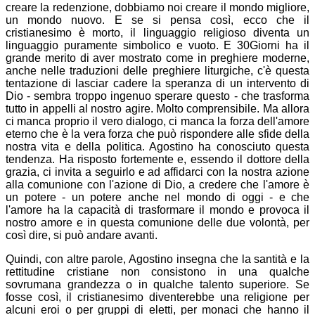
creare la redenzione, dobbiamo noi creare il mondo migliore,
un mondo nuovo. E se si pensa così, ecco che il
cristianesimo è morto, il linguaggio religioso diventa un
linguaggio puramente simbolico e vuoto. E 30Giorni ha il
grande merito di aver mostrato come in preghiere moderne,
anche nelle traduzioni delle preghiere liturgiche, c'è questa
tentazione di lasciar cadere la speranza di un intervento di
Dio - sembra troppo ingenuo sperare questo - che trasforma
tutto in appelli al nostro agire. Molto comprensibile. Ma allora
ci manca proprio il vero dialogo, ci manca la forza dell'amore
eterno che è la vera forza che può rispondere alle sfide della
nostra vita e della politica. Agostino ha conosciuto questa
tendenza. Ha risposto fortemente e, essendo il dottore della
grazia, ci invita a seguirlo e ad affidarci con la nostra azione
alla comunione con l'azione di Dio, a credere che l'amore è
un potere - un potere anche nel mondo di oggi - e che
l'amore ha la capacità di trasformare il mondo e provoca il
nostro amore e in questa comunione delle due volontà, per
così dire, si può andare avanti.
Quindi, con altre parole, Agostino insegna che la santità e la
rettitudine cristiane non consistono in una qualche
sovrumana grandezza o in qualche talento superiore. Se
fosse così, il cristianesimo diventerebbe una religione per
alcuni eroi o per gruppi di eletti, per monaci che hanno il