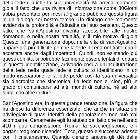
della fede e anche la sua universalità. Mi arreca realmente
gioia il fatto che una rivista di informazione come 30Giorni
abbia presentato per mesi al grande pubblico questa figura
in un dialogo col nostro tempo. Un dialogo che realmente
evidenzia la profondità e l'attualità del suo pensiero. Questo
fatto, che sant'Agostino diventa accessibile alle nostre
domande, e nella nostra attualità, è il mio motivo di gioia
Questo, una generazione dopo, nella vita di sant'Agostino,
appare già più difficile perché la fede nicena nel frattempo è
accettata anche dagli imperatori. Quindi, non esistendo più
questi conflitti, si potrebbe facilmente essere tentati di entrare
in questa identificazione, arrivando così a un'inculturazione
della fede nella quale fede e cultura si identificano in un
modo inseparabile, e la fede perde così la sua universalità
sia diacronica che sincronica. La fede non è, cioè, più in
grado di comunicarsi ad altri mondi di cultura, né ad altri
tempi con altre culture.
Sant'Agostino era, in questa grande tentazione, la figura che
ha difeso la differenza essenziale, che anche in situazioni
privilegiate di quasi identità della popolazione, non può mai
scomparire. Certamente egli fu aiutato dal fatto che nell'anno
410 i goti conquistarono Roma, la saccheggiarono, e i
pagani reagirono dicendo: "Ecco, questo è successo adesso
con il cristianesimo. Quando c'erano ancora gli dèi della