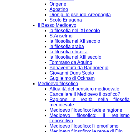
Origene
Agostino
Dionigi lo pseudo-Areopagita
Scoto Eriugena
Il Basso Medioevo
la filosofia nell'XI secolo
S.Anselmo
la filosofia nel XII secolo
la filosofia araba
la filosofia ebraica
la filosofia nel XIII secolo
Tommaso da Aquino
Bonaventura da Bagnoregio
Giovanni Duns Scoto
Guglielmo di Ockham
Medioevo filosofico
Attualità del pensiero medioevale
Cancellare il Medioevo filosofico?
Ragione e realtà nella filosofia
medioevale
Medioevo filosofico: fede e ragione
Medioevo filosofico: il realismo
conoscitivo
Medioevo filosofico: l'ilemorfismo
Medioevo filosofico: le prove di Dio