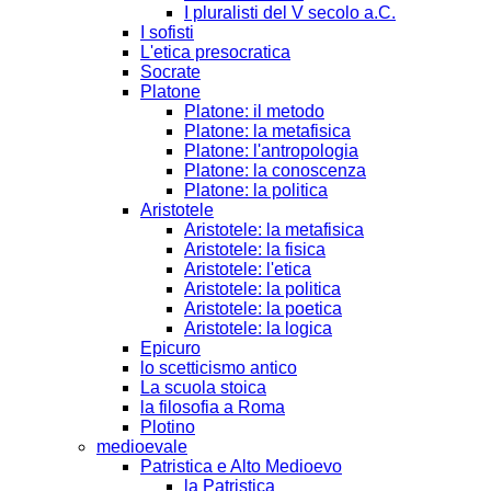
I pluralisti del V secolo a.C.
I sofisti
L'etica presocratica
Socrate
Platone
Platone: il metodo
Platone: la metafisica
Platone: l'antropologia
Platone: la conoscenza
Platone: la politica
Aristotele
Aristotele: la metafisica
Aristotele: la fisica
Aristotele: l'etica
Aristotele: la politica
Aristotele: la poetica
Aristotele: la logica
Epicuro
lo scetticismo antico
La scuola stoica
la filosofia a Roma
Plotino
medioevale
Patristica e Alto Medioevo
la Patristica