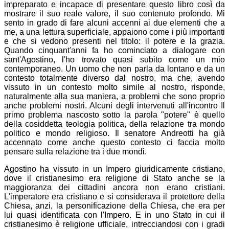
impreparato e incapace di presentare questo libro così da
mostrare il suo reale valore, il suo contenuto profondo. Mi
sento in grado di fare alcuni accenni ai due elementi che a
me, a una lettura superficiale, appaiono come i più importanti
e che si vedono presenti nel titolo: il potere e la grazia.
Quando cinquant'anni fa ho cominciato a dialogare con
sant'Agostino, l'ho trovato quasi subito come un mio
contemporaneo. Un uomo che non parla da lontano e da un
contesto totalmente diverso dal nostro, ma che, avendo
vissuto in un contesto molto simile al nostro, risponde,
naturalmente alla sua maniera, a problemi che sono proprio
anche problemi nostri. Alcuni degli intervenuti all'incontro Il
primo problema nascosto sotto la parola "potere" è quello
della cosiddetta teologia politica, della relazione tra mondo
politico e mondo religioso. Il senatore Andreotti ha già
accennato come anche questo contesto ci faccia molto
pensare sulla relazione tra i due mondi.
Agostino ha vissuto in un Impero giuridicamente cristiano,
dove il cristianesimo era religione di Stato anche se la
maggioranza dei cittadini ancora non erano cristiani.
L'imperatore era cristiano e si considerava il protettore della
Chiesa, anzi, la personificazione della Chiesa, che era per
lui quasi identificata con l'Impero. E in uno Stato in cui il
cristianesimo è religione ufficiale, intrecciandosi con i gradi