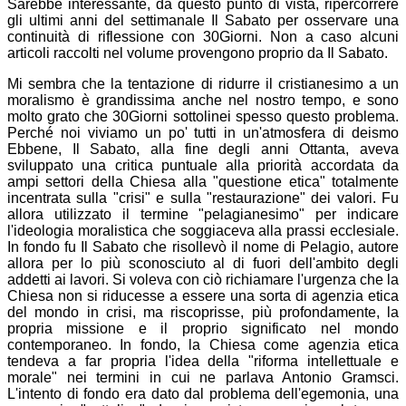
Sarebbe interessante, da questo punto di vista, ripercorrere
gli ultimi anni del settimanale Il Sabato per osservare una
continuità di riflessione con 30Giorni. Non a caso alcuni
articoli raccolti nel volume provengono proprio da Il Sabato.
Mi sembra che la tentazione di ridurre il cristianesimo a un
moralismo è grandissima anche nel nostro tempo, e sono
molto grato che 30Giorni sottolinei spesso questo problema.
Perché noi viviamo un po' tutti in un'atmosfera di deismo
Ebbene, Il Sabato, alla fine degli anni Ottanta, aveva
sviluppato una critica puntuale alla priorità accordata da
ampi settori della Chiesa alla "questione etica" totalmente
incentrata sulla "crisi" e sulla "restaurazione" dei valori. Fu
allora utilizzato il termine "pelagianesimo" per indicare
l'ideologia moralistica che soggiaceva alla prassi ecclesiale.
In fondo fu Il Sabato che risollevò il nome di Pelagio, autore
allora per lo più sconosciuto al di fuori dell'ambito degli
addetti ai lavori. Si voleva con ciò richiamare l'urgenza che la
Chiesa non si riducesse a essere una sorta di agenzia etica
del mondo in crisi, ma riscoprisse, più profondamente, la
propria missione e il proprio significato nel mondo
contemporaneo. In fondo, la Chiesa come agenzia etica
tendeva a far propria l'idea della "riforma intellettuale e
morale" nei termini in cui ne parlava Antonio Gramsci.
L'intento di fondo era dato dal problema dell'egemonia, una