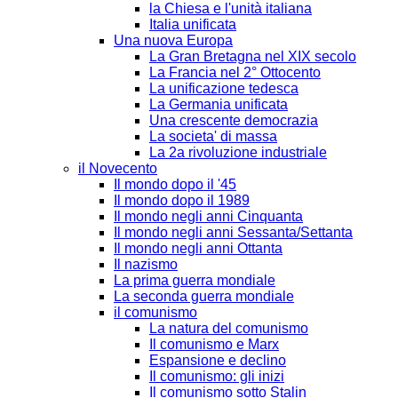
la Chiesa e l'unità italiana
Italia unificata
Una nuova Europa
La Gran Bretagna nel XIX secolo
La Francia nel 2° Ottocento
La unificazione tedesca
La Germania unificata
Una crescente democrazia
La societa' di massa
La 2a rivoluzione industriale
il Novecento
Il mondo dopo il '45
Il mondo dopo il 1989
Il mondo negli anni Cinquanta
Il mondo negli anni Sessanta/Settanta
Il mondo negli anni Ottanta
Il nazismo
La prima guerra mondiale
La seconda guerra mondiale
il comunismo
La natura del comunismo
Il comunismo e Marx
Espansione e declino
Il comunismo: gli inizi
Il comunismo sotto Stalin