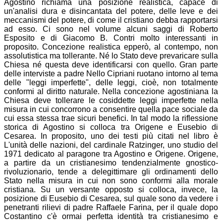
Agostino richiama una posizione realistica, capace di
un'analisi dura e disincantata del potere, delle leve e dei
meccanismi del potere, di come il cristiano debba rapportarsi
ad esso. Ci sono nel volume alcuni saggi di Roberto
Esposito e di Giacomo B. Contri molto interessanti in
proposito. Concezione realistica epperò, al contempo, non
assolutistica ma tollerante. Né lo Stato deve prevaricare sulla
Chiesa né questa deve identificarsi con quello. Gran parte
delle interviste a padre Nello Cipriani ruotano intorno al tema
delle "leggi imperfette", delle leggi, cioè, non totalmente
conformi al diritto naturale. Nella concezione agostiniana la
Chiesa deve tollerare le cosiddette leggi imperfette nella
misura in cui concorrono a consentire quella pace sociale da
cui essa stessa trae sicuri benefici. In tal modo la riflessione
storica di Agostino si colloca tra Origene e Eusebio di
Cesarea. In proposito, uno dei testi più citati nel libro è
L'unità delle nazioni, del cardinale Ratzinger, uno studio del
1971 dedicato al paragone tra Agostino e Origene. Origene,
a partire da un cristianesimo tendenzialmente gnostico-
rivoluzionario, tende a delegittimare gli ordinamenti dello
Stato nella misura in cui non sono conformi alla morale
cristiana. Su un versante opposto si colloca, invece, la
posizione di Eusebio di Cesarea, sul quale sono da vedere i
penetranti rilievi di padre Raffaele Farina, per il quale dopo
Costantino c'è ormai perfetta identità tra cristianesimo e