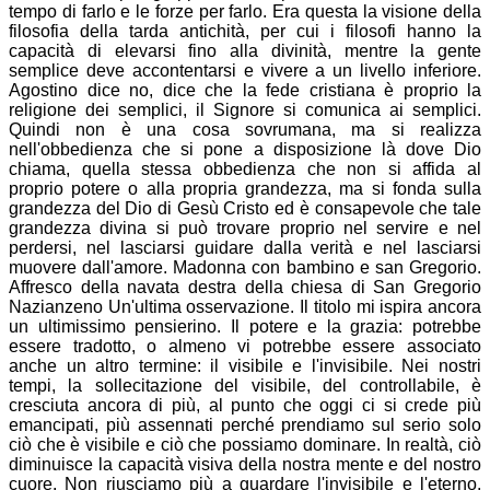
tempo di farlo e le forze per farlo. Era questa la visione della
filosofia della tarda antichità, per cui i filosofi hanno la
capacità di elevarsi fino alla divinità, mentre la gente
semplice deve accontentarsi e vivere a un livello inferiore.
Agostino dice no, dice che la fede cristiana è proprio la
religione dei semplici, il Signore si comunica ai semplici.
Quindi non è una cosa sovrumana, ma si realizza
nell'obbedienza che si pone a disposizione là dove Dio
chiama, quella stessa obbedienza che non si affida al
proprio potere o alla propria grandezza, ma si fonda sulla
grandezza del Dio di Gesù Cristo ed è consapevole che tale
grandezza divina si può trovare proprio nel servire e nel
perdersi, nel lasciarsi guidare dalla verità e nel lasciarsi
muovere dall'amore. Madonna con bambino e san Gregorio.
Affresco della navata destra della chiesa di San Gregorio
Nazianzeno Un'ultima osservazione. Il titolo mi ispira ancora
un ultimissimo pensierino. Il potere e la grazia: potrebbe
essere tradotto, o almeno vi potrebbe essere associato
anche un altro termine: il visibile e l'invisibile. Nei nostri
tempi, la sollecitazione del visibile, del controllabile, è
cresciuta ancora di più, al punto che oggi ci si crede più
emancipati, più assennati perché prendiamo sul serio solo
ciò che è visibile e ciò che possiamo dominare. In realtà, ciò
diminuisce la capacità visiva della nostra mente e del nostro
cuore. Non riusciamo più a guardare l'invisibile e l'eterno,