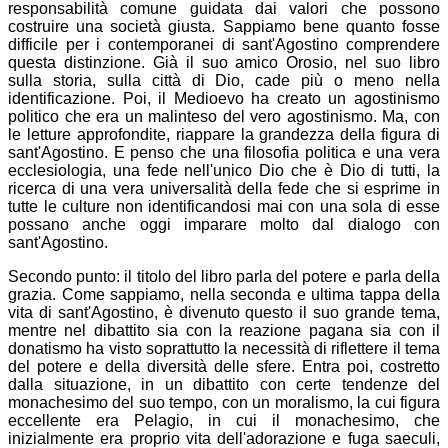
responsabilità comune guidata dai valori che possono
costruire una società giusta. Sappiamo bene quanto fosse
difficile per i contemporanei di sant'Agostino comprendere
questa distinzione. Già il suo amico Orosio, nel suo libro
sulla storia, sulla città di Dio, cade più o meno nella
identificazione. Poi, il Medioevo ha creato un agostinismo
politico che era un malinteso del vero agostinismo. Ma, con
le letture approfondite, riappare la grandezza della figura di
sant'Agostino. E penso che una filosofia politica e una vera
ecclesiologia, una fede nell'unico Dio che è Dio di tutti, la
ricerca di una vera universalità della fede che si esprime in
tutte le culture non identificandosi mai con una sola di esse
possano anche oggi imparare molto dal dialogo con
sant'Agostino.
Secondo punto: il titolo del libro parla del potere e parla della
grazia. Come sappiamo, nella seconda e ultima tappa della
vita di sant'Agostino, è divenuto questo il suo grande tema,
mentre nel dibattito sia con la reazione pagana sia con il
donatismo ha visto soprattutto la necessità di riflettere il tema
del potere e della diversità delle sfere. Entra poi, costretto
dalla situazione, in un dibattito con certe tendenze del
monachesimo del suo tempo, con un moralismo, la cui figura
eccellente era Pelagio, in cui il monachesimo, che
inizialmente era proprio vita dell'adorazione e fuga saeculi,