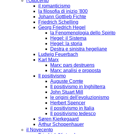
l'Ottocento
il romanticismo
la filosofia di inizio '800
Johann Gottlieb Fichte
Friedrich Schelling
Georg Friedrich Hegel
la Fenomenologia dello Spirito
Hegel: il Sistema
Hegel: la storia
Destra e sinistra hegeliane
Ludwig Feuerbach
Karl Marx
Marx: pars destruens
Marx: analisi e proposta
Il positivismo
Auguste Comte
Il positivismo in Inghilterra
John Stuart Mill
le origini dell'evoluzionismo
Herbert Spencer
il positivismo in Italia
Il positivismo tedesco
Søren Kierkegaard
Arthur Schopenhauer
il Novecento