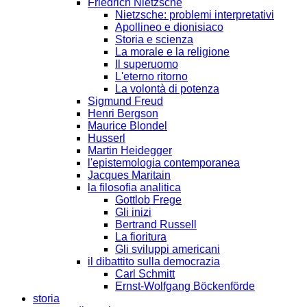
Friedrich Nietzsche
Nietzsche: problemi interpretativi
Apollineo e dionisiaco
Storia e scienza
La morale e la religione
Il superuomo
L'eterno ritorno
La volontà di potenza
Sigmund Freud
Henri Bergson
Maurice Blondel
Husserl
Martin Heidegger
l'epistemologia contemporanea
Jacques Maritain
la filosofia analitica
Gottlob Frege
Gli inizi
Bertrand Russell
La fioritura
Gli sviluppi americani
il dibattito sulla democrazia
Carl Schmitt
Ernst-Wolfgang Böckenförde
storia