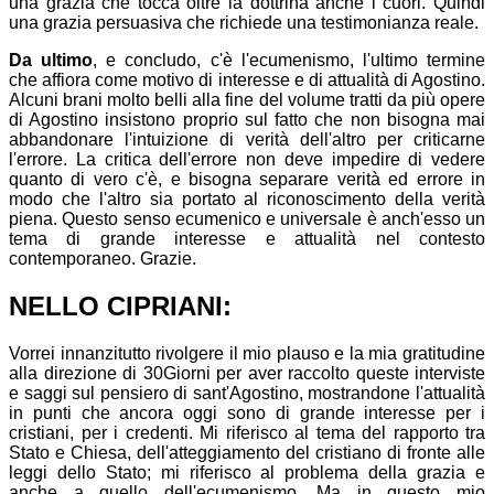
una grazia che tocca oltre la dottrina anche i cuori. Quindi
una grazia persuasiva che richiede una testimonianza reale.
Da ultimo
, e concludo, c'è l'ecumenismo, l'ultimo termine
che affiora come motivo di interesse e di attualità di Agostino.
Alcuni brani molto belli alla fine del volume tratti da più opere
di Agostino insistono proprio sul fatto che non bisogna mai
abbandonare l'intuizione di verità dell'altro per criticarne
l'errore. La critica dell'errore non deve impedire di vedere
quanto di vero c'è, e bisogna separare verità ed errore in
modo che l'altro sia portato al riconoscimento della verità
piena. Questo senso ecumenico e universale è anch'esso un
tema di grande interesse e attualità nel contesto
contemporaneo. Grazie.
NELLO CIPRIANI:
Vorrei innanzitutto rivolgere il mio plauso e la mia gratitudine
alla direzione di 30Giorni per aver raccolto queste interviste
e saggi sul pensiero di sant'Agostino, mostrandone l'attualità
in punti che ancora oggi sono di grande interesse per i
cristiani, per i credenti. Mi riferisco al tema del rapporto tra
Stato e Chiesa, dell'atteggiamento del cristiano di fronte alle
leggi dello Stato; mi riferisco al problema della grazia e
anche a quello dell'ecumenismo. Ma in questo mio