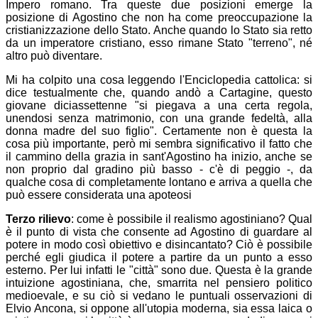
Impero romano. Tra queste due posizioni emerge la
posizione di Agostino che non ha come preoccupazione la
cristianizzazione dello Stato. Anche quando lo Stato sia retto
da un imperatore cristiano, esso rimane Stato "terreno", né
altro può diventare.
Mi ha colpito una cosa leggendo l'Enciclopedia cattolica: si
dice testualmente che, quando andò a Cartagine, questo
giovane diciassettenne "si piegava a una certa regola,
unendosi senza matrimonio, con una grande fedeltà, alla
donna madre del suo figlio". Certamente non è questa la
cosa più importante, però mi sembra significativo il fatto che
il cammino della grazia in sant'Agostino ha inizio, anche se
non proprio dal gradino più basso - c'è di peggio -, da
qualche cosa di completamente lontano e arriva a quella che
può essere considerata una apoteosi
Terzo rilievo
: come è possibile il realismo agostiniano? Qual
è il punto di vista che consente ad Agostino di guardare al
potere in modo così obiettivo e disincantato? Ciò è possibile
perché egli giudica il potere a partire da un punto a esso
esterno. Per lui infatti le "città" sono due. Questa è la grande
intuizione agostiniana, che, smarrita nel pensiero politico
medioevale, e su ciò si vedano le puntuali osservazioni di
Elvio Ancona, si oppone all'utopia moderna, sia essa laica o