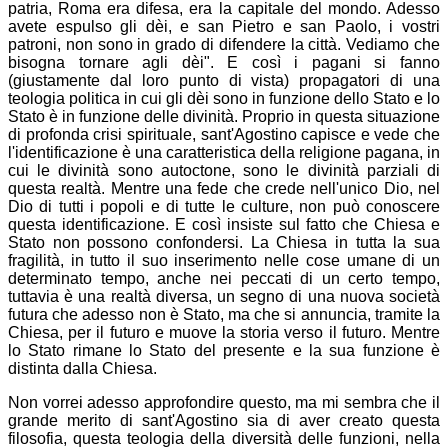
patria, Roma era difesa, era la capitale del mondo. Adesso
avete espulso gli dèi, e san Pietro e san Paolo, i vostri
patroni, non sono in grado di difendere la città. Vediamo che
bisogna tornare agli dèi". E così i pagani si fanno
(giustamente dal loro punto di vista) propagatori di una
teologia politica in cui gli dèi sono in funzione dello Stato e lo
Stato è in funzione delle divinità. Proprio in questa situazione
di profonda crisi spirituale, sant'Agostino capisce e vede che
l'identificazione è una caratteristica della religione pagana, in
cui le divinità sono autoctone, sono le divinità parziali di
questa realtà. Mentre una fede che crede nell'unico Dio, nel
Dio di tutti i popoli e di tutte le culture, non può conoscere
questa identificazione. E così insiste sul fatto che Chiesa e
Stato non possono confondersi. La Chiesa in tutta la sua
fragilità, in tutto il suo inserimento nelle cose umane di un
determinato tempo, anche nei peccati di un certo tempo,
tuttavia è una realtà diversa, un segno di una nuova società
futura che adesso non è Stato, ma che si annuncia, tramite la
Chiesa, per il futuro e muove la storia verso il futuro. Mentre
lo Stato rimane lo Stato del presente e la sua funzione è
distinta dalla Chiesa.
Non vorrei adesso approfondire questo, ma mi sembra che il
grande merito di sant'Agostino sia di aver creato questa
filosofia, questa teologia della diversità delle funzioni, nella