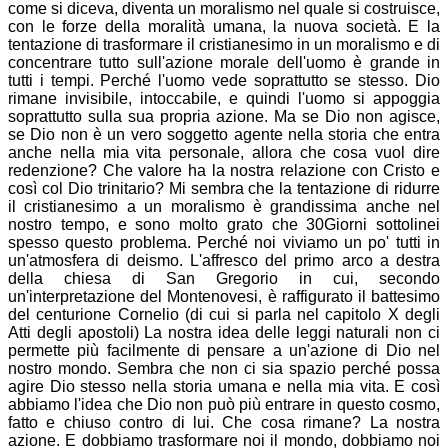
come si diceva, diventa un moralismo nel quale si costruisce,
con le forze della moralità umana, la nuova società. E la
tentazione di trasformare il cristianesimo in un moralismo e di
concentrare tutto sull'azione morale dell'uomo è grande in
tutti i tempi. Perché l'uomo vede soprattutto se stesso. Dio
rimane invisibile, intoccabile, e quindi l'uomo si appoggia
soprattutto sulla sua propria azione. Ma se Dio non agisce,
se Dio non è un vero soggetto agente nella storia che entra
anche nella mia vita personale, allora che cosa vuol dire
redenzione? Che valore ha la nostra relazione con Cristo e
così col Dio trinitario? Mi sembra che la tentazione di ridurre
il cristianesimo a un moralismo è grandissima anche nel
nostro tempo, e sono molto grato che 30Giorni sottolinei
spesso questo problema. Perché noi viviamo un po' tutti in
un'atmosfera di deismo. L'affresco del primo arco a destra
della chiesa di San Gregorio in cui, secondo
un'interpretazione del Montenovesi, è raffigurato il battesimo
del centurione Cornelio (di cui si parla nel capitolo X degli
Atti degli apostoli) La nostra idea delle leggi naturali non ci
permette più facilmente di pensare a un'azione di Dio nel
nostro mondo. Sembra che non ci sia spazio perché possa
agire Dio stesso nella storia umana e nella mia vita. E così
abbiamo l'idea che Dio non può più entrare in questo cosmo,
fatto e chiuso contro di lui. Che cosa rimane? La nostra
azione. E dobbiamo trasformare noi il mondo, dobbiamo noi