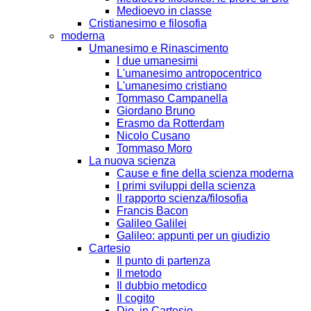
Medioevo in classe
Cristianesimo e filosofia
moderna
Umanesimo e Rinascimento
I due umanesimi
L'umanesimo antropocentrico
L'umanesimo cristiano
Tommaso Campanella
Giordano Bruno
Erasmo da Rotterdam
Nicolo Cusano
Tommaso Moro
La nuova scienza
Cause e fine della scienza moderna
I primi sviluppi della scienza
Il rapporto scienza/filosofia
Francis Bacon
Galileo Galilei
Galileo: appunti per un giudizio
Cartesio
Il punto di partenza
Il metodo
Il dubbio metodico
Il cogito
Dio, in Cartesio