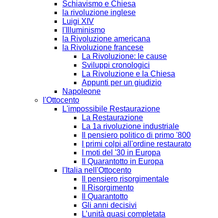
Schiavismo e Chiesa
la rivoluzione inglese
Luigi XIV
l'Illuminismo
la Rivoluzione americana
la Rivoluzione francese
La Rivoluzione: le cause
Sviluppi cronologici
La Rivoluzione e la Chiesa
Appunti per un giudizio
Napoleone
l'Ottocento
L'impossibile Restaurazione
La Restaurazione
La 1a rivoluzione industriale
Il pensiero politico di primo '800
I primi colpi all'ordine restaurato
I moti del '30 in Europa
Il Quarantotto in Europa
l'Italia nell'Ottocento
Il pensiero risorgimentale
Il Risorgimento
Il Quarantotto
Gli anni decisivi
L’unità quasi completata