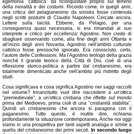
egemonia "cattolica" da riconquistare proprio sul terreno
della moralità e dei costumi. Ricordo come, in quegli anni,
una critica del pelagianesimo da sinistra fosse contenuta
negli scritti postumi di Claudio Napoleoni Cercate ancora.
Lettere sulla laicità. Ebbene, da Pelagio, per una
conseguenza quasi necessaria, si era rimandati al suo
interprete e critico per eccellenza: Agostino. Non credo di
sbagliare osservando come, alla fine degli anni Ottanta e
all'inizio degli anni Novanta, Agostino nell'ambito culturale
cattolico fosse pressoché ignorato. Era conosciuto, certo,
l'autore delle Confessioni. Ma l'Agostino teologo della grazia
nonché il grande teorico della Città di Dio, cioè di una
riflessione storico-politica a partire dal cristianesimo, era
totalmente dimenticato anche nell'ambito più ristretto degli
studi.
Cosa significava e cosa significa Agostino nei saggi raccolti
nel volume? Innanzitutto vuol dire riaccedere a un'ottica
"premedievale", a un'ottica cristiana che riflette sul mondo
prima del Medioevo, prima cioè di una "cristianità stabilita".
Quindi un cristianesimo che ancora si paragona con il
paganesimo. Tutto questo, è inutile dire, richiama
profondamente la situazione contemporanea. Anche noi oggi
siamo in una prospettiva per tanti aspetti analoga e simile a
quella del cristianesimo dei primi secoli.
In secondo luogo