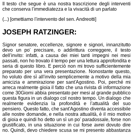
Il testo che segue è una nostra trascrizione degli interventi
che conserva l'immediatezza e la vivacità di un parlato
(...) [omettiamo l'intervento del sen. Andreotti]
JOSEPH RATZINGER:
Signor senatore, eccellenze, signore e signori, innanzitutto
devo un po' precisare, o addirittura correggere, il testo
dell'invito: infatti, a causa dei miei tanti impegni nei mesi
passati, non ho trovato il tempo per una lettura approfondita e
seria di questo libro. E perciò non mi trovo sufficientemente
preparato per una vera presentazione. Nonostante questo,
ho voluto dire sì all'invito semplicemente a motivo della mia
amicizia e ammirazione per sant'Agostino. Poi, perché mi
arreca realmente gioia il fatto che una rivista di informazione
come 30Giorni abbia presentato per mesi al grande pubblico
questa figura in un dialogo col nostro tempo. Un dialogo che
realmente evidenzia la profondità e l'attualità del suo
pensiero. Questo fatto, che sant'Agostino diventa accessibile
alle nostre domande, e nella nostra attualità, è il mio motivo
di gioia e quindi ho detto un sì un po' paradossale, forse non
giustificato, in una situazione in cui forse avrei dovuto dire
no. Quindi, devo chiedere scusa se mi presento abbastanza