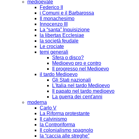
medioevale
Federico II
i Comuni e il Barbarossa
Il monachesimo
Innocenzo III
La “santa” Inquisizione
la libertas Ecclesiae
la società feudale
Le crociate
temi generali
Sfera o disco?
Medioevo pro e contro
Il progresso nel Medioevo
il tardo Medioevo
Gli Stati nazionali
L'Italia nel tardo Medioevo
Il papato nel tardo medioevo
La guerra dei cent'anni
moderna
Carlo V
La Riforma protestante
Il calvinismo
la Controriforma
Il colonialismo spagnolo
la “caccia alle streghe”