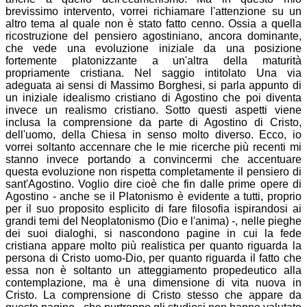
brevissimo intervento, vorrei richiamare l'attenzione su un
altro tema al quale non è stato fatto cenno. Ossia a quella
ricostruzione del pensiero agostiniano, ancora dominante,
che vede una evoluzione iniziale da una posizione
fortemente platonizzante a un'altra della maturità
propriamente cristiana. Nel saggio intitolato Una via
adeguata ai sensi di Massimo Borghesi, si parla appunto di
un iniziale idealismo cristiano di Agostino che poi diventa
invece un realismo cristiano. Sotto questi aspetti viene
inclusa la comprensione da parte di Agostino di Cristo,
dell'uomo, della Chiesa in senso molto diverso. Ecco, io
vorrei soltanto accennare che le mie ricerche più recenti mi
stanno invece portando a convincermi che accentuare
questa evoluzione non rispetta completamente il pensiero di
sant'Agostino. Voglio dire cioè che fin dalle prime opere di
Agostino - anche se il Platonismo è evidente a tutti, proprio
per il suo proposito esplicito di fare filosofia ispirandosi ai
grandi temi del Neoplatonismo (Dio e l'anima) -, nelle pieghe
dei suoi dialoghi, si nascondono pagine in cui la fede
cristiana appare molto più realistica per quanto riguarda la
persona di Cristo uomo-Dio, per quanto riguarda il fatto che
essa non è soltanto un atteggiamento propedeutico alla
contemplazione, ma è una dimensione di vita nuova in
Cristo. La comprensione di Cristo stesso che appare da