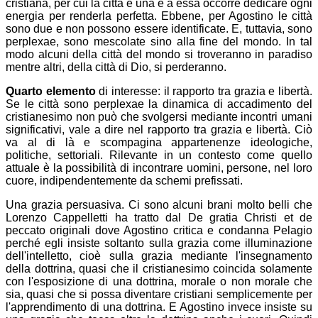
cristiana, per cui la città è una e a essa occorre dedicare ogni
energia per renderla perfetta. Ebbene, per Agostino le città
sono due e non possono essere identificate. E, tuttavia, sono
perplexae, sono mescolate sino alla fine del mondo. In tal
modo alcuni della città del mondo si troveranno in paradiso
mentre altri, della città di Dio, si perderanno.
Quarto elemento
di interesse: il rapporto tra grazia e libertà.
Se le città sono perplexae la dinamica di accadimento del
cristianesimo non può che svolgersi mediante incontri umani
significativi, vale a dire nel rapporto tra grazia e libertà. Ciò
va al di là e scompagina appartenenze ideologiche,
politiche, settoriali. Rilevante in un contesto come quello
attuale è la possibilità di incontrare uomini, persone, nel loro
cuore, indipendentemente da schemi prefissati.
Una grazia persuasiva. Ci sono alcuni brani molto belli che
Lorenzo Cappelletti ha tratto dal De gratia Christi et de
peccato originali dove Agostino critica e condanna Pelagio
perché egli insiste soltanto sulla grazia come illuminazione
dell'intelletto, cioè sulla grazia mediante l'insegnamento
della dottrina, quasi che il cristianesimo coincida solamente
con l'esposizione di una dottrina, morale o non morale che
sia, quasi che si possa diventare cristiani semplicemente per
l'apprendimento di una dottrina. E Agostino invece insiste su