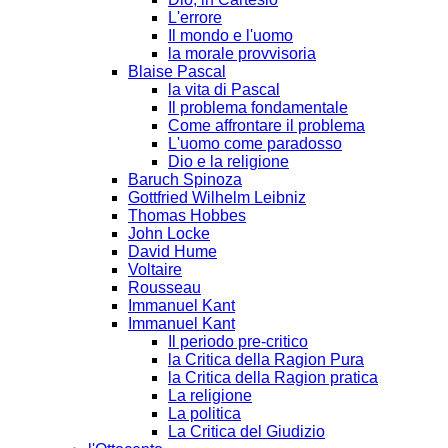
L'errore
Il mondo e l'uomo
la morale provvisoria
Blaise Pascal
la vita di Pascal
Il problema fondamentale
Come affrontare il problema
L'uomo come paradosso
Dio e la religione
Baruch Spinoza
Gottfried Wilhelm Leibniz
Thomas Hobbes
John Locke
David Hume
Voltaire
Rousseau
Immanuel Kant
Immanuel Kant
Il periodo pre-critico
la Critica della Ragion Pura
la Critica della Ragion pratica
La religione
La politica
La Critica del Giudizio