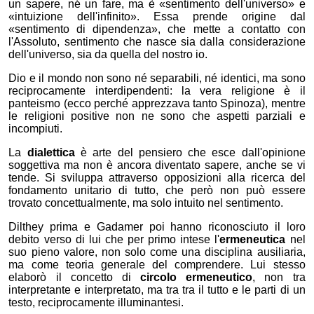
un sapere, né un fare, ma è
sentimento dell'universo
e
intuizione dell'infinito
. Essa prende origine dal
sentimento di dipendenza
, che mette a contatto con
l'Assoluto, sentimento che nasce sia dalla considerazione
dell'universo, sia da quella del nostro io.
Dio e il mondo non sono né separabili, né identici, ma sono
reciprocamente interdipendenti: la vera religione è il
panteismo (ecco perché apprezzava tanto Spinoza), mentre
le religioni positive non ne sono che aspetti parziali e
incompiuti.
La
dialettica
è arte del pensiero che esce dall'opinione
soggettiva ma non è ancora diventato sapere, anche se vi
tende. Si sviluppa attraverso opposizioni alla ricerca del
fondamento unitario di tutto, che però non può essere
trovato concettualmente, ma solo intuito nel sentimento.
Dilthey prima e Gadamer poi hanno riconosciuto il loro
debito verso di lui che per primo intese l'
ermeneutica
nel
suo pieno valore, non solo come una disciplina ausiliaria,
ma come teoria generale del comprendere. Lui stesso
elaborò il concetto di
circolo ermeneutico
, non tra
interpretante e interpretato, ma tra tra il tutto e le parti di un
testo, reciprocamente illuminantesi.