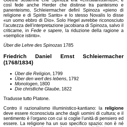
così fede anche Herder che distinse tra panteismo e
panenteismo, Schleiermacher definì Spinoza
pieno di
religione e di Spirito Santo
e lo stesso Novalis lo disse
un uomo ebbro di Dio
. Solo Hegel avrebbe riconosciuto
l'acutezza dell'interpretazione jacobiana di Spinoza, salvo il
criticarne, in
Fede e sapere
, la riduzione della ragione a
semplice istinto
.
Über die Lehre des Spinozas
1785
Friedrich Daniel Ernst
Schleiermacher
(1768/1834)
Über die Religion
, 1799
Über den wert des lebens
, 1792
Monologen
, 1800
Die christliche Glaube
, 1822
Tradusse tutto Platone.
Contro il razionalismo illuministico-kantiano: la
religione
deve essere riconosciuta anche dagli uomini di cultura; e il
sentimento è l'organo con cui si coglie l'unità di pensiero ed
essere. La religione ha un suo specifico spazio: non è né