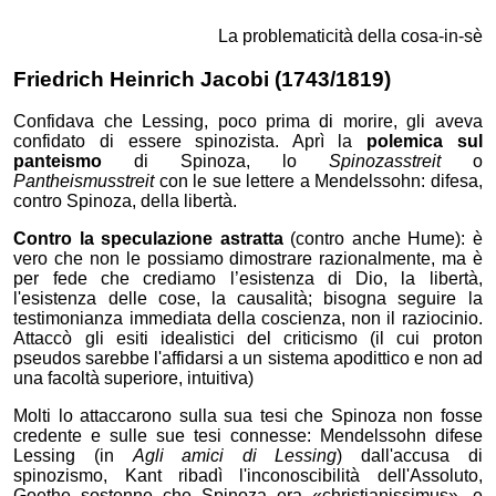
La problematicità della cosa-in-sè
Friedrich Heinrich
Jacobi
(1743/1819)
Confidava che Lessing, poco prima di morire, gli aveva
confidato di essere spinozista. Aprì la
polemica sul
panteismo
di Spinoza, lo
Spinozasstreit
o
Pantheismusstreit
con le sue lettere a Mendelssohn: difesa,
contro Spinoza, della libertà.
Contro la speculazione astratta
(contro anche Hume): è
vero che non le possiamo dimostrare razionalmente, ma è
per fede che crediamo l’esistenza di Dio, la libertà,
l'esistenza delle cose, la causalità; bisogna seguire la
testimonianza immediata della coscienza, non il raziocinio.
Attaccò gli esiti idealistici del criticismo (il cui proton
pseudos sarebbe l'affidarsi a un sistema apodittico e non ad
una facoltà superiore, intuitiva)
Molti lo attaccarono sulla sua tesi che Spinoza non fosse
credente e sulle sue tesi connesse: Mendelssohn difese
Lessing (in
Agli amici di Lessing
) dall'accusa di
spinozismo, Kant ribadì l'inconoscibilità dell'Assoluto,
Goethe sostenne che Spinoza era
christianissimus
, e