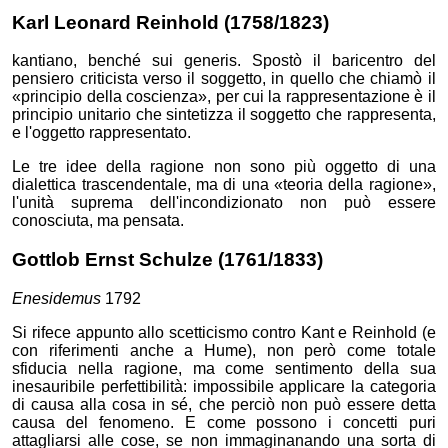
Karl Leonard
Reinhold
(1758/1823)
kantiano, benché sui generis. Spostò il baricentro del
pensiero criticista verso il soggetto, in quello che chiamò il
principio della coscienza
, per cui la rappresentazione è il
principio unitario che sintetizza il soggetto che rappresenta,
e l'oggetto rappresentato.
Le tre idee della ragione non sono più oggetto di una
dialettica trascendentale, ma di una
teoria della ragione
,
l'unità suprema dell'incondizionato non può essere
conosciuta, ma pensata.
Gottlob Ernst
Schulze
(1761/1833)
Enesidemus
1792
Si rifece appunto allo scetticismo contro Kant e Reinhold (e
con riferimenti anche a Hume), non però come totale
sfiducia nella ragione, ma come sentimento della sua
inesauribile perfettibilità: impossibile applicare la categoria
di causa alla cosa in sé, che perciò non può essere detta
causa del fenomeno. E come possono i concetti puri
attagliarsi alle cose, se non immaginanando una sorta di