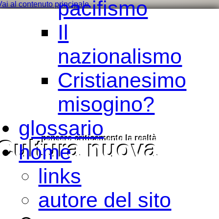
pacifismo
Vai al contenuto principale
Il
nazionalismo
Cristianesimo
misogino?
glossario
pensare criticamente la
realtà
Cultura nuova
home
links
autore del sito