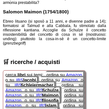
armonia prestabilita?
Salomon
Maimon
(1754/1800)
Ebreo lituano (si sposò a 11 anni, e divenne padre a 14);
formatosi al Talmud e alla Cabbala, fu stimolato dalla
riflessione kantiana. Accoglie da Schulze il concetto
insostenibilità del concetto di cosa in sé (mostruoso:
unding): piuttosto la cosa-in-sè è un concetto-limite
(
grenzbegriff
)
🛒
ricerche / acquisti
cerca
libri
sui temi:
ordina su
Amazon
o su
IBS
Jacobi
ordina su
Amazon
o
su
IBS
Schleiermacher
ordina su
Amazon
o su
IBS
Schulze
ordina su
Amazon
o su
IBS
Maimon
ordina su
Amazon
o su
IBS
filosofia
ordina su
Amazon
o su
IBS
islam
ordina su