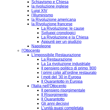
Schiavismo e Chiesa
la rivoluzione inglese
Luigi XIV
l'Illuminismo
la Rivoluzione americana
la Rivoluzione francese
La Rivoluzione: le cause
Sviluppi cronologici
La Rivoluzione e la Chiesa
Appunti per un giudizio
Napoleone
l'Ottocento
L'impossibile Restaurazione
La Restaurazione
La 1a rivoluzione industriale
Il pensiero politico di primo '800
I primi colpi all'ordine restaurato
I moti del '30 in Europa
Il Quarantotto in Europa
l'Italia nell'Ottocento
Il pensiero risorgimentale
Il Risorgimento
Il Quarantotto
Gli anni decisivi
L’unità quasi completata