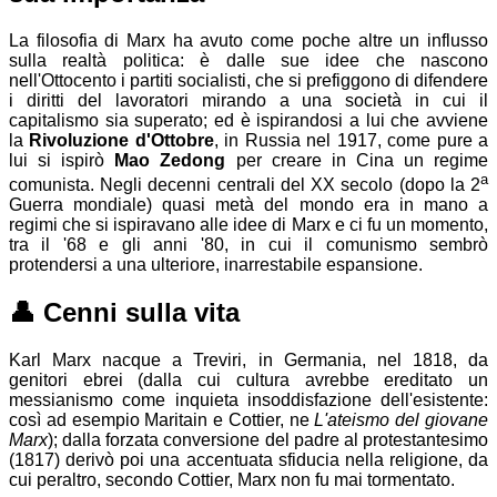
La filosofia di Marx ha avuto come poche altre un influsso
sulla realtà politica: è dalle sue idee che nascono
nell'Ottocento i partiti socialisti, che si prefiggono di difendere
i diritti del lavoratori mirando a una società in cui il
capitalismo sia superato; ed è ispirandosi a lui che avviene
la
Rivoluzione d'Ottobre
, in Russia nel 1917, come pure a
lui si ispirò
Mao Zedong
per creare in Cina un regime
a
comunista. Negli decenni centrali del XX secolo (dopo la 2
Guerra mondiale) quasi metà del mondo era in mano a
regimi che si ispiravano alle idee di Marx e ci fu un momento,
tra il '68 e gli anni '80, in cui il comunismo sembrò
protendersi a una ulteriore, inarrestabile espansione.
👤
Cenni sulla vita
Karl Marx nacque a Treviri, in Germania, nel 1818, da
genitori ebrei (dalla cui cultura avrebbe ereditato un
messianismo come inquieta insoddisfazione dell'esistente:
così ad esempio Maritain e Cottier, ne
L'ateismo del giovane
Marx
); dalla forzata conversione del padre al protestantesimo
(1817) derivò poi una accentuata sfiducia nella religione, da
cui peraltro, secondo Cottier, Marx non fu mai tormentato.