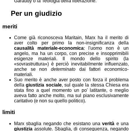
Garaudy o la Teologia della liberazione.
⚖
Per un giudizio
meriti
Come già riconosceva Maritain, Marx ha il merito di
aver colto per primo la non-insignificanza della
causalità materiale-economica
: l'uomo non è un
angelo, ma ha un corpo, con precise e insopprimibili
esigenze materiali. Il mondo dello spirito (la
sovrastruttura
) è perciò inevitabilmente influenzato,
anche se non
determinato
dai fattori economico-
materiali.
Suo merito è anche aver posto con forza il problema
della
giustizia sociale
, sul quale la stessa Chiesa era
stata fino a quel momento un po' latitante, o meglio
aveva fatto anche molto, ma sul piano esclusivamente
caritativo (e non su quello politico).
limiti
Marx sbaglia negando che esistano una
verità
e una
giustizia
assolute. Sbaglia, di conseguenza, negando