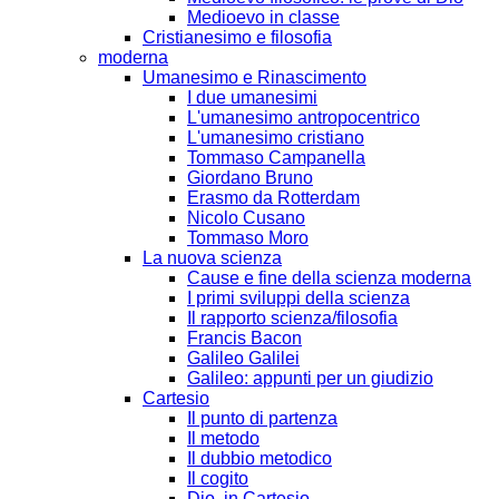
Medioevo in classe
Cristianesimo e filosofia
moderna
Umanesimo e Rinascimento
I due umanesimi
L'umanesimo antropocentrico
L'umanesimo cristiano
Tommaso Campanella
Giordano Bruno
Erasmo da Rotterdam
Nicolo Cusano
Tommaso Moro
La nuova scienza
Cause e fine della scienza moderna
I primi sviluppi della scienza
Il rapporto scienza/filosofia
Francis Bacon
Galileo Galilei
Galileo: appunti per un giudizio
Cartesio
Il punto di partenza
Il metodo
Il dubbio metodico
Il cogito
Dio, in Cartesio