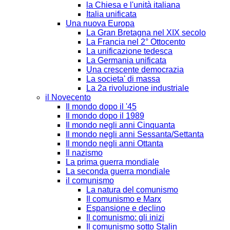
la Chiesa e l'unità italiana
Italia unificata
Una nuova Europa
La Gran Bretagna nel XIX secolo
La Francia nel 2° Ottocento
La unificazione tedesca
La Germania unificata
Una crescente democrazia
La societa' di massa
La 2a rivoluzione industriale
il Novecento
Il mondo dopo il '45
Il mondo dopo il 1989
Il mondo negli anni Cinquanta
Il mondo negli anni Sessanta/Settanta
Il mondo negli anni Ottanta
Il nazismo
La prima guerra mondiale
La seconda guerra mondiale
il comunismo
La natura del comunismo
Il comunismo e Marx
Espansione e declino
Il comunismo: gli inizi
Il comunismo sotto Stalin