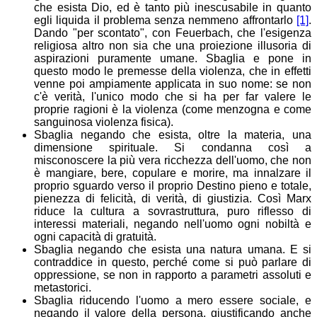
che esista Dio, ed è tanto più inescusabile in quanto
egli liquida il problema senza nemmeno affrontarlo
[1]
.
Dando "per scontato", con Feuerbach, che l'esigenza
religiosa altro non sia che una proiezione illusoria di
aspirazioni puramente umane. Sbaglia e pone in
questo modo le premesse della violenza, che in effetti
venne poi ampiamente applicata in suo nome: se non
c'è verità, l'unico modo che si ha per far valere le
proprie ragioni è la violenza (come menzogna e come
sanguinosa violenza fisica).
Sbaglia negando che esista, oltre la materia, una
dimensione spirituale. Si condanna così a
misconoscere la più vera ricchezza dell'uomo, che non
è mangiare, bere, copulare e morire, ma innalzare il
proprio sguardo verso il proprio Destino pieno e totale,
pienezza di felicità, di verità, di giustizia. Così Marx
riduce la cultura a sovrastruttura, puro riflesso di
interessi materiali, negando nell'uomo ogni nobiltà e
ogni capacità di gratuità.
Sbaglia negando che esista una natura umana. E si
contraddice in questo, perché come si può parlare di
oppressione, se non in rapporto a parametri assoluti e
metastorici.
Sbaglia riducendo l'uomo a mero essere sociale, e
negando il valore della persona, giustificando anche