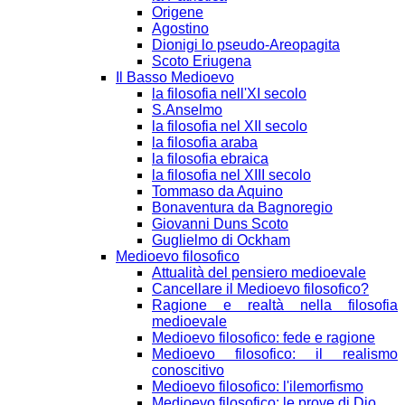
Origene
Agostino
Dionigi lo pseudo-Areopagita
Scoto Eriugena
Il Basso Medioevo
la filosofia nell'XI secolo
S.Anselmo
la filosofia nel XII secolo
la filosofia araba
la filosofia ebraica
la filosofia nel XIII secolo
Tommaso da Aquino
Bonaventura da Bagnoregio
Giovanni Duns Scoto
Guglielmo di Ockham
Medioevo filosofico
Attualità del pensiero medioevale
Cancellare il Medioevo filosofico?
Ragione e realtà nella filosofia
medioevale
Medioevo filosofico: fede e ragione
Medioevo filosofico: il realismo
conoscitivo
Medioevo filosofico: l'ilemorfismo
Medioevo filosofico: le prove di Dio