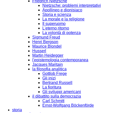
Friedrich Nietzsche
Nietzsche: problemi interpretativi
Apollineo e dionisiaco
Storia e scienza
La morale e la religione
Il superuomo
L'eterno ritorno
La volontà di potenza
Sigmund Freud
Henri Bergson
Maurice Blondel
Husserl
Martin Heidegger
l'epistemologia contemporanea
Jacques Maritain
la filosofia analitica
Gottlob Frege
Gli inizi
Bertrand Russell
La fioritura
Gli sviluppi americani
il dibattito sulla democrazia
Carl Schmitt
Ernst-Wolfgang Böckenförde
storia