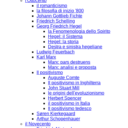
l'Ottocento
il romanticismo
la filosofia di inizio '800
Johann Gottlieb Fichte
Friedrich Schelling
Georg Friedrich Hegel
la Fenomenologia dello Spirito
Hegel: il Sistema
Hegel: la storia
Destra e sinistra hegeliane
Ludwig Feuerbach
Karl Marx
Marx: pars destruens
Marx: analisi e proposta
Il positivismo
Auguste Comte
Il positivismo in Inghilterra
John Stuart Mill
le origini dell'evoluzionismo
Herbert Spencer
il positivismo in Italia
Il positivismo tedesco
Søren Kierkegaard
Arthur Schopenhauer
il Novecento