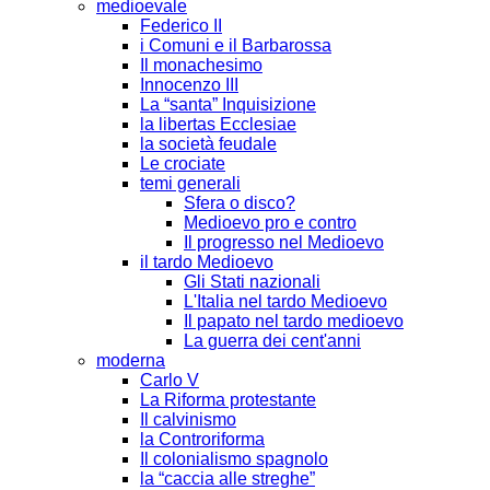
medioevale
Federico II
i Comuni e il Barbarossa
Il monachesimo
Innocenzo III
La “santa” Inquisizione
la libertas Ecclesiae
la società feudale
Le crociate
temi generali
Sfera o disco?
Medioevo pro e contro
Il progresso nel Medioevo
il tardo Medioevo
Gli Stati nazionali
L'Italia nel tardo Medioevo
Il papato nel tardo medioevo
La guerra dei cent'anni
moderna
Carlo V
La Riforma protestante
Il calvinismo
la Controriforma
Il colonialismo spagnolo
la “caccia alle streghe”