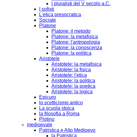
I pluralisti del V secolo a.C.
I sofisti
L'etica presocratica
Socrate
Platone
Platone: il metodo
Platone: la metafisica
Platone: l'antropologia
Platone: la conoscenza
Platone: la politica
Aristotele
Aristotele: la metafisica
Aristotele: la fisica
Aristotele: l'etica
Aristotele: la politica
Aristotele: la poetica
Aristotele: la logica
Epicuro
lo scetticismo antico
La scuola stoica
la filosofia a Roma
Plotino
medioevale
Patristica e Alto Medioevo
la Patristica