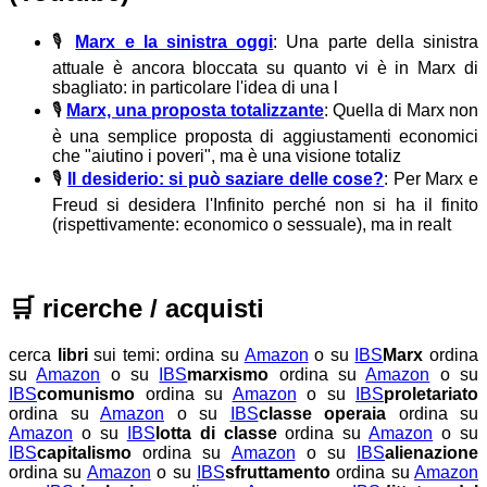
🎙️
Marx e la sinistra oggi
: Una parte della sinistra
attuale è ancora bloccata su quanto vi è in Marx di
sbagliato: in particolare l'idea di una l
🎙️
Marx, una proposta totalizzante
: Quella di Marx non
è una semplice proposta di aggiustamenti economici
che "aiutino i poveri", ma è una visione totaliz
🎙️
Il desiderio: si può saziare delle cose?
: Per Marx e
Freud si desidera l'Infinito perché non si ha il finito
(rispettivamente: economico o sessuale), ma in realt
🛒
ricerche / acquisti
cerca
libri
sui temi:
ordina su
Amazon
o su
IBS
Marx
ordina
su
Amazon
o su
IBS
marxismo
ordina su
Amazon
o su
IBS
comunismo
ordina su
Amazon
o su
IBS
proletariato
ordina su
Amazon
o su
IBS
classe operaia
ordina su
Amazon
o su
IBS
lotta di classe
ordina su
Amazon
o su
IBS
capitalismo
ordina su
Amazon
o su
IBS
alienazione
ordina su
Amazon
o su
IBS
sfruttamento
ordina su
Amazon