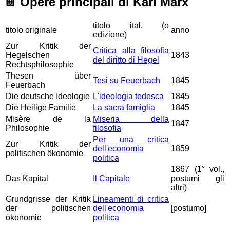
📔
Opere principali di Karl Marx
titolo ital. (o
titolo originale
anno
edizione)
Zur Kritik der
Critica alla filosofia
Hegelschen
1843
del diritto di Hegel
Rechtsphilosophie
Thesen über
Tesi su Feuerbach
1845
Feuerbach
Die deutsche Ideologie
L'ideologia tedesca
1845
Die Heilige Familie
La sacra famiglia
1845
Misère de la
Miseria della
1847
Philosophie
filosofia
Per una critica
Zur Kritik der
dell'economia
1859
politischen ökonomie
politica
1867 (1° vol.,
Das Kapital
Il Capitale
postumi gli
altri)
Grundgrisse der Kritik
Lineamenti di critica
der politischen
dell'economia
[postumo]
ökonomie
politica