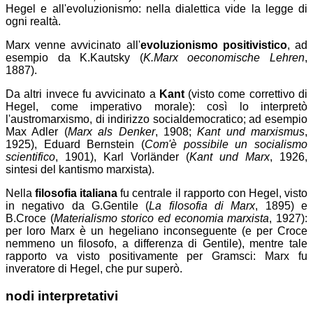
Hegel e all'evoluzionismo: nella dialettica vide la legge di
ogni realtà.
Marx venne avvicinato all'
evoluzionismo positivistico
, ad
esempio da K.Kautsky (
K.Marx oeconomische Lehren
,
1887).
Da altri invece fu avvicinato a
Kant
(visto come correttivo di
Hegel, come imperativo morale): così lo interpretò
l'austromarxismo, di indirizzo socialdemocratico; ad esempio
Max Adler (
Marx als Denker
, 1908;
Kant und marxismus
,
1925), Eduard Bernstein (
Com'è possibile un socialismo
scientifico
, 1901), Karl Vorländer (
Kant und Marx
, 1926,
sintesi del kantismo marxista).
Nella
filosofia italiana
fu centrale il rapporto con Hegel, visto
in negativo da G.Gentile (
La filosofia di Marx
, 1895) e
B.Croce (
Materialismo storico ed economia marxista
, 1927):
per loro Marx è un hegeliano inconseguente (e per Croce
nemmeno un filosofo, a differenza di Gentile), mentre tale
rapporto va visto positivamente per Gramsci: Marx fu
inveratore di Hegel, che pur superò.
nodi interpretativi