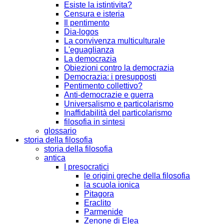
Esiste la istintivita?
Censura e isteria
Il pentimento
Dia-logos
La convivenza multiculturale
L'eguaglianza
La democrazia
Obiezioni contro la democrazia
Democrazia: i presupposti
Pentimento collettivo?
Anti-democrazie e guerra
Universalismo e particolarismo
Inaffidabilità del particolarismo
filosofia in sintesi
glossario
storia della filosofia
storia della filosofia
antica
I presocratici
le origini greche della filosofia
la scuola ionica
Pitagora
Eraclito
Parmenide
Zenone di Elea