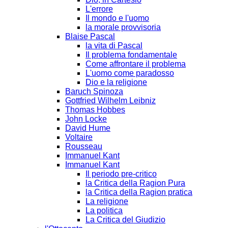
L'errore
Il mondo e l'uomo
la morale provvisoria
Blaise Pascal
la vita di Pascal
Il problema fondamentale
Come affrontare il problema
L'uomo come paradosso
Dio e la religione
Baruch Spinoza
Gottfried Wilhelm Leibniz
Thomas Hobbes
John Locke
David Hume
Voltaire
Rousseau
Immanuel Kant
Immanuel Kant
Il periodo pre-critico
la Critica della Ragion Pura
la Critica della Ragion pratica
La religione
La politica
La Critica del Giudizio