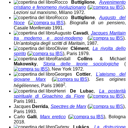
Rocco
Buttiglione
,
Avvenimento
cristiano e fenomeno rivoluzionario
(
).
Lezioni sul marxismo
, Milano 1972.
Rocco
Buttiglione
,
Augusto del
Noce
(
).
Biografia di un pensiero
,
Casale Monferrato 1991.
Augusto
Cavadi
,
Jacques Maritain
tra moderno e post-moderno
(
).
Un'antologia degli scritti di Maritain
, 1987.
Olivier
Clément
,
La rivolta dello
spirito
(
), Paris 1979.
Randall
Collins
& Michael
Makowsky
,
Storia delle teorie sociologiche
(
), New York 1972.
Georges
Cottier
,
L'ateismo del
giovane Marx
(
).
Ses origines
2
hégéliennes
, Paris 1969
.
Henri
De Lubac
,
La posterità
spirituale di Gioachino da Fiore
(
),
Paris 1981.
Jacques
Derrida
,
Spectres de Marx
(
),
Paris 1993.
Carlo
Galli
,
Marx eretico
(
), Bologna
2018.
György
Lukács
,
La distruzione