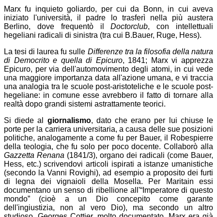
Marx fu inquieto goliardo, per cui da Bonn, in cui aveva
iniziato l'università, il padre lo trasferì nella più austera
Berlino, dove frequentò il
Doctorclub
, con intellettuali
hegeliani radicali di sinistra (tra cui B.Bauer, Ruge, Hess).
La tesi di laurea fu sulle
Differenze tra la filosofia della natura
di Democrito e quella di Epicuro
, 1841; Marx vi apprezza
Epicuro, per via dell'automovimento degli atomi, in cui vede
una maggiore importanza data all'azione umana, e vi traccia
una analogia tra le scuole post-aristoteliche e le scuole post-
hegeliane: in comune esse avrebbero il fatto di tornare alla
realtà dopo grandi sistemi astrattamente teorici.
Si diede al
giornalismo
, dato che erano per lui chiuse le
porte per la carriera universitaria, a causa delle sue posizioni
politiche, analogamente a come fu per Bauer, il Robespierre
della teologia, che fu solo per poco docente. Collaborò alla
Gazzetta Renana
(1841/3), organo dei radicali (come Bauer,
Hess, etc.) scrivendovi articoli ispirati a istanze umanistiche
(secondo la Vanni Rovighi), ad esempio a proposito dei furti
di legna dei vignaioli della Mosella. Per Maritain essi
documentano un senso di ribellione all'“Imperatore di questo
mondo” (cioè a un Dio concepito come garante
dell'ingiustizia, non al vero Dio), ma secondo un altro
studioso, Georges Cottier, molto documentato, Marx era già