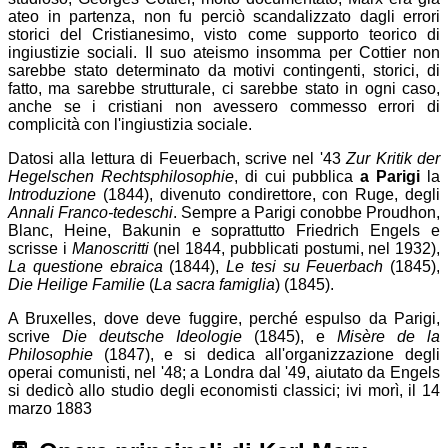
ateo in partenza, non fu perciò scandalizzato dagli errori
storici del Cristianesimo, visto come supporto teorico di
ingiustizie sociali. Il suo ateismo insomma per Cottier non
sarebbe stato determinato da motivi
contingenti
, storici, di
fatto, ma sarebbe strutturale, ci sarebbe stato in ogni caso,
anche se i cristiani non avessero commesso errori di
complicità con l'ingiustizia sociale.
Datosi alla lettura di Feuerbach, scrive nel '43
Zur Kritik der
Hegelschen Rechtsphilosophie
, di cui pubblica
a Parigi
la
Introduzione
(1844), divenuto condirettore, con Ruge, degli
Annali Franco-tedeschi
. Sempre a Parigi conobbe Proudhon,
Blanc, Heine, Bakunin e soprattutto Friedrich Engels e
scrisse i
Manoscritti
(nel 1844, pubblicati postumi, nel 1932),
La questione ebraica
(1844),
Le tesi su Feuerbach
(1845),
Die Heilige Familie
(
La sacra famiglia
) (1845).
A Bruxelles, dove deve fuggire, perché espulso da Parigi,
scrive
Die deutsche Ideologie
(1845), e
Misère de la
Philosophie
(1847), e si dedica all'organizzazione degli
operai comunisti, nel '48; a Londra dal '49, aiutato da Engels
si dedicò allo studio degli economisti classici; ivi morì, il 14
marzo 1883