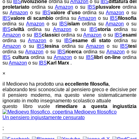
o su
IBS
rivoluzione
ordina su
Amazon
o su
IBS
dittatura del
proletariato
ordina su
Amazon
o su
IBS
plusvalore
ordina
su
Amazon
o su
IBS
valore d'uso
ordina su
Amazon
o su
IBS
valore di scambio
ordina su
Amazon
o su
IBS
filosofia
ordina su
Amazon
o su
IBS
islam
ordina su
Amazon
o su
IBS
civiltà
ordina su
Amazon
o su
IBS
storia
ordina su
Amazon
o su
IBS
classici
ordina su
Amazon
o su
IBS
esami
ordina su
Amazon
o su
IBS
esame di stato
ordina su
Amazon
o su
IBS
tesina
ordina su
Amazon
o su
IBS
tesi
ordina su
Amazon
o su
IBS
ricerca
ordina su
Amazon
o su
IBS
cultura
ordina su
Amazon
o su
IBS
libri on-line
ordina
su
Amazon
o su
IBS
Karl Marx
.
×
il Medioevo ha prodotto una
eccellente filosofia
,
elaborando tesi sconosciute al pensiero greco e decisive per
il pensiero moderno, ma questo viene sistematicamente
ignorato in molto insegnamento scolastico attuale
questo libro vuole
rimediare a questa ingiustizia
Medioevo filosofico
Un pensiero ingiustamente censurato
;