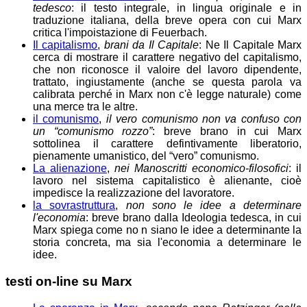
tedesco
: il testo integrale, in lingua originale e in
traduzione italiana, della breve opera con cui Marx
critica l'impoistazione di Feuerbach.
Il capitalismo
,
brani da Il Capitale
: Ne Il Capitale Marx
cerca di mostrare il carattere negativo del capitalismo,
che non riconosce il valoire del lavoro dipendente,
trattato, ingiustamente (anche se questa parola va
calibrata perché in Marx non c'è legge naturale) come
una merce tra le altre.
il comunismo
,
il vero comunismo non va confuso con
un “comunismo rozzo”
: breve brano in cui Marx
sottolinea il carattere defintivamente liberatorio,
pienamente umanistico, del “vero” comunismo.
La alienazione
,
nei Manoscritti economico-filosofici
: il
lavoro nel sistema capitalistico è alienante, cioè
impedisce la realizzazione del lavoratore.
la sovrastruttura
,
non sono le idee a determinare
l'economia
: breve brano dalla Ideologia tedesca, in cui
Marx spiega come no n siano le idee a determinante la
storia concreta, ma sia l'economia a determinare le
idee.
testi on-line su Marx