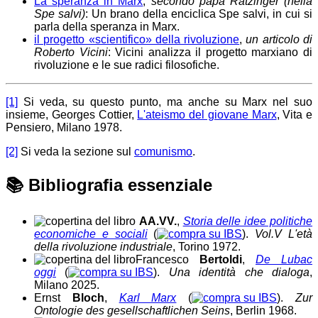
La speranza in Marx
,
secondo papa Ratzinger (nella
Spe salvi
)
: Un brano della enciclica Spe salvi, in cui si
parla della speranza in Marx.
il progetto «scientifico» della rivoluzione
,
un articolo di
Roberto Vicini
: Vicini analizza il progetto marxiano di
rivoluzione e le sue radici filosofiche.
[1]
Si veda, su questo punto, ma anche su Marx nel suo
insieme, Georges Cottier,
L'ateismo del giovane Marx
, Vita e
Pensiero, Milano 1978.
[2]
Si veda la sezione sul
comunismo
.
📚
Bibliografia essenziale
AA.VV.
,
Storia delle idee politiche
economiche e sociali
(
).
Vol.V L'età
della rivoluzione industriale
, Torino 1972.
Francesco
Bertoldi
,
De Lubac
oggi
(
).
Una identità che dialoga
,
Milano 2025.
Ernst
Bloch
,
Karl Marx
(
).
Zur
Ontologie des gesellschaftlichen Seins
, Berlin 1968.