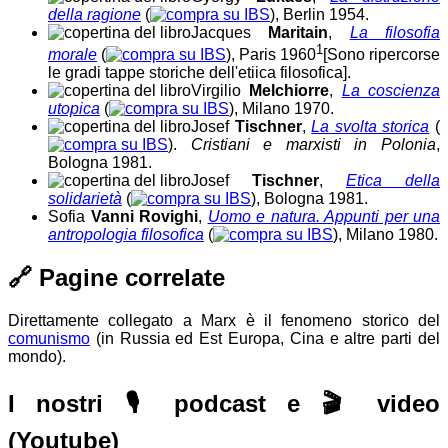
della ragione
(
), Berlin 1954.
Jacques
Maritain
,
La filosofia
1
morale
(
), Paris 1960
[Sono ripercorse
le gradi tappe storiche dell'etiica filosofica]
.
Virgilio
Melchiorre
,
La coscienza
utopica
(
), Milano 1970.
Josef
Tischner
,
La svolta storica
(
).
Cristiani e marxisti in Polonia
,
Bologna 1981.
Josef
Tischner
,
Etica della
solidarietà
(
), Bologna 1981.
Sofia
Vanni Rovighi
,
Uomo e natura. Appunti per una
antropologia filosofica
(
), Milano 1980.
🔗
Pagine correlate
Direttamente collegato a Marx è il fenomeno storico del
comunismo
(in Russia ed Est Europa, Cina e altre parti del
mondo).
I nostri 🎙️
podcast
e 🎬
video
(Youtube)