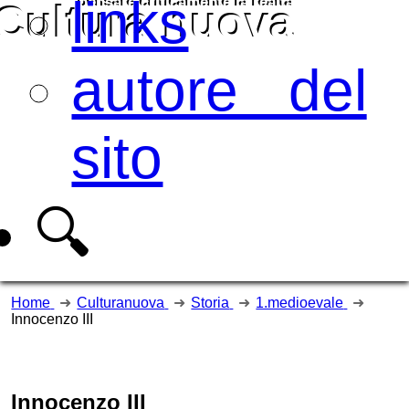
links
pensare criticamente la
realtà
Cultura nuova
autore del
sito
🔍
Home
Culturanuova
Storia
1.medioevale
Innocenzo III
Innocenzo III