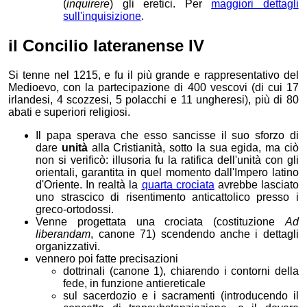
(
inquirere
) gli eretici. Per
maggiori dettagli
sull'inquisizione
.
il Concilio lateranense IV
Si tenne nel 1215, e fu il più grande e rappresentativo del
Medioevo, con la partecipazione di 400 vescovi (di cui 17
irlandesi, 4 scozzesi, 5 polacchi e 11 ungheresi), più di 80
abati e superiori religiosi.
Il papa sperava che esso sancisse il suo sforzo di
dare
unità
alla Cristianità, sotto la sua egida, ma ciò
non si verificò: illusoria fu la ratifica dell'unità con gli
orientali, garantita in quel momento dall'Impero latino
d'Oriente. In realtà la
quarta crociata
avrebbe lasciato
uno strascico di risentimento anticattolico presso i
greco-ortodossi.
Venne progettata una crociata (costituzione
Ad
liberandam
, canone 71) scendendo anche i dettagli
organizzativi.
vennero poi fatte precisazioni
dottrinali (canone 1), chiarendo i contorni della
fede, in funzione antiereticale
sul sacerdozio e i sacramenti (introducendo il