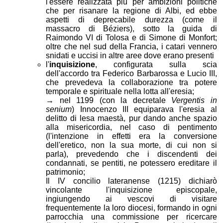
l'essere realizzata più per ambizioni politiche
che per risanare la regione di Albi, ed ebbe
aspetti di deprecabile durezza (come il
massacro di Béziers), sotto la guida di
Raimondo VI di Tolosa e di Simone di Monfort;
oltre che nel sud della Francia, i catari vennero
snidati e uccisi in altre aree dove erano presenti
l'
inquisizione
, configurata sulla scia
dell'accordo tra Federico Barbarossa e Lucio III,
che prevedeva la collaborazione tra potere
temporale e spirituale nella lotta all'eresia;
→ nel 1199 (con la decretale
Vergentis in
senium
) Innocenzo III equiparava l'eresia al
delitto di lesa maestà, pur dando anche spazio
alla misericordia, nel caso di pentimento
(l'intenzione in effetti era la conversione
dell'eretico, non la sua morte, di cui non si
parla), prevedendo che i discendenti dei
condannati, se pentiti, ne potessero ereditare il
patrimonio;
Il IV concilio lateranense (1215) dichiarò
vincolante l'inquisizione episcopale,
ingiungendo ai vescovi di visitare
frequentemente la loro diocesi, formando in ogni
parrocchia una commissione per ricercare