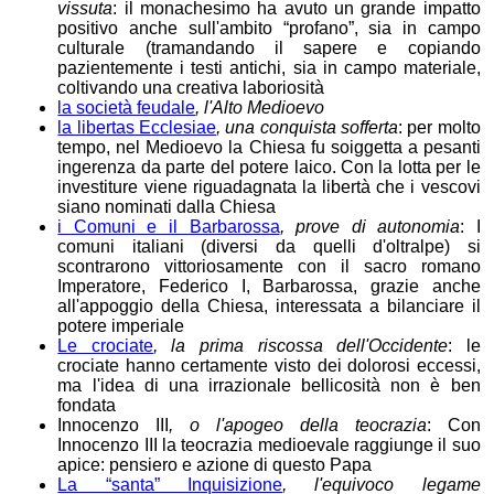
vissuta
: il monachesimo ha avuto un grande impatto
positivo anche sull'ambito “profano”, sia in campo
culturale (tramandando il sapere e copiando
pazientemente i testi antichi, sia in campo materiale,
coltivando una creativa laboriosità
la società feudale
, l'Alto Medioevo
la libertas Ecclesiae
, una conquista sofferta
: per molto
tempo, nel Medioevo la Chiesa fu soiggetta a pesanti
ingerenza da parte del potere laico. Con la lotta per le
investiture viene riguadagnata la libertà che i vescovi
siano nominati dalla Chiesa
i Comuni e il Barbarossa
, prove di autonomia
: I
comuni italiani (diversi da quelli d'oltralpe) si
scontrarono vittoriosamente con il sacro romano
Imperatore, Federico I, Barbarossa, grazie anche
all'appoggio della Chiesa, interessata a bilanciare il
potere imperiale
Le crociate
, la prima riscossa dell'Occidente
: le
crociate hanno certamente visto dei dolorosi eccessi,
ma l'idea di una irrazionale bellicosità non è ben
fondata
Innocenzo III
, o l'apogeo della teocrazia
: Con
Innocenzo III la teocrazia medioevale raggiunge il suo
apice: pensiero e azione di questo Papa
La “santa” Inquisizione
, l'equivoco legame