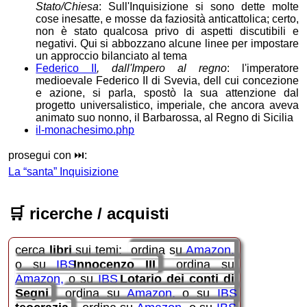
Stato/Chiesa
: Sull'Inquisizione si sono dette molte
cose inesatte, e mosse da faziosità anticattolica; certo,
non è stato qualcosa privo di aspetti discutibili e
negativi. Qui si abbozzano alcune linee per impostare
un approccio bilanciato al tema
Federico II
, dall'Impero al regno
: l'imperatore
medioevale Federico II di Svevia, dell cui concezione
e azione, si parla, spostò la sua attenzione dal
progetto universalistico, imperiale, che ancora aveva
animato suo nonno, il Barbarossa, al Regno di Sicilia
il-monachesimo.php
prosegui con ⏭️:
La “santa” Inquisizione
🛒
ricerche / acquisti
cerca
libri
sui temi:
ordina su
Amazon
o su
IBS
Innocenzo III
ordina su
Amazon
o su
IBS
Lotario dei conti di
Segni
ordina su
Amazon
o su
IBS