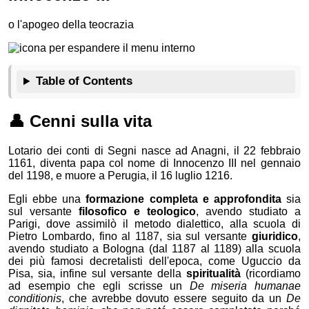
o l'apogeo della teocrazia
Table of Contents
👤
Cenni sulla vita
Lotario dei conti di Segni nasce ad Anagni, il 22 febbraio
1161, diventa papa col nome di Innocenzo III nel gennaio
del 1198, e muore a Perugia, il 16 luglio 1216.
Egli ebbe una
formazione completa e approfondita
sia
sul versante
filosofico e teologico
, avendo studiato a
Parigi, dove assimilò il metodo dialettico, alla scuola di
Pietro Lombardo, fino al 1187, sia sul versante
giuridico
,
avendo studiato a Bologna (dal 1187 al 1189) alla scuola
dei più famosi decretalisti dell'epoca, come Uguccio da
Pisa, sia, infine sul versante della
spiritualità
(ricordiamo
ad esempio che egli scrisse un
De miseria humanae
conditionis
, che avrebbe dovuto essere seguito da un
De