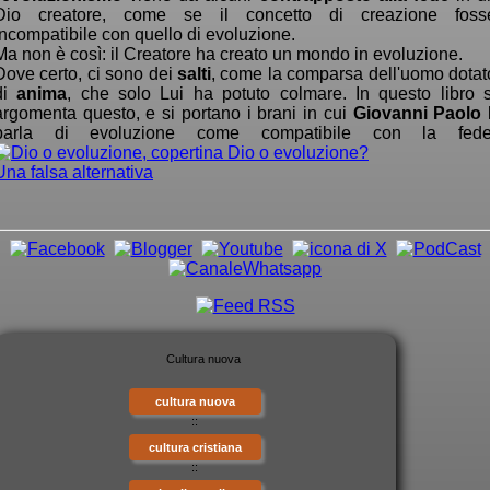
Dio creatore, come se il concetto di creazione foss
incompatibile con quello di evoluzione.
Ma non è così: il Creatore ha creato un mondo in evoluzione.
Dove certo, ci sono dei
salti
, come la comparsa dell'uomo dotat
di
anima
, che solo Lui ha potuto colmare. In questo libro s
argomenta questo, e si portano i brani in cui
Giovanni Paolo I
parla di evoluzione come compatibile con la fede
Dio o evoluzione?
Una falsa alternativa
cultura nuova
::
cultura cristiana
::