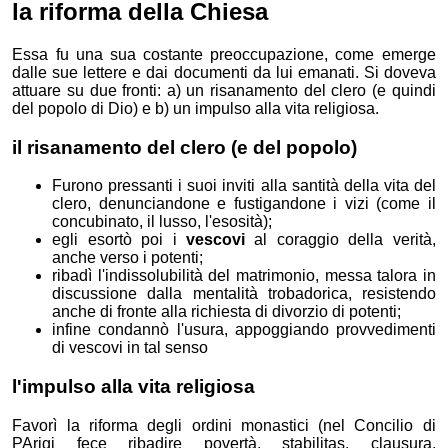
la riforma della Chiesa
Essa fu una sua costante preoccupazione, come emerge
dalle sue lettere e dai documenti da lui emanati. Si doveva
attuare su due fronti: a) un risanamento del clero (e quindi
del popolo di Dio) e b) un impulso alla vita religiosa.
il risanamento del clero (e del popolo)
Furono pressanti i suoi inviti alla santità della vita del
clero, denunciandone e fustigandone i vizi (come il
concubinato, il lusso, l'esosità);
egli esortò poi i
vescovi
al coraggio della verità,
anche verso i potenti;
ribadì l'indissolubilità del matrimonio, messa talora in
discussione dalla mentalità trobadorica, resistendo
anche di fronte alla richiesta di divorzio di potenti;
infine condannò l'usura, appoggiando provvedimenti
di vescovi in tal senso
l'impulso alla vita religiosa
Favorì la riforma degli ordini monastici (nel Concilio di
PArigi fece ribadire povertà, stabilitas, clausura,