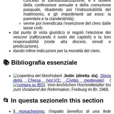
concetto di transubstanziazione, e il dovere
della confessione annuale e della comunione
pasquale, ribadendo poi l'indissolubilità del
matrimonio, e gli impedimenti ad esso: la
parentela e la clandestinità);
venne poi rivendicata l'esenzione del clero dalle
tasse civili.
dal punto di vista giuridico si regolò l'elezione dei
vescovi (rafforzando il ruolo dei capitoli) e la loro
responsabilità (visite alla diocesi, sinodi e
predicazione),
dando infine indicazioni per la moralità del clero.
📚
Bibliografia essenziale
Hubert
Jedin (diretta da)
,
Storia
della Chiesa (vol.V/1: Civitas medievale)
(
).
Vom kirchlichen Hochmittelalter bis
zum Vorabend der Reformation
, Freiburg im Br. 1968.
📂
In questa sezione
In this section
Il monachesimo
, l'impatto benefico di una fede