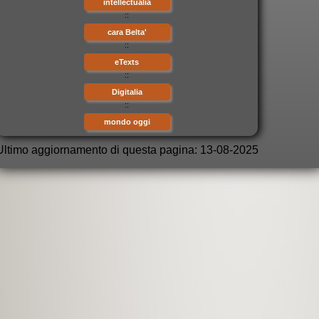
intellectualia
::
cara Belta'
::
eTexts
::
Digitalia
::
mondo oggi
Ultimo aggiornamento di questa pagina: 13-08-2025