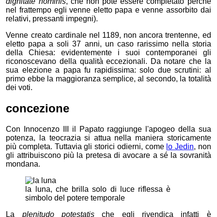
dignitate hominis
, che non poté essere completato perché
nel frattempo egli venne eletto papa e venne assorbito dai
relativi, pressanti impegni).
Venne creato cardinale nel 1189, non ancora trentenne, ed
eletto papa a soli 37 anni, un caso rarissimo nella storia
della Chiesa: evidentemente i suoi contemporanei gli
riconoscevano della qualità eccezionali. Da notare che la
sua elezione a papa fu rapidissima: solo due scrutini: al
primo ebbe la maggioranza semplice, al secondo, la totalità
dei voti.
concezione
Con Innocenzo III il Papato raggiunge l'apogeo della sua
potenza, la teocrazia si attua nella maniera storicamente
più completa. Tuttavia gli storici odierni, come
lo Jedin
, non
gli attribuiscono più la pretesa di avocare a sé la sovranità
mondana.
la luna, che brilla solo di luce riflessa è
simbolo del potere temporale
La
plenitudo potestatis
che egli rivendica infatti è