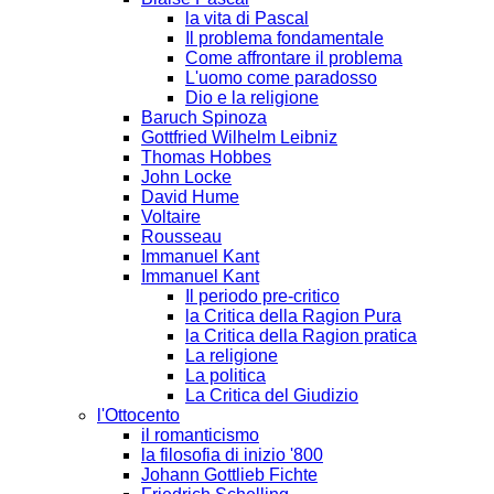
la vita di Pascal
Il problema fondamentale
Come affrontare il problema
L'uomo come paradosso
Dio e la religione
Baruch Spinoza
Gottfried Wilhelm Leibniz
Thomas Hobbes
John Locke
David Hume
Voltaire
Rousseau
Immanuel Kant
Immanuel Kant
Il periodo pre-critico
la Critica della Ragion Pura
la Critica della Ragion pratica
La religione
La politica
La Critica del Giudizio
l'Ottocento
il romanticismo
la filosofia di inizio '800
Johann Gottlieb Fichte