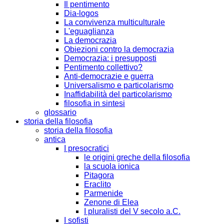
Il pentimento
Dia-logos
La convivenza multiculturale
L'eguaglianza
La democrazia
Obiezioni contro la democrazia
Democrazia: i presupposti
Pentimento collettivo?
Anti-democrazie e guerra
Universalismo e particolarismo
Inaffidabilità del particolarismo
filosofia in sintesi
glossario
storia della filosofia
storia della filosofia
antica
I presocratici
le origini greche della filosofia
la scuola ionica
Pitagora
Eraclito
Parmenide
Zenone di Elea
I pluralisti del V secolo a.C.
I sofisti