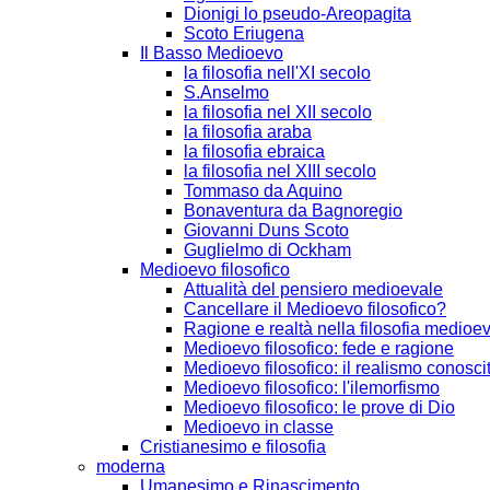
Dionigi lo pseudo-Areopagita
Scoto Eriugena
Il Basso Medioevo
la filosofia nell'XI secolo
S.Anselmo
la filosofia nel XII secolo
la filosofia araba
la filosofia ebraica
la filosofia nel XIII secolo
Tommaso da Aquino
Bonaventura da Bagnoregio
Giovanni Duns Scoto
Guglielmo di Ockham
Medioevo filosofico
Attualità del pensiero medioevale
Cancellare il Medioevo filosofico?
Ragione e realtà nella filosofia medioe
Medioevo filosofico: fede e ragione
Medioevo filosofico: il realismo conosci
Medioevo filosofico: l'ilemorfismo
Medioevo filosofico: le prove di Dio
Medioevo in classe
Cristianesimo e filosofia
moderna
Umanesimo e Rinascimento