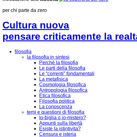
per chi parte da zero
Cultura nuova
pensare criticamente la
realt
filosofia
la filosofia in sintesi
Perché la filosofia
Le parti della filosofia
Le “correnti” fondamentali
La metafisica
Cosmologia filosofica
Antropologia filosofica
Etica filosofica
Filosofia politica
La conoscenza
temi e questioni di filosofia
Io-biglia o io-mistero?
Appunti sulla libertà
Esiste la istintivita?
Censura e isteria