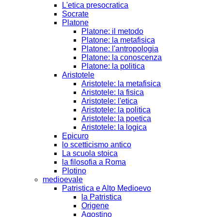
L'etica presocratica
Socrate
Platone
Platone: il metodo
Platone: la metafisica
Platone: l'antropologia
Platone: la conoscenza
Platone: la politica
Aristotele
Aristotele: la metafisica
Aristotele: la fisica
Aristotele: l'etica
Aristotele: la politica
Aristotele: la poetica
Aristotele: la logica
Epicuro
lo scetticismo antico
La scuola stoica
la filosofia a Roma
Plotino
medioevale
Patristica e Alto Medioevo
la Patristica
Origene
Agostino