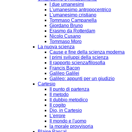
I due umanesimi
L'umanesimo antropocentrico
L'umanesimo cristiano
Tommaso Campanella
Giordano Bruno
Erasmo da Rotterdam
Nicolo Cusano
Tommaso Moro
La nuova scienza
Cause e fine della scienza moderna
I primi sviluppi della scienza
Il rapporto scienza/filosofia
Francis Bacon
Galileo Galilei
Galileo: appunti per un giudizio
Cartesio
Il punto di partenza
Il metodo
Il dubbio metodico
Il cogito
Dio, in Cartesio
L'errore
Il mondo e l'uomo
la morale provvisoria
Blaise Pascal