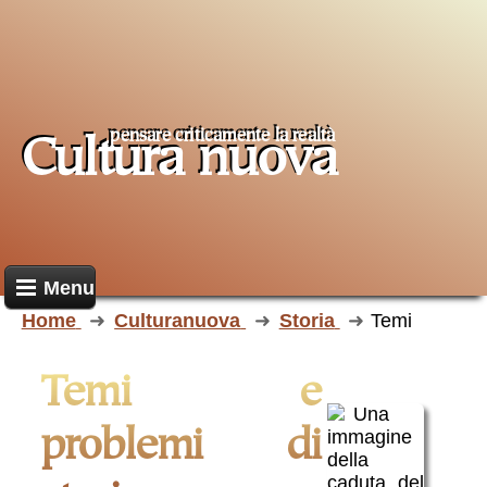
pensare criticamente la
realtà
Cultura nuova
Menu
Home
Culturanuova
Storia
Temi
Temi e
problemi di