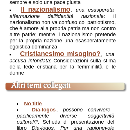
sempre e solo una pace giusta
Il nazionalismo
, una esasperata
affermazione dell'identità nazionale
: Il
nazionalismo non va confuso col patriottismo,
che è amore alla propria patria ma non contro
altre patrie; mentre il nazionalismo pretende
per la propria nazione una esasperatamente
egoistica dominanza
Cristianesimo misogino?
, una
accusa infondata
: Considerazioni sulla stima
della fede cristiana per la femminilità e le
donne
altri temi collegati
No title
Dia-logos
,
possono convivere
pacificamente diverse soggettività
culturali?
: Scheda di presentazione del
libro
Dia-logos. Per una ragionevole