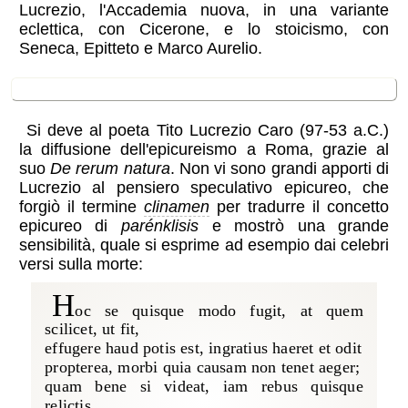
Lucrezio, l'Accademia nuova, in una variante
eclettica, con Cicerone, e lo stoicismo, con
Seneca, Epitteto e Marco Aurelio.
Lucrezio
Si deve al poeta Tito Lucrezio Caro (97-53 a.C.)
la diffusione dell'epicureismo a Roma, grazie al
suo
De rerum natura
. Non vi sono grandi apporti di
Lucrezio al pensiero speculativo epicureo, che
forgiò il termine
clinamen
per tradurre il concetto
epicureo di
parénklisis
e mostrò una grande
sensibilità, quale si esprime ad esempio dai celebri
versi sulla morte:
H
oc se quisque modo fugit, at quem
scilicet, ut fit,
effugere haud potis est, ingratius haeret et odit
propterea, morbi quia causam non tenet aeger;
quam bene si videat, iam rebus quisque
relictis