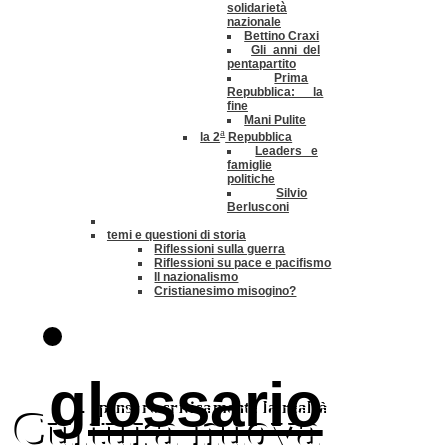
solidarietà
nazionale
Bettino Craxi
Gli anni del
pentapartito
Prima
Repubblica: la
fine
Mani Pulite
a
la 2
Repubblica
Leaders e
famiglie
politiche
Silvio
Berlusconi
temi e questioni di storia
Riflessioni sulla guerra
Riflessioni su pace e pacifismo
Il nazionalismo
Cristianesimo misogino?
glossario
pensare criticamente la
realtà
Cultura nuova