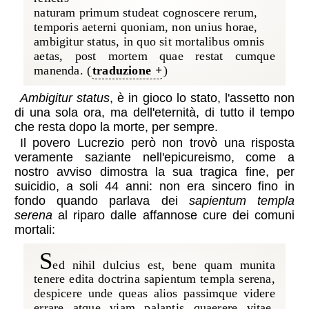
naturam primum studeat cognoscere rerum,
temporis aeterni quoniam, non unius horae,
ambigitur status, in quo sit mortalibus omnis
aetas, post mortem quae restat cumque
manenda. (
traduzione
)
Ambigitur status
, è in gioco lo stato, l'assetto non
di una sola ora, ma dell'eternità, di tutto il tempo
che resta dopo la morte, per sempre.
Il povero Lucrezio però non trovò una risposta
veramente saziante nell'epicureismo, come a
nostro avviso dimostra la sua tragica fine, per
suicidio, a soli 44 anni: non era sincero fino in
fondo quando parlava dei
sapientum templa
serena
al riparo dalle affannose cure dei comuni
mortali:
s
ed nihil dulcius est, bene quam munita
tenere edita doctrina sapientum templa serena,
despicere unde queas alios passimque videre
errare atque viam palantis quaerere vitae,