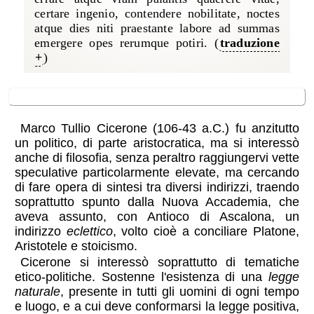
certare ingenio, contendere nobilitate, noctes
atque dies niti praestante labore ad summas
emergere opes rerumque potiri. (
traduzione
)
Cicerone
Marco Tullio Cicerone (106-43 a.C.) fu anzitutto
un politico, di parte aristocratica, ma si interessò
anche di filosofia, senza peraltro raggiungervi vette
speculative particolarmente elevate, ma cercando
di fare opera di sintesi tra diversi indirizzi, traendo
soprattutto spunto dalla Nuova Accademia, che
aveva assunto, con Antioco di Ascalona, un
indirizzo
eclettico
, volto cioè a conciliare Platone,
Aristotele e stoicismo.
Cicerone si interessò soprattutto di tematiche
etico-politiche. Sostenne l'esistenza di una
legge
naturale
, presente in tutti gli uomini di ogni tempo
e luogo, e a cui deve conformarsi la legge positiva,