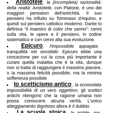
Aristotele
, la (incompleta) razionalità
della realtà
: Aristotele, con Platone, è uno dei
maggiori pensatori dell'antichità. Il suo
pensiero ha influito su Tommaso d'Aquino, e
quindi sul pensiero cattolico moderno. Dante lo
definiva “il maestro di color che sanno”: cenni
sulla vita, le opere e il pensiero, in ordine
sistematico e con cenni alla sua evoluzione.
Epicuro
, l'impossibile appagata
tranquillità nel sensibile
: Epicuro ebbe una
concezione per cui la cosa più importante è
curare quella malattia che è la vita, dunque
non si tratta di raggiungere il massimo piacere,
o la massima felicità possibile, ma la minima
sofferenza possibile
lo scetticismo antico
, la sconsolata
impossibilità di un vero oggettivo
: gli scettici
antichi ritengono che la ragione umana non
possa conoscere alcuna verità. L'unico
atteggiamento dignitoso allora è il dubbio
La scuola stoica
, la nobile, ma