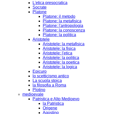
L'etica presocratica
Socrate
Platone
Platone: il metodo
Platone: la metafisica
Platone: l'antropologia
Platone: la conoscenza
Platone: la politica
Aristotele
Aristotele: la metafisica
Aristotele: la fisica
Aristotele: l'etica
Aristotele: la politica
Aristotele: la poetica
Aristotele: la logica
Epicuro
lo scetticismo antico
La scuola stoica
la filosofia a Roma
Plotino
medioevale
Patristica e Alto Medioevo
la Patristica
Origene
Agostino