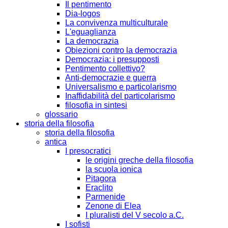
Il pentimento
Dia-logos
La convivenza multiculturale
L'eguaglianza
La democrazia
Obiezioni contro la democrazia
Democrazia: i presupposti
Pentimento collettivo?
Anti-democrazie e guerra
Universalismo e particolarismo
Inaffidabilità del particolarismo
filosofia in sintesi
glossario
storia della filosofia
storia della filosofia
antica
I presocratici
le origini greche della filosofia
la scuola ionica
Pitagora
Eraclito
Parmenide
Zenone di Elea
I pluralisti del V secolo a.C.
I sofisti