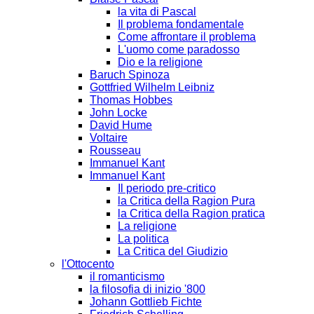
la vita di Pascal
Il problema fondamentale
Come affrontare il problema
L'uomo come paradosso
Dio e la religione
Baruch Spinoza
Gottfried Wilhelm Leibniz
Thomas Hobbes
John Locke
David Hume
Voltaire
Rousseau
Immanuel Kant
Immanuel Kant
Il periodo pre-critico
la Critica della Ragion Pura
la Critica della Ragion pratica
La religione
La politica
La Critica del Giudizio
l'Ottocento
il romanticismo
la filosofia di inizio '800
Johann Gottlieb Fichte