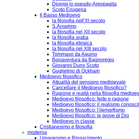
Dionigi lo pseudo-Areopagita
Scoto Eriugena
Il Basso Medioevo
la filosofia nell'XI secolo
S.Anselmo
la filosofia nel XII secolo
la filosofia araba
la filosofia ebraica
la filosofia nel XIII secolo
Tommaso da Aquino
Bonaventura da Bagnoregio
Giovanni Duns Scoto
Guglielmo di Ockham
Medioevo filosofico
Attualità del pensiero medioevale
Cancellare il Medioevo filosofico?
Ragione e realtà nella filosofia medioe
Medioevo filosofico: fede e ragione
Medioevo filosofico: il realismo conosci
Medioevo filosofico: l'ilemorfismo
Medioevo filosofico: le prove di Dio
Medioevo in classe
Cristianesimo e filosofia
moderna
Umanesimo e Rinascimento