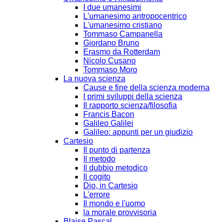
I due umanesimi
L'umanesimo antropocentrico
L'umanesimo cristiano
Tommaso Campanella
Giordano Bruno
Erasmo da Rotterdam
Nicolo Cusano
Tommaso Moro
La nuova scienza
Cause e fine della scienza moderna
I primi sviluppi della scienza
Il rapporto scienza/filosofia
Francis Bacon
Galileo Galilei
Galileo: appunti per un giudizio
Cartesio
Il punto di partenza
Il metodo
Il dubbio metodico
Il cogito
Dio, in Cartesio
L'errore
Il mondo e l'uomo
la morale provvisoria
Blaise Pascal