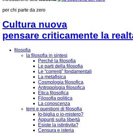
per chi parte da zero
Cultura nuova
pensare criticamente la
realt
filosofia
la filosofia in sintesi
Perché la filosofia
Le parti della filosofia
Le “correnti” fondamentali
La metafisica
Cosmologia filosofica
Antropologia filosofica
Etica filosofica
Filosofia politica
La conoscenza
temi e questioni di filosofia
Io-biglia o io-mistero?
Appunti sulla libertà
Esiste la istintivita?
Censura e isteria